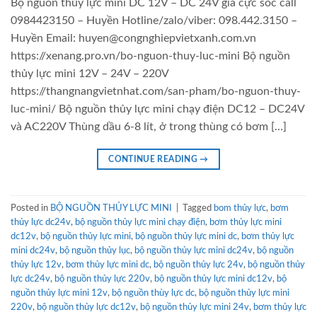
Bộ nguồn thủy lực mini DC 12V – DC 24V giá cực sốc call
0984423150 – Huyền Hotline/zalo/viber: 098.442.3150 –
Huyền Email: huyen@congnghiepvietxanh.com.vn
https://xenang.pro.vn/bo-nguon-thuy-luc-mini Bộ nguồn
thủy lực mini 12V – 24V – 220V
https://thangnangvietnhat.com/san-pham/bo-nguon-thuy-
luc-mini/ Bộ nguồn thủy lực mini chạy điện DC12 – DC24V
và AC220V Thùng dầu 6-8 lít, ở trong thùng có bơm […]
CONTINUE READING
→
Posted in
BỘ NGUỒN THỦY LỰC MINI
|
Tagged
bom thủy lực
,
bơm
thủy lực dc24v
,
bộ nguồn thủy lực mini chạy điện
,
bơm thủy lực mini
dc12v
,
bộ nguồn thủy lực mini
,
bộ nguồn thủy lực mini dc
,
bơm thủy lực
mini dc24v
,
bộ nguồn thủy lục
,
bộ nguồn thủy lực mini dc24v
,
bộ nguồn
thủy lực 12v
,
bơm thủy lực mini dc
,
bộ nguồn thủy lực 24v
,
bộ nguồn thủy
lực dc24v
,
bộ nguồn thủy lực 220v
,
bộ nguồn thủy lực mini dc12v
,
bộ
nguồn thủy lực mini 12v
,
bộ nguồn thùy lực dc
,
bộ nguồn thủy lực mini
220v
,
bộ nguồn thủy lực dc12v
,
bộ nguồn thủy lực mini 24v
,
bơm thủy lực