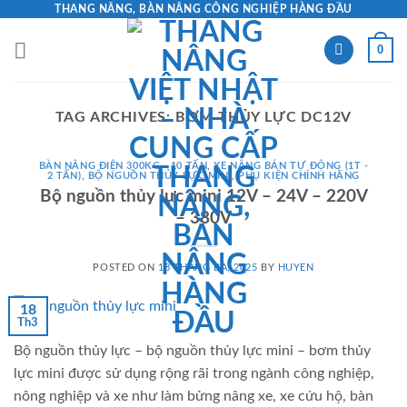
Skip
THANG NÂNG, BÀN NÂNG CÔNG NGHIỆP HÀNG ĐẦU
to
0
content
TAG ARCHIVES:
BƠM THỦY LỰC DC12V
BÀN NÂNG ĐIỆN 300KG - 10 TẤN
,
XE NÂNG BÁN TỰ ĐỘNG (1T -
2 TẤN)
,
BỘ NGUỒN THỦY LỰC MINI
,
PHỤ KIỆN CHÍNH HÃNG
Bộ nguồn thủy lực mini 12V – 24V – 220V
– 380V
POSTED ON
18 THÁNG BA, 2025
BY
HUYEN
18
Th3
Bộ nguồn thủy lực – bộ nguồn thủy lực mini – bơm thủy
lực mini được sử dụng rộng rãi trong ngành công nghiệp,
nông nghiệp và xe như làm bửng nâng xe, xe cứu hộ, bàn