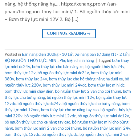
nâng, hệ thống nâng hạ,… https://xenang.pro.vn/san-
pham/bo-nguon-thuy-luc-mini/ 1. Bộ nguồn thủy lực mini
– Bơm thủy lực mini 12V 2. Bộ […]
CONTINUE READING
→
Posted in
Bàn nâng điện 300kg - 10 tấn
,
Xe nâng bán tự động (1t - 2 tấn)
,
BỘ NGUỒN THỦY LỰC MINI
,
Phụ kiện chính hãng
|
Tagged
bơm thủy
lực mini dc24v
,
bơm thủy lực cho bàn nâng xe
,
bộ nguồn thủy lực 24v
,
bơm thủy lực 12v
,
bộ nguồn thủy lực mini dc24v
,
bơm thủy lực mini
380v
,
bơm thủy lực 24v
,
bơm thủy lực cho hệ thống nâng hạ đuôi xe
,
bộ
nguồn thủy lực 220v
,
bơm thủy lực mini 24vdc
,
bơm thủy lực mini dc
,
bơm thủy lực mini chạy điện
,
bộ nguồn thủy lực 2 van cho cơi thùng
,
bơm
thủy lực cho bửng nâng
,
bộ nguồn thủy lực mini 12v
,
bộ nguồn thủy lực
12vdc
,
bộ nguồn thủy lực dc24v
,
bộ nguồn thủy lực cho bửng nâng
,
bơm
thủy lực mini 12vdc
,
bơm thủy lực cho xe nâng tay cao
,
bộ nguồn thủy lực
mini 220v
,
bộ nguồn thủy lực mini 12vdc
,
bộ nguồn thủy lực mini dc12v
,
bộ nguồn thủy lực cho xe nâng tay cao
,
bộ nguồn thủy lực mini cho bửng
nâng
,
bơm thủy lực mini 2 van cho cơi thùng
,
bộ nguồn thủy lực mini 24v
,
bơm thủy lực 12vdc
,
bộ nguồn thùy lực dc
,
bộ nguồn thủy lực mini 2 van