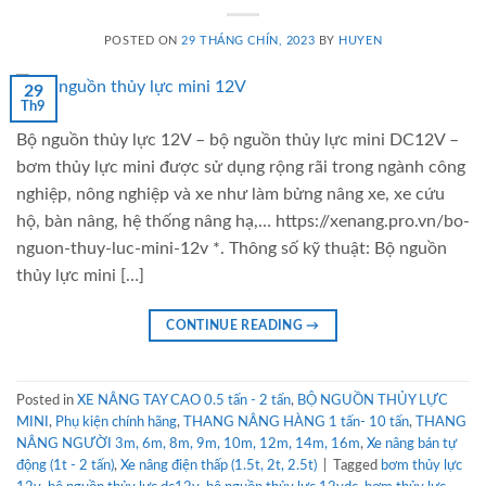
POSTED ON
29 THÁNG CHÍN, 2023
BY
HUYEN
29
Th9
Bộ nguồn thủy lực 12V – bộ nguồn thủy lực mini DC12V –
bơm thủy lực mini được sử dụng rộng rãi trong ngành công
nghiệp, nông nghiệp và xe như làm bửng nâng xe, xe cứu
hộ, bàn nâng, hệ thống nâng hạ,… https://xenang.pro.vn/bo-
nguon-thuy-luc-mini-12v *. Thông số kỹ thuật: Bộ nguồn
thủy lực mini […]
CONTINUE READING
→
Posted in
XE NÂNG TAY CAO 0.5 tấn - 2 tấn
,
BỘ NGUỒN THỦY LỰC
MINI
,
Phụ kiện chính hãng
,
THANG NÂNG HÀNG 1 tấn- 10 tấn
,
THANG
NÂNG NGƯỜI 3m, 6m, 8m, 9m, 10m, 12m, 14m, 16m
,
Xe nâng bán tự
động (1t - 2 tấn)
,
Xe nâng điện thấp (1.5t, 2t, 2.5t)
|
Tagged
bơm thủy lực