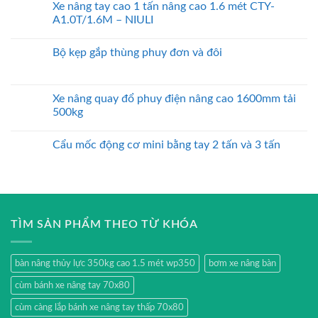
Xe nâng tay cao 1 tấn nâng cao 1.6 mét CTY-
A1.0T/1.6M – NIULI
Bộ kẹp gắp thùng phuy đơn và đôi
Xe nâng quay đổ phuy điện nâng cao 1600mm tải
500kg
Cẩu mốc động cơ mini bằng tay 2 tấn và 3 tấn
TÌM SẢN PHẨM THEO TỪ KHÓA
bàn nâng thủy lực 350kg cao 1.5 mét wp350
bơm xe nâng bàn
cùm bánh xe nâng tay 70x80
cùm càng lắp bánh xe nâng tay thấp 70x80