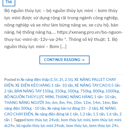
Th6
Bộ nguồn thủy lực – bộ nguồn thủy lực mini – bơm thủy
lực mini được sử dụng rộng rãi trong ngành công nghiệp,
nông nghiệp và xe như làm bửng nâng xe, xe cứu hộ, bàn
nâng, hệ thống nâng hạ,… https://xenang.pro.vn/bo-nguon-
thuy-luc-mini-dc-12v-va-24v *. Thông số kỹ thuật: 1. Bộ
nguồn thủy lực mini – Bơm […]
CONTINUE READING
→
Posted in
Xe nâng điện thấp (1.5t, 2t, 2.5t)
,
XE NÂNG PALLET CHẠY
ĐIỆN
,
XE ĐIỆN KÉO HÀNG 1 tấn- 10 tấn
,
XE NÂNG TAY CAO 0.5 tấn -
2 tấn
,
BÀN NÂNG TAY 150kg, 350kg, 500kg, 750kg, 800kg, 1000kg
,
BỘ NGUỒN THỦY LỰC MINI
,
THANG NÂNG HÀNG 1 tấn- 10 tấn
,
THANG NÂNG NGƯỜI 3m, 6m, 8m, 9m, 10m, 12m, 14m, 16m
,
Bàn
nâng điện 300kg - 10 tấn
,
Xe nâng bán tự động (1t - 2 tấn)
,
XE NÂNG
CAO CHẠY ĐIỆN
,
Xe nâng điện đứng lái 1 tấn, 1.2 tấn, 1.5 tấn, 1.6 tấn, 2
tấn
|
Tagged
bơm thủy lực 24vdc
,
bom thủy lực mini
,
bơm thủy lực mini
dc24v
,
bộ nguồn thủy lực mini 24vdc
,
bom thủy lực
,
bơm thủy lực 24v
,