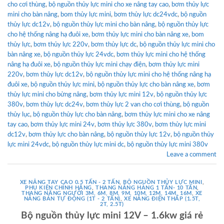
cho cơi thùng
,
bộ nguồn thủy lực mini cho xe nâng tay cao
,
bơm thủy lực
mini cho bàn nâng
,
bom thủy lực mini
,
bơm thủy lực dc24vdc
,
bộ nguồn
thủy lực dc12v
,
bộ nguồn thủy lực mini cho bàn nâng
,
bộ nguồn thủy lực
cho hệ thống nâng hạ đuôi xe
,
bơm thủy lực mini cho bàn nâng xe
,
bom
thủy lực
,
bơm thủy lực 220v
,
bơm thủy lực dc
,
bộ nguồn thủy lực mini cho
bàn nâng xe
,
bộ nguồn thủy lực 24vdc
,
bơm thủy lực mini cho hệ thống
nâng hạ đuôi xe
,
bộ nguồn thủy lực mini chạy điện
,
bơm thủy lực mini
220v
,
bơm thủy lực dc12v
,
bộ nguồn thủy lực mini cho hệ thống nâng hạ
đuôi xe
,
bộ nguồn thủy lực mini
,
bộ nguồn thủy lực cho bàn nâng xe
,
bơm
thủy lực mini cho bửng nâng
,
bơm thủy lực mini 12v
,
bộ nguồn thủy lực
380v
,
bơm thủy lực dc24v
,
bơm thủy lực 2 van cho cơi thùng
,
bộ nguồn
thủy lục
,
bộ nguồn thủy lực cho bàn nâng
,
bơm thủy lực mini cho xe nâng
tay cao
,
bơm thủy lực mini 24v
,
bơm thủy lực 380v
,
bơm thủy lực mini
dc12v
,
bơm thủy lực cho bàn nâng
,
bộ nguồn thủy lực 12v
,
bộ nguồn thủy
lực mini 24vdc
,
bộ nguồn thủy lực mini dc
,
bộ nguồn thủy lực mini 380v
Leave a comment
XE NÂNG TAY CAO 0.5 TẤN - 2 TẤN
,
BỘ NGUỒN THỦY LỰC MINI
,
PHỤ KIỆN CHÍNH HÃNG
,
THANG NÂNG HÀNG 1 TẤN- 10 TẤN
,
THANG NÂNG NGƯỜI 3M, 6M, 8M, 9M, 10M, 12M, 14M, 16M
,
XE
NÂNG BÁN TỰ ĐỘNG (1T - 2 TẤN)
,
XE NÂNG ĐIỆN THẤP (1.5T,
2T, 2.5T)
Bộ nguồn thủy lực mini 12V – 1.6kw giá rẻ