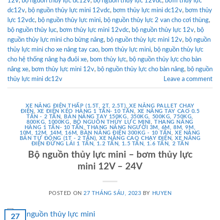
12v
,
bộ nguồn thủy lực dc12v
,
bộ nguồn thủy lực 12vdc
,
bơm thủy lực
dc12v
,
bộ nguồn thủy lực mini 12vdc
,
bơm thủy lực mini dc12v
,
bơm thủy
lực 12vdc
,
bộ nguồn thủy lực mini
,
bộ nguồn thủy lực 2 van cho cơi thùng
,
bộ nguồn thủy lục
,
bơm thủy lực mini 12vdc
,
bộ nguồn thủy lực 12v
,
bộ
nguồn thủy lực mini cho bửng nâng
,
bộ nguồn thủy lực mini 12v
,
bộ nguồn
thủy lực mini cho xe nâng tay cao
,
bom thủy lực mini
,
bộ nguồn thủy lực
cho hệ thống nâng hạ đuôi xe
,
bom thủy lực
,
bộ nguồn thủy lực cho bàn
nâng xe
,
bơm thủy lực mini 12v
,
bộ nguồn thủy lực cho bàn nâng
,
bộ nguồn
thủy lực mini dc12v
Leave a comment
XE NÂNG ĐIỆN THẤP (1.5T, 2T, 2.5T)
,
XE NÂNG PALLET CHẠY
ĐIỆN
,
XE ĐIỆN KÉO HÀNG 1 TẤN- 10 TẤN
,
XE NÂNG TAY CAO 0.5
TẤN - 2 TẤN
,
BÀN NÂNG TAY 150KG, 350KG, 500KG, 750KG,
800KG, 1000KG
,
BỘ NGUỒN THỦY LỰC MINI
,
THANG NÂNG
HÀNG 1 TẤN- 10 TẤN
,
THANG NÂNG NGƯỜI 3M, 6M, 8M, 9M,
10M, 12M, 14M, 16M
,
BÀN NÂNG ĐIỆN 300KG - 10 TẤN
,
XE NÂNG
BÁN TỰ ĐỘNG (1T - 2 TẤN)
,
XE NÂNG CAO CHẠY ĐIỆN
,
XE NÂNG
ĐIỆN ĐỨNG LÁI 1 TẤN, 1.2 TẤN, 1.5 TẤN, 1.6 TẤN, 2 TẤN
Bộ nguồn thủy lực mini – bơm thủy lực
mini 12V – 24V
POSTED ON
27 THÁNG SÁU, 2023
BY
HUYEN
27