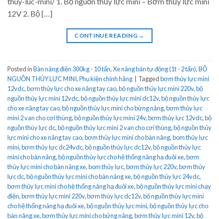
thuy-luc-mini/ 1. Bộ nguồn thủy lực mini – Bơm thủy lực mini
12V 2. Bộ […]
CONTINUE READING
→
Posted in
Bàn nâng điện 300kg - 10 tấn
,
Xe nâng bán tự động (1t - 2 tấn)
,
BỘ
NGUỒN THỦY LỰC MINI
,
Phụ kiện chính hãng
|
Tagged
bơm thủy lực mini
12vdc
,
bơm thủy lực cho xe nâng tay cao
,
bộ nguồn thủy lực mini 220v
,
bộ
nguồn thủy lực mini 12vdc
,
bộ nguồn thủy lực mini dc12v
,
bộ nguồn thủy lực
cho xe nâng tay cao
,
bộ nguồn thủy lực mini cho bửng nâng
,
bơm thủy lực
mini 2 van cho cơi thùng
,
bộ nguồn thủy lực mini 24v
,
bơm thủy lực 12vdc
,
bộ
nguồn thùy lực dc
,
bộ nguồn thủy lực mini 2 van cho cơi thùng
,
bộ nguồn thủy
lực mini cho xe nâng tay cao
,
bơm thủy lực mini cho bàn nâng
,
bom thủy lực
mini
,
bơm thủy lực dc24vdc
,
bộ nguồn thủy lực dc12v
,
bộ nguồn thủy lực
mini cho bàn nâng
,
bộ nguồn thủy lực cho hệ thống nâng hạ đuôi xe
,
bơm
thủy lực mini cho bàn nâng xe
,
bom thủy lực
,
bơm thủy lực 220v
,
bơm thủy
lực dc
,
bộ nguồn thủy lực mini cho bàn nâng xe
,
bộ nguồn thủy lực 24vdc
,
bơm thủy lực mini cho hệ thống nâng hạ đuôi xe
,
bộ nguồn thủy lực mini chạy
điện
,
bơm thủy lực mini 220v
,
bơm thủy lực dc12v
,
bộ nguồn thủy lực mini
cho hệ thống nâng hạ đuôi xe
,
bộ nguồn thủy lực mini
,
bộ nguồn thủy lực cho
bàn nâng xe
,
bơm thủy lực mini cho bửng nâng
,
bơm thủy lực mini 12v
,
bộ