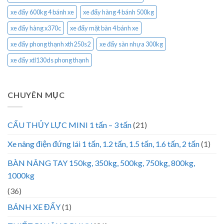
xe đẩy 600kg 4 bánh xe
xe đẩy hàng 4 bánh 500kg
xe đẩy hàng x370c
xe đẩy mặt bàn 4 bánh xe
xe đẩy phong thạnh xth250s2
xe đẩy sàn nhựa 300kg
xe đẩy xtl130ds phong thạnh
CHUYÊN MỤC
CẨU THỦY LỰC MINI 1 tấn – 3 tấn
(21)
Xe nâng điện đứng lái 1 tấn, 1.2 tấn, 1.5 tấn, 1.6 tấn, 2 tấn
(1)
BÀN NÂNG TAY 150kg, 350kg, 500kg, 750kg, 800kg,
1000kg
(36)
BÁNH XE ĐẨY
(1)