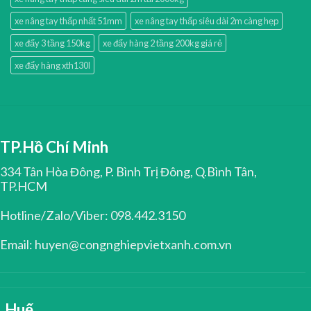
xe nâng tay thấp nhất 51mm
xe nâng tay thấp siêu dài 2m càng hẹp
xe đẩy 3 tầng 150kg
xe đẩy hàng 2 tầng 200kg giá rẻ
xe đẩy hàng xth130l
TP.Hồ Chí Minh
334 Tân Hòa Đông, P. Bình Trị Đông, Q.Bình Tân,
TP.HCM
Hotline/Zalo/Viber: 098.442.3150
Email: huyen@congnghiepvietxanh.com.vn
Huế