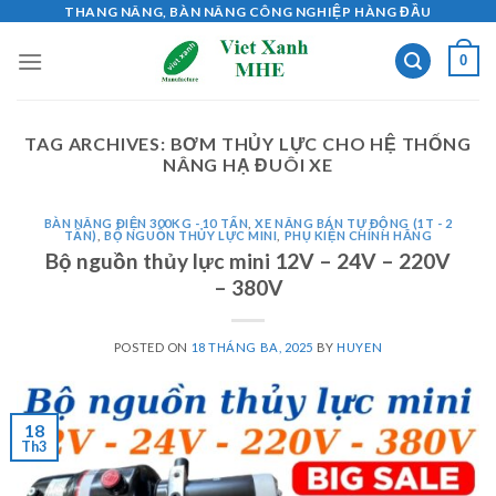
Skip
THANG NÂNG, BÀN NÂNG CÔNG NGHIỆP HÀNG ĐẦU
to
0
content
TAG ARCHIVES:
BƠM THỦY LỰC CHO HỆ THỐNG
NÂNG HẠ ĐUÔI XE
BÀN NÂNG ĐIỆN 300KG - 10 TẤN
,
XE NÂNG BÁN TỰ ĐỘNG (1T - 2
TẤN)
,
BỘ NGUỒN THỦY LỰC MINI
,
PHỤ KIỆN CHÍNH HÃNG
Bộ nguồn thủy lực mini 12V – 24V – 220V
– 380V
POSTED ON
18 THÁNG BA, 2025
BY
HUYEN
18
Th3