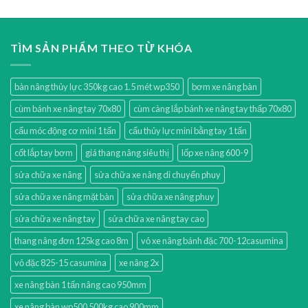
TÌM SẢN PHẨM THEO TỪ KHÓA
bàn nâng thủy lực 350kg cao 1.5 mét wp350
bơm xe nâng bàn
cùm bánh xe nâng tay 70x80
cùm càng lắp bánh xe nâng tay thấp 70x80
cẩu móc động cơ mini 1 tấn
cẩu thủy lực mini bằng tay 1 tấn
cốt lắp tay bơm
giá thang nâng siêu thị
lốp xe nâng 600-9
sửa chữa xe nâng
sửa chữa xe nâng di chuyển phuy
sửa chữa xe nâng mặt bàn
sửa chữa xe nâng phuy
sửa chữa xe nâng tay
sửa chữa xe nâng tay cao
thang nâng đơn 125kg cao 8m
vỏ xe nâng bánh đặc 700-12casumina
vỏ đặc 825-15 casumina
xe nâng 2x
xe nâng bàn 1 tấn nâng cao 950mm
xe nâng bàn wp500 500kg cao 900mm