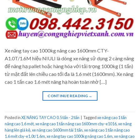
Xe nâng tay cao 1000kg nâng cao 1600mm CTY-
A1.0T/1.6M hiệu NIULI là dòng xe nâng sử dụng 2 càng nâng
để nâng hạ pallet hoặc hàng hóa với tải trọng 1000kg (1 tấn)
từ mặt đất lên chiều cao tối đa là 1.6 mét (1600mm). Xe nâng
cao 1 tấn cao 1.6 mét nâng hạ hoàn toàn nhờ […]
CONTINUE READING
→
Posted in
XE NÂNG TAY CAO 0.5 tấn - 2 tấn
|
Tagged
xe nâng cao 1 tấn
nâng cao 1.6 mét
,
xe nâng cao 1 tấn nâng cao 1600mm cby-e1016
,
xe nâng
hàng lên giá kệ
,
xe nâng cao 1600mm tải 1 tấn
,
xe nâng cao 1 tấn nâng cao
1.6 mét cby-e1.0t/1.6m
,
xe nâng tay cao 1000kg nâng cao 1.6m
,
xe nâng cao