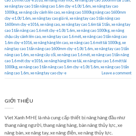
xe nâng tay cao 1 tấn nâng cao 1.6m cby-e1.0t/1.6m
,
xe nâng tay cao
1000kg
,
xe nâng cây cảnh lên cao
,
xe nâng cao 1000kg nâng cao 1600mm
cby-e1.0t/1.6m
,
xe nâng tay cao giá rẻ
,
xe nâng tay cao 1 tấn nâng cao
1600mm cby-e1016
,
xe nâng cao
,
xe nâng tay cao 1.6m tải 1 tấn
,
xe nâng tay
cao 1 tấn nâng cao 1.6 mét cby-e1.0t/1.6m
,
xe nâng cao 1000kg
,
xe nâng
chậu cây cảnh lên cao
,
xe nâng tay cao 1.6 mét
,
xe nâng cao 1 tấn nâng cao
1.6m cby-e1016
,
xe nâng hàng lên cao
,
xe nâng cao 1.6 mét tải 1000kg
,
xe
nâng tay cao 1 tấn nâng cao 1600mm cby-e1.0t/1.6m
,
xe nâng tay cao 1 tấn
nâng cao 1.6m
,
xe nâng cây cối
,
xe nâng cao 1.6 mét
,
xe nâng cao 1 tấn nâng
cao 1.6 mét cby-e1016
,
xe nâng hàng lên xe tải
,
xe nâng tay cao 1.6 mét tải
1000kg
,
xe nâng cao 1 tấn nâng cao 1.6m cby-e1.0t/1.6m
,
xe nâng cao 1 tấn
nâng cao 1.6m
,
xe nâng tay cao cby-e
Leave a comment
GIỚI THIỆU
Viet Xanh MHE là nhà cung cấp thiết bị nâng hàng đầu như
thang nâng người, thang nâng hàng, bàn nâng thủy lực, xe
nâng bàn, xe nâng tay, xe nâng điện, xe nâng thủy lực.