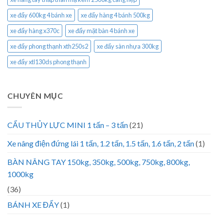
xe đẩy 600kg 4 bánh xe
xe đẩy hàng 4 bánh 500kg
xe đẩy hàng x370c
xe đẩy mặt bàn 4 bánh xe
xe đẩy phong thạnh xth250s2
xe đẩy sàn nhựa 300kg
xe đẩy xtl130ds phong thạnh
CHUYÊN MỤC
CẨU THỦY LỰC MINI 1 tấn – 3 tấn
(21)
Xe nâng điện đứng lái 1 tấn, 1.2 tấn, 1.5 tấn, 1.6 tấn, 2 tấn
(1)
BÀN NÂNG TAY 150kg, 350kg, 500kg, 750kg, 800kg,
1000kg
(36)
BÁNH XE ĐẨY
(1)