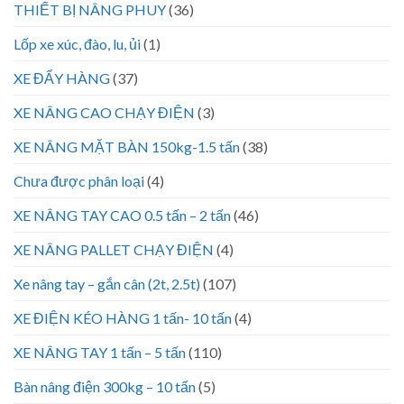
THIẾT BỊ NÂNG PHUY
(36)
Lốp xe xúc, đào, lu, ủi
(1)
XE ĐẨY HÀNG
(37)
XE NÂNG CAO CHẠY ĐIỆN
(3)
XE NÂNG MẶT BÀN 150kg-1.5 tấn
(38)
Chưa được phân loại
(4)
XE NÂNG TAY CAO 0.5 tấn – 2 tấn
(46)
XE NÂNG PALLET CHẠY ĐIỆN
(4)
Xe nâng tay – gắn cân (2t, 2.5t)
(107)
XE ĐIỆN KÉO HÀNG 1 tấn- 10 tấn
(4)
XE NÂNG TAY 1 tấn – 5 tấn
(110)
Bàn nâng điện 300kg – 10 tấn
(5)