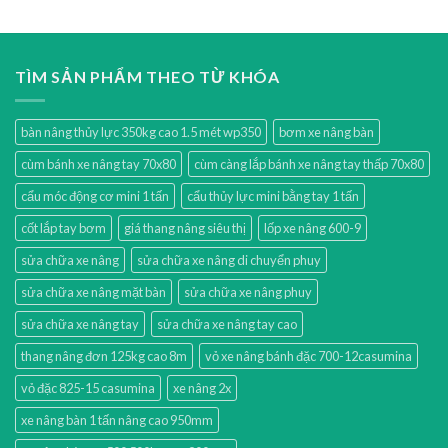
TÌM SẢN PHẨM THEO TỪ KHÓA
bàn nâng thủy lực 350kg cao 1.5 mét wp350
bơm xe nâng bàn
cùm bánh xe nâng tay 70x80
cùm càng lắp bánh xe nâng tay thấp 70x80
cẩu móc động cơ mini 1 tấn
cẩu thủy lực mini bằng tay 1 tấn
cốt lắp tay bơm
giá thang nâng siêu thị
lốp xe nâng 600-9
sửa chữa xe nâng
sửa chữa xe nâng di chuyển phuy
sửa chữa xe nâng mặt bàn
sửa chữa xe nâng phuy
sửa chữa xe nâng tay
sửa chữa xe nâng tay cao
thang nâng đơn 125kg cao 8m
vỏ xe nâng bánh đặc 700-12casumina
vỏ đặc 825-15 casumina
xe nâng 2x
xe nâng bàn 1 tấn nâng cao 950mm