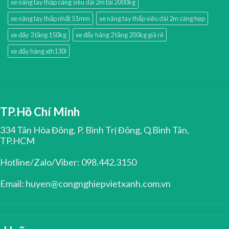
xe nâng tay thấp càng siêu dài 2m tải 2000kg
xe nâng tay thấp nhất 51mm
xe nâng tay thấp siêu dài 2m càng hẹp
xe đẩy 3 tầng 150kg
xe đẩy hàng 2 tầng 200kg giá rẻ
xe đẩy hàng xth130l
TP.Hồ Chí Minh
334 Tân Hòa Đông, P. Bình Trị Đông, Q.Bình Tân,
TP.HCM
Hotline/Zalo/Viber: 098.442.3150
Email: huyen@congnghiepvietxanh.com.vn