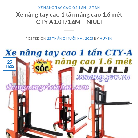
XE NÂNG TAY CAO 0.5 TẤN - 2 TẤN
Xe nâng tay cao 1 tấn nâng cao 1.6 mét
CTY-A1.0T/1.6M – NIULI
POSTED ON
25 THÁNG MƯỜI HAI, 2025
BY
HUYEN
25
Th12