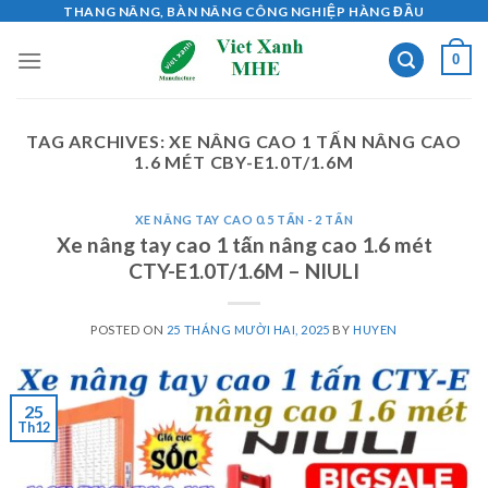
Skip
THANG NÂNG, BÀN NÂNG CÔNG NGHIỆP HÀNG ĐẦU
to
0
content
TAG ARCHIVES:
XE NÂNG CAO 1 TẤN NÂNG CAO
1.6 MÉT CBY-E1.0T/1.6M
XE NÂNG TAY CAO 0.5 TẤN - 2 TẤN
Xe nâng tay cao 1 tấn nâng cao 1.6 mét
CTY-E1.0T/1.6M – NIULI
POSTED ON
25 THÁNG MƯỜI HAI, 2025
BY
HUYEN
25
Th12