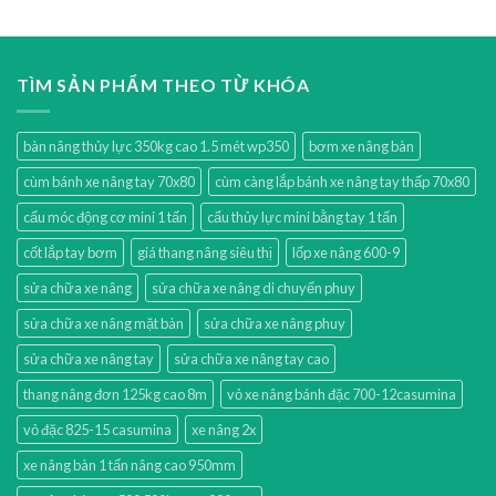
TÌM SẢN PHẨM THEO TỪ KHÓA
bàn nâng thủy lực 350kg cao 1.5 mét wp350
bơm xe nâng bàn
cùm bánh xe nâng tay 70x80
cùm càng lắp bánh xe nâng tay thấp 70x80
cẩu móc động cơ mini 1 tấn
cẩu thủy lực mini bằng tay 1 tấn
cốt lắp tay bơm
giá thang nâng siêu thị
lốp xe nâng 600-9
sửa chữa xe nâng
sửa chữa xe nâng di chuyển phuy
sửa chữa xe nâng mặt bàn
sửa chữa xe nâng phuy
sửa chữa xe nâng tay
sửa chữa xe nâng tay cao
thang nâng đơn 125kg cao 8m
vỏ xe nâng bánh đặc 700-12casumina
vỏ đặc 825-15 casumina
xe nâng 2x
xe nâng bàn 1 tấn nâng cao 950mm