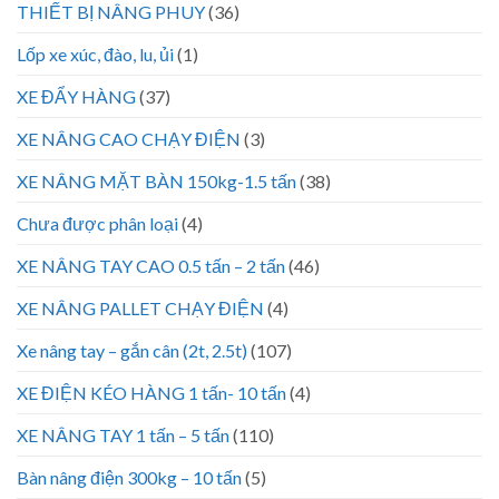
THIẾT BỊ NÂNG PHUY
(36)
Lốp xe xúc, đào, lu, ủi
(1)
XE ĐẨY HÀNG
(37)
XE NÂNG CAO CHẠY ĐIỆN
(3)
XE NÂNG MẶT BÀN 150kg-1.5 tấn
(38)
Chưa được phân loại
(4)
XE NÂNG TAY CAO 0.5 tấn – 2 tấn
(46)
XE NÂNG PALLET CHẠY ĐIỆN
(4)
Xe nâng tay – gắn cân (2t, 2.5t)
(107)
XE ĐIỆN KÉO HÀNG 1 tấn- 10 tấn
(4)
XE NÂNG TAY 1 tấn – 5 tấn
(110)
Bàn nâng điện 300kg – 10 tấn
(5)