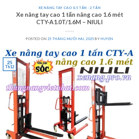
XE NÂNG TAY CAO 0.5 TẤN - 2 TẤN
Xe nâng tay cao 1 tấn nâng cao 1.6 mét
CTY-A1.0T/1.6M – NIULI
POSTED ON
25 THÁNG MƯỜI HAI, 2025
BY
HUYEN
25
Th12