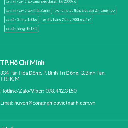
xe nâng tay thấp càng siêu dài 2m tải 2000kg
xe nâng tay thấp nhất 51mm
xe nâng tay thấp siêu dài 2m càng hẹp
xe đẩy 3 tầng 150kg
xe đẩy hàng 2 tầng 200kg giá rẻ
xe đẩy hàng xth130l
TP.Hồ Chí Minh
334 Tân Hòa Đông, P. Bình Trị Đông, Q.Bình Tân,
TP.HCM
Hotline/Zalo/Viber: 098.442.3150
Email: huyen@congnghiepvietxanh.com.vn