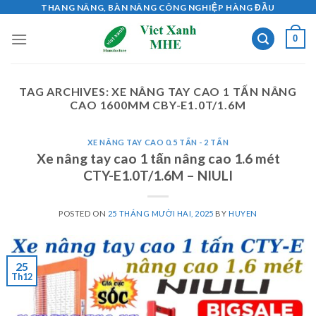
Skip
THANG NÂNG, BÀN NÂNG CÔNG NGHIỆP HÀNG ĐẦU
to
0
content
TAG ARCHIVES:
XE NÂNG TAY CAO 1 TẤN NÂNG
CAO 1600MM CBY-E1.0T/1.6M
XE NÂNG TAY CAO 0.5 TẤN - 2 TẤN
Xe nâng tay cao 1 tấn nâng cao 1.6 mét
CTY-E1.0T/1.6M – NIULI
POSTED ON
25 THÁNG MƯỜI HAI, 2025
BY
HUYEN
25
Th12