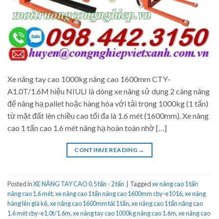
Xe nâng tay cao 1000kg nâng cao 1600mm CTY-
A1.0T/1.6M hiệu NIULI là dòng xe nâng sử dụng 2 càng nâng
để nâng hạ pallet hoặc hàng hóa với tải trọng 1000kg (1 tấn)
từ mặt đất lên chiều cao tối đa là 1.6 mét (1600mm). Xe nâng
cao 1 tấn cao 1.6 mét nâng hạ hoàn toàn nhờ […]
CONTINUE READING
→
Posted in
XE NÂNG TAY CAO 0.5 tấn - 2 tấn
|
Tagged
xe nâng cao 1 tấn
nâng cao 1.6 mét
,
xe nâng cao 1 tấn nâng cao 1600mm cby-e1016
,
xe nâng
hàng lên giá kệ
,
xe nâng cao 1600mm tải 1 tấn
,
xe nâng cao 1 tấn nâng cao
1.6 mét cby-e1.0t/1.6m
,
xe nâng tay cao 1000kg nâng cao 1.6m
,
xe nâng cao