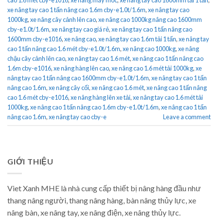
xe nâng tay cao 1 tấn nâng cao 1.6m cby-e1.0t/1.6m
,
xe nâng tay cao
1000kg
,
xe nâng cây cảnh lên cao
,
xe nâng cao 1000kg nâng cao 1600mm
cby-e1.0t/1.6m
,
xe nâng tay cao giá rẻ
,
xe nâng tay cao 1 tấn nâng cao
1600mm cby-e1016
,
xe nâng cao
,
xe nâng tay cao 1.6m tải 1 tấn
,
xe nâng tay
cao 1 tấn nâng cao 1.6 mét cby-e1.0t/1.6m
,
xe nâng cao 1000kg
,
xe nâng
chậu cây cảnh lên cao
,
xe nâng tay cao 1.6 mét
,
xe nâng cao 1 tấn nâng cao
1.6m cby-e1016
,
xe nâng hàng lên cao
,
xe nâng cao 1.6 mét tải 1000kg
,
xe
nâng tay cao 1 tấn nâng cao 1600mm cby-e1.0t/1.6m
,
xe nâng tay cao 1 tấn
nâng cao 1.6m
,
xe nâng cây cối
,
xe nâng cao 1.6 mét
,
xe nâng cao 1 tấn nâng
cao 1.6 mét cby-e1016
,
xe nâng hàng lên xe tải
,
xe nâng tay cao 1.6 mét tải
1000kg
,
xe nâng cao 1 tấn nâng cao 1.6m cby-e1.0t/1.6m
,
xe nâng cao 1 tấn
nâng cao 1.6m
,
xe nâng tay cao cby-e
Leave a comment
GIỚI THIỆU
Viet Xanh MHE là nhà cung cấp thiết bị nâng hàng đầu như
thang nâng người, thang nâng hàng, bàn nâng thủy lực, xe
nâng bàn, xe nâng tay, xe nâng điện, xe nâng thủy lực.