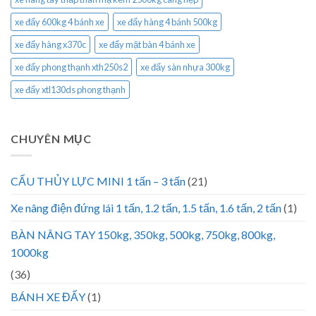
xe đẩy 600kg 4 bánh xe
xe đẩy hàng 4 bánh 500kg
xe đẩy hàng x370c
xe đẩy mặt bàn 4 bánh xe
xe đẩy phong thạnh xth250s2
xe đẩy sàn nhựa 300kg
xe đẩy xtl130ds phong thạnh
CHUYÊN MỤC
CẨU THỦY LỰC MINI 1 tấn – 3 tấn
(21)
Xe nâng điện đứng lái 1 tấn, 1.2 tấn, 1.5 tấn, 1.6 tấn, 2 tấn
(1)
BÀN NÂNG TAY 150kg, 350kg, 500kg, 750kg, 800kg,
1000kg
(36)
BÁNH XE ĐẨY
(1)