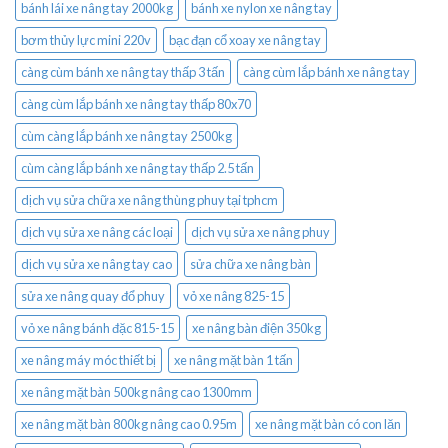
bánh lái xe nâng tay 2000kg
bánh xe nylon xe nâng tay
bơm thủy lực mini 220v
bạc đạn cổ xoay xe nâng tay
càng cùm bánh xe nâng tay thấp 3 tấn
càng cùm lắp bánh xe nâng tay
càng cùm lắp bánh xe nâng tay thấp 80x70
cùm càng lắp bánh xe nâng tay 2500kg
cùm càng lắp bánh xe nâng tay thấp 2.5 tấn
dịch vụ sửa chữa xe nâng thùng phuy tại tphcm
dịch vụ sửa xe nâng các loại
dịch vụ sửa xe nâng phuy
dịch vụ sửa xe nâng tay cao
sửa chữa xe nâng bàn
sửa xe nâng quay đổ phuy
vỏ xe nâng 825-15
vỏ xe nâng bánh đặc 815-15
xe nâng bàn điện 350kg
xe nâng máy móc thiết bị
xe nâng mặt bàn 1 tấn
xe nâng mặt bàn 500kg nâng cao 1300mm
xe nâng mặt bàn 800kg nâng cao 0.95m
xe nâng mặt bàn có con lăn