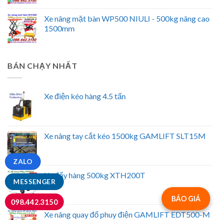
Xe nâng mặt bàn WP500 NIULI - 500kg nâng cao
1500mm
BÁN CHẠY NHẤT
Xe điện kéo hàng 4.5 tấn
Xe nâng tay cắt kéo 1500kg GAMLIFT SLT15M
ZALO
Xe đẩy hàng 500kg XTH200T
MESSENGER
BÁO GIÁ
098.442.3150
Xe nâng quay đổ phuy điện GAMLIFT EDT500-M