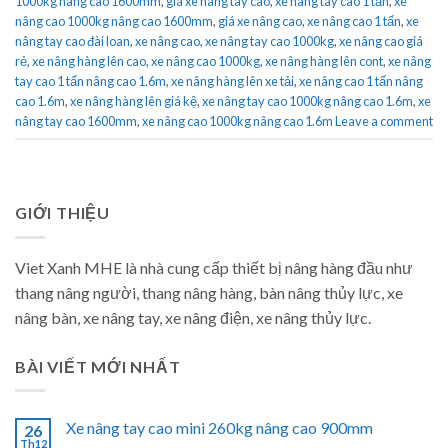
1000kg nâng cao 1600mm
,
giá xe nâng tay cao
,
xe nâng tay cao 1 tấn
,
xe
nâng cao 1000kg nâng cao 1600mm
,
giá xe nâng cao
,
xe nâng cao 1 tấn
,
xe
nâng tay cao đài loan
,
xe nâng cao
,
xe nâng tay cao 1000kg
,
xe nâng cao giá
rẻ
,
xe nâng hàng lên cao
,
xe nâng cao 1000kg
,
xe nâng hàng lên cont
,
xe nâng
tay cao 1 tấn nâng cao 1.6m
,
xe nâng hàng lên xe tải
,
xe nâng cao 1 tấn nâng
cao 1.6m
,
xe nâng hàng lên giá kệ
,
xe nâng tay cao 1000kg nâng cao 1.6m
,
xe
nâng tay cao 1600mm
,
xe nâng cao 1000kg nâng cao 1.6m
Leave a comment
GIỚI THIỆU
Viet Xanh MHE là nhà cung cấp thiết bị nâng hàng đầu như
thang nâng người, thang nâng hàng, bàn nâng thủy lực, xe
nâng bàn, xe nâng tay, xe nâng điện, xe nâng thủy lực.
BÀI VIẾT MỚI NHẤT
Xe nâng tay cao mini 260kg nâng cao 900mm
26
Th12