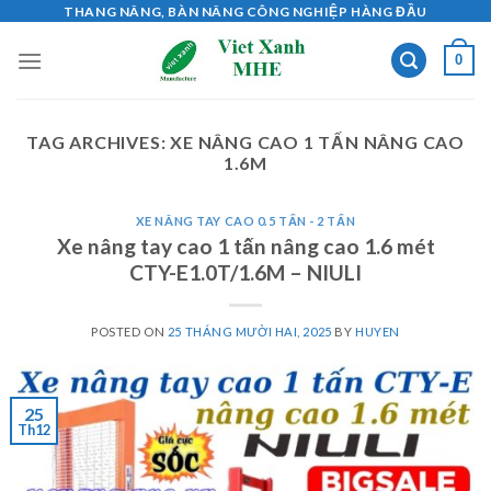
Skip
THANG NÂNG, BÀN NÂNG CÔNG NGHIỆP HÀNG ĐẦU
to
0
content
TAG ARCHIVES:
XE NÂNG CAO 1 TẤN NÂNG CAO
1.6M
XE NÂNG TAY CAO 0.5 TẤN - 2 TẤN
Xe nâng tay cao 1 tấn nâng cao 1.6 mét
CTY-E1.0T/1.6M – NIULI
POSTED ON
25 THÁNG MƯỜI HAI, 2025
BY
HUYEN
25
Th12