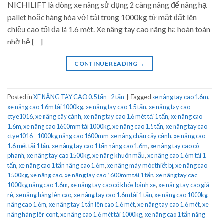
NICHILIFT là dòng xe nâng sử dụng 2 càng nâng để nâng hạ
pallet hoặc hàng hóa với tải trọng 1000kg từ mặt đất lên
chiều cao tối đa là 1.6 mét. Xe nâng tay cao nâng hạ hoàn toàn
nhờ hệ […]
CONTINUE READING
→
Posted in
XE NÂNG TAY CAO 0.5 tấn - 2 tấn
|
Tagged
xe nâng tay cao 1.6m
,
xe nâng cao 1.6m tải 1000kg
,
xe nâng tay cao 1.5 tấn
,
xe nâng tay cao
ctye1016
,
xe nâng cây cảnh
,
xe nâng tay cao 1.6 mét tải 1 tấn
,
xe nâng cao
1.6m
,
xe nâng cao 1600mm tải 1000kg
,
xe nâng cao 1.5 tấn
,
xe nâng tay cao
ctye1016 - 1000kg nâng cao 1600mm
,
xe nâng chậu cây cảnh
,
xe nâng cao
1.6 mét tải 1 tấn
,
xe nâng tay cao 1 tấn nâng cao 1.6m
,
xe nâng tay cao có
phanh
,
xe nâng tay cao 1500kg
,
xe nâng khuôn mẫu
,
xe nâng cao 1.6m tải 1
tấn
,
xe nâng cao 1 tấn nâng cao 1.6m
,
xe nâng máy móc thiết bị
,
xe nâng cao
1500kg
,
xe nâng cao
,
xe nâng tay cao 1600mm tải 1 tấn
,
xe nâng tay cao
1000kg nâng cao 1.6m
,
xe nâng tay cao có khóa bánh xe
,
xe nâng tay cao giá
rẻ
,
xe nâng hàng lên cao
,
xe nâng tay cao 1.6m tải 1 tấn
,
xe nâng cao 1000kg
nâng cao 1.6m
,
xe nâng tay 1 tấn lên cao 1.6 mét
,
xe nâng tay cao 1.6 mét
,
xe
nâng hàng lên cont
,
xe nâng cao 1.6 mét tải 1000kg
,
xe nâng cao 1 tấn nâng