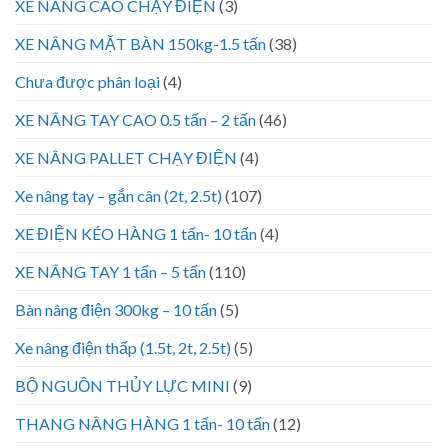
XE NÂNG CAO CHẠY ĐIỆN
(3)
XE NÂNG MẶT BÀN 150kg-1.5 tấn
(38)
Chưa được phân loại
(4)
XE NÂNG TAY CAO 0.5 tấn – 2 tấn
(46)
XE NÂNG PALLET CHẠY ĐIỆN
(4)
Xe nâng tay – gắn cân (2t, 2.5t)
(107)
XE ĐIỆN KÉO HÀNG 1 tấn- 10 tấn
(4)
XE NÂNG TAY 1 tấn – 5 tấn
(110)
Bàn nâng điện 300kg – 10 tấn
(5)
Xe nâng điện thấp (1.5t, 2t, 2.5t)
(5)
BỘ NGUỒN THỦY LỰC MINI
(9)
THANG NÂNG HÀNG 1 tấn- 10 tấn
(12)