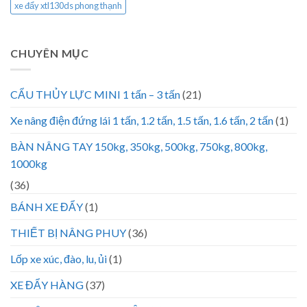
xe đẩy xtl130ds phong thạnh
CHUYÊN MỤC
CẨU THỦY LỰC MINI 1 tấn – 3 tấn
(21)
Xe nâng điện đứng lái 1 tấn, 1.2 tấn, 1.5 tấn, 1.6 tấn, 2 tấn
(1)
BÀN NÂNG TAY 150kg, 350kg, 500kg, 750kg, 800kg,
1000kg
(36)
BÁNH XE ĐẨY
(1)
THIẾT BỊ NÂNG PHUY
(36)
Lốp xe xúc, đào, lu, ủi
(1)
XE ĐẨY HÀNG
(37)