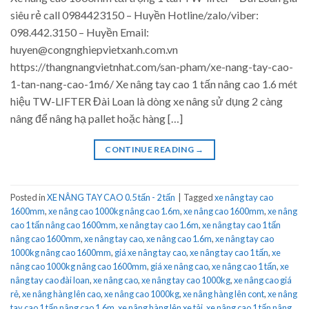
siêu rẻ call 0984423150 – Huyền Hotline/zalo/viber:
098.442.3150 – Huyền Email:
huyen@congnghiepvietxanh.com.vn
https://thangnangvietnhat.com/san-pham/xe-nang-tay-cao-
1-tan-nang-cao-1m6/ Xe nâng tay cao 1 tấn nâng cao 1.6 mét
hiệu TW-LIFTER Đài Loan là dòng xe nâng sử dụng 2 càng
nâng để nâng hạ pallet hoặc hàng […]
CONTINUE READING
→
Posted in
XE NÂNG TAY CAO 0.5 tấn - 2 tấn
|
Tagged
xe nâng tay cao
1600mm
,
xe nâng cao 1000kg nâng cao 1.6m
,
xe nâng cao 1600mm
,
xe nâng
cao 1 tấn nâng cao 1600mm
,
xe nâng tay cao 1.6m
,
xe nâng tay cao 1 tấn
nâng cao 1600mm
,
xe nâng tay cao
,
xe nâng cao 1.6m
,
xe nâng tay cao
1000kg nâng cao 1600mm
,
giá xe nâng tay cao
,
xe nâng tay cao 1 tấn
,
xe
nâng cao 1000kg nâng cao 1600mm
,
giá xe nâng cao
,
xe nâng cao 1 tấn
,
xe
nâng tay cao đài loan
,
xe nâng cao
,
xe nâng tay cao 1000kg
,
xe nâng cao giá
rẻ
,
xe nâng hàng lên cao
,
xe nâng cao 1000kg
,
xe nâng hàng lên cont
,
xe nâng
tay cao 1 tấn nâng cao 1.6m
,
xe nâng hàng lên xe tải
,
xe nâng cao 1 tấn nâng