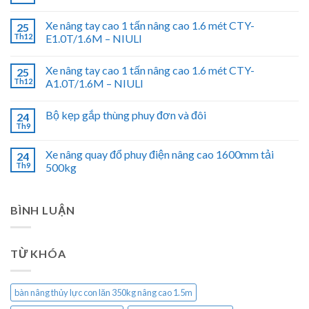
Xe nâng tay cao 1 tấn nâng cao 1.6 mét CTY-
25
Th12
E1.0T/1.6M – NIULI
Xe nâng tay cao 1 tấn nâng cao 1.6 mét CTY-
25
Th12
A1.0T/1.6M – NIULI
Bộ kẹp gắp thùng phuy đơn và đôi
24
Th9
Xe nâng quay đổ phuy điện nâng cao 1600mm tải
24
Th9
500kg
BÌNH LUẬN
TỪ KHÓA
bàn nâng thủy lực con lăn 350kg nâng cao 1.5m