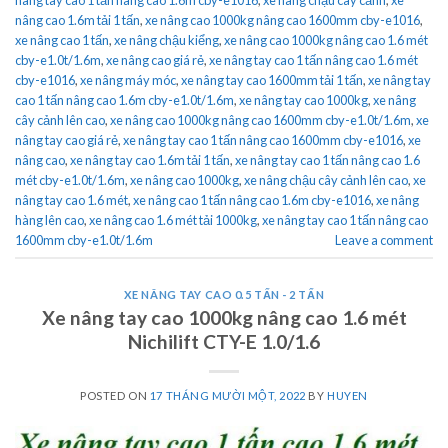
nâng cao 1.6m tải 1 tấn
,
xe nâng cao 1000kg nâng cao 1600mm cby-e1016
,
xe nâng cao 1 tấn
,
xe nâng chậu kiểng
,
xe nâng cao 1000kg nâng cao 1.6 mét
cby-e1.0t/1.6m
,
xe nâng cao giá rẻ
,
xe nâng tay cao 1 tấn nâng cao 1.6 mét
cby-e1016
,
xe nâng máy móc
,
xe nâng tay cao 1600mm tải 1 tấn
,
xe nâng tay
cao 1 tấn nâng cao 1.6m cby-e1.0t/1.6m
,
xe nâng tay cao 1000kg
,
xe nâng
cây cảnh lên cao
,
xe nâng cao 1000kg nâng cao 1600mm cby-e1.0t/1.6m
,
xe
nâng tay cao giá rẻ
,
xe nâng tay cao 1 tấn nâng cao 1600mm cby-e1016
,
xe
nâng cao
,
xe nâng tay cao 1.6m tải 1 tấn
,
xe nâng tay cao 1 tấn nâng cao 1.6
mét cby-e1.0t/1.6m
,
xe nâng cao 1000kg
,
xe nâng chậu cây cảnh lên cao
,
xe
nâng tay cao 1.6 mét
,
xe nâng cao 1 tấn nâng cao 1.6m cby-e1016
,
xe nâng
hàng lên cao
,
xe nâng cao 1.6 mét tải 1000kg
,
xe nâng tay cao 1 tấn nâng cao
1600mm cby-e1.0t/1.6m
Leave a comment
XE NÂNG TAY CAO 0.5 TẤN - 2 TẤN
Xe nâng tay cao 1000kg nâng cao 1.6 mét
Nichilift CTY-E 1.0/1.6
POSTED ON
17 THÁNG MƯỜI MỘT, 2022
BY
HUYEN