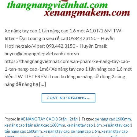
Xe nâng tay cao 1 tấn nâng cao 1.6 mét A1.0T/1.6M TW-
lifter – Đài Loan giá siêu rẻ call 0984423150 – Huyền
Hotline/zalo/viber: 098.442.3150 – Huyền Email:
huyen@congnghiepvietxanh.com.vn
https://thangnangvietnhat.com/san-pham/xe-nang-tay-cao-
1-tan-nang-cao-1m6/ Xe nâng tay cao 1 tấn nâng cao 1.6 mét
hiệu TW-LIFTER Đài Loan là dòng xe nâng sử dụng 2 càng
nâng để nâng hạ […]
CONTINUE READING
→
Posted in
XE NÂNG TAY CAO 0.5 tấn - 2 tấn
|
Tagged
xe nâng cao 1600mm
,
xe nâng cao 1 tấn nâng cao 1600mm
,
xe nâng tay cao 1.6m
,
xe nâng tay cao 1
tấn nâng cao 1600mm
,
xe nâng tay cao
,
xe nâng cao 1.6m
,
xe nâng tay cao