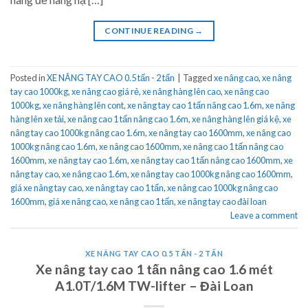
CONTINUE READING
→
Posted in
XE NÂNG TAY CAO 0.5 tấn - 2 tấn
|
Tagged
xe nâng cao
,
xe nâng
tay cao 1000kg
,
xe nâng cao giá rẻ
,
xe nâng hàng lên cao
,
xe nâng cao
1000kg
,
xe nâng hàng lên cont
,
xe nâng tay cao 1 tấn nâng cao 1.6m
,
xe nâng
hàng lên xe tải
,
xe nâng cao 1 tấn nâng cao 1.6m
,
xe nâng hàng lên giá kệ
,
xe
nâng tay cao 1000kg nâng cao 1.6m
,
xe nâng tay cao 1600mm
,
xe nâng cao
1000kg nâng cao 1.6m
,
xe nâng cao 1600mm
,
xe nâng cao 1 tấn nâng cao
1600mm
,
xe nâng tay cao 1.6m
,
xe nâng tay cao 1 tấn nâng cao 1600mm
,
xe
nâng tay cao
,
xe nâng cao 1.6m
,
xe nâng tay cao 1000kg nâng cao 1600mm
,
giá xe nâng tay cao
,
xe nâng tay cao 1 tấn
,
xe nâng cao 1000kg nâng cao
1600mm
,
giá xe nâng cao
,
xe nâng cao 1 tấn
,
xe nâng tay cao đài loan
Leave a comment
XE NÂNG TAY CAO 0.5 TẤN - 2 TẤN
Xe nâng tay cao 1 tấn nâng cao 1.6 mét
A1.0T/1.6M TW-lifter – Đài Loan