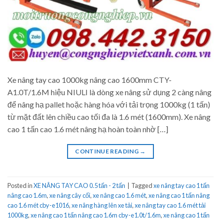
Xe nâng tay cao 1000kg nâng cao 1600mm CTY-
A1.0T/1.6M hiệu NIULI là dòng xe nâng sử dụng 2 càng nâng
để nâng hạ pallet hoặc hàng hóa với tải trọng 1000kg (1 tấn)
từ mặt đất lên chiều cao tối đa là 1.6 mét (1600mm). Xe nâng
cao 1 tấn cao 1.6 mét nâng hạ hoàn toàn nhờ […]
CONTINUE READING
→
Posted in
XE NÂNG TAY CAO 0.5 tấn - 2 tấn
|
Tagged
xe nâng tay cao 1 tấn
nâng cao 1.6m
,
xe nâng cây cối
,
xe nâng cao 1.6 mét
,
xe nâng cao 1 tấn nâng
cao 1.6 mét cby-e1016
,
xe nâng hàng lên xe tải
,
xe nâng tay cao 1.6 mét tải
1000kg
,
xe nâng cao 1 tấn nâng cao 1.6m cby-e1.0t/1.6m
,
xe nâng cao 1 tấn