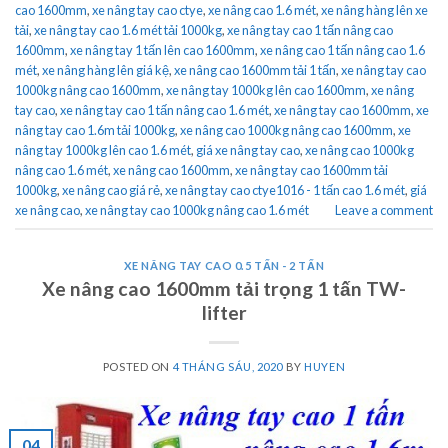
cao 1600mm
,
xe nâng tay cao ctye
,
xe nâng cao 1.6 mét
,
xe nâng hàng lên xe
tải
,
xe nâng tay cao 1.6 mét tải 1000kg
,
xe nâng tay cao 1 tấn nâng cao
1600mm
,
xe nâng tay 1 tấn lên cao 1600mm
,
xe nâng cao 1 tấn nâng cao 1.6
mét
,
xe nâng hàng lên giá kệ
,
xe nâng cao 1600mm tải 1 tấn
,
xe nâng tay cao
1000kg nâng cao 1600mm
,
xe nâng tay 1000kg lên cao 1600mm
,
xe nâng
tay cao
,
xe nâng tay cao 1 tấn nâng cao 1.6 mét
,
xe nâng tay cao 1600mm
,
xe
nâng tay cao 1.6m tải 1000kg
,
xe nâng cao 1000kg nâng cao 1600mm
,
xe
nâng tay 1000kg lên cao 1.6 mét
,
giá xe nâng tay cao
,
xe nâng cao 1000kg
nâng cao 1.6 mét
,
xe nâng cao 1600mm
,
xe nâng tay cao 1600mm tải
1000kg
,
xe nâng cao giá rẻ
,
xe nâng tay cao ctye1016 - 1 tấn cao 1.6 mét
,
giá
xe nâng cao
,
xe nâng tay cao 1000kg nâng cao 1.6 mét
Leave a comment
XE NÂNG TAY CAO 0.5 TẤN - 2 TẤN
Xe nâng cao 1600mm tải trọng 1 tấn TW-
lifter
POSTED ON
4 THÁNG SÁU, 2020
BY
HUYEN
04