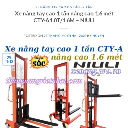
XE NÂNG TAY CAO 0.5 TẤN - 2 TẤN
Xe nâng tay cao 1 tấn nâng cao 1.6 mét
CTY-A1.0T/1.6M – NIULI
POSTED ON
25 THÁNG MƯỜI HAI, 2025
BY
HUYEN
25
Th12