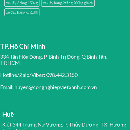
xe đẩy 3 tầng 150kg
xe đẩy hàng 2 tầng 200kg giá rẻ
xe đẩy hàng xth130l
TP.Hồ Chí Minh
334 Tân Hòa Đông, P. Bình Trị Đông, Q.Bình Tân,
TP.HCM
Hotline/Zalo/Viber: 098.442.3150
Email: huyen@congnghiepvietxanh.com.vn
Huế
Kiệt 344 Trưng Nữ Vương, P. Thủy Dương, TX. Hương