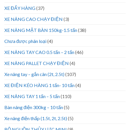
XE ĐẨY HÀNG
(37)
XE NÂNG CAO CHẠY ĐIỆN
(3)
XE NÂNG MẶT BÀN 150kg-1.5 tấn
(38)
Chưa được phân loại
(4)
XE NÂNG TAY CAO 0.5 tấn – 2 tấn
(46)
XE NÂNG PALLET CHẠY ĐIỆN
(4)
Xe nâng tay – gắn cân (2t, 2.5t)
(107)
XE ĐIỆN KÉO HÀNG 1 tấn- 10 tấn
(4)
XE NÂNG TAY 1 tấn – 5 tấn
(110)
Bàn nâng điện 300kg – 10 tấn
(5)
Xe nâng điện thấp (1.5t, 2t, 2.5t)
(5)
BỘ NGUỒN THỦY LỰC MINI
(9)