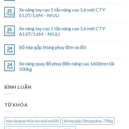
Xe nâng tay cao 1 tấn nâng cao 1.6 mét CTY-
25
Th12
E1.0T/1.6M – NIULI
Xe nâng tay cao 1 tấn nâng cao 1.6 mét CTY-
25
Th12
A1.0T/1.6M – NIULI
Bộ kẹp gắp thùng phuy đơn và đôi
24
Th9
Xe nâng quay đổ phuy điện nâng cao 1600mm tải
24
Th9
500kg
BÌNH LUẬN
TỪ KHÓA
bàn nâng tay thủy lực niuli wp500
bộ kẹp gắp 2 thùng phuy 720kg