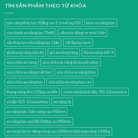
TÌM SẢN PHẨM THEO TỪ KHÓA
bàn nâng thủy lực 350kg cao 1.5 mét wp350
bơm xe nâng bàn
cùm bánh xe nâng tay 70x80
cẩu móc động cơ mini 1 tấn
cẩu thủy lực mini bằng tay 1 tấn
cốt lắp tay bơm
giá thang nâng siêu thị
giá xe nâng hàng
lốp xe nâng 600-9
sửa chữa xe nâng
sửa chữa xe nâng di chuyển phuy
sửa chữa xe nâng mặt bàn
sửa chữa xe nâng phuy
sửa chữa xe nâng tay
sửa chữa xe nâng tay cao
thang nâng đơn 125kg cao 8m
vỏ xe nâng bánh đặc 700-12casumina
vỏ đặc 825-15 casumina
xe nâng 2x
xe nâng bàn 1 tấn nâng cao 950mm
xe nâng bàn wp500 500kg cao 900mm
xe nâng bán tự động nâng cao 2500mm tải trọng nâng 1500kg