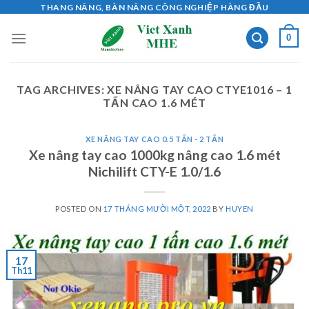
Skip
THANG NÂNG, BÀN NÂNG CÔNG NGHIỆP HÀNG ĐẦU
to
0
content
TAG ARCHIVES:
XE NÂNG TAY CAO CTYE1016 – 1
TẤN CAO 1.6 MÉT
XE NÂNG TAY CAO 0.5 TẤN - 2 TẤN
Xe nâng tay cao 1000kg nâng cao 1.6 mét
Nichilift CTY-E 1.0/1.6
POSTED ON
17 THÁNG MƯỜI MỘT, 2022
BY
HUYEN
17
Th11