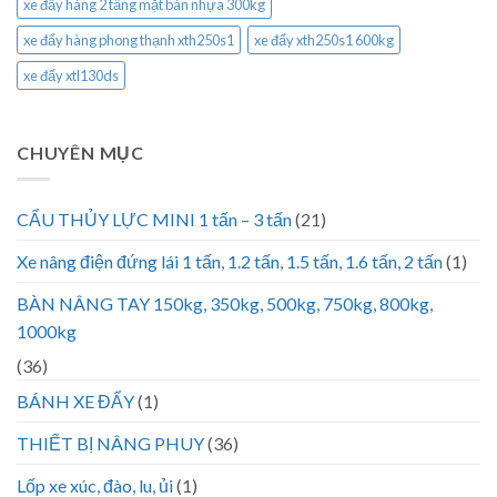
xe đẩy hàng 2 tầng mặt bàn nhựa 300kg
xe đẩy hàng phong thạnh xth250s1
xe đẩy xth250s1 600kg
xe đẩy xtl130ds
CHUYÊN MỤC
CẨU THỦY LỰC MINI 1 tấn – 3 tấn
(21)
Xe nâng điện đứng lái 1 tấn, 1.2 tấn, 1.5 tấn, 1.6 tấn, 2 tấn
(1)
BÀN NÂNG TAY 150kg, 350kg, 500kg, 750kg, 800kg,
1000kg
(36)
BÁNH XE ĐẨY
(1)
THIẾT BỊ NÂNG PHUY
(36)
Lốp xe xúc, đào, lu, ủi
(1)