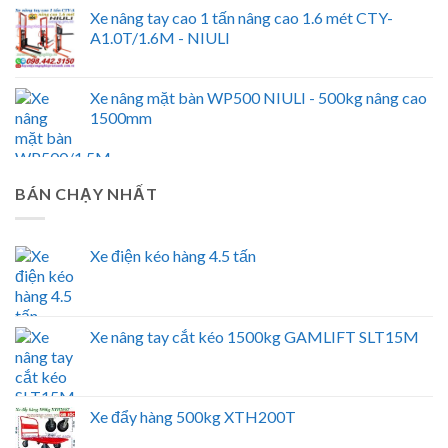
Xe nâng tay cao 1 tấn nâng cao 1.6 mét CTY-
A1.0T/1.6M - NIULI
Xe nâng mặt bàn WP500 NIULI - 500kg nâng cao
1500mm
BÁN CHẠY NHẤT
Xe điện kéo hàng 4.5 tấn
Xe nâng tay cắt kéo 1500kg GAMLIFT SLT15M
Xe đẩy hàng 500kg XTH200T