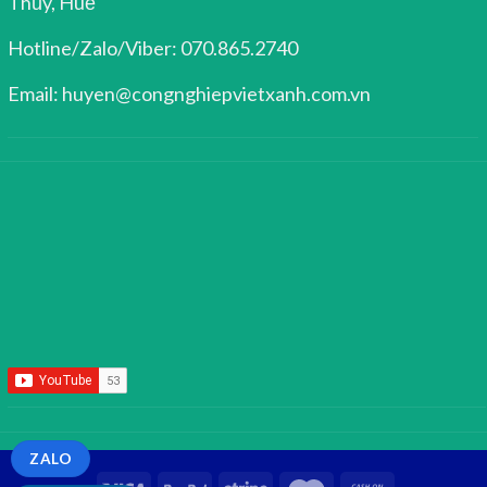
Thủy, Huế
Hotline/Zalo/Viber: 070.865.2740
Email: huyen@congnghiepvietxanh.com.vn
ZALO