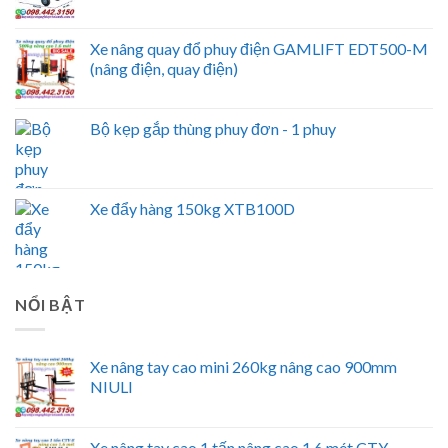
Xe nâng quay đổ phuy điện GAMLIFT EDT500-M
(nâng điện, quay điện)
Bộ kẹp gắp thùng phuy đơn - 1 phuy
Xe đẩy hàng 150kg XTB100D
NỔI BẬT
Xe nâng tay cao mini 260kg nâng cao 900mm
NIULI
Xe nâng tay cao 1 tấn nâng cao 1.6 mét CTY-