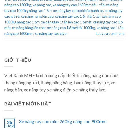
nâng cao 1500kg
,
xe nâng cao
,
xe nâng tay cao 1600mm tải 1 tấn
,
xe nâng
tay cao 1000kg nâng cao 1.6m
,
xe nâng tay cao có khóa bánh xe
,
xe nâng tay
cao giá rẻ
,
xe nâng hàng lên cao
,
xe nâng tay cao 1.6m tải 1 tấn
,
xe nâng cao
1000kg nâng cao 1.6m
,
xe nâng tay 1 tấn lên cao 1.6 mét
,
xe nâng tay cao 1.6
mét
,
xe nâng hàng lên cont
,
xe nâng cao 1.6 mét tải 1000kg
,
xe nâng cao 1 tấn
nâng cao 1600mm
,
xe nâng tay cao ctye
Leave a comment
GIỚI THIỆU
Viet Xanh MHE là nhà cung cấp thiết bị nâng hàng đầu như
thang nâng người, thang nâng hàng, bàn nâng thủy lực, xe
nâng bàn, xe nâng tay, xe nâng điện, xe nâng thủy lực.
BÀI VIẾT MỚI NHẤT
Xe nâng tay cao mini 260kg nâng cao 900mm
26
Th12