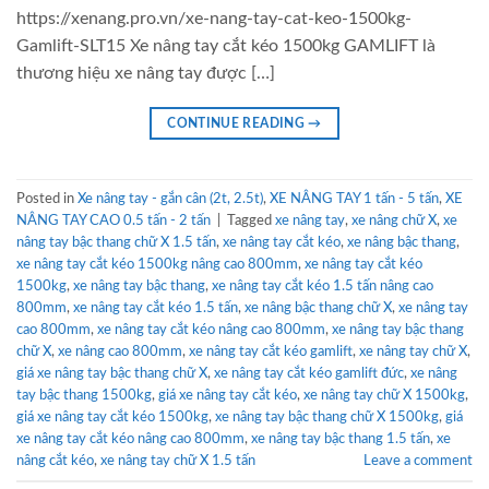
https://xenang.pro.vn/xe-nang-tay-cat-keo-1500kg-
Gamlift-SLT15 Xe nâng tay cắt kéo 1500kg GAMLIFT là
thương hiệu xe nâng tay được […]
CONTINUE READING
→
Posted in
Xe nâng tay - gắn cân (2t, 2.5t)
,
XE NÂNG TAY 1 tấn - 5 tấn
,
XE
NÂNG TAY CAO 0.5 tấn - 2 tấn
|
Tagged
xe nâng tay
,
xe nâng chữ X
,
xe
nâng tay bậc thang chữ X 1.5 tấn
,
xe nâng tay cắt kéo
,
xe nâng bậc thang
,
xe nâng tay cắt kéo 1500kg nâng cao 800mm
,
xe nâng tay cắt kéo
1500kg
,
xe nâng tay bậc thang
,
xe nâng tay cắt kéo 1.5 tấn nâng cao
800mm
,
xe nâng tay cắt kéo 1.5 tấn
,
xe nâng bậc thang chữ X
,
xe nâng tay
cao 800mm
,
xe nâng tay cắt kéo nâng cao 800mm
,
xe nâng tay bậc thang
chữ X
,
xe nâng cao 800mm
,
xe nâng tay cắt kéo gamlift
,
xe nâng tay chữ X
,
giá xe nâng tay bậc thang chữ X
,
xe nâng tay cắt kéo gamlift đức
,
xe nâng
tay bậc thang 1500kg
,
giá xe nâng tay cắt kéo
,
xe nâng tay chữ X 1500kg
,
giá xe nâng tay cắt kéo 1500kg
,
xe nâng tay bậc thang chữ X 1500kg
,
giá
xe nâng tay cắt kéo nâng cao 800mm
,
xe nâng tay bậc thang 1.5 tấn
,
xe
nâng cắt kéo
,
xe nâng tay chữ X 1.5 tấn
Leave a comment