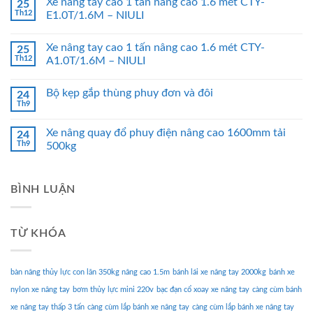
Xe nâng tay cao 1 tấn nâng cao 1.6 mét CTY-
25
Th12
E1.0T/1.6M – NIULI
Xe nâng tay cao 1 tấn nâng cao 1.6 mét CTY-
25
Th12
A1.0T/1.6M – NIULI
Bộ kẹp gắp thùng phuy đơn và đôi
24
Th9
Xe nâng quay đổ phuy điện nâng cao 1600mm tải
24
Th9
500kg
BÌNH LUẬN
TỪ KHÓA
bàn nâng thủy lực con lăn 350kg nâng cao 1.5m
bánh lái xe nâng tay 2000kg
bánh xe
nylon xe nâng tay
bơm thủy lực mini 220v
bạc đạn cổ xoay xe nâng tay
càng cùm bánh
xe nâng tay thấp 3 tấn
càng cùm lắp bánh xe nâng tay
càng cùm lắp bánh xe nâng tay