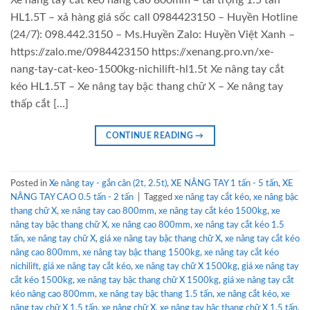
Xe nâng tay cắt kéo nâng cao 800mm – tải trọng 1.5 tấn
HL1.5T – xả hàng giá sốc call 0984423150 – Huyền Hotline
(24/7): 098.442.3150 – Ms.Huyền Zalo: Huyền Việt Xanh –
https://zalo.me/0984423150 https://xenang.pro.vn/xe-
nang-tay-cat-keo-1500kg-nichilift-hl1.5t Xe nâng tay cắt
kéo HL1.5T – Xe nâng tay bậc thang chữ X – Xe nâng tay
thấp cắt […]
CONTINUE READING
→
Posted in
Xe nâng tay - gắn cân (2t, 2.5t)
,
XE NÂNG TAY 1 tấn - 5 tấn
,
XE
NÂNG TAY CAO 0.5 tấn - 2 tấn
|
Tagged
xe nâng tay cắt kéo
,
xe nâng bậc
thang chữ X
,
xe nâng tay cao 800mm
,
xe nâng tay cắt kéo 1500kg
,
xe
nâng tay bậc thang chữ X
,
xe nâng cao 800mm
,
xe nâng tay cắt kéo 1.5
tấn
,
xe nâng tay chữ X
,
giá xe nâng tay bậc thang chữ X
,
xe nâng tay cắt kéo
nâng cao 800mm
,
xe nâng tay bậc thang 1500kg
,
xe nâng tay cắt kéo
nichilift
,
giá xe nâng tay cắt kéo
,
xe nâng tay chữ X 1500kg
,
giá xe nâng tay
cắt kéo 1500kg
,
xe nâng tay bậc thang chữ X 1500kg
,
giá xe nâng tay cắt
kéo nâng cao 800mm
,
xe nâng tay bậc thang 1.5 tấn
,
xe nâng cắt kéo
,
xe
nâng tay chữ X 1.5 tấn
,
xe nâng chữ X
,
xe nâng tay bậc thang chữ X 1.5 tấn
,