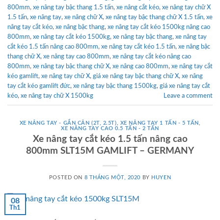
800mm
,
xe nâng tay bậc thang 1.5 tấn
,
xe nâng cắt kéo
,
xe nâng tay chữ X
1.5 tấn
,
xe nâng tay
,
xe nâng chữ X
,
xe nâng tay bậc thang chữ X 1.5 tấn
,
xe
nâng tay cắt kéo
,
xe nâng bậc thang
,
xe nâng tay cắt kéo 1500kg nâng cao
800mm
,
xe nâng tay cắt kéo 1500kg
,
xe nâng tay bậc thang
,
xe nâng tay
cắt kéo 1.5 tấn nâng cao 800mm
,
xe nâng tay cắt kéo 1.5 tấn
,
xe nâng bậc
thang chữ X
,
xe nâng tay cao 800mm
,
xe nâng tay cắt kéo nâng cao
800mm
,
xe nâng tay bậc thang chữ X
,
xe nâng cao 800mm
,
xe nâng tay cắt
kéo gamlift
,
xe nâng tay chữ X
,
giá xe nâng tay bậc thang chữ X
,
xe nâng
tay cắt kéo gamlift đức
,
xe nâng tay bậc thang 1500kg
,
giá xe nâng tay cắt
kéo
,
xe nâng tay chữ X 1500kg
Leave a comment
XE NÂNG TAY - GẮN CÂN (2T, 2.5T)
,
XE NÂNG TAY 1 TẤN - 5 TẤN
,
XE NÂNG TAY CAO 0.5 TẤN - 2 TẤN
Xe nâng tay cắt kéo 1.5 tấn nâng cao
800mm SLT15M GAMLIFT – GERMANY
POSTED ON
8 THÁNG MỘT, 2020
BY
HUYEN
08
Th1