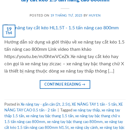
POSTED ON
19 THÁNG TƯ, 2023
BY
HUYEN
19
Th4
Hướng dẫn sử dụng và giới thiệu về xe nâng tay cắt kéo 1.5
tấn nâng cao 800mm Link video tham khảo
https://youtu.be/mJ0htwVCeZk Xe nâng tay cắt kéo hay
còn gọi là xe nâng tay ziczac – xe nâng tay bậc thang chữ X
là thiết bị nâng thuộc dòng xe nâng tay thấp thông […]
CONTINUE READING
→
Posted in
Xe nâng tay - gắn cân (2t, 2.5t)
,
XE NÂNG TAY 1 tấn - 5 tấn
,
XE
NÂNG TAY CAO 0.5 tấn - 2 tấn
|
Tagged
xe nâng tay thấp
,
xe nâng tay
thấp 1.5 tấn
,
xe nâng tay bậc thang 1.5 tấn
,
xe nâng tay bậc thang chữ x
1.5 tấn nâng cao 800mm
,
xe nâng tay bậc thang cao 800mm
,
xe nâng tay
cắt kéo 1.5 tấn nâng cao 800mm hl1.5t
,
xe nâng cây cảnh
,
xe nâng tay bậc