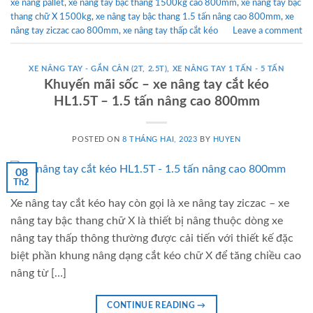
xe nâng pallet
,
xe nâng tay bậc thang 1500kg cao 800mm
,
xe nâng tay bậc
thang chữ X 1500kg
,
xe nâng tay bậc thang 1.5 tấn nâng cao 800mm
,
xe
nâng tay ziczac cao 800mm
,
xe nâng tay thấp cắt kéo
Leave a comment
XE NÂNG TAY - GẮN CÂN (2T, 2.5T)
,
XE NÂNG TAY 1 TẤN - 5 TẤN
Khuyến mãi sốc – xe nâng tay cắt kéo
HL1.5T – 1.5 tấn nâng cao 800mm
POSTED ON
8 THÁNG HAI, 2023
BY
HUYEN
08
Th2
Xe nâng tay cắt kéo hay còn gọi là xe nâng tay ziczac – xe
nâng tay bậc thang chữ X là thiết bị nâng thuộc dòng xe
nâng tay thấp thông thường được cải tiến với thiết kế đặc
biệt phần khung nâng dạng cắt kéo chữ X để tăng chiều cao
nâng từ […]
CONTINUE READING
→