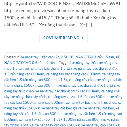
https://youtu.be/Wd20QOlBlN8?si=B6DXltMqCnHzuW9T
https://xenang.pro.vn/san-pham/xe-nang-tay-cat-keo-
1500kg-nichilift-hl15t/ *. Thông số kỹ thuật: Xe nâng tay
cắt kéo HL1.5T – Xe nâng tay ziczac – Xe […]
CONTINUE READING
→
Posted in
Xe nâng tay - gắn cân (2t, 2.5t)
,
XE NÂNG TAY 1 tấn - 5 tấn
,
XE
NÂNG TAY CAO 0.5 tấn - 2 tấn
|
Tagged
xe nâng tay thấp
,
xe nâng tay
thấp 1.5 tấn
,
xe nâng tay bậc thang 1.5 tấn
,
xe nâng tay bậc thang chữ x
1.5 tấn nâng cao 800mm
,
xe nâng tay bậc thang cao 800mm
,
xe nâng tay
cắt kéo 1.5 tấn nâng cao 800mm hl1.5t
,
xe nâng cây cảnh
,
xe nâng tay bậc
thang chữ x 1500kg cao 800mm
,
xe nâng tay bậc thang chữ X 1.5 tấn
,
xe
nâng tay trục chéo
,
xe nâng tay bậc thang chữ x cao 800mm
,
xe nâng chậu
cây
,
xe nâng chậu cây cảnh
,
xe nâng tay ziczac 1.5 tấn cao 800mm
,
xe nâng
tay cắt kéo 1500kg nâng cao 800mm
,
xe nâng tay bậc thang trục chéo
,
xe
nâng tay thấp 1500kg
,
xe nâng tay cắt kéo giá rẻ
,
xe nâng tay cắt kéo
,
xe
nâng tay cắt kéo 1.5 tấn cao 800mm
,
xe nâng tay cắt kéo 1.5 tấn nâng cao
800mm
,
xe nâng tay cắt kéo hl1.5t - 1500kg nâng cao 800mm
,
xe nâng
tay ziczac 1500kg
,
xe nâng tay cắt kéo 1500kg
,
xe nâng tay cao 1500kg