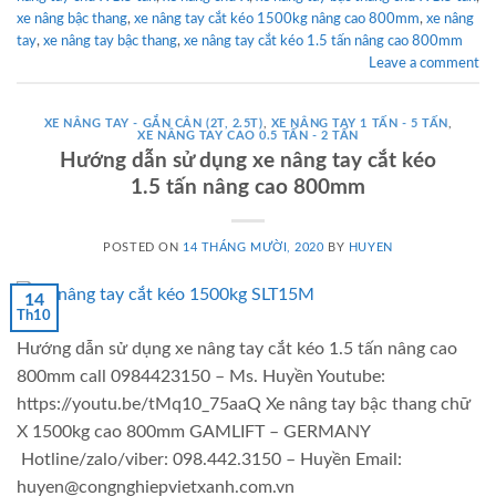
xe nâng bậc thang
,
xe nâng tay cắt kéo 1500kg nâng cao 800mm
,
xe nâng
tay
,
xe nâng tay bậc thang
,
xe nâng tay cắt kéo 1.5 tấn nâng cao 800mm
Leave a comment
XE NÂNG TAY - GẮN CÂN (2T, 2.5T)
,
XE NÂNG TAY 1 TẤN - 5 TẤN
,
XE NÂNG TAY CAO 0.5 TẤN - 2 TẤN
Hướng dẫn sử dụng xe nâng tay cắt kéo
1.5 tấn nâng cao 800mm
POSTED ON
14 THÁNG MƯỜI, 2020
BY
HUYEN
14
Th10
Hướng dẫn sử dụng xe nâng tay cắt kéo 1.5 tấn nâng cao
800mm call 0984423150 – Ms. Huyền Youtube:
https://youtu.be/tMq10_75aaQ Xe nâng tay bậc thang chữ
X 1500kg cao 800mm GAMLIFT – GERMANY
Hotline/zalo/viber: 098.442.3150 – Huyền Email:
huyen@congnghiepvietxanh.com.vn