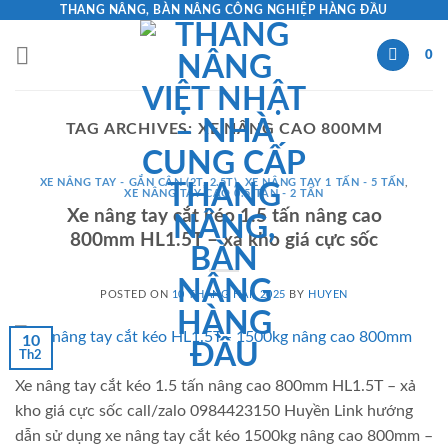
Skip
THANG NÂNG, BÀN NÂNG CÔNG NGHIỆP HÀNG ĐẦU
to
0
content
TAG ARCHIVES:
XE NÂNG CAO 800MM
XE NÂNG TAY - GẮN CÂN (2T, 2.5T)
,
XE NÂNG TAY 1 TẤN - 5 TẤN
,
XE NÂNG TAY CAO 0.5 TẤN - 2 TẤN
Xe nâng tay cắt kéo 1.5 tấn nâng cao
800mm HL1.5T – xả kho giá cực sốc
POSTED ON
10 THÁNG HAI, 2025
BY
HUYEN
10
Th2
Xe nâng tay cắt kéo 1.5 tấn nâng cao 800mm HL1.5T – xả
kho giá cực sốc call/zalo 0984423150 Huyền Link hướng
dẫn sử dụng xe nâng tay cắt kéo 1500kg nâng cao 800mm –