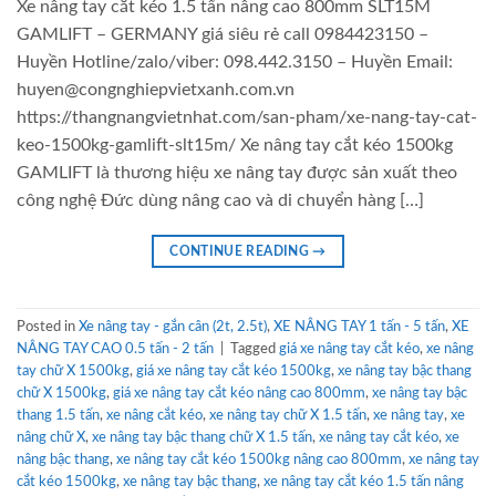
Xe nâng tay cắt kéo 1.5 tấn nâng cao 800mm SLT15M
GAMLIFT – GERMANY giá siêu rẻ call 0984423150 –
Huyền Hotline/zalo/viber: 098.442.3150 – Huyền Email:
huyen@congnghiepvietxanh.com.vn
https://thangnangvietnhat.com/san-pham/xe-nang-tay-cat-
keo-1500kg-gamlift-slt15m/ Xe nâng tay cắt kéo 1500kg
GAMLIFT là thương hiệu xe nâng tay được sản xuất theo
công nghệ Đức dùng nâng cao và di chuyển hàng […]
CONTINUE READING
→
Posted in
Xe nâng tay - gắn cân (2t, 2.5t)
,
XE NÂNG TAY 1 tấn - 5 tấn
,
XE
NÂNG TAY CAO 0.5 tấn - 2 tấn
|
Tagged
giá xe nâng tay cắt kéo
,
xe nâng
tay chữ X 1500kg
,
giá xe nâng tay cắt kéo 1500kg
,
xe nâng tay bậc thang
chữ X 1500kg
,
giá xe nâng tay cắt kéo nâng cao 800mm
,
xe nâng tay bậc
thang 1.5 tấn
,
xe nâng cắt kéo
,
xe nâng tay chữ X 1.5 tấn
,
xe nâng tay
,
xe
nâng chữ X
,
xe nâng tay bậc thang chữ X 1.5 tấn
,
xe nâng tay cắt kéo
,
xe
nâng bậc thang
,
xe nâng tay cắt kéo 1500kg nâng cao 800mm
,
xe nâng tay
cắt kéo 1500kg
,
xe nâng tay bậc thang
,
xe nâng tay cắt kéo 1.5 tấn nâng