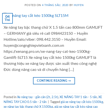
POSTED ON
4 THÁNG SÁU, 2020
BY
HUYEN
04
Th6
Xe nâng tay bậc thang chữ X 1.5 tấn cao 800mm GAMLIFT
– GERMANY giá siêu rẻ call 0984423150 – Huyền
Hotline/zalo/viber: 098.442.3150 – Huyền Email:
huyen@congnghiepvietxanh.com.vn
https://xenang.pro.vn/xe-nang-tay-cat-keo-1500kg-
Gamlift-SLT15 Xe nâng tay cắt kéo 1500kg GAMLIFT là
thương hiệu xe nâng tay được sản xuất theo công nghệ
Đức dùng nâng cao và di chuyển hàng […]
CONTINUE READING
→
Posted in
Xe nâng tay - gắn cân (2t, 2.5t)
,
XE NÂNG TAY 1 tấn - 5 tấn
,
XE
NÂNG TAY CAO 0.5 tấn - 2 tấn
|
Tagged
giá xe nâng tay cắt kéo 1500kg
,
xe nâng tay bậc thang chữ X 1500kg
,
giá xe nâng tay cắt kéo nâng cao