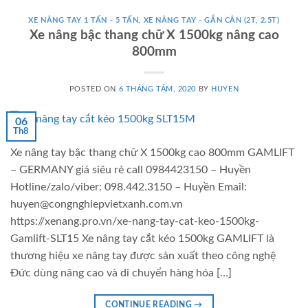
XE NÂNG TAY 1 TẤN - 5 TẤN
,
XE NÂNG TAY - GẮN CÂN (2T, 2.5T)
Xe nâng bậc thang chữ X 1500kg nâng cao
800mm
POSTED ON
6 THÁNG TÁM, 2020
BY
HUYEN
06
Th8
Xe nâng tay bậc thang chữ X 1500kg cao 800mm GAMLIFT
– GERMANY giá siêu rẻ call 0984423150 – Huyền
Hotline/zalo/viber: 098.442.3150 – Huyền Email:
huyen@congnghiepvietxanh.com.vn
https://xenang.pro.vn/xe-nang-tay-cat-keo-1500kg-
Gamlift-SLT15 Xe nâng tay cắt kéo 1500kg GAMLIFT là
thương hiệu xe nâng tay được sản xuất theo công nghệ
Đức dùng nâng cao và di chuyển hàng hóa […]
CONTINUE READING
→