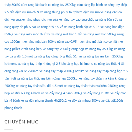
thấp 80x70
cùm càng lắp bánh xe nâng tay 2500kg
cùm càng lắp bánh xe nâng tay thấp
2.5 tấn
dịch vụ sửa chữa xe nâng thùng phuy tại tphcm
dịch vụ sửa xe nâng các loại
dịch vụ sửa xe nâng phuy
dịch vụ sửa xe nâng tay cao
sửa chữa xe nâng bàn
sửa xe
nâng quay đổ phuy
vỏ xe nâng 825-15
vỏ xe nâng bánh đặc 815-15
xe nâng bàn điện
350kg
xe nâng máy móc thiết bị
xe nâng mặt bàn 1 tấn
xe nâng mặt bàn 500kg nâng
cao 1300mm
xe nâng mặt bàn 800kg nâng cao 0.95m
xe nâng mặt bàn có con lăn
xe
nâng pallet 2 tấn càng hẹp
xe nâng tay 2000kg càng hẹp
xe nâng tay 3500kg
xe nâng
tay càng dài 1.5 mét
xe nâng tay càng rộng thấp 51mm
xe nâng tay mạ kẽm 2500kg
ichimens
xe nâng tay thép không gỉ 2.5 tấn càng hẹp ichimens
xe nâng tay thấp 4 tấn
càng rộng 685x1220mm
xe nâng tay thấp 2000kg ac20m
xe nâng tay thấp càng hẹp 2.5
tấn niuli
xe nâng tay thấp mạ kẽm càng hẹp 2500kg
xe nâng tay thấp mạ kẽm không gỉ
2500kg
xe nâng tay thấp siêu dài 1.5 mét
xe nâng tay thấp thân mạ kẽm 2500kg càng
hẹp
xe đẩy 600kg 4 bánh xe
xe đẩy hàng 4 bánh 500kg
xe đẩy hàng x370c
xe đẩy mặt
bàn 4 bánh xe
xe đẩy phong thạnh xth250s2
xe đẩy sàn nhựa 300kg
xe đẩy xtl130ds
phong thạnh
CHUYÊN MỤC