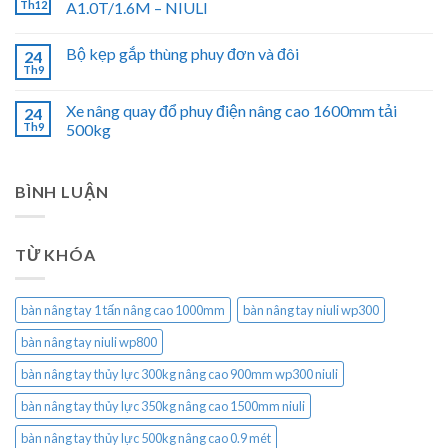
Th12
A1.0T/1.6M – NIULI
Bộ kẹp gắp thùng phuy đơn và đôi
24
Th9
Xe nâng quay đổ phuy điện nâng cao 1600mm tải
24
Th9
500kg
BÌNH LUẬN
TỪ KHÓA
bàn nâng tay 1 tấn nâng cao 1000mm
bàn nâng tay niuli wp300
bàn nâng tay niuli wp800
bàn nâng tay thủy lực 300kg nâng cao 900mm wp300 niuli
bàn nâng tay thủy lực 350kg nâng cao 1500mm niuli
bàn nâng tay thủy lực 500kg nâng cao 0.9 mét