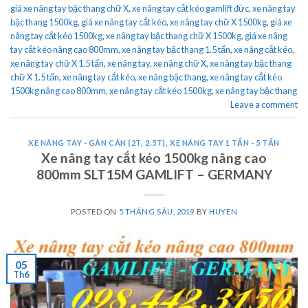
giá xe nâng tay bậc thang chữ X
,
xe nâng tay cắt kéo gamlift đức
,
xe nâng tay
bậc thang 1500kg
,
giá xe nâng tay cắt kéo
,
xe nâng tay chữ X 1500kg
,
giá xe
nâng tay cắt kéo 1500kg
,
xe nâng tay bậc thang chữ X 1500kg
,
giá xe nâng
tay cắt kéo nâng cao 800mm
,
xe nâng tay bậc thang 1.5 tấn
,
xe nâng cắt kéo
,
xe nâng tay chữ X 1.5 tấn
,
xe nâng tay
,
xe nâng chữ X
,
xe nâng tay bậc thang
chữ X 1.5 tấn
,
xe nâng tay cắt kéo
,
xe nâng bậc thang
,
xe nâng tay cắt kéo
1500kg nâng cao 800mm
,
xe nâng tay cắt kéo 1500kg
,
xe nâng tay bậc thang
Leave a comment
XE NÂNG TAY - GẮN CÂN (2T, 2.5T)
,
XE NÂNG TAY 1 TẤN - 5 TẤN
Xe nâng tay cắt kéo 1500kg nâng cao
800mm SLT15M GAMLIFT – GERMANY
POSTED ON
5 THÁNG SÁU, 2019
BY
HUYEN
05
Th6