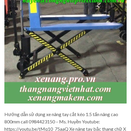
Hướng dẫn sử dụng xe nâng tay cắt kéo 1.5 tấn nâng cao
800mm call 0984423150 – Ms. Huyền Youtube:
https://youtu.be/tMq10_75aaQ Xe nâng tay bậc thang chữ X