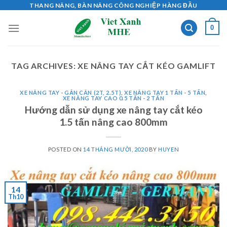
Skip
THANG NÂNG, BÀN NÂNG CÔNG NGHIỆP HÀNG ĐẦU
to
0
content
TAG ARCHIVES:
XE NÂNG TAY CẮT KÉO GAMLIFT
XE NÂNG TAY - GẮN CÂN (2T, 2.5T)
,
XE NÂNG TAY 1 TẤN - 5 TẤN
,
XE NÂNG TAY CAO 0.5 TẤN - 2 TẤN
Hướng dẫn sử dụng xe nâng tay cắt kéo
1.5 tấn nâng cao 800mm
POSTED ON
14 THÁNG MƯỜI, 2020
BY
HUYEN
14
Th10