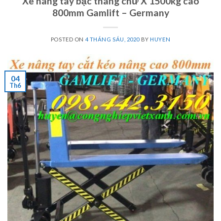
Xe nâng tay bậc thang chữ X 1500kg cao
800mm Gamlift – Germany
POSTED ON
4 THÁNG SÁU, 2020
BY
HUYEN
04
Th6