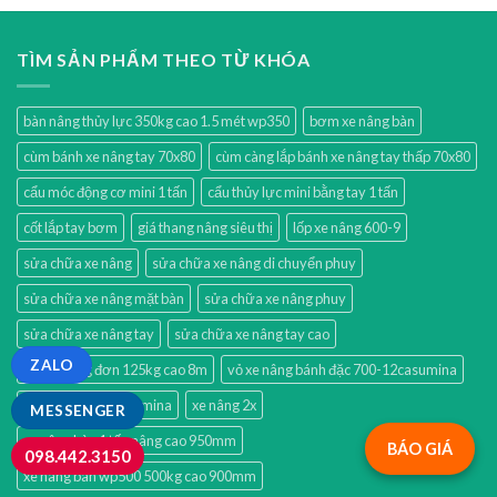
TÌM SẢN PHẨM THEO TỪ KHÓA
bàn nâng thủy lực 350kg cao 1.5 mét wp350
bơm xe nâng bàn
cùm bánh xe nâng tay 70x80
cùm càng lắp bánh xe nâng tay thấp 70x80
cẩu móc động cơ mini 1 tấn
cẩu thủy lực mini bằng tay 1 tấn
cốt lắp tay bơm
giá thang nâng siêu thị
lốp xe nâng 600-9
sửa chữa xe nâng
sửa chữa xe nâng di chuyển phuy
sửa chữa xe nâng mặt bàn
sửa chữa xe nâng phuy
sửa chữa xe nâng tay
sửa chữa xe nâng tay cao
ZALO
thang nâng đơn 125kg cao 8m
vỏ xe nâng bánh đặc 700-12casumina
vỏ đặc 825-15 casumina
xe nâng 2x
MESSENGER
xe nâng bàn 1 tấn nâng cao 950mm
BÁO GIÁ
098.442.3150
xe nâng bàn wp500 500kg cao 900mm