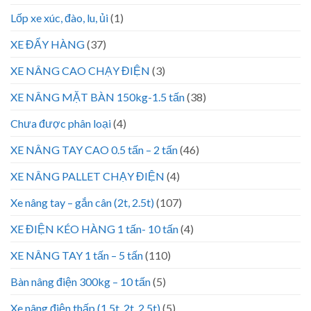
Lốp xe xúc, đào, lu, ủi
(1)
XE ĐẨY HÀNG
(37)
XE NÂNG CAO CHẠY ĐIỆN
(3)
XE NÂNG MẶT BÀN 150kg-1.5 tấn
(38)
Chưa được phân loại
(4)
XE NÂNG TAY CAO 0.5 tấn – 2 tấn
(46)
XE NÂNG PALLET CHẠY ĐIỆN
(4)
Xe nâng tay – gắn cân (2t, 2.5t)
(107)
XE ĐIỆN KÉO HÀNG 1 tấn- 10 tấn
(4)
XE NÂNG TAY 1 tấn – 5 tấn
(110)
Bàn nâng điện 300kg – 10 tấn
(5)
Xe nâng điện thấp (1.5t, 2t, 2.5t)
(5)