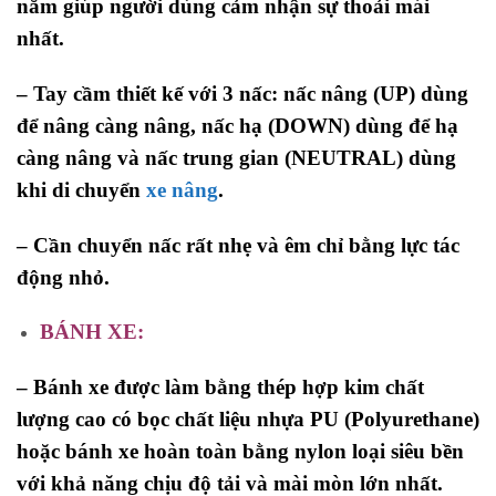
nắm giúp người dùng cảm nhận sự thoải mái
nhất.
– Tay cầm thiết kế với 3 nấc: nấc nâng (UP) dùng
để nâng càng nâng, nấc hạ (DOWN) dùng để hạ
càng nâng và nấc trung gian (NEUTRAL) dùng
khi di chuyển
xe nâng
.
– Cần chuyển nấc rất nhẹ và êm chỉ bằng lực tác
động nhỏ.
BÁNH XE:
– Bánh xe được làm bằng thép hợp kim chất
lượng cao có bọc chất liệu nhựa PU (Polyurethane)
hoặc bánh xe hoàn toàn bằng nylon loại siêu bền
với khả năng chịu độ tải và mài mòn lớn nhất.