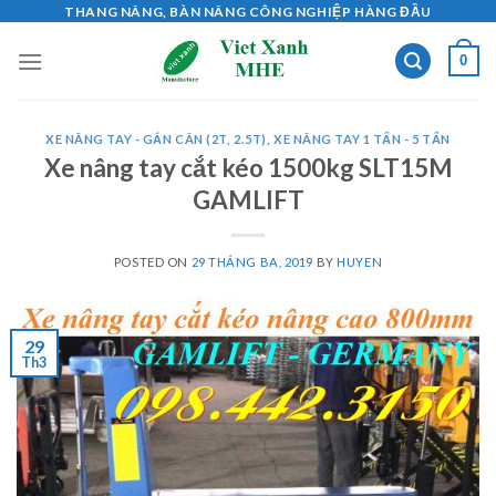
Skip
THANG NÂNG, BÀN NÂNG CÔNG NGHIỆP HÀNG ĐẦU
to
0
content
XE NÂNG TAY - GẮN CÂN (2T, 2.5T)
,
XE NÂNG TAY 1 TẤN - 5 TẤN
Xe nâng tay cắt kéo 1500kg SLT15M
GAMLIFT
POSTED ON
29 THÁNG BA, 2019
BY
HUYEN
29
Th3