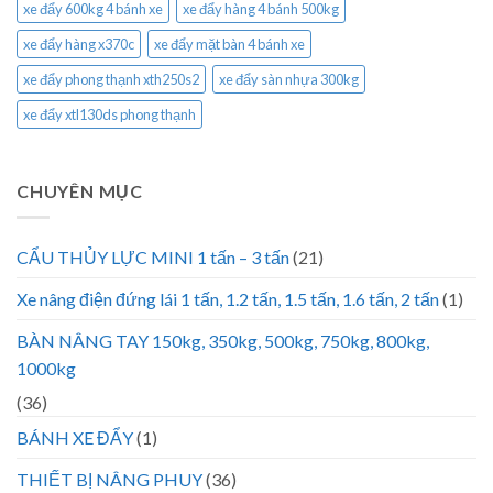
xe đẩy 600kg 4 bánh xe
xe đẩy hàng 4 bánh 500kg
xe đẩy hàng x370c
xe đẩy mặt bàn 4 bánh xe
xe đẩy phong thạnh xth250s2
xe đẩy sàn nhựa 300kg
xe đẩy xtl130ds phong thạnh
CHUYÊN MỤC
CẨU THỦY LỰC MINI 1 tấn – 3 tấn
(21)
Xe nâng điện đứng lái 1 tấn, 1.2 tấn, 1.5 tấn, 1.6 tấn, 2 tấn
(1)
BÀN NÂNG TAY 150kg, 350kg, 500kg, 750kg, 800kg,
1000kg
(36)
BÁNH XE ĐẨY
(1)
THIẾT BỊ NÂNG PHUY
(36)