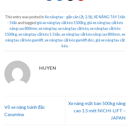
This entry was posted in
Xe nâng tay - gắn cân (2t, 2.5t)
,
XE NÂNG TAY 1 tấn
- 5 tấn
and tagged
giá xe nâng tay cắt kéo 1500kg
,
giá xe nâng tay cắt kéo
nâng cao 800mm
,
xe nâng tay
,
xe nâng tay cắt kéo
,
xe nâng tay cắt kéo
1500kg
,
xe nâng tay cắt kéo 1.5 tấn
,
xe nâng tay cắt kéo nâng cao 800mm
,
xe
nâng tay cắt kéo gamlift
,
xe nâng tay cắt kéo gamlift đức
,
giá xe nâng tay cắt
kéo
.
HUYEN
Xe nâng mặt bàn 500kg nâng
Vỏ xe nâng bánh đặc
cao 1.5 mét NICHI-LIFT –
Casumina
JAPAN