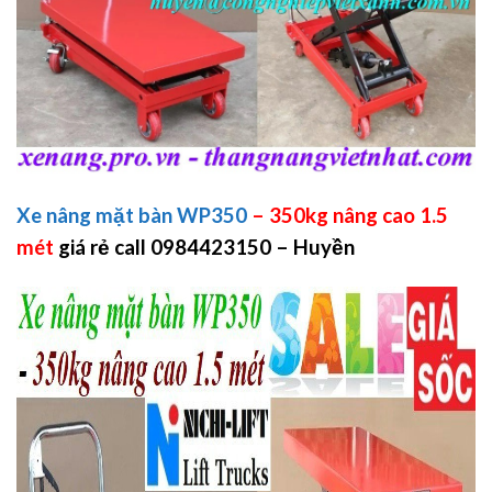
Xe nâng mặt bàn WP350
– 350kg nâng cao 1.5
mét
giá rẻ call 0984423150 – Huyền