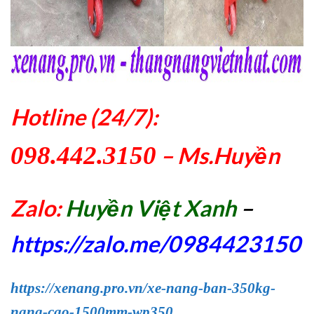
Hotline (24/7):
098.442.3150
– Ms.Huyền
Zalo:
Huyền Việt Xanh
–
https://zalo.me/0984423150
https://xenang.pro.vn/xe-nang-ban-350kg-
nang-cao-1500mm-wp350