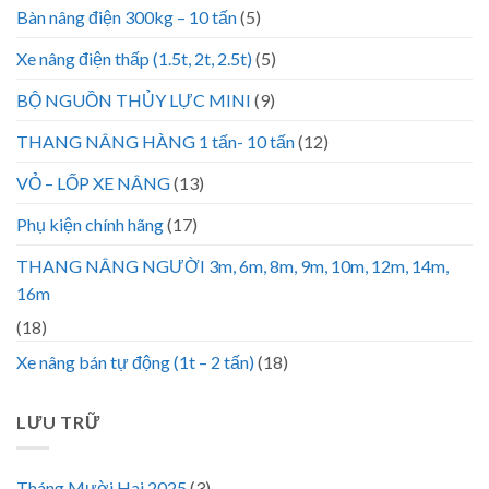
Bàn nâng điện 300kg – 10 tấn
(5)
Xe nâng điện thấp (1.5t, 2t, 2.5t)
(5)
BỘ NGUỒN THỦY LỰC MINI
(9)
THANG NÂNG HÀNG 1 tấn- 10 tấn
(12)
VỎ – LỐP XE NÂNG
(13)
Phụ kiện chính hãng
(17)
THANG NÂNG NGƯỜI 3m, 6m, 8m, 9m, 10m, 12m, 14m,
16m
(18)
Xe nâng bán tự động (1t – 2 tấn)
(18)
LƯU TRỮ
Tháng Mười Hai 2025
(3)