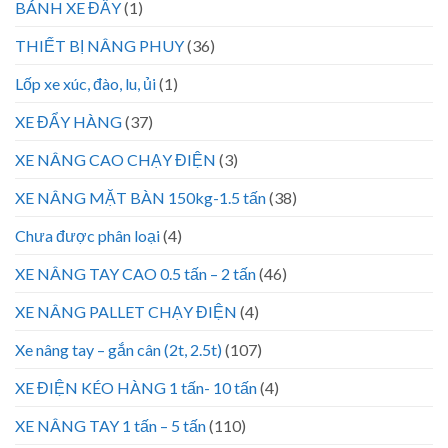
BÁNH XE ĐẨY
(1)
THIẾT BỊ NÂNG PHUY
(36)
Lốp xe xúc, đào, lu, ủi
(1)
XE ĐẨY HÀNG
(37)
XE NÂNG CAO CHẠY ĐIỆN
(3)
XE NÂNG MẶT BÀN 150kg-1.5 tấn
(38)
Chưa được phân loại
(4)
XE NÂNG TAY CAO 0.5 tấn – 2 tấn
(46)
XE NÂNG PALLET CHẠY ĐIỆN
(4)
Xe nâng tay – gắn cân (2t, 2.5t)
(107)
XE ĐIỆN KÉO HÀNG 1 tấn- 10 tấn
(4)
XE NÂNG TAY 1 tấn – 5 tấn
(110)