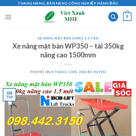
Skip
THANG NÂNG, BÀN NÂNG CÔNG NGHIỆP HÀNG ĐẦU
to
0
content
XE NÂNG MẶT BÀN 150KG-1.5 TẤN
Xe nâng mặt bàn WP350 – tải 350kg
nâng cao 1500mm
POSTED ON
8 THÁNG CHÍN, 2022
BY
HUYEN
08
Th9