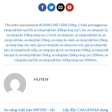
This entry was posted in
XE NÂNG MẶT BÀN 150kg-1.5 tấn
and tagged
xe
nâng mặt bàn wp350
,
xe nâng mặt bàn 350kg nâng cao 1.5m
,
xe nâng bàn 2x
,
xe nâng bàn 350kg nâng cao 1.5 mét
,
xe nâng bàn
,
xe nâng mặt bàn 2x
,
xe
nâng mặt bàn
,
xe nâng bàn 2 tầng
,
xe nâng cây cảnh
,
xe nâng mặt bàn 2 tầng
,
xe nâng chậu cây cảnh
,
giá xe nâng bàn
,
xe nâng máy móc
,
giá xe nâng mặt
bàn
,
xe nâng khuôn mẫu
,
xe nâng bàn giá rẻ
,
xe nâng bàn 350kg
,
xe nâng mặt
bàn giá rẻ
,
xe nâng mặt bàn 350kg
,
xe nâng bàn 350kg nâng cao 1500mm
,
xe
nâng bàn wp350
,
xe nâng mặt bàn 350kg nâng cao 1500mm
.
HUYEN
Xe nâng mặt bàn WP500 – tải
Lốp đặc CASUMINA dùng