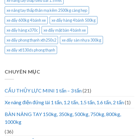
xe nâng tay thấp siêu dài 1.5 mét
xe nâng tay thấp thân mạ kẽm 2500kg càng hẹp
xe đẩy 600kg 4 bánh xe
xe đẩy hàng 4 bánh 500kg
xe đẩy hàng x370c
xe đẩy mặt bàn 4 bánh xe
xe đẩy phong thạnh xth250s2
xe đẩy sàn nhựa 300kg
xe đẩy xtl130ds phong thạnh
CHUYÊN MỤC
CẨU THỦY LỰC MINI 1 tấn – 3 tấn
(21)
Xe nâng điện đứng lái 1 tấn, 1.2 tấn, 1.5 tấn, 1.6 tấn, 2 tấn
(1)
BÀN NÂNG TAY 150kg, 350kg, 500kg, 750kg, 800kg,
1000kg
(36)