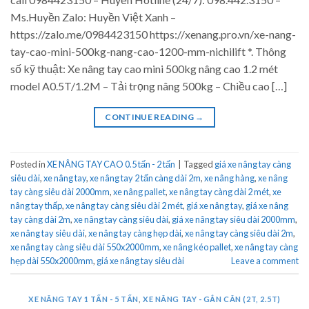
Ms.Huyền Zalo: Huyền Việt Xanh –
https://zalo.me/0984423150 https://xenang.pro.vn/xe-nang-
tay-cao-mini-500kg-nang-cao-1200-mm-nichilift *. Thông
số kỹ thuật: Xe nâng tay cao mini 500kg nâng cao 1.2 mét
model A0.5T/1.2M – Tải trọng nâng 500kg – Chiều cao […]
CONTINUE READING
→
Posted in
XE NÂNG TAY CAO 0.5 tấn - 2 tấn
|
Tagged
giá xe nâng tay càng
siêu dài
,
xe nâng tay
,
xe nâng tay 2 tấn càng dài 2m
,
xe nâng hàng
,
xe nâng
tay càng siêu dài 2000mm
,
xe nâng pallet
,
xe nâng tay càng dài 2 mét
,
xe
nâng tay thấp
,
xe nâng tay càng siêu dài 2 mét
,
giá xe nâng tay
,
giá xe nâng
tay càng dài 2m
,
xe nâng tay càng siêu dài
,
giá xe nâng tay siêu dài 2000mm
,
xe nâng tay siêu dài
,
xe nâng tay càng hẹp dài
,
xe nâng tay càng siêu dài 2m
,
xe nâng tay càng siêu dài 550x2000mm
,
xe nâng kéo pallet
,
xe nâng tay càng
hẹp dài 550x2000mm
,
giá xe nâng tay siêu dài
Leave a comment
XE NÂNG TAY 1 TẤN - 5 TẤN
,
XE NÂNG TAY - GẮN CÂN (2T, 2.5T)