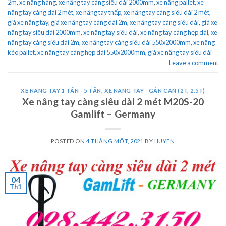
2m
,
xe nâng hàng
,
xe nâng tay càng siêu dài 2000mm
,
xe nâng pallet
,
xe
nâng tay càng dài 2 mét
,
xe nâng tay thấp
,
xe nâng tay càng siêu dài 2 mét
,
giá xe nâng tay
,
giá xe nâng tay càng dài 2m
,
xe nâng tay càng siêu dài
,
giá xe
nâng tay siêu dài 2000mm
,
xe nâng tay siêu dài
,
xe nâng tay càng hẹp dài
,
xe
nâng tay càng siêu dài 2m
,
xe nâng tay càng siêu dài 550x2000mm
,
xe nâng
kéo pallet
,
xe nâng tay càng hẹp dài 550x2000mm
,
giá xe nâng tay siêu dài
Leave a comment
XE NÂNG TAY 1 TẤN - 5 TẤN
,
XE NÂNG TAY - GẮN CÂN (2T, 2.5T)
Xe nâng tay càng siêu dài 2 mét M20S-20
Gamlift – Germany
POSTED ON
4 THÁNG MỘT, 2021
BY
HUYEN
04
Th1