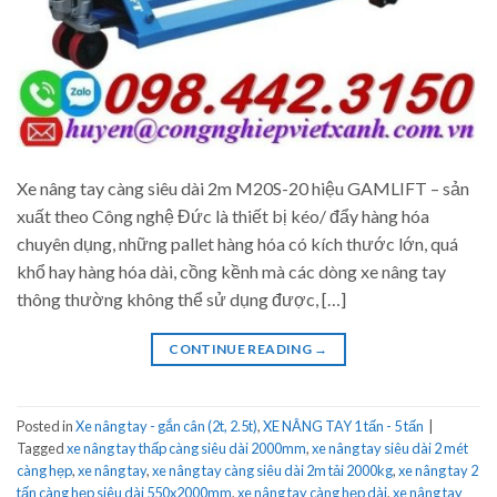
Xe nâng tay càng siêu dài 2m M20S-20 hiệu GAMLIFT – sản
xuất theo Công nghệ Đức là thiết bị kéo/ đẩy hàng hóa
chuyên dụng, những pallet hàng hóa có kích thước lớn, quá
khổ hay hàng hóa dài, cồng kềnh mà các dòng xe nâng tay
thông thường không thể sử dụng được, […]
CONTINUE READING
→
Posted in
Xe nâng tay - gắn cân (2t, 2.5t)
,
XE NÂNG TAY 1 tấn - 5 tấn
|
Tagged
xe nâng tay thấp càng siêu dài 2000mm
,
xe nâng tay siêu dài 2 mét
càng hẹp
,
xe nâng tay
,
xe nâng tay càng siêu dài 2m tải 2000kg
,
xe nâng tay 2
tấn càng hẹp siêu dài 550x2000mm
,
xe nâng tay càng hẹp dài
,
xe nâng tay