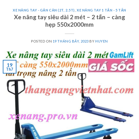
XE NÂNG TAY - GẮN CÂN (2T, 2.5T)
,
XE NÂNG TAY 1 TẤN - 5 TẤN
Xe nâng tay siêu dài 2 mét – 2 tấn – càng
hẹp 550x2000mm
POSTED ON
19 THÁNG BẢY, 2023
BY
HUYEN
19
Th7