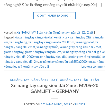
công nghệ Đức là dòng xe nâng tay tốt nhất hiện nay. Xe […]
CONTINUE READING
→
Posted in
XE NÂNG TAY 1 tấn - 5 tấn
,
Xe nâng tay - gắn cân (2t, 2.5t)
|
Tagged
giá xe nâng tay càng siêu dài
,
xe nâng tay
,
xe nâng tay 2 tấn càng dài
2m
,
xe nâng hàng
,
xe nâng tay càng siêu dài 2000mm
,
xe nâng pallet
,
xe
nâng tay càng dài 2 mét
,
xe nâng tay thấp
,
xe nâng tay càng siêu dài 2 mét
,
giá xe nâng tay
,
giá xe nâng tay càng dài 2m
,
xe nâng tay càng siêu dài
,
giá xe
nâng tay siêu dài 2000mm
,
xe nâng tay siêu dài
,
xe nâng tay càng hẹp dài
,
xe
nâng tay càng siêu dài 2m
,
xe nâng tay càng siêu dài 550x2000mm
,
xe nâng
kéo pallet
,
giá xe nâng tay siêu dài
Leave a comment
XE NÂNG TAY - GẮN CÂN (2T, 2.5T)
,
XE NÂNG TAY 1 TẤN - 5 TẤN
Xe nâng tay càng siêu dài 2 mét M20S-20
GAMLIFT – GERMANY
POSTED ON
2 THÁNG MƯỜI, 2019
BY
HUYEN