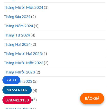
Tháng Mười Một 2024
(1)
Tháng Sáu 2024
(2)
Tháng Năm 2024
(1)
Tháng Tư 2024
(4)
Tháng Hai 2024
(2)
Tháng Mười Hai 2023
(1)
Tháng Mười Một 2023
(2)
Tháng Mười 2023
(2)
ZALO
Tháng Chín 2023
(5)
Tháng Tám 2023
(4)
MESSENGER
BÁO GIÁ
Tháng Bảy 2023
(5)
098.442.3150
Tháng Sáu 2023
(1)