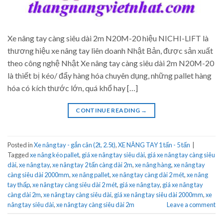
Xe nâng tay càng siêu dài 2m N20M-20 hiệu NICHI-LIFT là
thương hiệu xe nâng tay liên doanh Nhật Bản, được sản xuất
theo công nghệ Nhật Xe nâng tay càng siêu dài 2m N20M-20
là thiết bị kéo/ đẩy hàng hóa chuyên dụng, những pallet hàng
hóa có kích thước lớn, quá khổ hay […]
CONTINUE READING
→
Posted in
Xe nâng tay - gắn cân (2t, 2.5t)
,
XE NÂNG TAY 1 tấn - 5 tấn
|
Tagged
xe nâng kéo pallet
,
giá xe nâng tay siêu dài
,
giá xe nâng tay càng siêu
dài
,
xe nâng tay
,
xe nâng tay 2 tấn càng dài 2m
,
xe nâng hàng
,
xe nâng tay
càng siêu dài 2000mm
,
xe nâng pallet
,
xe nâng tay càng dài 2 mét
,
xe nâng
tay thấp
,
xe nâng tay càng siêu dài 2 mét
,
giá xe nâng tay
,
giá xe nâng tay
càng dài 2m
,
xe nâng tay càng siêu dài
,
giá xe nâng tay siêu dài 2000mm
,
xe
nâng tay siêu dài
,
xe nâng tay càng siêu dài 2m
Leave a comment