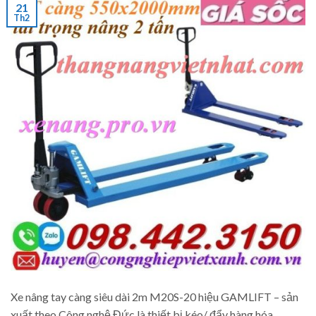
21
Th2
Xe nâng tay càng siêu dài 2m M20S-20 hiệu GAMLIFT – sản
xuất theo Công nghệ Đức là thiết bị kéo/ đẩy hàng hóa