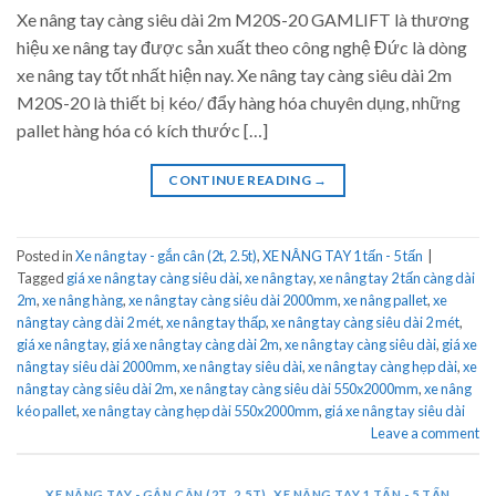
Xe nâng tay càng siêu dài 2m M20S-20 GAMLIFT là thương
hiệu xe nâng tay được sản xuất theo công nghệ Đức là dòng
xe nâng tay tốt nhất hiện nay. Xe nâng tay càng siêu dài 2m
M20S-20 là thiết bị kéo/ đẩy hàng hóa chuyên dụng, những
pallet hàng hóa có kích thước […]
CONTINUE READING
→
Posted in
Xe nâng tay - gắn cân (2t, 2.5t)
,
XE NÂNG TAY 1 tấn - 5 tấn
|
Tagged
giá xe nâng tay càng siêu dài
,
xe nâng tay
,
xe nâng tay 2 tấn càng dài
2m
,
xe nâng hàng
,
xe nâng tay càng siêu dài 2000mm
,
xe nâng pallet
,
xe
nâng tay càng dài 2 mét
,
xe nâng tay thấp
,
xe nâng tay càng siêu dài 2 mét
,
giá xe nâng tay
,
giá xe nâng tay càng dài 2m
,
xe nâng tay càng siêu dài
,
giá xe
nâng tay siêu dài 2000mm
,
xe nâng tay siêu dài
,
xe nâng tay càng hẹp dài
,
xe
nâng tay càng siêu dài 2m
,
xe nâng tay càng siêu dài 550x2000mm
,
xe nâng
kéo pallet
,
xe nâng tay càng hẹp dài 550x2000mm
,
giá xe nâng tay siêu dài
Leave a comment
XE NÂNG TAY - GẮN CÂN (2T, 2.5T)
,
XE NÂNG TAY 1 TẤN - 5 TẤN