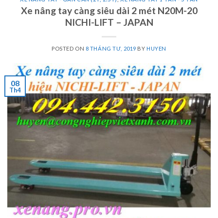
Xe nâng tay càng siêu dài 2 mét N20M-20
NICHI-LIFT – JAPAN
POSTED ON
8 THÁNG TƯ, 2019
BY
HUYEN
08
Th4