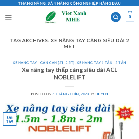
Skip
THANG NÂNG, BÀN NÂNG CÔNG NGHIỆP HÀNG ĐẦU
to
0
content
TAG ARCHIVES:
XE NÂNG TAY CÀNG SIÊU DÀI 2
MÉT
XE NÂNG TAY - GẮN CÂN (2T, 2.5T)
,
XE NÂNG TAY 1 TẤN - 5 TẤN
Xe nâng tay thấp càng siêu dài ACL
NOBLELIFT
POSTED ON
6 THÁNG CHÍN, 2023
BY
HUYEN
06
Th9