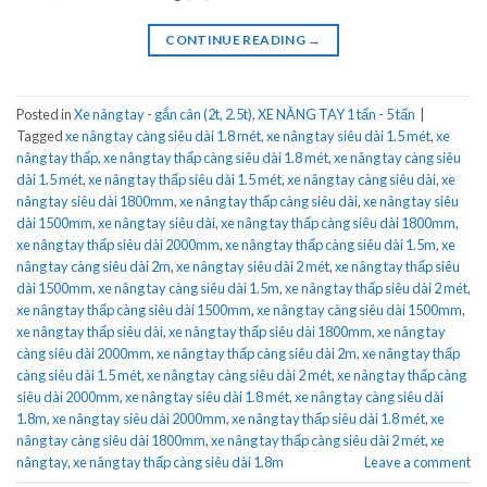
CONTINUE READING
→
Posted in
Xe nâng tay - gắn cân (2t, 2.5t)
,
XE NÂNG TAY 1 tấn - 5 tấn
|
Tagged
xe nâng tay càng siêu dài 1.8 mét
,
xe nâng tay siêu dài 1.5 mét
,
xe
nâng tay thấp
,
xe nâng tay thấp càng siêu dài 1.8 mét
,
xe nâng tay càng siêu
dài 1.5 mét
,
xe nâng tay thấp siêu dài 1.5 mét
,
xe nâng tay càng siêu dài
,
xe
nâng tay siêu dài 1800mm
,
xe nâng tay thấp càng siêu dài
,
xe nâng tay siêu
dài 1500mm
,
xe nâng tay siêu dài
,
xe nâng tay thấp càng siêu dài 1800mm
,
xe nâng tay thấp siêu dài 2000mm
,
xe nâng tay thấp càng siêu dài 1.5m
,
xe
nâng tay càng siêu dài 2m
,
xe nâng tay siêu dài 2 mét
,
xe nâng tay thấp siêu
dài 1500mm
,
xe nâng tay càng siêu dài 1.5m
,
xe nâng tay thấp siêu dài 2 mét
,
xe nâng tay thấp càng siêu dài 1500mm
,
xe nâng tay càng siêu dài 1500mm
,
xe nâng tay thấp siêu dài
,
xe nâng tay thấp siêu dài 1800mm
,
xe nâng tay
càng siêu dài 2000mm
,
xe nâng tay thấp càng siêu dài 2m
,
xe nâng tay thấp
càng siêu dài 1.5 mét
,
xe nâng tay càng siêu dài 2 mét
,
xe nâng tay thấp càng
siêu dài 2000mm
,
xe nâng tay siêu dài 1.8 mét
,
xe nâng tay càng siêu dài
1.8m
,
xe nâng tay siêu dài 2000mm
,
xe nâng tay thấp siêu dài 1.8 mét
,
xe
nâng tay càng siêu dài 1800mm
,
xe nâng tay thấp càng siêu dài 2 mét
,
xe
nâng tay
,
xe nâng tay thấp càng siêu dài 1.8m
Leave a comment