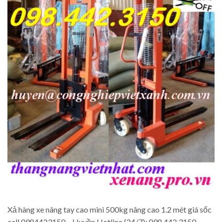
Xả hàng xe nâng tay cao mini 500kg nâng cao 1.2 mét giá sốc
call 0984423150 – Huyền Hotline (24/7): 098.442.3150 –