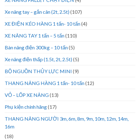
Xe nâng tay – gắn cân (2t, 2.5t)
(107)
XE ĐIỆN KÉO HÀNG 1 tấn- 10 tấn
(4)
XE NÂNG TAY 1 tấn – 5 tấn
(110)
Bàn nâng điện 300kg – 10 tấn
(5)
Xe nâng điện thấp (1.5t, 2t, 2.5t)
(5)
BỘ NGUỒN THỦY LỰC MINI
(9)
THANG NÂNG HÀNG 1 tấn- 10 tấn
(12)
VỎ – LỐP XE NÂNG
(13)
Phụ kiện chính hãng
(17)
THANG NÂNG NGƯỜI 3m, 6m, 8m, 9m, 10m, 12m, 14m,
16m
(18)