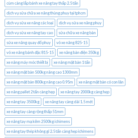
cùm càng lắp bánh xe nâng tay thấp 2.5 tấn
dịch vụ sửa chữa xe nâng thùng phuy tại tphcm
dịch vụ sửa xe nâng các loại
dịch vụ sửa xe nâng phuy
dịch vụ sửa xe nâng tay cao
sửa chữa xe nâng bàn
sửa xe nâng quay đổ phuy
vỏ xe nâng 825-15
vỏ xe nâng bánh đặc 815-15
xe nâng bàn điện 350kg
xe nâng máy móc thiết bị
xe nâng mặt bàn 1 tấn
xe nâng mặt bàn 500kg nâng cao 1300mm
xe nâng mặt bàn 800kg nâng cao 0.95m
xe nâng mặt bàn có con lăn
xe nâng pallet 2 tấn càng hẹp
xe nâng tay 2000kg càng hẹp
xe nâng tay 3500kg
xe nâng tay càng dài 1.5 mét
xe nâng tay càng rộng thấp 51mm
xe nâng tay mạ kẽm 2500kg ichimens
xe nâng tay thép không gỉ 2.5 tấn càng hẹp ichimens