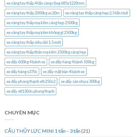
xe nâng tay thấp 4 tấn càng rộng 685x1220mm
xe nâng tay thấp 2000kg ac20m
xe nâng tay thấp càng hẹp 2.5 tấn niuli
xe nâng tay thấp mạ kẽm càng hẹp 2500kg
xe nâng tay thấp mạ kẽm không gỉ 2500kg
xe nâng tay thấp siêu dài 1.5 mét
xe nâng tay thấp thân mạ kẽm 2500kg càng hẹp
xe đẩy 600kg 4 bánh xe
xe đẩy hàng 4 bánh 500kg
xe đẩy hàng x370c
xe đẩy mặt bàn 4 bánh xe
xe đẩy phong thạnh xth250s2
xe đẩy sàn nhựa 300kg
xe đẩy xtl130ds phong thạnh
CHUYÊN MỤC
CẨU THỦY LỰC MINI 1 tấn – 3 tấn
(21)