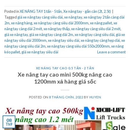
Posted in
XE NÂNG TAY 1 tấn - 5 tấn
,
Xe nâng tay - gắn cân (2t, 2.5t)
|
Tagged
giá xe nâng tay càng siêu dài
,
xe nâng tay
,
xe nâng tay 2 tấn càng dài
2m
,
xe nâng hàng
,
xe nâng tay càng siêu dài 2000mm
,
xe nâng pallet
,
xe
nâng tay càng dài 2 mét
,
xe nâng tay thấp
,
xe nâng tay càng siêu dài 2 mét
,
giá xe nâng tay
,
giá xe nâng tay càng dài 2m
,
xe nâng tay càng siêu dài
,
giá xe
nâng tay siêu dài 2000mm
,
xe nâng tay siêu dài
,
xe nâng tay càng hẹp dài
,
xe
nâng tay càng siêu dài 2m
,
xe nâng tay càng siêu dài 550x2000mm
,
xe nâng
kéo pallet
,
giá xe nâng tay siêu dài
Leave a comment
XE NÂNG TAY CAO 0.5 TẤN - 2 TẤN
Xe nâng tay cao mini 500kg nâng cao
1200mm xả hàng giá sốc
POSTED ON
8 THÁNG CHÍN, 2022
BY
HUYEN
08
Th9