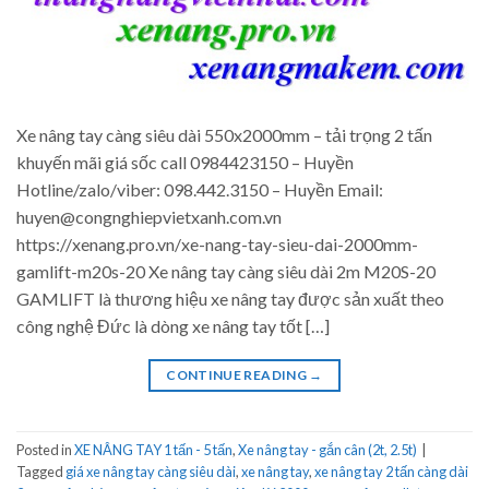
Xe nâng tay càng siêu dài 550x2000mm – tải trọng 2 tấn
khuyến mãi giá sốc call 0984423150 – Huyền
Hotline/zalo/viber: 098.442.3150 – Huyền Email:
huyen@congnghiepvietxanh.com.vn
https://xenang.pro.vn/xe-nang-tay-sieu-dai-2000mm-
gamlift-m20s-20 Xe nâng tay càng siêu dài 2m M20S-20
GAMLIFT là thương hiệu xe nâng tay được sản xuất theo
công nghệ Đức là dòng xe nâng tay tốt […]
CONTINUE READING
→
Posted in
XE NÂNG TAY 1 tấn - 5 tấn
,
Xe nâng tay - gắn cân (2t, 2.5t)
|
Tagged
giá xe nâng tay càng siêu dài
,
xe nâng tay
,
xe nâng tay 2 tấn càng dài