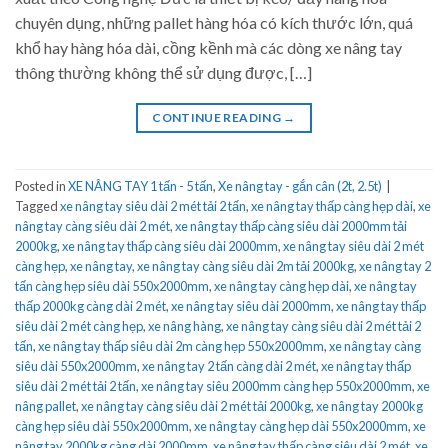
chuyên dụng, những pallet hàng hóa có kích thước lớn, quá
khổ hay hàng hóa dài, cồng kềnh mà các dòng xe nâng tay
thông thường không thể sử dụng được, […]
CONTINUE READING
→
Posted in
XE NÂNG TAY 1 tấn - 5 tấn
,
Xe nâng tay - gắn cân (2t, 2.5t)
|
Tagged
xe nâng tay siêu dài 2 mét tải 2 tấn
,
xe nâng tay thấp càng hẹp dài
,
xe
nâng tay càng siêu dài 2 mét
,
xe nâng tay thấp càng siêu dài 2000mm tải
2000kg
,
xe nâng tay thấp càng siêu dài 2000mm
,
xe nâng tay siêu dài 2 mét
càng hẹp
,
xe nâng tay
,
xe nâng tay càng siêu dài 2m tải 2000kg
,
xe nâng tay 2
tấn càng hẹp siêu dài 550x2000mm
,
xe nâng tay càng hẹp dài
,
xe nâng tay
thấp 2000kg càng dài 2 mét
,
xe nâng tay siêu dài 2000mm
,
xe nâng tay thấp
siêu dài 2 mét càng hẹp
,
xe nâng hàng
,
xe nâng tay càng siêu dài 2 mét tải 2
tấn
,
xe nâng tay thấp siêu dài 2m càng hẹp 550x2000mm
,
xe nâng tay càng
siêu dài 550x2000mm
,
xe nâng tay 2 tấn càng dài 2 mét
,
xe nâng tay thấp
siêu dài 2 mét tải 2 tấn
,
xe nâng tay siêu 2000mm càng hẹp 550x2000mm
,
xe
nâng pallet
,
xe nâng tay càng siêu dài 2 mét tải 2000kg
,
xe nâng tay 2000kg
càng hẹp siêu dài 550x2000mm
,
xe nâng tay càng hẹp dài 550x2000mm
,
xe
nâng tay 2000kg càng dài 2000mm
,
xe nâng tay thấp càng siêu dài 2 mét
,
xe