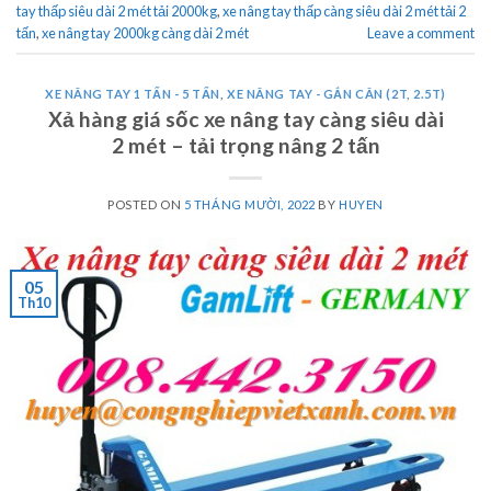
tay thấp siêu dài 2 mét tải 2000kg
,
xe nâng tay thấp càng siêu dài 2 mét tải 2
tấn
,
xe nâng tay 2000kg càng dài 2 mét
Leave a comment
XE NÂNG TAY 1 TẤN - 5 TẤN
,
XE NÂNG TAY - GẮN CÂN (2T, 2.5T)
Xả hàng giá sốc xe nâng tay càng siêu dài
2 mét – tải trọng nâng 2 tấn
POSTED ON
5 THÁNG MƯỜI, 2022
BY
HUYEN
05
Th10