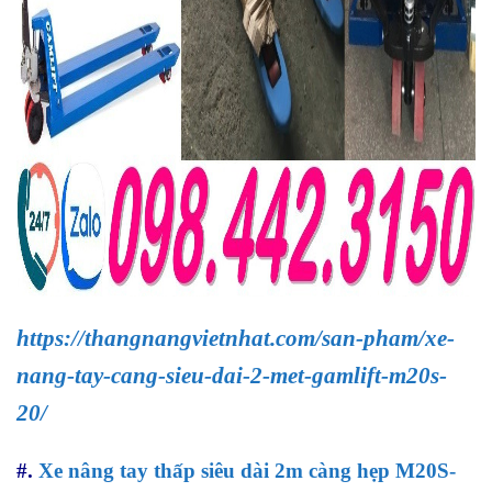
https://thangnangvietnhat.com/san-pham/xe-
nang-tay-cang-sieu-dai-2-met-gamlift-m20s-
20/
#.
Xe nâng tay thấp siêu dài 2m càng hẹp M20S-