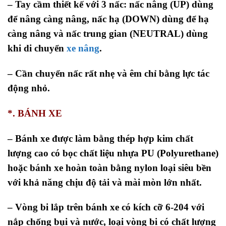
– Tay cầm thiết kế với 3 nấc: nấc nâng (UP) dùng
để nâng càng nâng, nấc hạ (DOWN) dùng để hạ
càng nâng và nấc trung gian (NEUTRAL) dùng
khi di chuyển
xe nâng
.
– Cần chuyển nấc rất nhẹ và êm chỉ bằng lực tác
động nhỏ.
*. BÁNH XE
– Bánh xe được làm bằng thép hợp kim chất
lượng cao có bọc chất liệu nhựa PU (Polyurethane)
hoặc bánh xe hoàn toàn bằng nylon loại siêu bền
với khả năng chịu độ tải và mài mòn lớn nhất.
– Vòng bi lắp trên bánh xe có kích cỡ 6-204 với
nắp chống bụi và nước, loại vòng bi có chất lượng