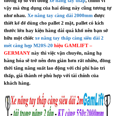
tương tự so với dòng
xe nâng tay thấp
, chính vì
vậy mà ứng dụng của hai dòng này cũng tương tự
như nhau.
Xe nâng tay càng dài 2000mm
được
thiết kế để dùng cho pallet 2 mặt, pallet có kích
thước lớn hay kiện hàng dài quá khổ nên
bạn sở
hữu một chiếc
xe nâng tay thấp càng siêu dài 2
mét càng hẹp M20S-20
hiệu GAMLIFT –
GERMANY
này thì việc vận chuyển, nâng hạ
hàng hóa sẽ trở nên đơn giản hơn rất nhiều, đồng
thời tăng năng suất lao động với chi phí bảo trì
thấp,
giá thành rẻ phù hợp với tài chính của
khách hàng.