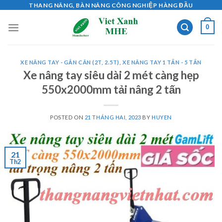
Skip
THANG NÂNG, BÀN NÂNG CÔNG NGHIỆP HÀNG ĐẦU
to
0
content
XE NÂNG TAY - GẮN CÂN (2T, 2.5T)
,
XE NÂNG TAY 1 TẤN - 5 TẤN
Xe nâng tay siêu dài 2 mét càng hẹp
550x2000mm tải nâng 2 tấn
POSTED ON
21 THÁNG HAI, 2023
BY
HUYEN
21
Th2