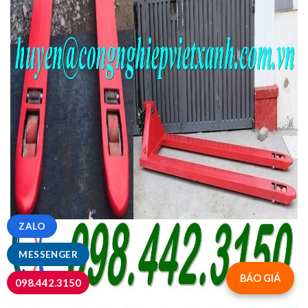
ZALO
MESSENGER
BÁO GIÁ
098.442.3150