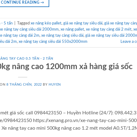
CONTINUE READING
→
- 5 tấn
|
Tagged
xe nâng kéo pallet
,
giá xe nâng tay siêu dài
,
giá xe nâng tay càn
xe nâng tay càng siêu dài 2000mm
,
xe nâng pallet
,
xe nâng tay càng dài 2 mét
,
x
xe nâng tay càng dài 2m
,
xe nâng tay càng siêu dài
,
giá xe nâng tay siêu dài 200
iêu dài 2m
,
xe nâng tay càng siêu dài 550x2000mm
Leave a 
NÂNG TAY CAO 0.5 TẤN - 2 TẤN
0kg nâng cao 1200mm xả hàng giá sốc
 ON
8 THÁNG CHÍN, 2022
BY
HUYEN
 mét giá sốc call 0984423150 – Huyền Hotline (24/7): 098.442.
me/0984423150 https://xenang.pro.vn/xe-nang-tay-cao-mini-500
: Xe nâng tay cao mini 500kg nâng cao 1.2 mét model A0.5T/1.2M