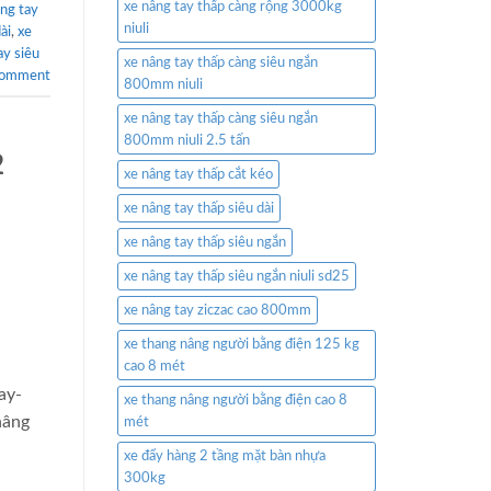
xe nâng tay thấp càng rộng 3000kg
âng tay
niuli
ài
,
xe
ay siêu
xe nâng tay thấp càng siêu ngắn
comment
800mm niuli
xe nâng tay thấp càng siêu ngắn
800mm niuli 2.5 tấn
2
xe nâng tay thấp cắt kéo
xe nâng tay thấp siêu dài
xe nâng tay thấp siêu ngắn
xe nâng tay thấp siêu ngắn niuli sd25
xe nâng tay ziczac cao 800mm
xe thang nâng người bằng điện 125 kg
cao 8 mét
ay-
xe thang nâng người bằng điện cao 8
nâng
mét
xe đẩy hàng 2 tầng mặt bàn nhựa
300kg