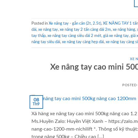
Posted in
Xe nâng tay - gắn cân (2t, 2.5t)
,
XE NÂNG TAY 1 tấn 
dài
,
xe nâng tay
,
xe nâng tay 2 tấn càng dài 2m
,
xe nâng hàng
,
tay thấp
,
xe nâng tay càng siêu dài 2 mét
,
giá xe nâng tay
,
giá 
nâng tay siêu dài
,
xe nâng tay càng hẹp dài
,
xe nâng tay càng s
XE 
Xe nâng tay cao mini 50
POSTED
08
Th9
Xả hàng xe nâng tay cao mini 500kg nâng cao 1.2
Ms.Huyền Zalo: Huyền Việt Xanh – https://zalo.
nang-cao-1200-mm-nichilift *. Thông số kỹ thuật
trọng nâng 500kg – Chiều cao […]