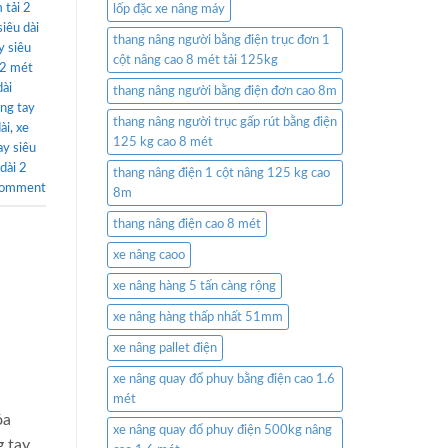
 tải 2
lốp đặc xe nâng máy
siêu dài
thang nâng người bằng điện trục đơn 1
y siêu
cột nâng cao 8 mét tải 125kg
 2 mét
dài
thang nâng người bằng điện đơn cao 8m
âng tay
thang nâng người trục gấp rút bằng điện
ài
,
xe
125 kg cao 8 mét
ay siêu
dài 2
thang nâng điện 1 cột nâng 125 kg cao
comment
8m
thang nâng điện cao 8 mét
xe nâng caoo
xe nâng hàng 5 tấn càng rộng
xe nâng hàng thấp nhất 51mm
xe nâng pallet điện
xe nâng quay đổ phuy bằng điện cao 1.6
mét
óa
xe nâng quay đổ phuy điện 500kg nâng
g tay