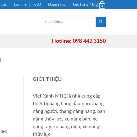
n tức
Liên hệ
FAQ
Đăng nhập
Giỏ hàng /
0
₫
0
Tìm
kiếm:
Hotline: 098 442 3150
M
GIỚI THIỆU
Viet Xanh MHE là nhà cung cấp
thiết bị nâng hàng đầu như thang
nâng người, thang nâng hàng, bàn
nâng thủy lực, xe nâng bàn, xe
nâng tay, xe nâng điện, xe nâng
llet
thủy lực.