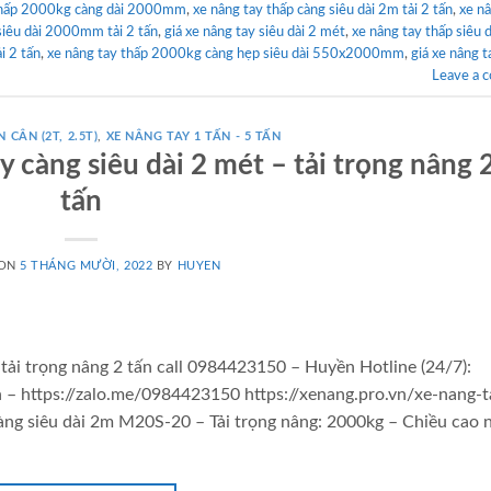
thấp 2000kg càng dài 2000mm
,
xe nâng tay thấp càng siêu dài 2m tải 2 tấn
,
xe n
siêu dài 2000mm tải 2 tấn
,
giá xe nâng tay siêu dài 2 mét
,
xe nâng tay thấp siêu d
i 2 tấn
,
xe nâng tay thấp 2000kg càng hẹp siêu dài 550x2000mm
,
giá xe nâng t
Leave a 
 CÂN (2T, 2.5T)
,
XE NÂNG TAY 1 TẤN - 5 TẤN
y càng siêu dài 2 mét – tải trọng nâng 
tấn
 ON
5 THÁNG MƯỜI, 2022
BY
HUYEN
 tải trọng nâng 2 tấn call 0984423150 – Huyền Hotline (24/7):
– https://zalo.me/0984423150 https://xenang.pro.vn/xe-nang-t
ng siêu dài 2m M20S-20 – Tải trọng nâng: 2000kg – Chiều cao 