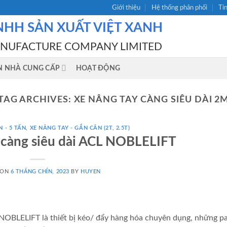
Giới thiệu
Hệ thống phân phối
Ti
NHH SẢN XUẤT VIỆT XANH
ANUFACTURE COMPANY LIMITED
N NHÀ CUNG CẤP
HOẠT ĐỘNG
TAG ARCHIVES:
XE NÂNG TAY CÀNG SIÊU DÀI 2
N - 5 TẤN
,
XE NÂNG TAY - GẮN CÂN (2T, 2.5T)
 càng siêu dài ACL NOBLELIFT
 ON
6 THÁNG CHÍN, 2023
BY
HUYEN
 NOBLELIFT là thiết bị kéo/ đẩy hàng hóa chuyên dụng, những pa