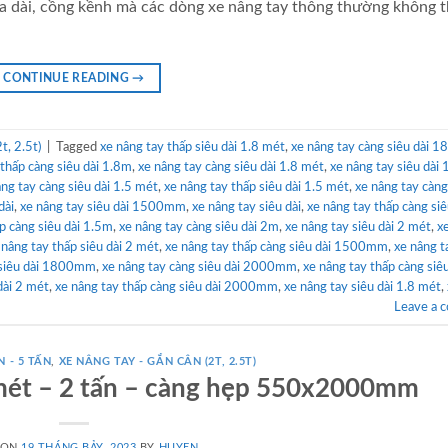
a dài, cồng kềnh mà các dòng xe nâng tay thông thường không t
CONTINUE READING
→
t, 2.5t)
|
Tagged
xe nâng tay thấp siêu dài 1.8 mét
,
xe nâng tay càng siêu dài
 thấp càng siêu dài 1.8m
,
xe nâng tay càng siêu dài 1.8 mét
,
xe nâng tay siêu dài 
âng tay càng siêu dài 1.5 mét
,
xe nâng tay thấp siêu dài 1.5 mét
,
xe nâng tay càng
dài
,
xe nâng tay siêu dài 1500mm
,
xe nâng tay siêu dài
,
xe nâng tay thấp càng siê
p càng siêu dài 1.5m
,
xe nâng tay càng siêu dài 2m
,
xe nâng tay siêu dài 2 mét
,
x
 nâng tay thấp siêu dài 2 mét
,
xe nâng tay thấp càng siêu dài 1500mm
,
xe nâng t
 siêu dài 1800mm
,
xe nâng tay càng siêu dài 2000mm
,
xe nâng tay thấp càng siê
dài 2 mét
,
xe nâng tay thấp càng siêu dài 2000mm
,
xe nâng tay siêu dài 1.8 mét
,
Leave a 
N - 5 TẤN
,
XE NÂNG TAY - GẮN CÂN (2T, 2.5T)
2 mét – 2 tấn – càng hẹp 550x2000mm
 ON
19 THÁNG BẢY, 2023
BY
HUYEN