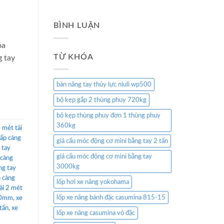
BÌNH LUẬN
óa
TỪ KHÓA
g tay
bàn nâng tay thủy lực niuli wp500
bộ kẹp gắp 2 thùng phuy 720kg
bộ kẹp thùng phuy đơn 1 thùng phuy
360kg
2 mét tải
hấp càng
giá cẩu móc động cơ mini bằng tay 2 tấn
 tay
giá cẩu móc động cơ mini bằng tay
 càng
3000kg
ng tay
n càng
lốp hơi xe nâng yokohama
ài 2 mét
lốp xe nâng bánh đặc casumina 815-15
000mm
,
xe
tấn
,
xe
lốp xe nâng casumina vỏ đặc