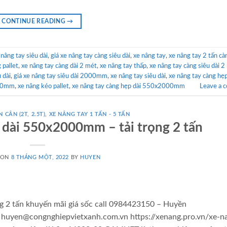
CONTINUE READING
→
 nâng tay siêu dài
,
giá xe nâng tay càng siêu dài
,
xe nâng tay
,
xe nâng tay 2 tấn cà
 pallet
,
xe nâng tay càng dài 2 mét
,
xe nâng tay thấp
,
xe nâng tay càng siêu dài 2
 dài
,
giá xe nâng tay siêu dài 2000mm
,
xe nâng tay siêu dài
,
xe nâng tay càng hẹp
000mm
,
xe nâng kéo pallet
,
xe nâng tay càng hẹp dài 550x2000mm
Leave a 
 CÂN (2T, 2.5T)
,
XE NÂNG TAY 1 TẤN - 5 TẤN
u dài 550x2000mm – tải trọng 2 tấn
 ON
8 THÁNG MỘT, 2022
BY
HUYEN
g 2 tấn khuyến mãi giá sốc call 0984423150 – Huyền
: huyen@congnghiepvietxanh.com.vn https://xenang.pro.vn/xe-n