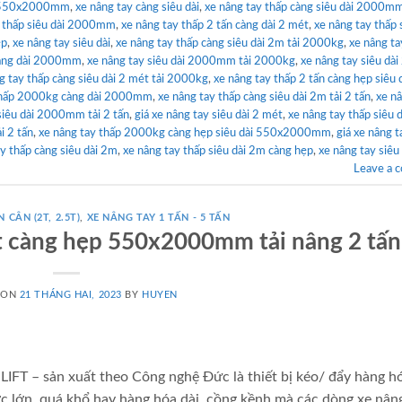
p 550x2000mm
,
xe nâng tay càng siêu dài
,
xe nâng tay thấp càng siêu dài 2000mm
y thấp siêu dài 2000mm
,
xe nâng tay thấp 2 tấn càng dài 2 mét
,
xe nâng tay thấp 
ẹp
,
xe nâng tay siêu dài
,
xe nâng tay thấp càng siêu dài 2m tải 2000kg
,
xe nâng ta
 càng dài 2000mm
,
xe nâng tay siêu dài 2000mm tải 2000kg
,
xe nâng tay siêu dài
g tay thấp càng siêu dài 2 mét tải 2000kg
,
xe nâng tay thấp 2 tấn càng hẹp siêu 
thấp 2000kg càng dài 2000mm
,
xe nâng tay thấp càng siêu dài 2m tải 2 tấn
,
xe n
siêu dài 2000mm tải 2 tấn
,
giá xe nâng tay siêu dài 2 mét
,
xe nâng tay thấp siêu d
i 2 tấn
,
xe nâng tay thấp 2000kg càng hẹp siêu dài 550x2000mm
,
giá xe nâng t
y thấp càng siêu dài 2m
,
xe nâng tay thấp siêu dài 2m càng hẹp
,
xe nâng tay siêu 
Leave a 
 CÂN (2T, 2.5T)
,
XE NÂNG TAY 1 TẤN - 5 TẤN
ét càng hẹp 550x2000mm tải nâng 2 tấn
 ON
21 THÁNG HAI, 2023
BY
HUYEN
IFT – sản xuất theo Công nghệ Đức là thiết bị kéo/ đẩy hàng h
c lớn, quá khổ hay hàng hóa dài, cồng kềnh mà các dòng xe nân