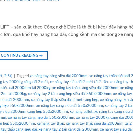
IFT – sản xuất theo Công nghệ Đức là thiết bị kéo/ đẩy hàng h
c lớn, quá khổ hay hàng hóa dài, cồng kềnh mà các dòng xe nân
CONTINUE READING
→
t, 2.5t)
|
Tagged
xe nâng tay càng siêu dài 2000mm
,
xe nâng tay thấp siêu dài 
g tay 2000kg càng dài 2 mét
,
xe nâng tay siêu dài 2 mét tải 2 tấn
,
xe nâng tay t
ng siêu dài 2000mm tải 2000kg
,
xe nâng tay thấp càng siêu dài 2000mm
,
xe nâng
ài 2m tải 2000kg
,
xe nâng tay 2 tấn càng hẹp siêu dài 550x2000mm
,
xe nâng tay
 siêu dài 2000mm
,
xe nâng tay thấp siêu dài 2 mét càng hẹp
,
xe nâng hàng
,
xe nâ
càng hẹp 550x2000mm
,
xe nâng tay càng siêu dài 550x2000mm
,
xe nâng tay 2 tấ
tay siêu 2000mm càng hẹp 550x2000mm
,
xe nâng pallet
,
xe nâng tay càng siêu d
00mm
,
xe nâng tay càng hẹp dài 550x2000mm
,
xe nâng tay 2000kg càng dài 2
càng hẹp 550x2000mm
,
xe nâng tay thấp
,
xe nâng tay thấp siêu dài 2000mm tải 2 
 tay thấp càng siêu dài
,
xe nâng tay 2 tấn càng dài 2000mm
,
xe nâng tay siêu dài