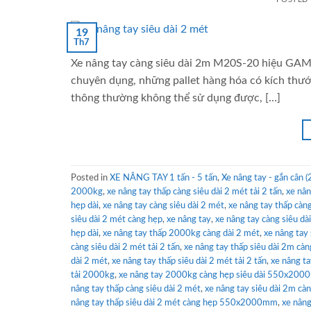
19
Th7
Xe nâng tay càng siêu dài 2m M20S-20 hiệu GAML
chuyên dụng, những pallet hàng hóa có kích thướ
thông thường không thể sử dụng được, […]
Posted in
XE NÂNG TAY 1 tấn - 5 tấn
,
Xe nâng tay - gắn cân (2
2000kg
,
xe nâng tay thấp càng siêu dài 2 mét tải 2 tấn
,
xe nân
hẹp dài
,
xe nâng tay càng siêu dài 2 mét
,
xe nâng tay thấp cà
siêu dài 2 mét càng hẹp
,
xe nâng tay
,
xe nâng tay càng siêu d
hẹp dài
,
xe nâng tay thấp 2000kg càng dài 2 mét
,
xe nâng tay
càng siêu dài 2 mét tải 2 tấn
,
xe nâng tay thấp siêu dài 2m 
dài 2 mét
,
xe nâng tay thấp siêu dài 2 mét tải 2 tấn
,
xe nâng 
tải 2000kg
,
xe nâng tay 2000kg càng hẹp siêu dài 550x20
nâng tay thấp càng siêu dài 2 mét
,
xe nâng tay siêu dài 2m 
nâng tay thấp siêu dài 2 mét càng hẹp 550x2000mm
,
xe nâng