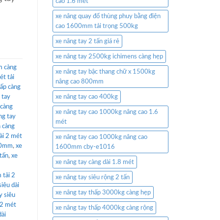
cao 1.6 mét
xe nâng quay đổ thùng phuy bằng điện
cao 1600mm tải trọng 500kg
xe nâng tay 2 tấn giá rẻ
xe nâng tay 2500kg ichimens càng hẹp
m càng
xe nâng tay bậc thang chữ x 1500kg
ét tải
nâng cao 800mm
hấp càng
 tay
xe nâng tay cao 400kg
 càng
xe nâng tay cao 1000kg nâng cao 1.6
ng tay
mét
n càng
ài 2 mét
xe nâng tay cao 1000kg nâng cao
000mm
,
xe
1600mm cby-e1016
tấn
,
xe
xe nâng tay càng dài 1.8 mét
 tải 2
xe nâng tay siêu rộng 2 tấn
siêu dài
xe nâng tay thấp 3000kg càng hẹp
y siêu
 2 mét
xe nâng tay thấp 4000kg càng rộng
dài