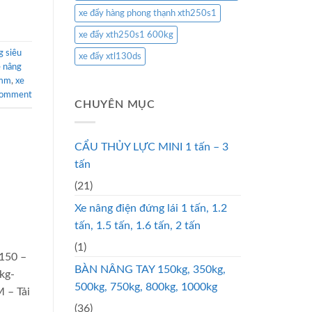
xe đẩy hàng phong thạnh xth250s1
xe đẩy xth250s1 600kg
g siêu
xe đẩy xtl130ds
e nâng
0mm
,
xe
comment
CHUYÊN MỤC
CẨU THỦY LỰC MINI 1 tấn – 3
tấn
(21)
Xe nâng điện đứng lái 1 tấn, 1.2
tấn, 1.5 tấn, 1.6 tấn, 2 tấn
(1)
3150 –
BÀN NÂNG TAY 150kg, 350kg,
kg-
500kg, 750kg, 800kg, 1000kg
 – Tải
(36)