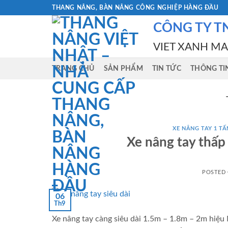
Skip
THANG NÂNG, BÀN NÂNG CÔNG NGHIỆP HÀNG ĐẦU
to
CÔNG TY T
content
VIET XANH M
TRANG CHỦ
SẢN PHẨM
TIN TỨC
THÔNG TI
XE NÂNG TAY 1 TẤ
Xe nâng tay thấp
POSTED
06
Th9
Xe nâng tay càng siêu dài 1.5m – 1.8m – 2m hiệu