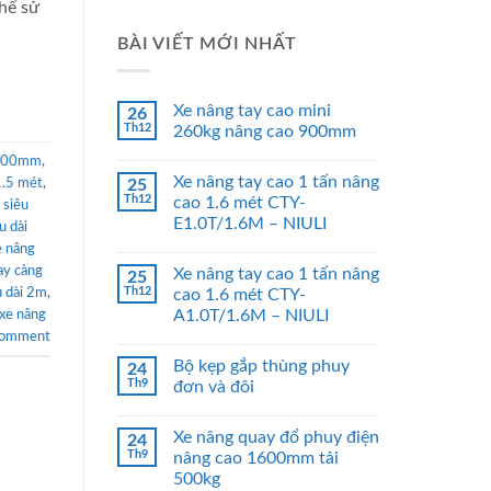
hể sử
BÀI VIẾT MỚI NHẤT
Xe nâng tay cao mini
26
Th12
260kg nâng cao 900mm
 1800mm
,
Xe nâng tay cao 1 tấn nâng
1.5 mét
,
25
Th12
cao 1.6 mét CTY-
 siêu
E1.0T/1.6M – NIULI
u dài
e nâng
ay càng
Xe nâng tay cao 1 tấn nâng
25
Th12
u dài 2m
,
cao 1.6 mét CTY-
A1.0T/1.6M – NIULI
xe nâng
comment
Bộ kẹp gắp thùng phuy
24
Th9
đơn và đôi
Xe nâng quay đổ phuy điện
24
Th9
nâng cao 1600mm tải
500kg