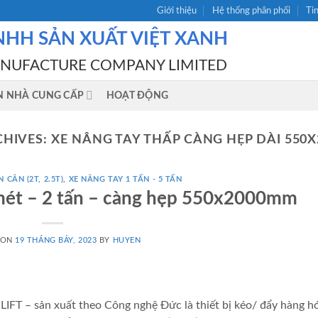
Giới thiệu
Hệ thống phân phối
Ti
NHH SẢN XUẤT VIỆT XANH
ANUFACTURE COMPANY LIMITED
N NHÀ CUNG CẤP
HOẠT ĐỘNG
CHIVES:
XE NÂNG TAY THẤP CÀNG HẸP DÀI 550
 CÂN (2T, 2.5T)
,
XE NÂNG TAY 1 TẤN - 5 TẤN
2 mét – 2 tấn – càng hẹp 550x2000mm
 ON
19 THÁNG BẢY, 2023
BY
HUYEN
IFT – sản xuất theo Công nghệ Đức là thiết bị kéo/ đẩy hàng h