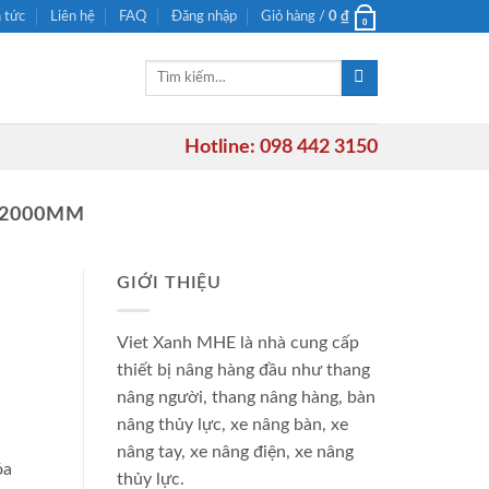
n tức
Liên hệ
FAQ
Đăng nhập
Giỏ hàng /
0
₫
0
Tìm
kiếm:
Hotline: 098 442 3150
X2000MM
GIỚI THIỆU
Viet Xanh MHE là nhà cung cấp
thiết bị nâng hàng đầu như thang
nâng người, thang nâng hàng, bàn
nâng thủy lực, xe nâng bàn, xe
nâng tay, xe nâng điện, xe nâng
óa
thủy lực.