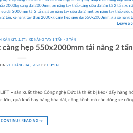
thấp 2000kg càng dài 2000mm
,
xe nâng tay thấp càng siêu dài 2m tải 2 tấn
,
xe n
siêu dài 2000mm tải 2 tấn
,
giá xe nâng tay siêu dài 2 mét
,
xe nâng tay thấp siêu d
i 2 tấn
,
xe nâng tay thấp 2000kg càng hẹp siêu dài 550x2000mm
,
giá xe nâng t
Leave a 
 CÂN (2T, 2.5T)
,
XE NÂNG TAY 1 TẤN - 5 TẤN
ét càng hẹp 550x2000mm tải nâng 2 tấn
 ON
21 THÁNG HAI, 2023
BY
HUYEN
IFT – sản xuất theo Công nghệ Đức là thiết bị kéo/ đẩy hàng h
c lớn, quá khổ hay hàng hóa dài, cồng kềnh mà các dòng xe nân
CONTINUE READING
→