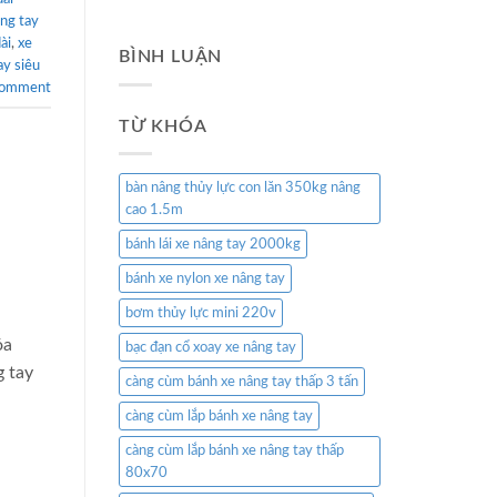
âng tay
ài
,
xe
BÌNH LUẬN
ay siêu
comment
TỪ KHÓA
bàn nâng thủy lực con lăn 350kg nâng
cao 1.5m
bánh lái xe nâng tay 2000kg
bánh xe nylon xe nâng tay
bơm thủy lực mini 220v
óa
bạc đạn cổ xoay xe nâng tay
g tay
càng cùm bánh xe nâng tay thấp 3 tấn
càng cùm lắp bánh xe nâng tay
càng cùm lắp bánh xe nâng tay thấp
80x70