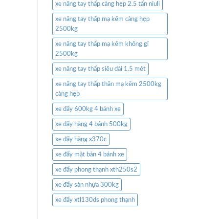
xe nâng tay thấp càng hẹp 2.5 tấn niuli
xe nâng tay thấp mạ kẽm càng hẹp
2500kg
xe nâng tay thấp mạ kẽm không gỉ
2500kg
xe nâng tay thấp siêu dài 1.5 mét
xe nâng tay thấp thân mạ kẽm 2500kg
càng hẹp
xe đẩy 600kg 4 bánh xe
xe đẩy hàng 4 bánh 500kg
xe đẩy hàng x370c
xe đẩy mặt bàn 4 bánh xe
xe đẩy phong thạnh xth250s2
xe đẩy sàn nhựa 300kg
xe đẩy xtl130ds phong thạnh