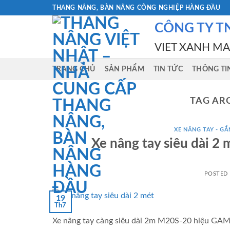
Skip
THANG NÂNG, BÀN NÂNG CÔNG NGHIỆP HÀNG ĐẦU
to
CÔNG TY T
content
VIET XANH M
TRANG CHỦ
SẢN PHẨM
TIN TỨC
THÔNG TI
TAG AR
XE NÂNG TAY - GẮN
Xe nâng tay siêu dài 
POSTED
19
Th7
Xe nâng tay càng siêu dài 2m M20S-20 hiệu GAML