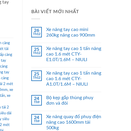
g tay
BÀI VIẾT MỚI NHẤT
Xe nâng tay cao mini
26
Th12
260kg nâng cao 900mm
m càng
Xe nâng tay cao 1 tấn nâng
ét tải
25
Th12
cao 1.6 mét CTY-
hấp càng
E1.0T/1.6M – NIULI
 tay
 càng
ng tay
Xe nâng tay cao 1 tấn nâng
25
Th12
n càng
cao 1.6 mét CTY-
A1.0T/1.6M – NIULI
ài 2 mét
000mm
,
xe
tấn
,
xe
Bộ kẹp gắp thùng phuy
24
Th9
đơn và đôi
 tải 2
siêu dài
Xe nâng quay đổ phuy điện
24
y siêu
Th9
nâng cao 1600mm tải
 2 mét
500kg
dài