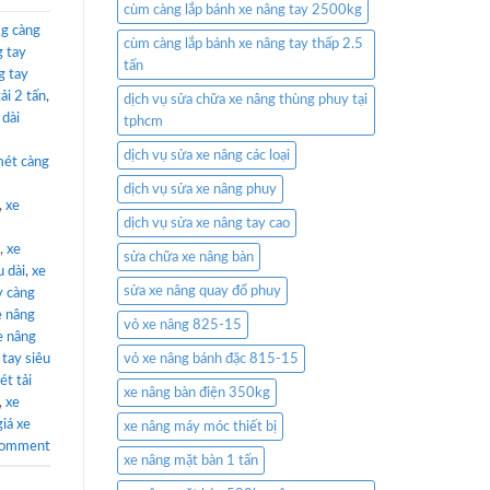
cùm càng lắp bánh xe nâng tay 2500kg
kg càng
cùm càng lắp bánh xe nâng tay thấp 2.5
g tay
tấn
g tay
ải 2 tấn
,
dịch vụ sửa chữa xe nâng thùng phuy tại
 dài
tphcm
dịch vụ sửa xe nâng các loại
mét càng
dịch vụ sửa xe nâng phuy
,
xe
dịch vụ sửa xe nâng tay cao
,
xe
sửa chữa xe nâng bàn
u dài
,
xe
sửa xe nâng quay đổ phuy
y càng
e nâng
vỏ xe nâng 825-15
e nâng
 tay siêu
vỏ xe nâng bánh đặc 815-15
ét tải
xe nâng bàn điện 350kg
,
xe
giá xe
xe nâng máy móc thiết bị
comment
xe nâng mặt bàn 1 tấn