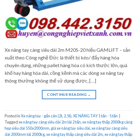
Xe nâng tay càng siêu dài 2m M20S-20 hiệu GAMLIFT – sản
xuất theo Công nghệ Đức là thiết bị kéo/ đẩy hàng hóa
chuyên dụng, những pallet hàng hóa có kích thước lớn, quá
khổ hay hàng hóa dài, cồng kềnh mà các dòng xe nâng tay
thông thường không thể sử dụng được, […]
CONTINUE READING
→
Posted in
Xe nâng tay - gắn cân (2t, 2.5t)
,
XE NÂNG TAY 1 tấn - 5 tấn
|
Tagged
xe nâng tay càng siêu dài 2m tải 2 tấn
,
xe nâng tay thấp 2000kg càng
hẹp siêu dài 550x2000mm
,
giá xe nâng tay siêu dài
,
xe nâng tay càng siêu
dài 2000mm tải 2000kg
,
xe nâng tay thấp càng siêu dài 2m
,
xe nâng tay thấp