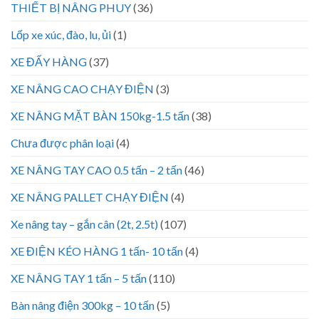
THIẾT BỊ NÂNG PHUY
(36)
Lốp xe xúc, đào, lu, ủi
(1)
XE ĐẨY HÀNG
(37)
XE NÂNG CAO CHẠY ĐIỆN
(3)
XE NÂNG MẶT BÀN 150kg-1.5 tấn
(38)
Chưa được phân loại
(4)
XE NÂNG TAY CAO 0.5 tấn – 2 tấn
(46)
XE NÂNG PALLET CHẠY ĐIỆN
(4)
Xe nâng tay – gắn cân (2t, 2.5t)
(107)
XE ĐIỆN KÉO HÀNG 1 tấn- 10 tấn
(4)
XE NÂNG TAY 1 tấn – 5 tấn
(110)
Bàn nâng điện 300kg – 10 tấn
(5)