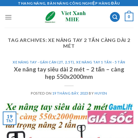
Skip
THANG NÂNG, BÀN NÂNG CÔNG NGHIỆP HÀNG ĐẦU
to
0
content
TAG ARCHIVES:
XE NÂNG TAY 2 TẤN CÀNG DÀI 2
MÉT
XE NÂNG TAY - GẮN CÂN (2T, 2.5T)
,
XE NÂNG TAY 1 TẤN - 5 TẤN
Xe nâng tay siêu dài 2 mét – 2 tấn – càng
hẹp 550x2000mm
POSTED ON
19 THÁNG BẢY, 2023
BY
HUYEN
19
Th7