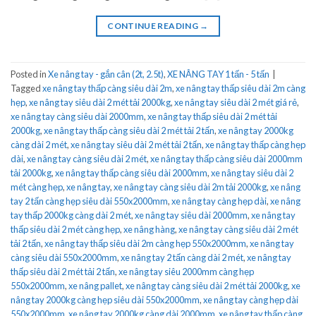
CONTINUE READING
→
Posted in
Xe nâng tay - gắn cân (2t, 2.5t)
,
XE NÂNG TAY 1 tấn - 5 tấn
|
Tagged
xe nâng tay thấp càng siêu dài 2m
,
xe nâng tay thấp siêu dài 2m càng
hẹp
,
xe nâng tay siêu dài 2 mét tải 2000kg
,
xe nâng tay siêu dài 2 mét giá rẻ
,
xe nâng tay càng siêu dài 2000mm
,
xe nâng tay thấp siêu dài 2 mét tải
2000kg
,
xe nâng tay thấp càng siêu dài 2 mét tải 2 tấn
,
xe nâng tay 2000kg
càng dài 2 mét
,
xe nâng tay siêu dài 2 mét tải 2 tấn
,
xe nâng tay thấp càng hẹp
dài
,
xe nâng tay càng siêu dài 2 mét
,
xe nâng tay thấp càng siêu dài 2000mm
tải 2000kg
,
xe nâng tay thấp càng siêu dài 2000mm
,
xe nâng tay siêu dài 2
mét càng hẹp
,
xe nâng tay
,
xe nâng tay càng siêu dài 2m tải 2000kg
,
xe nâng
tay 2 tấn càng hẹp siêu dài 550x2000mm
,
xe nâng tay càng hẹp dài
,
xe nâng
tay thấp 2000kg càng dài 2 mét
,
xe nâng tay siêu dài 2000mm
,
xe nâng tay
thấp siêu dài 2 mét càng hẹp
,
xe nâng hàng
,
xe nâng tay càng siêu dài 2 mét
tải 2 tấn
,
xe nâng tay thấp siêu dài 2m càng hẹp 550x2000mm
,
xe nâng tay
càng siêu dài 550x2000mm
,
xe nâng tay 2 tấn càng dài 2 mét
,
xe nâng tay
thấp siêu dài 2 mét tải 2 tấn
,
xe nâng tay siêu 2000mm càng hẹp
550x2000mm
,
xe nâng pallet
,
xe nâng tay càng siêu dài 2 mét tải 2000kg
,
xe
nâng tay 2000kg càng hẹp siêu dài 550x2000mm
,
xe nâng tay càng hẹp dài
550x2000mm
,
xe nâng tay 2000kg càng dài 2000mm
,
xe nâng tay thấp càng