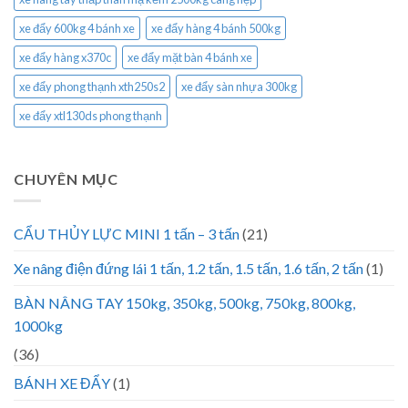
xe đẩy 600kg 4 bánh xe
xe đẩy hàng 4 bánh 500kg
xe đẩy hàng x370c
xe đẩy mặt bàn 4 bánh xe
xe đẩy phong thạnh xth250s2
xe đẩy sàn nhựa 300kg
xe đẩy xtl130ds phong thạnh
CHUYÊN MỤC
CẨU THỦY LỰC MINI 1 tấn – 3 tấn
(21)
Xe nâng điện đứng lái 1 tấn, 1.2 tấn, 1.5 tấn, 1.6 tấn, 2 tấn
(1)
BÀN NÂNG TAY 150kg, 350kg, 500kg, 750kg, 800kg,
1000kg
(36)
BÁNH XE ĐẨY
(1)