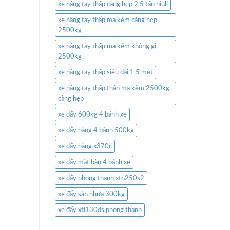
xe nâng tay thấp càng hẹp 2.5 tấn niuli
xe nâng tay thấp mạ kẽm càng hẹp
2500kg
xe nâng tay thấp mạ kẽm không gỉ
2500kg
xe nâng tay thấp siêu dài 1.5 mét
xe nâng tay thấp thân mạ kẽm 2500kg
càng hẹp
xe đẩy 600kg 4 bánh xe
xe đẩy hàng 4 bánh 500kg
xe đẩy hàng x370c
xe đẩy mặt bàn 4 bánh xe
xe đẩy phong thạnh xth250s2
xe đẩy sàn nhựa 300kg
xe đẩy xtl130ds phong thạnh