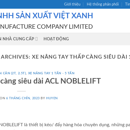
Giới thiệu
Hệ thống phân phối
Ti
NHH SẢN XUẤT VIỆT XANH
ANUFACTURE COMPANY LIMITED
N NHÀ CUNG CẤP
HOẠT ĐỘNG
 ARCHIVES:
XE NÂNG TAY THẤP CÀNG SIÊU DÀI 
 CÂN (2T, 2.5T)
,
XE NÂNG TAY 1 TẤN - 5 TẤN
 càng siêu dài ACL NOBLELIFT
 ON
6 THÁNG CHÍN, 2023
BY
HUYEN
 NOBLELIFT là thiết bị kéo/ đẩy hàng hóa chuyên dụng, những pa