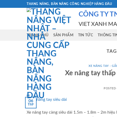
Skip
THANG NÂNG, BÀN NÂNG CÔNG NGHIỆP HÀNG ĐẦU
to
CÔNG TY T
content
VIET XANH M
TRANG CHỦ
SẢN PHẨM
TIN TỨC
THÔNG TI
TAG
XE NÂNG TAY - GẮN
Xe nâng tay thấp
POSTED
06
Th9
Xe nâng tay càng siêu dài 1.5m – 1.8m – 2m hiệu