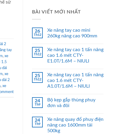
hể sử
BÀI VIẾT MỚI NHẤT
Xe nâng tay cao mini
26
Th12
260kg nâng cao 900mm
ài 2
Xe nâng tay cao 1 tấn nâng
âng tay
25
Th12
cao 1.6 mét CTY-
8m
,
xe
E1.0T/1.6M – NIULI
i 1.5
u dài
5m
,
xe
Xe nâng tay cao 1 tấn nâng
25
Th12
u dài 2
cao 1.6 mét CTY-
A1.0T/1.6M – NIULI
m
,
xe
comment
Bộ kẹp gắp thùng phuy
24
Th9
đơn và đôi
Xe nâng quay đổ phuy điện
24
Th9
nâng cao 1600mm tải
500kg