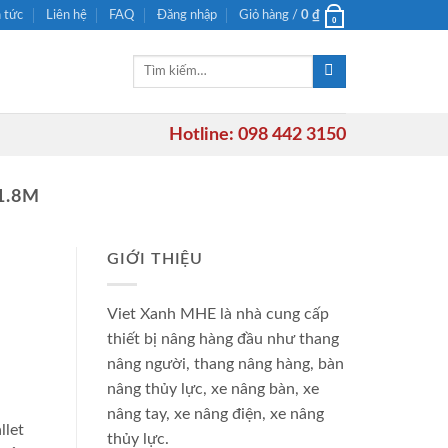
n tức
Liên hệ
FAQ
Đăng nhập
Giỏ hàng /
0
₫
0
Tìm
kiếm:
Hotline: 098 442 3150
1.8M
GIỚI THIỆU
Viet Xanh MHE là nhà cung cấp
thiết bị nâng hàng đầu như thang
nâng người, thang nâng hàng, bàn
nâng thủy lực, xe nâng bàn, xe
nâng tay, xe nâng điện, xe nâng
llet
thủy lực.