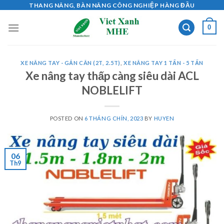
Skip
THANG NÂNG, BÀN NÂNG CÔNG NGHIỆP HÀNG ĐẦU
to
0
content
XE NÂNG TAY - GẮN CÂN (2T, 2.5T)
,
XE NÂNG TAY 1 TẤN - 5 TẤN
Xe nâng tay thấp càng siêu dài ACL
NOBLELIFT
POSTED ON
6 THÁNG CHÍN, 2023
BY
HUYEN
06
Th9