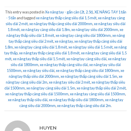
This entry was posted in
Xe nâng tay - gắn cân (2t, 2.5t)
,
XE NÂNG TAY 1 tấn
- 5 tấn
and tagged
xe nâng tay thấp càng siêu dài 1.5 mét
,
xe nâng tay càng
siêu dài 2 mét
,
xe nâng tay thấp càng siêu dài 2000mm
,
xe nâng tay siêu dài
1.8 mét
,
xe nâng tay càng siêu dài 1.8m
,
xe nâng tay siêu dài 2000mm
,
xe
nâng tay thấp siêu dài 1.8 mét
,
xe nâng tay càng siêu dài 1800mm
,
xe nâng
tay thấp càng siêu dài 2 mét
,
xe nâng tay
,
xe nâng tay thấp càng siêu dài
1.8m
,
xe nâng tay càng siêu dài 1.8 mét
,
xe nâng tay siêu dài 1.5 mét
,
xe nâng
tay thấp
,
xe nâng tay thấp càng siêu dài 1.8 mét
,
xe nâng tay càng siêu dài 1.5
mét
,
xe nâng tay thấp siêu dài 1.5 mét
,
xe nâng tay càng siêu dài
,
xe nâng tay
siêu dài 1800mm
,
xe nâng tay thấp càng siêu dài
,
xe nâng tay siêu dài
1500mm
,
xe nâng tay siêu dài
,
xe nâng tay thấp càng siêu dài 1800mm
,
xe
nâng tay thấp siêu dài 2000mm
,
xe nâng tay thấp càng siêu dài 1.5m
,
xe
nâng tay càng siêu dài 2m
,
xe nâng tay siêu dài 2 mét
,
xe nâng tay thấp siêu
dài 1500mm
,
xe nâng tay càng siêu dài 1.5m
,
xe nâng tay thấp siêu dài 2 mét
,
xe nâng tay thấp càng siêu dài 1500mm
,
xe nâng tay càng siêu dài 1500mm
,
xe nâng tay thấp siêu dài
,
xe nâng tay thấp siêu dài 1800mm
,
xe nâng tay
càng siêu dài 2000mm
,
xe nâng tay thấp càng siêu dài 2m
.
HUYEN