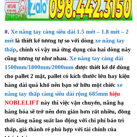
#.
Xe nâng tay càng siêu dài 1.5 mét – 1.8 mét – 2
mét
là thiết kế tương tự so với dòng
xe nâng tay
thấp
, chính vì vậy mà ứng dụng của hai dòng này
cũng tương tự như nhau.
Xe nâng tay càng dài
1500mm/1800mm/2000mm
được thiết kế để dùng
cho pallet 2 mặt, pallet có kích thước lớn hay kiện
hàng dài quá khổ nên
bạn sở hữu một chiếc
xe
nâng tay thấp càng siêu dài rộng 685mm
hiệu
NOBLELIFT
này thì việc vận chuyển, nâng hạ
hàng hóa sẽ trở nên đơn giản hơn rất nhiều, đồng
thời tăng năng suất lao động với chi phí bảo trì
thấp,
giá thành rẻ phù hợp với tài chính của