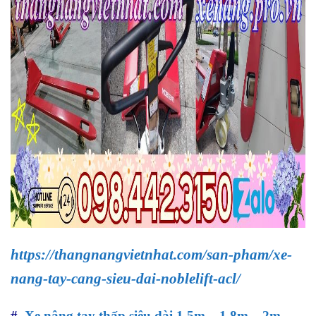
https://thangnangvietnhat.com/san-pham/xe-
nang-tay-cang-sieu-dai-noblelift-acl/
#.
Xe nâng tay thấp siêu dài 1.5m – 1.8m – 2m