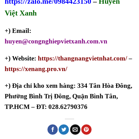
https://zalo.me/0984423150
–
Huyền
Việt Xanh
+) Email:
huyen@congnghiepvietxanh.com.vn
+) Website:
https://thangnangvietnhat.com/
–
https://xenang.pro.vn/
+)
Địa chỉ kho xem hàng: 334 Tân Hòa Đông,
Phường Bình Trị Đông, Quận Bình Tân,
TP.HCM – ĐT: 028.62790376