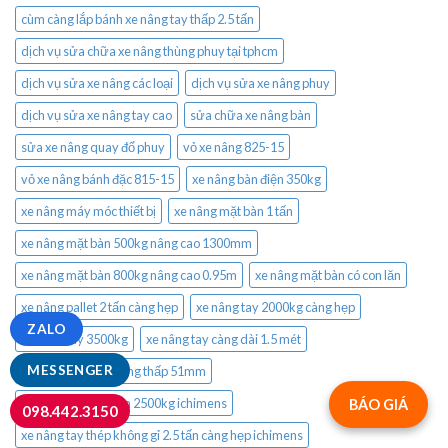
cùm càng lắp bánh xe nâng tay thấp 2.5 tấn
dịch vụ sửa chữa xe nâng thùng phuy tại tphcm
dịch vụ sửa xe nâng các loại
dịch vụ sửa xe nâng phuy
dịch vụ sửa xe nâng tay cao
sửa chữa xe nâng bàn
sửa xe nâng quay đổ phuy
vỏ xe nâng 825-15
vỏ xe nâng bánh đặc 815-15
xe nâng bàn điện 350kg
xe nâng máy móc thiết bị
xe nâng mặt bàn 1 tấn
xe nâng mặt bàn 500kg nâng cao 1300mm
xe nâng mặt bàn 800kg nâng cao 0.95m
xe nâng mặt bàn có con lăn
xe nâng pallet 2 tấn càng hẹp
xe nâng tay 2000kg càng hẹp
ZALO
xe nâng tay 3500kg
xe nâng tay càng dài 1.5 mét
MESSENGER
xe nâng tay càng rộng thấp 51mm
xe nâng tay mạ kẽm 2500kg ichimens
BÁO GIÁ
098.442.3150
xe nâng tay thép không gỉ 2.5 tấn càng hẹp ichimens