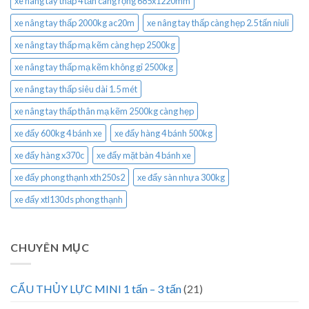
xe nâng tay thấp 4 tấn càng rộng 685x1220mm
xe nâng tay thấp 2000kg ac20m
xe nâng tay thấp càng hẹp 2.5 tấn niuli
xe nâng tay thấp mạ kẽm càng hẹp 2500kg
xe nâng tay thấp mạ kẽm không gỉ 2500kg
xe nâng tay thấp siêu dài 1.5 mét
xe nâng tay thấp thân mạ kẽm 2500kg càng hẹp
xe đẩy 600kg 4 bánh xe
xe đẩy hàng 4 bánh 500kg
xe đẩy hàng x370c
xe đẩy mặt bàn 4 bánh xe
xe đẩy phong thạnh xth250s2
xe đẩy sàn nhựa 300kg
xe đẩy xtl130ds phong thạnh
CHUYÊN MỤC
CẨU THỦY LỰC MINI 1 tấn – 3 tấn
(21)