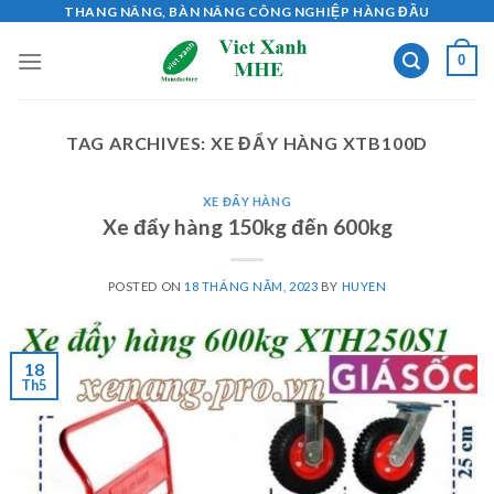
Skip
THANG NÂNG, BÀN NÂNG CÔNG NGHIỆP HÀNG ĐẦU
to
0
content
TAG ARCHIVES:
XE ĐẨY HÀNG XTB100D
XE ĐẨY HÀNG
Xe đẩy hàng 150kg đến 600kg
POSTED ON
18 THÁNG NĂM, 2023
BY
HUYEN
18
Th5