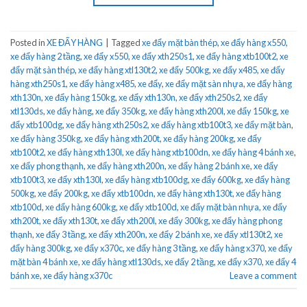
Posted in
XE ĐẨY HÀNG
|
Tagged
xe đẩy mặt bàn thép
,
xe đẩy hàng x550
,
xe đẩy hàng 2 tầng
,
xe đẩy x550
,
xe đẩy xth250s1
,
xe đẩy hàng xtb100t2
,
xe
đẩy mặt sàn thép
,
xe đẩy hàng xtl130t2
,
xe đẩy 500kg
,
xe đẩy x485
,
xe đẩy
hàng xth250s1
,
xe đẩy hàng x485
,
xe đẩy
,
xe đẩy mặt sàn nhựa
,
xe đẩy hàng
xth130n
,
xe đẩy hàng 150kg
,
xe đẩy xth130n
,
xe đẩy xth250s2
,
xe đẩy
xtl130ds
,
xe đẩy hàng
,
xe đẩy 350kg
,
xe đẩy hàng xth200l
,
xe đẩy 150kg
,
xe
đẩy xtb100dg
,
xe đẩy hàng xth250s2
,
xe đẩy hàng xtb100t3
,
xe đẩy mặt bàn
,
xe đẩy hàng 350kg
,
xe đẩy hàng xth200t
,
xe đẩy hàng 200kg
,
xe đẩy
xtb100t2
,
xe đẩy hàng xth130l
,
xe đẩy hàng xtb100dn
,
xe đẩy hàng 4 bánh xe
,
xe đẩy phong thạnh
,
xe đẩy hàng xth200n
,
xe đẩy hàng 2 bánh xe
,
xe đẩy
xtb100t3
,
xe đẩy xth130l
,
xe đẩy hàng xtb100dg
,
xe đẩy 600kg
,
xe đẩy hàng
500kg
,
xe đẩy 200kg
,
xe đẩy xtb100dn
,
xe đẩy hàng xth130t
,
xe đẩy hàng
xtb100d
,
xe đẩy hàng 600kg
,
xe đẩy xtb100d
,
xe đẩy mặt bàn nhựa
,
xe đẩy
xth200t
,
xe đẩy xth130t
,
xe đẩy xth200l
,
xe đẩy 300kg
,
xe đẩy hàng phong
thạnh
,
xe đẩy 3 tầng
,
xe đẩy xth200n
,
xe đẩy 2 bánh xe
,
xe đẩy xtl130t2
,
xe
đẩy hàng 300kg
,
xe đẩy x370c
,
xe đẩy hàng 3 tầng
,
xe đẩy hàng x370
,
xe đẩy
mặt bàn 4 bánh xe
,
xe đẩy hàng xtl130ds
,
xe đẩy 2 tầng
,
xe đẩy x370
,
xe đẩy 4
bánh xe
,
xe đẩy hàng x370c
Leave a comment