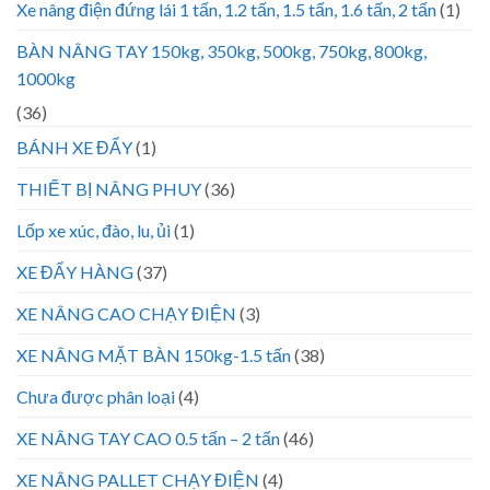
Xe nâng điện đứng lái 1 tấn, 1.2 tấn, 1.5 tấn, 1.6 tấn, 2 tấn
(1)
BÀN NÂNG TAY 150kg, 350kg, 500kg, 750kg, 800kg,
1000kg
(36)
BÁNH XE ĐẨY
(1)
THIẾT BỊ NÂNG PHUY
(36)
Lốp xe xúc, đào, lu, ủi
(1)
XE ĐẨY HÀNG
(37)
XE NÂNG CAO CHẠY ĐIỆN
(3)
XE NÂNG MẶT BÀN 150kg-1.5 tấn
(38)
Chưa được phân loại
(4)
XE NÂNG TAY CAO 0.5 tấn – 2 tấn
(46)
XE NÂNG PALLET CHẠY ĐIỆN
(4)