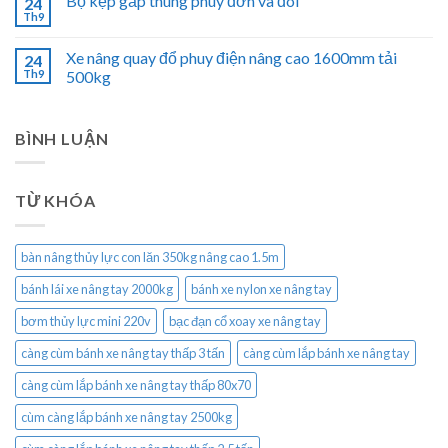
Bộ kẹp gắp thùng phuy đơn và đôi
24
Th9
Xe nâng quay đổ phuy điện nâng cao 1600mm tải
24
Th9
500kg
BÌNH LUẬN
TỪ KHÓA
bàn nâng thủy lực con lăn 350kg nâng cao 1.5m
bánh lái xe nâng tay 2000kg
bánh xe nylon xe nâng tay
bơm thủy lực mini 220v
bạc đạn cổ xoay xe nâng tay
càng cùm bánh xe nâng tay thấp 3 tấn
càng cùm lắp bánh xe nâng tay
càng cùm lắp bánh xe nâng tay thấp 80x70
cùm càng lắp bánh xe nâng tay 2500kg