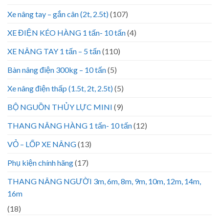
Xe nâng tay – gắn cân (2t, 2.5t)
(107)
XE ĐIỆN KÉO HÀNG 1 tấn- 10 tấn
(4)
XE NÂNG TAY 1 tấn – 5 tấn
(110)
Bàn nâng điện 300kg – 10 tấn
(5)
Xe nâng điện thấp (1.5t, 2t, 2.5t)
(5)
BỘ NGUỒN THỦY LỰC MINI
(9)
THANG NÂNG HÀNG 1 tấn- 10 tấn
(12)
VỎ – LỐP XE NÂNG
(13)
Phụ kiện chính hãng
(17)
THANG NÂNG NGƯỜI 3m, 6m, 8m, 9m, 10m, 12m, 14m,
16m
(18)