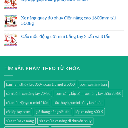
Xe nâng quay đổ phuy điện nâng cao 1600mm tải
500kg
Cẩu mốc động cơ mini bằng tay 2 tấn và 3 tấn
TÌM SẢN PHẨM THEO TỪ KHÓA
bàn nâng thủy lực 350kg cao 1.5 mét wp350
bơm xe nâng bàn
cùm bánh xe nâng tay 70x80
cùm càng lắp bánh xe nâng tay thấp 70x80
cẩu móc động cơ mini 1 tấn
cẩu thủy lực mini bằng tay 1 tấn
cốt lắp tay bơm
giá thang nâng siêu thị
lốp xe nâng 600-9
sửa chữa xe nâng
sửa chữa xe nâng di chuyển phuy