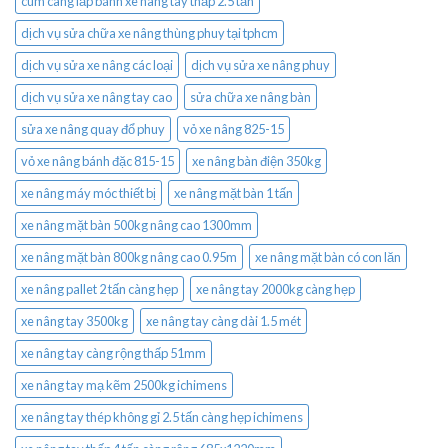
cùm càng lắp bánh xe nâng tay thấp 2.5 tấn
dịch vụ sửa chữa xe nâng thùng phuy tại tphcm
dịch vụ sửa xe nâng các loại
dịch vụ sửa xe nâng phuy
dịch vụ sửa xe nâng tay cao
sửa chữa xe nâng bàn
sửa xe nâng quay đổ phuy
vỏ xe nâng 825-15
vỏ xe nâng bánh đặc 815-15
xe nâng bàn điện 350kg
xe nâng máy móc thiết bị
xe nâng mặt bàn 1 tấn
xe nâng mặt bàn 500kg nâng cao 1300mm
xe nâng mặt bàn 800kg nâng cao 0.95m
xe nâng mặt bàn có con lăn
xe nâng pallet 2 tấn càng hẹp
xe nâng tay 2000kg càng hẹp
xe nâng tay 3500kg
xe nâng tay càng dài 1.5 mét
xe nâng tay càng rộng thấp 51mm
xe nâng tay mạ kẽm 2500kg ichimens
xe nâng tay thép không gỉ 2.5 tấn càng hẹp ichimens