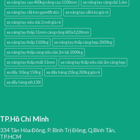
xe nâng tay cao 400kg nâng cao 1100mm
xe nâng tay càng dài 1.6m
xe nâng tay cắt kéo gamlift đức
xe nâng tay cắt kéo giá rẻ
xe nâng tay siêu dài 2 mét giá rẻ
xe nâng tay thấp 51mm càng rộng 685x1220mm
xe nâng tay thấp 1500kg
xe nâng tay thấp càng hẹp 2000kg
xe nâng tay thấp càng siêu dài 2m tải 2000kg
xe nâng tay thấp nhất 51mm
xe nâng tay thấp siêu dài 2m càng hẹp
xe đẩy 3 tầng 150kg
xe đẩy hàng 2 tầng 200kg giá rẻ
xe đẩy hàng xth130l
TP.Hồ Chí Minh
334 Tân Hòa Đông, P. Bình Trị Đông, Q.Bình Tân,
TP.HCM