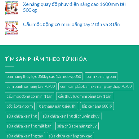
Xe nâng quay đổ phuy điện nâng cao 1600mm tải
500kg
Cẩu mốc động cơ mini bằng tay 2 tấn và 3 tấn
TÌM SẢN PHẨM THEO TỪ KHÓA
bàn nâng thủy lực 350kg cao 1.5 mét wp350
bơm xe nâng bàn
cùm bánh xe nâng tay 70x80
cùm càng lắp bánh xe nâng tay thấp 70x80
cẩu móc động cơ mini 1 tấn
cẩu thủy lực mini bằng tay 1 tấn
cốt lắp tay bơm
giá thang nâng siêu thị
lốp xe nâng 600-9
sửa chữa xe nâng
sửa chữa xe nâng di chuyển phuy
sửa chữa xe nâng mặt bàn
sửa chữa xe nâng phuy
sửa chữa xe nâng tay
sửa chữa xe nâng tay cao