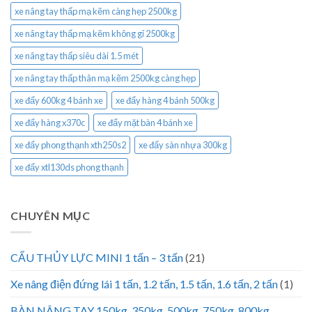
xe nâng tay thấp mạ kẽm càng hẹp 2500kg
xe nâng tay thấp mạ kẽm không gỉ 2500kg
xe nâng tay thấp siêu dài 1.5 mét
xe nâng tay thấp thân mạ kẽm 2500kg càng hẹp
xe đẩy 600kg 4 bánh xe
xe đẩy hàng 4 bánh 500kg
xe đẩy hàng x370c
xe đẩy mặt bàn 4 bánh xe
xe đẩy phong thạnh xth250s2
xe đẩy sàn nhựa 300kg
xe đẩy xtl130ds phong thạnh
CHUYÊN MỤC
CẨU THỦY LỰC MINI 1 tấn – 3 tấn
(21)
Xe nâng điện đứng lái 1 tấn, 1.2 tấn, 1.5 tấn, 1.6 tấn, 2 tấn
(1)
BÀN NÂNG TAY 150kg, 350kg, 500kg, 750kg, 800kg,