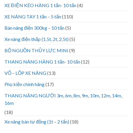
XE ĐIỆN KÉO HÀNG 1 tấn- 10 tấn
(4)
XE NÂNG TAY 1 tấn – 5 tấn
(110)
Bàn nâng điện 300kg – 10 tấn
(5)
Xe nâng điện thấp (1.5t, 2t, 2.5t)
(5)
BỘ NGUỒN THỦY LỰC MINI
(9)
THANG NÂNG HÀNG 1 tấn- 10 tấn
(12)
VỎ – LỐP XE NÂNG
(13)
Phụ kiện chính hãng
(17)
THANG NÂNG NGƯỜI 3m, 6m, 8m, 9m, 10m, 12m, 14m,
16m
(18)
Xe nâng bán tự động (1t – 2 tấn)
(18)