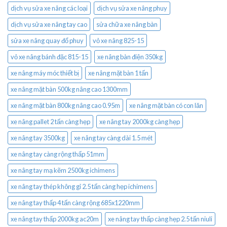
dịch vụ sửa xe nâng các loại
dịch vụ sửa xe nâng phuy
dịch vụ sửa xe nâng tay cao
sửa chữa xe nâng bàn
sửa xe nâng quay đổ phuy
vỏ xe nâng 825-15
vỏ xe nâng bánh đặc 815-15
xe nâng bàn điện 350kg
xe nâng máy móc thiết bị
xe nâng mặt bàn 1 tấn
xe nâng mặt bàn 500kg nâng cao 1300mm
xe nâng mặt bàn 800kg nâng cao 0.95m
xe nâng mặt bàn có con lăn
xe nâng pallet 2 tấn càng hẹp
xe nâng tay 2000kg càng hẹp
xe nâng tay 3500kg
xe nâng tay càng dài 1.5 mét
xe nâng tay càng rộng thấp 51mm
xe nâng tay mạ kẽm 2500kg ichimens
xe nâng tay thép không gỉ 2.5 tấn càng hẹp ichimens
xe nâng tay thấp 4 tấn càng rộng 685x1220mm
xe nâng tay thấp 2000kg ac20m
xe nâng tay thấp càng hẹp 2.5 tấn niuli