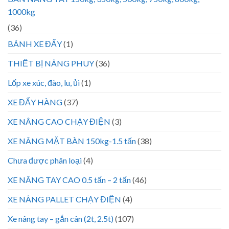
1000kg
(36)
BÁNH XE ĐẨY
(1)
THIẾT BỊ NÂNG PHUY
(36)
Lốp xe xúc, đào, lu, ủi
(1)
XE ĐẨY HÀNG
(37)
XE NÂNG CAO CHẠY ĐIỆN
(3)
XE NÂNG MẶT BÀN 150kg-1.5 tấn
(38)
Chưa được phân loại
(4)
XE NÂNG TAY CAO 0.5 tấn – 2 tấn
(46)
XE NÂNG PALLET CHẠY ĐIỆN
(4)
Xe nâng tay – gắn cân (2t, 2.5t)
(107)