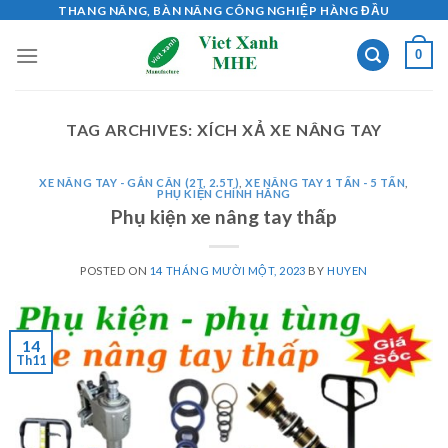
Skip
THANG NÂNG, BÀN NÂNG CÔNG NGHIỆP HÀNG ĐẦU
to
0
content
TAG ARCHIVES:
XÍCH XẢ XE NÂNG TAY
XE NÂNG TAY - GẮN CÂN (2T, 2.5T)
,
XE NÂNG TAY 1 TẤN - 5 TẤN
,
PHỤ KIỆN CHÍNH HÃNG
Phụ kiện xe nâng tay thấp
POSTED ON
14 THÁNG MƯỜI MỘT, 2023
BY
HUYEN
14
Th11