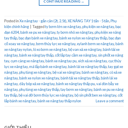
CONTINUE READING
→
Posted in
Xe nâng tay - gắn cân (2t, 2.5t)
,
XE NÂNG TAY 1 tấn - 5 tấn
,
Phụ
kiện chính hãng
|
Tagged
ty bơm lớn xe nâng tay
,
phụ kiện xe nâng tay
,
bạc
đạn 6204
,
bánh xe pu xe nâng tay
,
ty bơm nhỏ xe nâng tay
,
phụ kiện xe nâng
tay thấp
,
bạc đạn bánh xe nâng tay
,
bánh xe nylon xe nâng tay thấp
,
bạc đạn
cổ xoay xe nâng tay
,
bơm thủy lực xe nâng tay
,
xylanh bơm xe nâng tay
,
bánh
xe nâng tay nylon
,
lò xo bơm xe nâng tay
,
bộ van xả xe nâng tay
,
bánh tải xe
nâng tay
,
bánh xe nâng tay thấp
,
cốt lắp tay cầm xe nâng tay
,
sin phốt xe nâng
tay
,
cụm càng xe nâng tay
,
bánh xe nâng tay pu
,
xích xả xe nâng tay
,
cục thủy
lực xe nâng tay
,
má lắp bánh xe nâng tay
,
bánh lái xe nâng tay thấp
,
tay gạt xe
nâng tay
,
phụ tùng xe nâng tay
,
bệ vai xe nâng tay
,
bánh xe nâng tay
,
cò xả xe
nâng tay
,
bánh xe nylon xe nâng tay
,
bánh tải xe nâng tay thấp
,
bánh lái xe
nâng tay
,
dây bóp xả xe nâng tay
,
bánh xe nâng tay thấp pu
,
vai đòn bẫy xe
nâng tay
,
phụ tùng xe nâng tay thấp
,
tay bơm xe nâng tay
,
bánh xe pu xe nâng
tay thấp
,
bệ vai đỡ bơm thủy lực xe nâng tay
,
bộ sin phốt ben xe nâng tay
,
cốt
lắp bánh xe nâng tay
,
bánh xe nâng tay thấp nylon
Leave a comment
GIỚI THIỆU