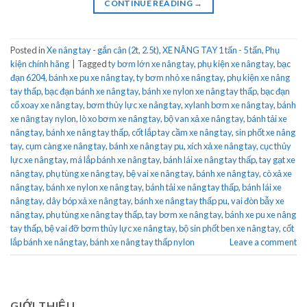
CONTINUE READING
→
Posted in
Xe nâng tay - gắn cân (2t, 2.5t)
,
XE NÂNG TAY 1 tấn - 5 tấn
,
Phụ
kiện chính hãng
|
Tagged
ty bơm lớn xe nâng tay
,
phụ kiện xe nâng tay
,
bạc
đạn 6204
,
bánh xe pu xe nâng tay
,
ty bơm nhỏ xe nâng tay
,
phụ kiện xe nâng
tay thấp
,
bạc đạn bánh xe nâng tay
,
bánh xe nylon xe nâng tay thấp
,
bạc đạn
cổ xoay xe nâng tay
,
bơm thủy lực xe nâng tay
,
xylanh bơm xe nâng tay
,
bánh
xe nâng tay nylon
,
lò xo bơm xe nâng tay
,
bộ van xả xe nâng tay
,
bánh tải xe
nâng tay
,
bánh xe nâng tay thấp
,
cốt lắp tay cầm xe nâng tay
,
sin phốt xe nâng
tay
,
cụm càng xe nâng tay
,
bánh xe nâng tay pu
,
xích xả xe nâng tay
,
cục thủy
lực xe nâng tay
,
má lắp bánh xe nâng tay
,
bánh lái xe nâng tay thấp
,
tay gạt xe
nâng tay
,
phụ tùng xe nâng tay
,
bệ vai xe nâng tay
,
bánh xe nâng tay
,
cò xả xe
nâng tay
,
bánh xe nylon xe nâng tay
,
bánh tải xe nâng tay thấp
,
bánh lái xe
nâng tay
,
dây bóp xả xe nâng tay
,
bánh xe nâng tay thấp pu
,
vai đòn bẫy xe
nâng tay
,
phụ tùng xe nâng tay thấp
,
tay bơm xe nâng tay
,
bánh xe pu xe nâng
tay thấp
,
bệ vai đỡ bơm thủy lực xe nâng tay
,
bộ sin phốt ben xe nâng tay
,
cốt
lắp bánh xe nâng tay
,
bánh xe nâng tay thấp nylon
Leave a comment
GIỚI THIỆU