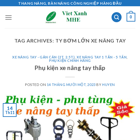
Skip
THANG NÂNG, BÀN NÂNG CÔNG NGHIỆP HÀNG ĐẦU
to
0
content
TAG ARCHIVES:
TY BƠM LỚN XE NÂNG TAY
XE NÂNG TAY - GẮN CÂN (2T, 2.5T)
,
XE NÂNG TAY 1 TẤN - 5 TẤN
,
PHỤ KIỆN CHÍNH HÃNG
Phụ kiện xe nâng tay thấp
POSTED ON
14 THÁNG MƯỜI MỘT, 2023
BY
HUYEN
14
Th11