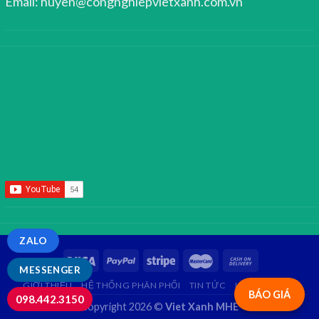
Email: huyen@congnghiepvietxanh.com.vn
ZALO
MESSENGER
GIỚI THIỆU
HỆ THỐNG PHÂN PHỐI
TIN TỨC
LIÊN HỆ
FAQ
BÁO GIÁ
098.442.3150
Copyright 2026 ©
Viet Xanh MHE