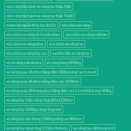
cùm càng lắp bánh xe nâng tay thấp 3 tấn
cùm càng lắp bánh xe nâng tay thấp 70x80
motor bộ nguồn thủy lực dc12v
sửa chữa xe nâng
sửa chữa xe nâng di chuyển phuy
sửa chữa xe nâng mặt bàn
sửa chữa xe nâng phuy
sửa chữa xe nâng tay
sửa chữa xe nâng tay cao
vai đòn bẫy xe nâng tay
vỏ xe nâng yokohama
xe nâng hàng 4000kg
xe nâng quay đổ phuy bằng điện 500kg nâng cao 1.6 mét
xe nâng quay đổ phuy bằng điện cao 1600mm
xe nâng quay đổ thùng phuy bằng điện cao 1.6 mét tải trọng 500kg
xe nâng tay 5 tấn càng rộng 685x1220mm
xe nâng tay 2500kg càng rộng niuli
xe nâng tay bậc thang 1500kg nâng cao 800mm
xe nâng tay càng rộng 2.5 tấn ichimens
xe nâng tay cắt kéo giá rẻ