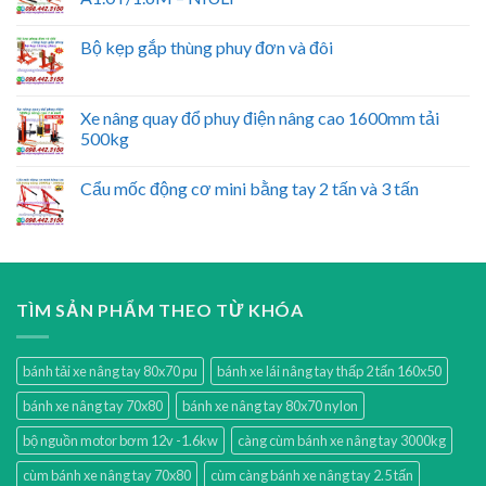
Bộ kẹp gắp thùng phuy đơn và đôi
Xe nâng quay đổ phuy điện nâng cao 1600mm tải
500kg
Cẩu mốc động cơ mini bằng tay 2 tấn và 3 tấn
TÌM SẢN PHẨM THEO TỪ KHÓA
bánh tải xe nâng tay 80x70 pu
bánh xe lái nâng tay thấp 2 tấn 160x50
bánh xe nâng tay 70x80
bánh xe nâng tay 80x70 nylon
bộ nguồn motor bơm 12v -1.6kw
càng cùm bánh xe nâng tay 3000kg
cùm bánh xe nâng tay 70x80
cùm càng bánh xe nâng tay 2.5 tấn