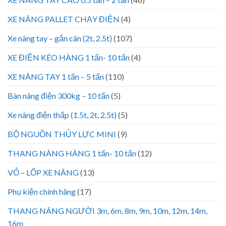
XE NÂNG PALLET CHẠY ĐIỆN
(4)
Xe nâng tay – gắn cân (2t, 2.5t)
(107)
XE ĐIỆN KÉO HÀNG 1 tấn- 10 tấn
(4)
XE NÂNG TAY 1 tấn – 5 tấn
(110)
Bàn nâng điện 300kg – 10 tấn
(5)
Xe nâng điện thấp (1.5t, 2t, 2.5t)
(5)
BỘ NGUỒN THỦY LỰC MINI
(9)
THANG NÂNG HÀNG 1 tấn- 10 tấn
(12)
VỎ – LỐP XE NÂNG
(13)
Phụ kiện chính hãng
(17)
THANG NÂNG NGƯỜI 3m, 6m, 8m, 9m, 10m, 12m, 14m,
16m