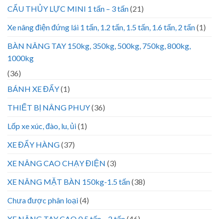
CẨU THỦY LỰC MINI 1 tấn – 3 tấn
(21)
Xe nâng điện đứng lái 1 tấn, 1.2 tấn, 1.5 tấn, 1.6 tấn, 2 tấn
(1)
BÀN NÂNG TAY 150kg, 350kg, 500kg, 750kg, 800kg,
1000kg
(36)
BÁNH XE ĐẨY
(1)
THIẾT BỊ NÂNG PHUY
(36)
Lốp xe xúc, đào, lu, ủi
(1)
XE ĐẨY HÀNG
(37)
XE NÂNG CAO CHẠY ĐIỆN
(3)
XE NÂNG MẶT BÀN 150kg-1.5 tấn
(38)
Chưa được phân loại
(4)
XE NÂNG TAY CAO 0.5 tấn – 2 tấn
(46)