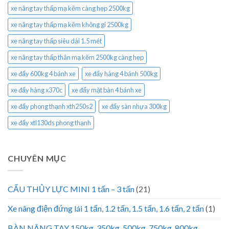
xe nâng tay thấp mạ kẽm càng hẹp 2500kg
xe nâng tay thấp mạ kẽm không gỉ 2500kg
xe nâng tay thấp siêu dài 1.5 mét
xe nâng tay thấp thân mạ kẽm 2500kg càng hẹp
xe đẩy 600kg 4 bánh xe
xe đẩy hàng 4 bánh 500kg
xe đẩy hàng x370c
xe đẩy mặt bàn 4 bánh xe
xe đẩy phong thạnh xth250s2
xe đẩy sàn nhựa 300kg
xe đẩy xtl130ds phong thạnh
CHUYÊN MỤC
CẨU THỦY LỰC MINI 1 tấn – 3 tấn
(21)
Xe nâng điện đứng lái 1 tấn, 1.2 tấn, 1.5 tấn, 1.6 tấn, 2 tấn
(1)
BÀN NÂNG TAY 150kg, 350kg, 500kg, 750kg, 800kg,