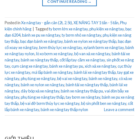
CONTINUE READING
→
Posted in
Xe nâng tay - gắn cân (2t, 2.5t)
,
XE NÂNG TAY 1 tấn - 5 tấn
,
Phụ
kiện chính hãng
|
Tagged
ty bơm lớn xe nâng tay
,
phụ kiện xe nâng tay
,
bạc
đạn 6204
,
bánh xe pu xe nâng tay
,
ty bơm nhỏ xe nâng tay
,
phụ kiện xe nâng
tay thấp
,
bạc đạn bánh xe nâng tay
,
bánh xe nylon xe nâng tay thấp
,
bạc đạn
cổ xoay xe nâng tay
,
bơm thủy lực xe nâng tay
,
xylanh bơm xe nâng tay
,
bánh
xe nâng tay nylon
,
lò xo bơm xe nâng tay
,
bộ van xả xe nâng tay
,
bánh tải xe
nâng tay
,
bánh xe nâng tay thấp
,
cốt lắp tay cầm xe nâng tay
,
sin phốt xe nâng
tay
,
cụm càng xe nâng tay
,
bánh xe nâng tay pu
,
xích xả xe nâng tay
,
cục thủy
lực xe nâng tay
,
má lắp bánh xe nâng tay
,
bánh lái xe nâng tay thấp
,
tay gạt xe
nâng tay
,
phụ tùng xe nâng tay
,
bệ vai xe nâng tay
,
bánh xe nâng tay
,
cò xả xe
nâng tay
,
bánh xe nylon xe nâng tay
,
bánh tải xe nâng tay thấp
,
bánh lái xe
nâng tay
,
dây bóp xả xe nâng tay
,
bánh xe nâng tay thấp pu
,
vai đòn bẫy xe
nâng tay
,
phụ tùng xe nâng tay thấp
,
tay bơm xe nâng tay
,
bánh xe pu xe nâng
tay thấp
,
bệ vai đỡ bơm thủy lực xe nâng tay
,
bộ sin phốt ben xe nâng tay
,
cốt
lắp bánh xe nâng tay
,
bánh xe nâng tay thấp nylon
Leave a comment
GIỚI THIỆU