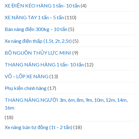
XE ĐIỆN KÉO HÀNG 1 tấn- 10 tấn
(4)
XE NÂNG TAY 1 tấn – 5 tấn
(110)
Bàn nâng điện 300kg – 10 tấn
(5)
Xe nâng điện thấp (1.5t, 2t, 2.5t)
(5)
BỘ NGUỒN THỦY LỰC MINI
(9)
THANG NÂNG HÀNG 1 tấn- 10 tấn
(12)
VỎ – LỐP XE NÂNG
(13)
Phụ kiện chính hãng
(17)
THANG NÂNG NGƯỜI 3m, 6m, 8m, 9m, 10m, 12m, 14m,
16m
(18)
Xe nâng bán tự động (1t – 2 tấn)
(18)