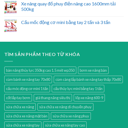
Xe nâng quay đổ phuy điện nâng cao 1600mm tải
500kg
Cẩu mốc động cơ mini bằng tay 2 tấn và 3 tấn
TÌM SẢN PHẨM THEO TỪ KHÓA
bàn nâng thủy lực 350kg cao 1.5 mét wp350
bơm xe nâng bàn
cùm bánh xe nâng tay 70x80
cùm càng lắp bánh xe nâng tay thấp 70x80
cẩu móc động cơ mini 1 tấn
cẩu thủy lực mini bằng tay 1 tấn
cốt lắp tay bơm
giá thang nâng siêu thị
lốp xe nâng 600-9
sửa chữa xe nâng
sửa chữa xe nâng di chuyển phuy
sửa chữa xe nâng mặt bàn
sửa chữa xe nâng phuy
sửa chữa xe nâng tay
sửa chữa xe nâng tay cao