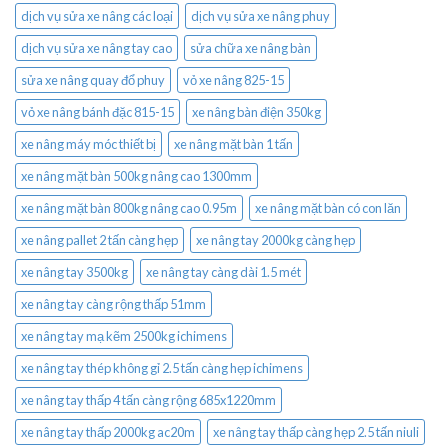
dịch vụ sửa xe nâng các loại
dịch vụ sửa xe nâng phuy
dịch vụ sửa xe nâng tay cao
sửa chữa xe nâng bàn
sửa xe nâng quay đổ phuy
vỏ xe nâng 825-15
vỏ xe nâng bánh đặc 815-15
xe nâng bàn điện 350kg
xe nâng máy móc thiết bị
xe nâng mặt bàn 1 tấn
xe nâng mặt bàn 500kg nâng cao 1300mm
xe nâng mặt bàn 800kg nâng cao 0.95m
xe nâng mặt bàn có con lăn
xe nâng pallet 2 tấn càng hẹp
xe nâng tay 2000kg càng hẹp
xe nâng tay 3500kg
xe nâng tay càng dài 1.5 mét
xe nâng tay càng rộng thấp 51mm
xe nâng tay mạ kẽm 2500kg ichimens
xe nâng tay thép không gỉ 2.5 tấn càng hẹp ichimens
xe nâng tay thấp 4 tấn càng rộng 685x1220mm
xe nâng tay thấp 2000kg ac20m
xe nâng tay thấp càng hẹp 2.5 tấn niuli