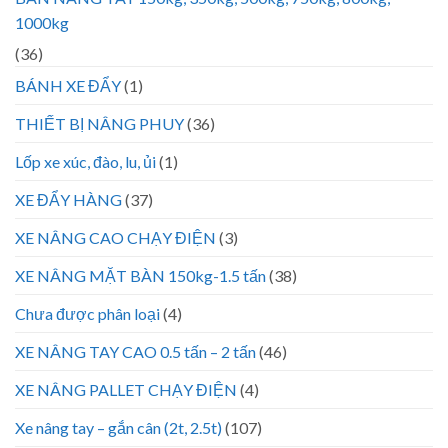
1000kg
(36)
BÁNH XE ĐẨY
(1)
THIẾT BỊ NÂNG PHUY
(36)
Lốp xe xúc, đào, lu, ủi
(1)
XE ĐẨY HÀNG
(37)
XE NÂNG CAO CHẠY ĐIỆN
(3)
XE NÂNG MẶT BÀN 150kg-1.5 tấn
(38)
Chưa được phân loại
(4)
XE NÂNG TAY CAO 0.5 tấn – 2 tấn
(46)
XE NÂNG PALLET CHẠY ĐIỆN
(4)
Xe nâng tay – gắn cân (2t, 2.5t)
(107)