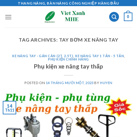
Skip
THANG NÂNG, BÀN NÂNG CÔNG NGHIỆP HÀNG ĐẦU
to
0
content
TAG ARCHIVES:
TAY BƠM XE NÂNG TAY
XE NÂNG TAY - GẮN CÂN (2T, 2.5T)
,
XE NÂNG TAY 1 TẤN - 5 TẤN
,
PHỤ KIỆN CHÍNH HÃNG
Phụ kiện xe nâng tay thấp
POSTED ON
14 THÁNG MƯỜI MỘT, 2023
BY
HUYEN
14
Th11