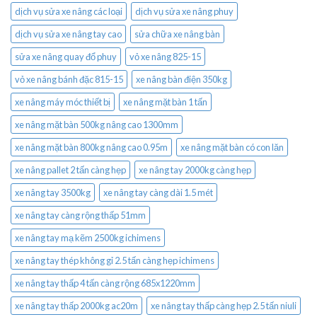
dịch vụ sửa xe nâng các loại
dịch vụ sửa xe nâng phuy
dịch vụ sửa xe nâng tay cao
sửa chữa xe nâng bàn
sửa xe nâng quay đổ phuy
vỏ xe nâng 825-15
vỏ xe nâng bánh đặc 815-15
xe nâng bàn điện 350kg
xe nâng máy móc thiết bị
xe nâng mặt bàn 1 tấn
xe nâng mặt bàn 500kg nâng cao 1300mm
xe nâng mặt bàn 800kg nâng cao 0.95m
xe nâng mặt bàn có con lăn
xe nâng pallet 2 tấn càng hẹp
xe nâng tay 2000kg càng hẹp
xe nâng tay 3500kg
xe nâng tay càng dài 1.5 mét
xe nâng tay càng rộng thấp 51mm
xe nâng tay mạ kẽm 2500kg ichimens
xe nâng tay thép không gỉ 2.5 tấn càng hẹp ichimens
xe nâng tay thấp 4 tấn càng rộng 685x1220mm
xe nâng tay thấp 2000kg ac20m
xe nâng tay thấp càng hẹp 2.5 tấn niuli