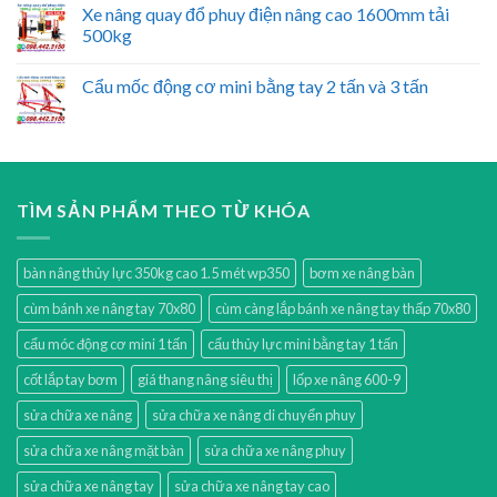
Xe nâng quay đổ phuy điện nâng cao 1600mm tải
500kg
Cẩu mốc động cơ mini bằng tay 2 tấn và 3 tấn
TÌM SẢN PHẨM THEO TỪ KHÓA
bàn nâng thủy lực 350kg cao 1.5 mét wp350
bơm xe nâng bàn
cùm bánh xe nâng tay 70x80
cùm càng lắp bánh xe nâng tay thấp 70x80
cẩu móc động cơ mini 1 tấn
cẩu thủy lực mini bằng tay 1 tấn
cốt lắp tay bơm
giá thang nâng siêu thị
lốp xe nâng 600-9
sửa chữa xe nâng
sửa chữa xe nâng di chuyển phuy
sửa chữa xe nâng mặt bàn
sửa chữa xe nâng phuy
sửa chữa xe nâng tay
sửa chữa xe nâng tay cao