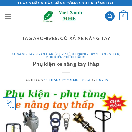
Skip
THANG NÂNG, BÀN NÂNG CÔNG NGHIỆP HÀNG ĐẦU
to
0
content
TAG ARCHIVES:
CÒ XẢ XE NÂNG TAY
XE NÂNG TAY - GẮN CÂN (2T, 2.5T)
,
XE NÂNG TAY 1 TẤN - 5 TẤN
,
PHỤ KIỆN CHÍNH HÃNG
Phụ kiện xe nâng tay thấp
POSTED ON
14 THÁNG MƯỜI MỘT, 2023
BY
HUYEN
14
Th11