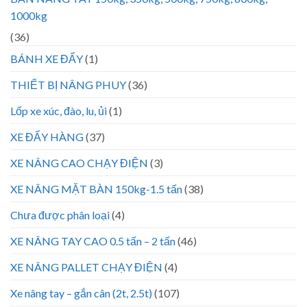
1000kg
(36)
BÁNH XE ĐẨY
(1)
THIẾT BỊ NÂNG PHUY
(36)
Lốp xe xúc, đào, lu, ủi
(1)
XE ĐẨY HÀNG
(37)
XE NÂNG CAO CHẠY ĐIỆN
(3)
XE NÂNG MẶT BÀN 150kg-1.5 tấn
(38)
Chưa được phân loại
(4)
XE NÂNG TAY CAO 0.5 tấn – 2 tấn
(46)
XE NÂNG PALLET CHẠY ĐIỆN
(4)
Xe nâng tay – gắn cân (2t, 2.5t)
(107)