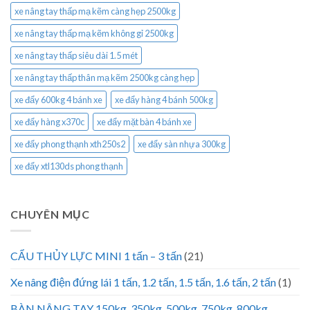
xe nâng tay thấp mạ kẽm càng hẹp 2500kg
xe nâng tay thấp mạ kẽm không gỉ 2500kg
xe nâng tay thấp siêu dài 1.5 mét
xe nâng tay thấp thân mạ kẽm 2500kg càng hẹp
xe đẩy 600kg 4 bánh xe
xe đẩy hàng 4 bánh 500kg
xe đẩy hàng x370c
xe đẩy mặt bàn 4 bánh xe
xe đẩy phong thạnh xth250s2
xe đẩy sàn nhựa 300kg
xe đẩy xtl130ds phong thạnh
CHUYÊN MỤC
CẨU THỦY LỰC MINI 1 tấn – 3 tấn
(21)
Xe nâng điện đứng lái 1 tấn, 1.2 tấn, 1.5 tấn, 1.6 tấn, 2 tấn
(1)
BÀN NÂNG TAY 150kg, 350kg, 500kg, 750kg, 800kg,