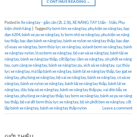
CONTINUE READING
→
Posted in
Xe nâng tay - gắn cân (2t, 2.5t)
,
XE NÂNG TAY 1 tấn - 5 tấn
,
Phụ
kiện chính hãng
|
Tagged
ty bơm lớn xe nâng tay
,
phụ kiện xe nâng tay
,
bạc
đạn 6204
,
bánh xe pu xe nâng tay
,
ty bơm nhỏ xe nâng tay
,
phụ kiện xe nâng
tay thấp
,
bạc đạn bánh xe nâng tay
,
bánh xe nylon xe nâng tay thấp
,
bạc đạn
cổ xoay xe nâng tay
,
bơm thủy lực xe nâng tay
,
xylanh bơm xe nâng tay
,
bánh
xe nâng tay nylon
,
lò xo bơm xe nâng tay
,
bộ van xả xe nâng tay
,
bánh tải xe
nâng tay
,
bánh xe nâng tay thấp
,
cốt lắp tay cầm xe nâng tay
,
sin phốt xe nâng
tay
,
cụm càng xe nâng tay
,
bánh xe nâng tay pu
,
xích xả xe nâng tay
,
cục thủy
lực xe nâng tay
,
má lắp bánh xe nâng tay
,
bánh lái xe nâng tay thấp
,
tay gạt xe
nâng tay
,
phụ tùng xe nâng tay
,
bệ vai xe nâng tay
,
bánh xe nâng tay
,
cò xả xe
nâng tay
,
bánh xe nylon xe nâng tay
,
bánh tải xe nâng tay thấp
,
bánh lái xe
nâng tay
,
dây bóp xả xe nâng tay
,
bánh xe nâng tay thấp pu
,
vai đòn bẫy xe
nâng tay
,
phụ tùng xe nâng tay thấp
,
tay bơm xe nâng tay
,
bánh xe pu xe nâng
tay thấp
,
bệ vai đỡ bơm thủy lực xe nâng tay
,
bộ sin phốt ben xe nâng tay
,
cốt
lắp bánh xe nâng tay
,
bánh xe nâng tay thấp nylon
Leave a comment
GIỚI THIỆU