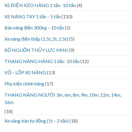
XE ĐIỆN KÉO HÀNG 1 tấn- 10 tấn
(4)
XE NÂNG TAY 1 tấn – 5 tấn
(110)
Bàn nâng điện 300kg – 10 tấn
(5)
Xe nâng điện thấp (1.5t, 2t, 2.5t)
(5)
BỘ NGUỒN THỦY LỰC MINI
(9)
THANG NÂNG HÀNG 1 tấn- 10 tấn
(12)
VỎ – LỐP XE NÂNG
(13)
Phụ kiện chính hãng
(17)
THANG NÂNG NGƯỜI 3m, 6m, 8m, 9m, 10m, 12m, 14m,
16m
(18)
Xe nâng bán tự động (1t – 2 tấn)
(18)