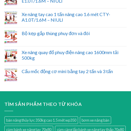
E1.0T/1.6M – NIULI
Xe nâng tay cao 1 tấn nâng cao 1.6 mét CTY-
A1.0T/1.6M – NIULI
Bộ kẹp gắp thùng phuy đơn và đôi
Xe nâng quay đổ phuy điện nâng cao 1600mm tải
500kg
Cẩu mốc động cơ mini bằng tay 2 tấn và 3 tấn
TÌM SẢN PHẨM THEO TỪ KHÓA
bàn nâng thủy lực 350kg cao 1.5 mét wp350
bơm xe nâng bàn
cùm bánh xe nâng tay 70x80
cùm càng lắp bánh xe nâng tay thấp 70x80