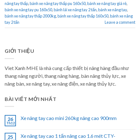
nâng tay thấp
,
bánh xe nâng tay thấp pu 160x50
,
bánh xe nâng tay giá rẻ
,
bánh xe nâng tay pu 160x50
,
bánh lái xe nâng tay 2 tấn
,
bánh xe nâng tay
,
bánh xe nâng tay thấp 2000kg
,
bánh xe nâng tay thấp 160x50
,
bánh xe nâng
tay 2 tấn
Leave a comment
GIỚI THIỆU
Viet Xanh MHE là nhà cung cấp thiết bị nâng hàng đầu như
thang nâng người, thang nâng hàng, bàn nâng thủy lực, xe
nâng bàn, xe nâng tay, xe nâng điện, xe nâng thủy lực.
BÀI VIẾT MỚI NHẤT
Xe nâng tay cao mini 260kg nâng cao 900mm
26
Th12
Xe nâng tay cao 1 tấn nâng cao 1.6 mét CTY-
25