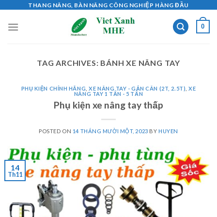
Skip
THANG NÂNG, BÀN NÂNG CÔNG NGHIỆP HÀNG ĐẦU
to
0
content
TAG ARCHIVES:
BÁNH XE NÂNG TAY
PHỤ KIỆN CHÍNH HÃNG
,
XE NÂNG TAY - GẮN CÂN (2T, 2.5T)
,
XE
NÂNG TAY 1 TẤN - 5 TẤN
Phụ kiện xe nâng tay thấp
POSTED ON
14 THÁNG MƯỜI MỘT, 2023
BY
HUYEN
14
Th11