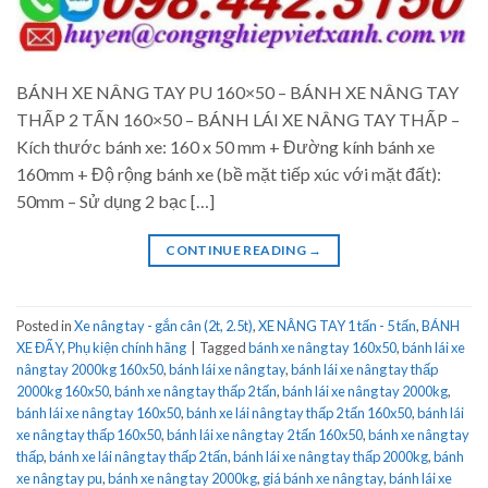
BÁNH XE NÂNG TAY PU 160×50 – BÁNH XE NÂNG TAY
THẤP 2 TẤN 160×50 – BÁNH LÁI XE NÂNG TAY THẤP –
Kích thước bánh xe: 160 x 50 mm + Đường kính bánh xe
160mm + Độ rộng bánh xe (bề mặt tiếp xúc với mặt đất):
50mm – Sử dụng 2 bạc […]
CONTINUE READING
→
Posted in
Xe nâng tay - gắn cân (2t, 2.5t)
,
XE NÂNG TAY 1 tấn - 5 tấn
,
BÁNH
XE ĐẨY
,
Phụ kiện chính hãng
|
Tagged
bánh xe nâng tay 160x50
,
bánh lái xe
nâng tay 2000kg 160x50
,
bánh lái xe nâng tay
,
bánh lái xe nâng tay thấp
2000kg 160x50
,
bánh xe nâng tay thấp 2 tấn
,
bánh lái xe nâng tay 2000kg
,
bánh lái xe nâng tay 160x50
,
bánh xe lái nâng tay thấp 2 tấn 160x50
,
bánh lái
xe nâng tay thấp 160x50
,
bánh lái xe nâng tay 2 tấn 160x50
,
bánh xe nâng tay
thấp
,
bánh xe lái nâng tay thấp 2 tấn
,
bánh lái xe nâng tay thấp 2000kg
,
bánh
xe nâng tay pu
,
bánh xe nâng tay 2000kg
,
giá bánh xe nâng tay
,
bánh lái xe