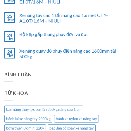
Th12
E1.0T/1.6M – NIULI
Xe nâng tay cao 1 tấn nâng cao 1.6 mét CTY-
25
Th12
A1.0T/1.6M – NIULI
Bộ kẹp gắp thùng phuy đơn và đôi
24
Th9
Xe nâng quay đổ phuy điện nâng cao 1600mm tải
24
Th9
500kg
BÌNH LUẬN
TỪ KHÓA
bàn nâng thủy lực con lăn 350kg nâng cao 1.5m
bánh lái xe nâng tay 2000kg
bánh xe nylon xe nâng tay
bơm thủy lực mini 220v
bạc đạn cổ xoay xe nâng tay