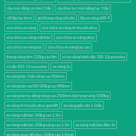
cẩu móc động cơ mini 1 tấn
cẩu thủy lực mini bằng tay 1 tấn
cốt lắp tay bơm
giá thang nâng siêu thị
lốp xe nâng 600-9
sửa chữa xe nâng
sửa chữa xe nâng di chuyển phuy
sửa chữa xe nâng mặt bàn
sửa chữa xe nâng phuy
sửa chữa xe nâng tay
sửa chữa xe nâng tay cao
thang nâng đơn 125kg cao 8m
vỏ xe nâng bánh đặc 700-12casumina
vỏ đặc 825-15 casumina
xe nâng 2x
xe nâng bàn 1 tấn nâng cao 950mm
xe nâng bàn wp500 500kg cao 900mm
xe nâng bán tự động nâng cao 2500mm tải trọng nâng 1500kg
xe nâng di chuyển phuy gamlift
xe nâng gắn cân 2.5 tấn
xe nâng mặt bàn 350kg cao 1.5m
xe nâng mặt bàn 350kg nâng cao 1.5m
xe nâng mặt bàn điện 2x
xe nâng quay đổ phuy 350kg cao 1.4 mét