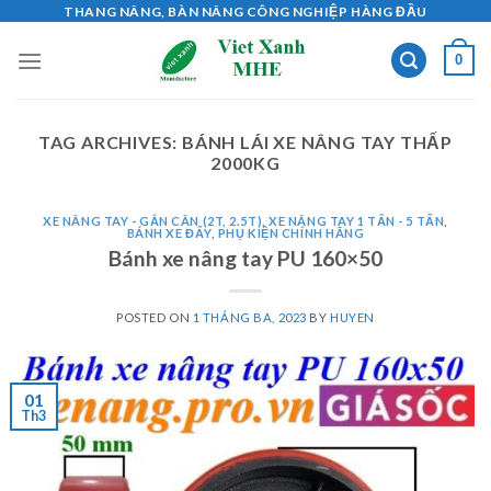
Skip
THANG NÂNG, BÀN NÂNG CÔNG NGHIỆP HÀNG ĐẦU
to
0
content
TAG ARCHIVES:
BÁNH LÁI XE NÂNG TAY THẤP
2000KG
XE NÂNG TAY - GẮN CÂN (2T, 2.5T)
,
XE NÂNG TAY 1 TẤN - 5 TẤN
,
BÁNH XE ĐẨY
,
PHỤ KIỆN CHÍNH HÃNG
Bánh xe nâng tay PU 160×50
POSTED ON
1 THÁNG BA, 2023
BY
HUYEN
01
Th3