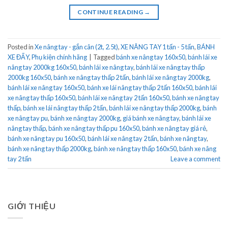
CONTINUE READING
→
Posted in
Xe nâng tay - gắn cân (2t, 2.5t)
,
XE NÂNG TAY 1 tấn - 5 tấn
,
BÁNH
XE ĐẨY
,
Phụ kiện chính hãng
|
Tagged
bánh xe nâng tay 160x50
,
bánh lái xe
nâng tay 2000kg 160x50
,
bánh lái xe nâng tay
,
bánh lái xe nâng tay thấp
2000kg 160x50
,
bánh xe nâng tay thấp 2 tấn
,
bánh lái xe nâng tay 2000kg
,
bánh lái xe nâng tay 160x50
,
bánh xe lái nâng tay thấp 2 tấn 160x50
,
bánh lái
xe nâng tay thấp 160x50
,
bánh lái xe nâng tay 2 tấn 160x50
,
bánh xe nâng tay
thấp
,
bánh xe lái nâng tay thấp 2 tấn
,
bánh lái xe nâng tay thấp 2000kg
,
bánh
xe nâng tay pu
,
bánh xe nâng tay 2000kg
,
giá bánh xe nâng tay
,
bánh lái xe
nâng tay thấp
,
bánh xe nâng tay thấp pu 160x50
,
bánh xe nâng tay giá rẻ
,
bánh xe nâng tay pu 160x50
,
bánh lái xe nâng tay 2 tấn
,
bánh xe nâng tay
,
bánh xe nâng tay thấp 2000kg
,
bánh xe nâng tay thấp 160x50
,
bánh xe nâng
tay 2 tấn
Leave a comment
GIỚI THIỆU