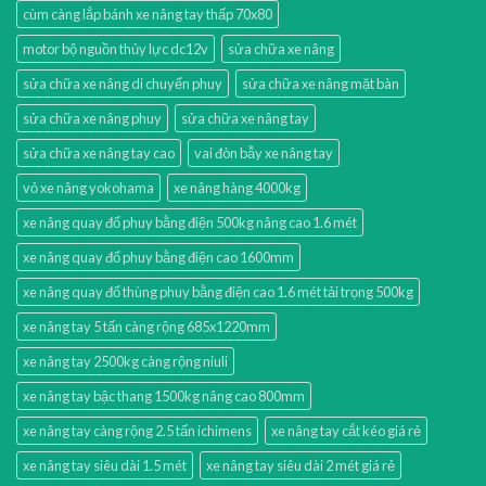
cùm càng lắp bánh xe nâng tay thấp 70x80
motor bộ nguồn thủy lực dc12v
sửa chữa xe nâng
sửa chữa xe nâng di chuyển phuy
sửa chữa xe nâng mặt bàn
sửa chữa xe nâng phuy
sửa chữa xe nâng tay
sửa chữa xe nâng tay cao
vai đòn bẫy xe nâng tay
vỏ xe nâng yokohama
xe nâng hàng 4000kg
xe nâng quay đổ phuy bằng điện 500kg nâng cao 1.6 mét
xe nâng quay đổ phuy bằng điện cao 1600mm
xe nâng quay đổ thùng phuy bằng điện cao 1.6 mét tải trọng 500kg
xe nâng tay 5 tấn càng rộng 685x1220mm
xe nâng tay 2500kg càng rộng niuli
xe nâng tay bậc thang 1500kg nâng cao 800mm
xe nâng tay càng rộng 2.5 tấn ichimens
xe nâng tay cắt kéo giá rẻ
xe nâng tay siêu dài 1.5 mét
xe nâng tay siêu dài 2 mét giá rẻ