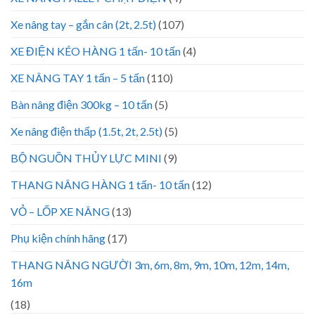
Xe nâng tay – gắn cân (2t, 2.5t)
(107)
XE ĐIỆN KÉO HÀNG 1 tấn- 10 tấn
(4)
XE NÂNG TAY 1 tấn – 5 tấn
(110)
Bàn nâng điện 300kg – 10 tấn
(5)
Xe nâng điện thấp (1.5t, 2t, 2.5t)
(5)
BỘ NGUỒN THỦY LỰC MINI
(9)
THANG NÂNG HÀNG 1 tấn- 10 tấn
(12)
VỎ – LỐP XE NÂNG
(13)
Phụ kiện chính hãng
(17)
THANG NÂNG NGƯỜI 3m, 6m, 8m, 9m, 10m, 12m, 14m,
16m
(18)