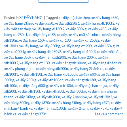
Posted in
XE ĐẨY HÀNG
|
Tagged
xe đẩy mặt bàn thép
,
xe đẩy hàng x550
,
xe đẩy hàng 2 tầng
,
xe đẩy x550
,
xe đẩy xth250s1
,
xe đẩy hàng xtb100t2
,
xe
đẩy mặt sàn thép
,
xe đẩy hàng xtl130t2
,
xe đẩy 500kg
,
xe đẩy x485
,
xe đẩy
hàng xth250s1
,
xe đẩy hàng x485
,
xe đẩy
,
xe đẩy mặt sàn nhựa
,
xe đẩy hàng
xth130n
,
xe đẩy hàng 150kg
,
xe đẩy xth130n
,
xe đẩy xth250s2
,
xe đẩy
xtl130ds
,
xe đẩy hàng
,
xe đẩy 350kg
,
xe đẩy hàng xth200l
,
xe đẩy 150kg
,
xe
đẩy xtb100dg
,
xe đẩy hàng xth250s2
,
xe đẩy hàng xtb100t3
,
xe đẩy mặt bàn
,
xe đẩy hàng 350kg
,
xe đẩy hàng xth200t
,
xe đẩy hàng 200kg
,
xe đẩy
xtb100t2
,
xe đẩy hàng xth130l
,
xe đẩy hàng xtb100dn
,
xe đẩy hàng 4 bánh xe
,
xe đẩy phong thạnh
,
xe đẩy hàng xth200n
,
xe đẩy hàng 2 bánh xe
,
xe đẩy
xtb100t3
,
xe đẩy xth130l
,
xe đẩy hàng xtb100dg
,
xe đẩy 600kg
,
xe đẩy hàng
500kg
,
xe đẩy 200kg
,
xe đẩy xtb100dn
,
xe đẩy hàng xth130t
,
xe đẩy hàng
xtb100d
,
xe đẩy hàng 600kg
,
xe đẩy xtb100d
,
xe đẩy mặt bàn nhựa
,
xe đẩy
xth200t
,
xe đẩy xth130t
,
xe đẩy xth200l
,
xe đẩy 300kg
,
xe đẩy hàng phong
thạnh
,
xe đẩy 3 tầng
,
xe đẩy xth200n
,
xe đẩy 2 bánh xe
,
xe đẩy xtl130t2
,
xe
đẩy hàng 300kg
,
xe đẩy x370c
,
xe đẩy hàng 3 tầng
,
xe đẩy hàng x370
,
xe đẩy
mặt bàn 4 bánh xe
,
xe đẩy hàng xtl130ds
,
xe đẩy 2 tầng
,
xe đẩy x370
,
xe đẩy 4
bánh xe
,
xe đẩy hàng x370c
Leave a comment