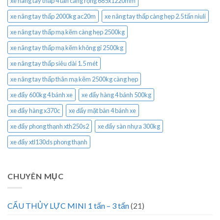
xe nâng tay thấp 4 tấn càng rộng 685x1220mm
xe nâng tay thấp 2000kg ac20m
xe nâng tay thấp càng hẹp 2.5 tấn niuli
xe nâng tay thấp mạ kẽm càng hẹp 2500kg
xe nâng tay thấp mạ kẽm không gỉ 2500kg
xe nâng tay thấp siêu dài 1.5 mét
xe nâng tay thấp thân mạ kẽm 2500kg càng hẹp
xe đẩy 600kg 4 bánh xe
xe đẩy hàng 4 bánh 500kg
xe đẩy hàng x370c
xe đẩy mặt bàn 4 bánh xe
xe đẩy phong thạnh xth250s2
xe đẩy sàn nhựa 300kg
xe đẩy xtl130ds phong thạnh
CHUYÊN MỤC
CẨU THỦY LỰC MINI 1 tấn – 3 tấn
(21)