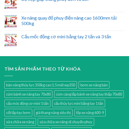
Xe nâng quay đổ phuy điện nâng cao 1600mm tải
500kg
Cẩu mốc động cơ mini bằng tay 2 tấn và 3 tấn
TÌM SẢN PHẨM THEO TỪ KHÓA
bàn nâng thủy lực 350kg cao 1.5 mét wp350
bơm xe nâng bàn
cùm bánh xe nâng tay 70x80
cùm càng lắp bánh xe nâng tay thấp 70x80
cẩu móc động cơ mini 1 tấn
cẩu thủy lực mini bằng tay 1 tấn
cốt lắp tay bơm
giá thang nâng siêu thị
lốp xe nâng 600-9
sửa chữa xe nâng
sửa chữa xe nâng di chuyển phuy