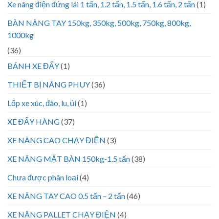
Xe nâng điện đứng lái 1 tấn, 1.2 tấn, 1.5 tấn, 1.6 tấn, 2 tấn
(1)
BÀN NÂNG TAY 150kg, 350kg, 500kg, 750kg, 800kg,
1000kg
(36)
BÁNH XE ĐẨY
(1)
THIẾT BỊ NÂNG PHUY
(36)
Lốp xe xúc, đào, lu, ủi
(1)
XE ĐẨY HÀNG
(37)
XE NÂNG CAO CHẠY ĐIỆN
(3)
XE NÂNG MẶT BÀN 150kg-1.5 tấn
(38)
Chưa được phân loại
(4)
XE NÂNG TAY CAO 0.5 tấn – 2 tấn
(46)
XE NÂNG PALLET CHẠY ĐIỆN
(4)