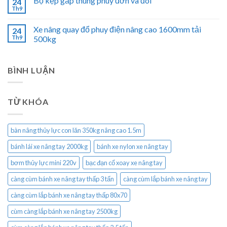
Bộ kẹp gắp thùng phuy đơn và đôi
24
Th9
Xe nâng quay đổ phuy điện nâng cao 1600mm tải
24
Th9
500kg
BÌNH LUẬN
TỪ KHÓA
bàn nâng thủy lực con lăn 350kg nâng cao 1.5m
bánh lái xe nâng tay 2000kg
bánh xe nylon xe nâng tay
bơm thủy lực mini 220v
bạc đạn cổ xoay xe nâng tay
càng cùm bánh xe nâng tay thấp 3 tấn
càng cùm lắp bánh xe nâng tay
càng cùm lắp bánh xe nâng tay thấp 80x70
cùm càng lắp bánh xe nâng tay 2500kg