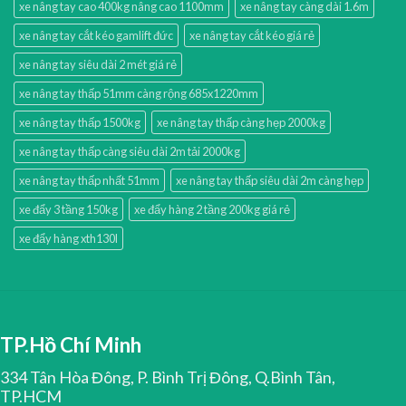
xe nâng tay cao 400kg nâng cao 1100mm
xe nâng tay càng dài 1.6m
xe nâng tay cắt kéo gamlift đức
xe nâng tay cắt kéo giá rẻ
xe nâng tay siêu dài 2 mét giá rẻ
xe nâng tay thấp 51mm càng rộng 685x1220mm
xe nâng tay thấp 1500kg
xe nâng tay thấp càng hẹp 2000kg
xe nâng tay thấp càng siêu dài 2m tải 2000kg
xe nâng tay thấp nhất 51mm
xe nâng tay thấp siêu dài 2m càng hẹp
xe đẩy 3 tầng 150kg
xe đẩy hàng 2 tầng 200kg giá rẻ
xe đẩy hàng xth130l
TP.Hồ Chí Minh
334 Tân Hòa Đông, P. Bình Trị Đông, Q.Bình Tân,
TP.HCM