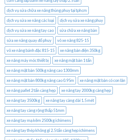
cùm càng lắp bánh xe nâng tay thấp 2.5 tấn
dịch vụ sửa chữa xe nâng thùng phuy tại tphcm
dịch vụ sửa xe nâng các loại
dịch vụ sửa xe nâng phuy
dịch vụ sửa xe nâng tay cao
sửa chữa xe nâng bàn
sửa xe nâng quay đổ phuy
vỏ xe nâng 825-15
vỏ xe nâng bánh đặc 815-15
xe nâng bàn điện 350kg
xe nâng máy móc thiết bị
xe nâng mặt bàn 1 tấn
xe nâng mặt bàn 500kg nâng cao 1300mm
xe nâng mặt bàn 800kg nâng cao 0.95m
xe nâng mặt bàn có con lăn
xe nâng pallet 2 tấn càng hẹp
xe nâng tay 2000kg càng hẹp
xe nâng tay 3500kg
xe nâng tay càng dài 1.5 mét
xe nâng tay càng rộng thấp 51mm
xe nâng tay mạ kẽm 2500kg ichimens
xe nâng tay thép không gỉ 2.5 tấn càng hẹp ichimens