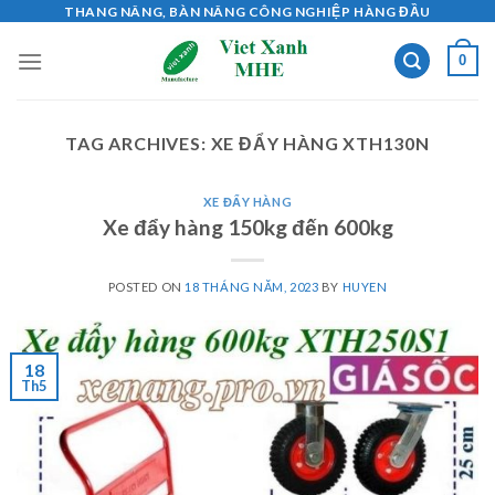
Skip
THANG NÂNG, BÀN NÂNG CÔNG NGHIỆP HÀNG ĐẦU
to
0
content
TAG ARCHIVES:
XE ĐẨY HÀNG XTH130N
XE ĐẨY HÀNG
Xe đẩy hàng 150kg đến 600kg
POSTED ON
18 THÁNG NĂM, 2023
BY
HUYEN
18
Th5