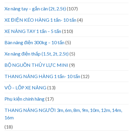
Xe nâng tay – gắn cân (2t, 2.5t)
(107)
XE ĐIỆN KÉO HÀNG 1 tấn- 10 tấn
(4)
XE NÂNG TAY 1 tấn – 5 tấn
(110)
Bàn nâng điện 300kg – 10 tấn
(5)
Xe nâng điện thấp (1.5t, 2t, 2.5t)
(5)
BỘ NGUỒN THỦY LỰC MINI
(9)
THANG NÂNG HÀNG 1 tấn- 10 tấn
(12)
VỎ – LỐP XE NÂNG
(13)
Phụ kiện chính hãng
(17)
THANG NÂNG NGƯỜI 3m, 6m, 8m, 9m, 10m, 12m, 14m,
16m
(18)