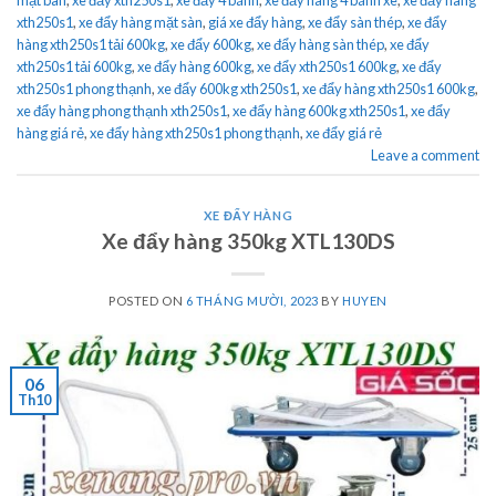
xth250s1
,
xe đẩy hàng mặt sàn
,
giá xe đẩy hàng
,
xe đẩy sàn thép
,
xe đẩy
hàng xth250s1 tải 600kg
,
xe đẩy 600kg
,
xe đẩy hàng sàn thép
,
xe đẩy
xth250s1 tải 600kg
,
xe đẩy hàng 600kg
,
xe đẩy xth250s1 600kg
,
xe đẩy
xth250s1 phong thạnh
,
xe đẩy 600kg xth250s1
,
xe đẩy hàng xth250s1 600kg
,
xe đẩy hàng phong thạnh xth250s1
,
xe đẩy hàng 600kg xth250s1
,
xe đẩy
hàng giá rẻ
,
xe đẩy hàng xth250s1 phong thạnh
,
xe đẩy giá rẻ
Leave a comment
XE ĐẨY HÀNG
Xe đẩy hàng 350kg XTL130DS
POSTED ON
6 THÁNG MƯỜI, 2023
BY
HUYEN
06
Th10