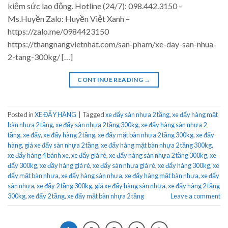
kiệm sức lao động. Hotline (24/7): 098.442.3150 –
Ms.Huyền Zalo: Huyền Việt Xanh –
https://zalo.me/0984423150
https://thangnangvietnhat.com/san-pham/xe-day-san-nhua-
2-tang-300kg/ […]
CONTINUE READING
→
Posted in
XE ĐẨY HÀNG
|
Tagged
xe đẩy sàn nhựa 2 tầng
,
xe đẩy hàng mặt
bàn nhựa 2 tầng
,
xe đẩy sàn nhựa 2 tầng 300kg
,
xe đẩy hàng sàn nhựa 2
tầng
,
xe đẩy
,
xe đẩy hàng 2 tầng
,
xe đẩy mặt bàn nhựa 2 tầng 300kg
,
xe đẩy
hàng
,
giá xe đẩy sàn nhựa 2 tầng
,
xe đẩy hàng mặt bàn nhựa 2 tầng 300kg
,
xe đẩy hàng 4 bánh xe
,
xe đẩy giá rẻ
,
xe đẩy hàng sàn nhựa 2 tầng 300kg
,
xe
đẩy 300kg
,
xe đầy hàng giá rẻ
,
xe đẩy sàn nhựa giá rẻ
,
xe đẩy hàng 300kg
,
xe
đẩy mặt bàn nhựa
,
xe đẩy hàng sàn nhựa
,
xe đẩy hàng mặt bàn nhựa
,
xe đẩy
sàn nhựa
,
xe đẩy 2 tầng 300kg
,
giá xe đẩy hàng sàn nhựa
,
xe đẩy hàng 2 tầng
300kg
,
xe đẩy 2 tầng
,
xe đẩy mặt bàn nhựa 2 tầng
Leave a comment