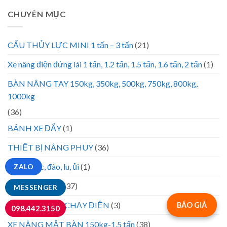
CHUYÊN MỤC
CẨU THỦY LỰC MINI 1 tấn – 3 tấn
(21)
Xe nâng điện đứng lái 1 tấn, 1.2 tấn, 1.5 tấn, 1.6 tấn, 2 tấn
(1)
BÀN NÂNG TAY 150kg, 350kg, 500kg, 750kg, 800kg,
1000kg
(36)
BÁNH XE ĐẨY
(1)
THIẾT BỊ NÂNG PHUY
(36)
Lốp xe xúc, đào, lu, ủi
(1)
ZALO
XE ĐẨY HÀNG
(37)
MESSENGER
XE NÂNG CAO CHẠY ĐIỆN
(3)
BÁO GIÁ
098.442.3150
XE NÂNG MẶT BÀN 150kg-1.5 tấn
(38)