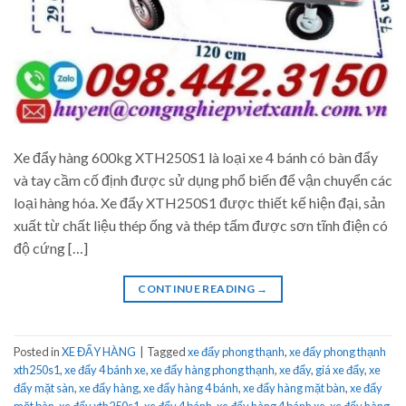
Xe đẩy hàng 600kg XTH250S1 là loại xe 4 bánh có bàn đẩy
và tay cầm cố định được sử dụng phổ biến để vận chuyển các
loại hàng hóa. Xe đẩy XTH250S1 được thiết kế hiện đại, sản
xuất từ chất liệu thép ống và thép tấm được sơn tĩnh điện có
độ cứng […]
CONTINUE READING
→
Posted in
XE ĐẨY HÀNG
|
Tagged
xe đẩy phong thạnh
,
xe đẩy phong thạnh
xth250s1
,
xe đẩy 4 bánh xe
,
xe đẩy hàng phong thạnh
,
xe đẩy
,
giá xe đẩy
,
xe
đẩy mặt sàn
,
xe đẩy hàng
,
xe đẩy hàng 4 bánh
,
xe đẩy hàng mặt bàn
,
xe đẩy
mặt bàn
,
xe đẩy xth250s1
,
xe đẩy 4 bánh
,
xe đẩy hàng 4 bánh xe
,
xe đẩy hàng