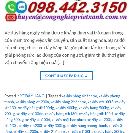
Xe đẩy hàng ngày càng được khẳng định vai trò quan trọng
của mình trong việc vận chuyển, sản xuất hàng hóa. Sự ra đời
của những chiếc xe đẩy hàng đã góp phần đắc lực trong việc
giải phóng sức lao động của con người, giảm thiểu thời gian
vận chuyển, tăng hiệu quả […]
CONTINUE READING
→
Posted in
XE ĐẨY HÀNG
|
Tagged
xe đẩy hàng 4 bánh xe
,
xe đẩy phong
thạnh
,
xe đẩy hàng xth200n
,
xe đẩy hàng 2 bánh xe
,
xe đẩy xtb100t3
,
xe đẩy
xth130l
,
xe đẩy hàng xtb100dg
,
xe đẩy 600kg
,
xe đẩy hàng 500kg
,
xe đẩy
200kg
,
xe đẩy xtb100dn
,
xe đẩy hàng xth130t
,
xe đẩy hàng xtb100d
,
xe đẩy
hàng 600kg
,
xe đẩy xtb100d
,
xe đẩy mặt bàn nhựa
,
xe đẩy xth200t
,
xe đẩy
xth130t
,
xe đẩy xth200l
,
xe đẩy 300kg
,
xe đẩy hàng phong thạnh
,
xe đẩy 3
tầng
,
xe đẩy xth200n
,
xe đẩy 2 bánh xe
,
xe đẩy xtl130t2
,
xe đẩy hàng 300kg
,