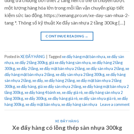
dùng ưa chuộng bởi thiết 2 tầng nên có thể di chuyển được
một lượng hàng hóa lớn trong mỗi lần vận chuyển giúp tiết
kiệm sức lao động. https://xenang.pro.vn/xe-day-san-nhua-2-
tang *. Thông số kỹ thuật Xe đẩy sàn nhựa 2 tầng 300kg […]
CONTINUE READING
→
Posted in
XE ĐẨY HÀNG
|
Tagged
xe đẩy hàng mặt bàn nhựa
,
xe đẩy sàn
nhựa
,
xe đẩy 2 tầng 300kg
,
giá xe đẩy hàng sàn nhựa
,
xe đẩy hàng 2 tầng
300kg
,
xe đẩy 2 tầng
,
xe đẩy mặt bàn nhựa 2 tầng
,
xe đẩy sàn nhựa 2 tầng
,
xe
đẩy hàng mặt bàn nhựa 2 tầng
,
xe đẩy sàn nhựa 2 tầng 300kg
,
xe đẩy hàng
sàn nhựa 2 tầng
,
xe đẩy
,
xe đẩy hàng 2 tầng
,
xe đẩy mặt bàn nhựa 2 tầng
300kg
,
xe đẩy hàng
,
giá xe đẩy sàn nhựa 2 tầng
,
xe đẩy hàng mặt bàn nhựa 2
tầng 300kg
,
xe đẩy hàng 4 bánh xe
,
xe đẩy giá rẻ
,
xe đẩy hàng sàn nhựa 2
tầng 300kg
,
xe đẩy 300kg
,
xe đầy hàng giá rẻ
,
xe đẩy sàn nhựa giá rẻ
,
xe đẩy
hàng 300kg
,
xe đẩy mặt bàn nhựa
,
xe đẩy hàng sàn nhựa
Leave a comment
XE ĐẨY HÀNG
Xe đẩy hàng có lồng thép sàn nhựa 300kg