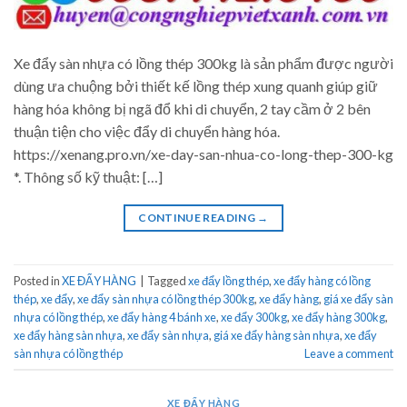
Xe đẩy sàn nhựa có lồng thép 300kg là sản phẩm được người
dùng ưa chuộng bởi thiết kế lồng thép xung quanh giúp giữ
hàng hóa không bị ngã đổ khi di chuyển, 2 tay cầm ở 2 bên
thuận tiện cho việc đẩy di chuyển hàng hóa.
https://xenang.pro.vn/xe-day-san-nhua-co-long-thep-300-kg
*. Thông số kỹ thuật: […]
CONTINUE READING
→
Posted in
XE ĐẨY HÀNG
|
Tagged
xe đẩy lồng thép
,
xe đẩy hàng có lồng
thép
,
xe đẩy
,
xe đẩy sàn nhựa có lồng thép 300kg
,
xe đẩy hàng
,
giá xe đẩy sàn
nhựa có lồng thép
,
xe đẩy hàng 4 bánh xe
,
xe đẩy 300kg
,
xe đẩy hàng 300kg
,
xe đẩy hàng sàn nhựa
,
xe đẩy sàn nhựa
,
giá xe đẩy hàng sàn nhựa
,
xe đẩy
sàn nhựa có lồng thép
Leave a comment
XE ĐẨY HÀNG