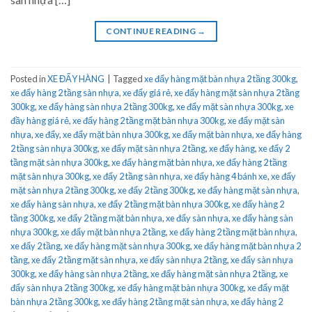
CONTINUE READING
→
Posted in
XE ĐẨY HÀNG
|
Tagged
xe đẩy hàng mặt bàn nhựa 2 tầng 300kg
,
xe đẩy hàng 2 tầng sàn nhựa
,
xe đẩy giá rẻ
,
xe đẩy hàng mặt sàn nhựa 2 tầng
300kg
,
xe đẩy hàng sàn nhựa 2 tầng 300kg
,
xe đẩy mặt sàn nhựa 300kg
,
xe
đầy hàng giá rẻ
,
xe đẩy hàng 2 tầng mặt bàn nhựa 300kg
,
xe đẩy mặt sàn
nhựa
,
xe đẩy
,
xe đẩy mặt bàn nhựa 300kg
,
xe đẩy mặt bàn nhựa
,
xe đẩy hàng
2 tầng sàn nhựa 300kg
,
xe đẩy mặt sàn nhựa 2 tầng
,
xe đẩy hàng
,
xe đẩy 2
tầng mặt sàn nhựa 300kg
,
xe đẩy hàng mặt bàn nhựa
,
xe đẩy hàng 2 tầng
mặt sàn nhựa 300kg
,
xe đẩy 2 tầng sàn nhựa
,
xe đẩy hàng 4 bánh xe
,
xe đẩy
mặt sàn nhựa 2 tầng 300kg
,
xe đẩy 2 tầng 300kg
,
xe đẩy hàng mặt sàn nhựa
,
xe đẩy hàng sàn nhựa
,
xe đẩy 2 tầng mặt bàn nhựa 300kg
,
xe đẩy hàng 2
tầng 300kg
,
xe đẩy 2 tầng mặt bàn nhựa
,
xe đẩy sàn nhựa
,
xe đẩy hàng sàn
nhựa 300kg
,
xe đẩy mặt bàn nhựa 2 tầng
,
xe đẩy hàng 2 tầng mặt bàn nhựa
,
xe đẩy 2 tầng
,
xe đẩy hàng mặt sàn nhựa 300kg
,
xe đẩy hàng mặt bàn nhựa 2
tầng
,
xe đẩy 2 tầng mặt sàn nhựa
,
xe đẩy sàn nhựa 2 tầng
,
xe đẩy sàn nhựa
300kg
,
xe đẩy hàng sàn nhựa 2 tầng
,
xe đẩy hàng mặt sàn nhựa 2 tầng
,
xe
đẩy sàn nhựa 2 tầng 300kg
,
xe đẩy hàng mặt bàn nhựa 300kg
,
xe đẩy mặt
bàn nhựa 2 tầng 300kg
,
xe đẩy hàng 2 tầng mặt sàn nhựa
,
xe đẩy hàng 2