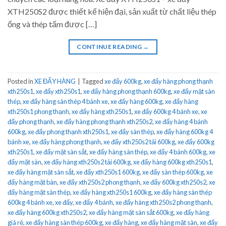
XTH250S2 được thiết kế hiện đại, sản xuất từ chất liệu thép
ống và thép tấm được […]
CONTINUE READING
→
Posted in
XE ĐẨY HÀNG
|
Tagged
xe đẩy 600kg
,
xe đẩy hàng phong thạnh
xth250s1
,
xe đẩy xth250s1
,
xe đẩy hàng phong thạnh 600kg
,
xe đẩy mặt sàn
thép
,
xe đẩy hàng sàn thép 4 bánh xe
,
xe đẩy hàng 600kg
,
xe đẩy hàng
xth250s1 phong thạnh
,
xe đẩy hàng xth250s1
,
xe đẩy 600kg 4 bánh xe
,
xe
đẩy phong thạnh
,
xe đẩy hàng phong thạnh xth250s2
,
xe đẩy hàng 4 bánh
600kg
,
xe đẩy phong thạnh xth250s1
,
xe đẩy sàn thép
,
xe đẩy hàng 600kg 4
bánh xe
,
xe đẩy hàng phong thạnh
,
xe đẩy xth250s2 tải 600kg
,
xe đẩy 600kg
xth250s1
,
xe đẩy mặt sàn sắt
,
xe đẩy hàng sàn thép
,
xe đẩy 4 bánh 600kg
,
xe
đẩy mặt sàn
,
xe đẩy hàng xth250s2 tải 600kg
,
xe đẩy hàng 600kg xth250s1
,
xe đẩy hàng mặt sàn sắt
,
xe đẩy xth250s1 600kg
,
xe đẩy sàn thép 600kg
,
xe
đẩy hàng mặt bàn
,
xe đẩy xth250s2 phong thạnh
,
xe đẩy 600kg xth250s2
,
xe
đẩy hàng mặt sàn thép
,
xe đẩy hàng xth250s1 600kg
,
xe đẩy hàng sàn thép
600kg 4 bánh xe
,
xe đẩy
,
xe đẩy 4 bánh
,
xe đẩy hàng xth250s2 phong thạnh
,
xe đẩy hàng 600kg xth250s2
,
xe đẩy hàng mặt sàn sắt 600kg
,
xe đẩy hàng
giá rẻ
,
xe đẩy hàng sàn thép 600kg
,
xe đẩy hàng
,
xe đẩy hàng mặt sàn
,
xe đẩy