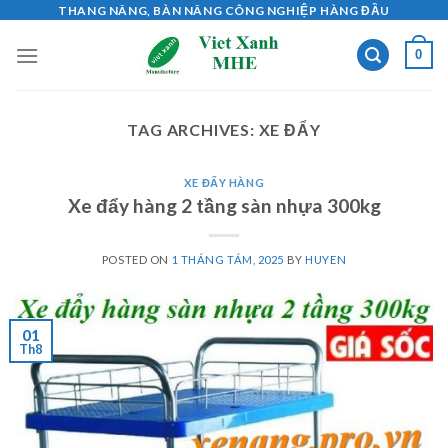
Skip
THANG NÂNG, BÀN NÂNG CÔNG NGHIỆP HÀNG ĐẦU
to
0
content
TAG ARCHIVES:
XE ĐẨY
XE ĐẨY HÀNG
Xe đẩy hàng 2 tầng sàn nhựa 300kg
POSTED ON
1 THÁNG TÁM, 2025
BY
HUYEN
01
Th8