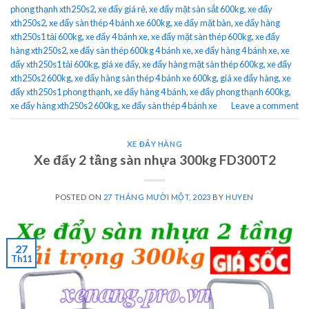
phong thạnh xth250s2
,
xe đẩy giá rẻ
,
xe đẩy mặt sàn sắt 600kg
,
xe đẩy
xth250s2
,
xe đẩy sàn thép 4 bánh xe 600kg
,
xe đẩy mặt bàn
,
xe đẩy hàng
xth250s1 tải 600kg
,
xe đẩy 4 bánh xe
,
xe đẩy mặt sàn thép 600kg
,
xe đẩy
hàng xth250s2
,
xe đẩy sàn thép 600kg 4 bánh xe
,
xe đẩy hàng 4 bánh xe
,
xe
đẩy xth250s1 tải 600kg
,
giá xe đẩy
,
xe đẩy hàng mặt sàn thép 600kg
,
xe đẩy
xth250s2 600kg
,
xe đẩy hàng sàn thép 4 bánh xe 600kg
,
giá xe đẩy hàng
,
xe
đẩy xth250s1 phong thạnh
,
xe đẩy hàng 4 bánh
,
xe đẩy phong thạnh 600kg
,
xe đẩy hàng xth250s2 600kg
,
xe đẩy sàn thép 4 bánh xe
Leave a comment
XE ĐẨY HÀNG
Xe đẩy 2 tầng sàn nhựa 300kg FD300T2
POSTED ON
27 THÁNG MƯỜI MỘT, 2023
BY
HUYEN
27
Th11