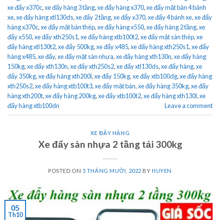
xe đẩy x370c
,
xe đẩy hàng 3 tầng
,
xe đẩy hàng x370
,
xe đẩy mặt bàn 4 bánh
xe
,
xe đẩy hàng xtl130ds
,
xe đẩy 2 tầng
,
xe đẩy x370
,
xe đẩy 4 bánh xe
,
xe đẩy
hàng x370c
,
xe đẩy mặt bàn thép
,
xe đẩy hàng x550
,
xe đẩy hàng 2 tầng
,
xe
đẩy x550
,
xe đẩy xth250s1
,
xe đẩy hàng xtb100t2
,
xe đẩy mặt sàn thép
,
xe
đẩy hàng xtl130t2
,
xe đẩy 500kg
,
xe đẩy x485
,
xe đẩy hàng xth250s1
,
xe đẩy
hàng x485
,
xe đẩy
,
xe đẩy mặt sàn nhựa
,
xe đẩy hàng xth130n
,
xe đẩy hàng
150kg
,
xe đẩy xth130n
,
xe đẩy xth250s2
,
xe đẩy xtl130ds
,
xe đẩy hàng
,
xe
đẩy 350kg
,
xe đẩy hàng xth200l
,
xe đẩy 150kg
,
xe đẩy xtb100dg
,
xe đẩy hàng
xth250s2
,
xe đẩy hàng xtb100t3
,
xe đẩy mặt bàn
,
xe đẩy hàng 350kg
,
xe đẩy
hàng xth200t
,
xe đẩy hàng 200kg
,
xe đẩy xtb100t2
,
xe đẩy hàng xth130l
,
xe
đẩy hàng xtb100dn
Leave a comment
XE ĐẨY HÀNG
Xe đẩy sàn nhựa 2 tầng tải 300kg
POSTED ON
5 THÁNG MƯỜI, 2022
BY
HUYEN
05
Th10