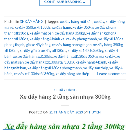
CONTINUE READING
→
Posted in
XE ĐẨY HÀNG
|
Tagged
xe đẩy hàng mặt sàn
,
xe đẩy
,
xe đẩy hàng
giá rẻ
,
xe đẩy 350kg xtl130ds
,
xe đẩy hàng
,
xe đẩy 350kg
,
xe đẩy phong
thạnh xtl130ds
,
xe đẩy mặt bàn
,
xe đẩy hàng 350kg
,
xe đẩy hàng phong
thạnh xtl130ds
,
xe đẩy hàng 4 bánh xe
,
xe đẩy phong thạnh
,
xe đẩy xtl130ds
phong thạnh
,
giá xe đẩy hàng
,
xe đẩy hàng phong thạnh
,
xe đẩy hàng 350kg
xtl130ds
,
xe đẩy giá rẻ
,
xe đẩy xtl130ds
,
xe đẩy xtl130ds 350kg
,
xe đẩy 4
bánh xe
,
xe đẩy hàng xtl130ds
,
xe đẩy hàng xtl130ds 350kg
,
giá xe đẩy
,
xe
đẩy mặt sàn
,
xe đẩy hàng xtl130ds tải 350kg
,
xe đẩy hàng 4 bánh
,
xe đẩy
hàng mặt bàn
,
xe đẩy hàng xtl130ds phong thạnh
,
xe đẩy sàn thép
,
xe đẩy 4
bánh
,
xe đẩy xtl130ds tải 350kg
,
xe đẩy hàng sàn thép
Leave a comment
XE ĐẨY HÀNG
Xe đẩy hàng 2 tầng sàn nhựa 300kg
POSTED ON
21 THÁNG BẢY, 2023
BY
HUYEN