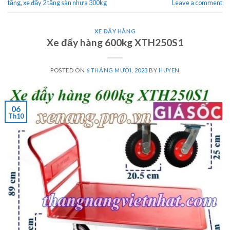
tầng
,
xe đẩy 2 tầng sàn nhựa 300kg
Leave a comment
XE ĐẨY HÀNG
Xe đẩy hàng 600kg XTH250S1
POSTED ON
6 THÁNG MƯỜI, 2023
BY
HUYEN
06
Th10