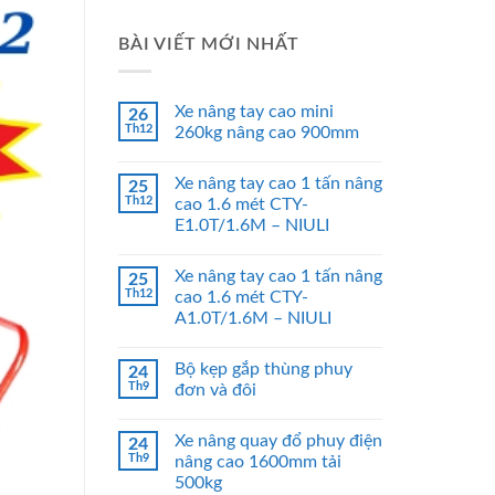
BÀI VIẾT MỚI NHẤT
Xe nâng tay cao mini
26
Th12
260kg nâng cao 900mm
Xe nâng tay cao 1 tấn nâng
25
Th12
cao 1.6 mét CTY-
E1.0T/1.6M – NIULI
Xe nâng tay cao 1 tấn nâng
25
Th12
cao 1.6 mét CTY-
A1.0T/1.6M – NIULI
Bộ kẹp gắp thùng phuy
24
Th9
đơn và đôi
Xe nâng quay đổ phuy điện
24
Th9
nâng cao 1600mm tải
500kg