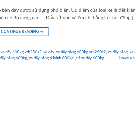
 bàn đẩy được sử dụng phổ biến. Ưu điểm của loại xe là tiết kiệ
 thép có độ cứng cao. – Đẩy rất nhẹ và êm chỉ bằng lực tác động [
CONTINUE READING
→
,
xe đẩy 600kg xth250s2
,
xe đẩy
,
xe đẩy hàng 600kg xth250s2
,
xe đẩy hàng
,
xe
 đẩy hàng 600kg
,
xe đẩy hàng 4 bánh 600kg
,
giá xe đẩy 600kg
Leave a 