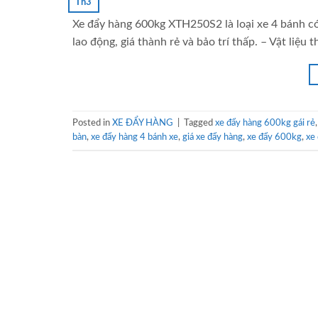
Th3
Xe đẩy hàng 600kg XTH250S2 là loại xe 4 bánh có
lao động, giá thành rẻ và bảo trí thấp. – Vật liệu
Posted in
XE ĐẨY HÀNG
|
Tagged
xe đẩy hàng 600kg gái rẻ
bàn
,
xe đẩy hàng 4 bánh xe
,
giá xe đẩy hàng
,
xe đẩy 600kg
,
xe