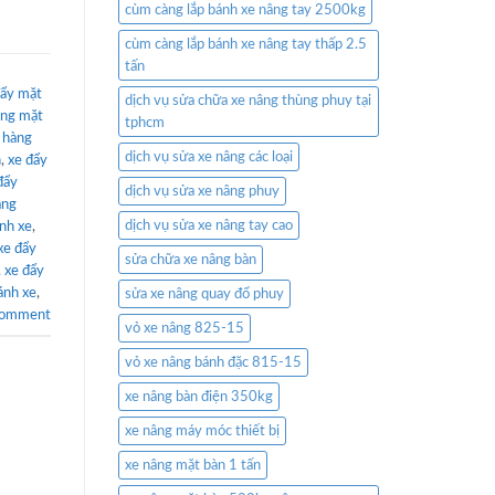
cùm càng lắp bánh xe nâng tay 2500kg
cùm càng lắp bánh xe nâng tay thấp 2.5
tấn
đẩy mặt
dịch vụ sửa chữa xe nâng thùng phuy tại
àng mặt
tphcm
 hàng
dịch vụ sửa xe nâng các loại
h
,
xe đẩy
đẩy
dịch vụ sửa xe nâng phuy
àng
dịch vụ sửa xe nâng tay cao
nh xe
,
xe đẩy
sửa chữa xe nâng bàn
,
xe đẩy
ánh xe
,
sửa xe nâng quay đổ phuy
comment
vỏ xe nâng 825-15
vỏ xe nâng bánh đặc 815-15
xe nâng bàn điện 350kg
xe nâng máy móc thiết bị
xe nâng mặt bàn 1 tấn