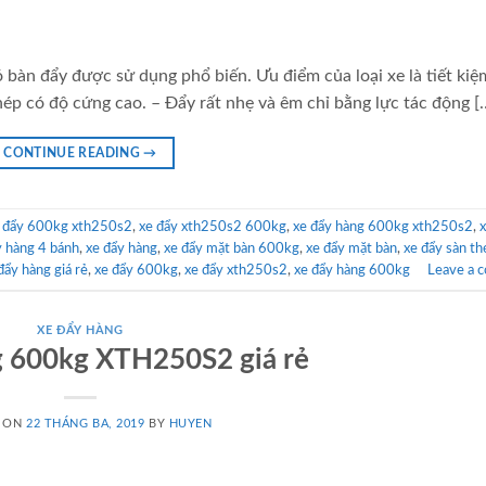
 bàn đẩy được sử dụng phổ biến. Ưu điểm của loại xe là tiết kiệ
 thép có độ cứng cao. – Đẩy rất nhẹ và êm chỉ bằng lực tác động [
CONTINUE READING
→
 đẩy 600kg xth250s2
,
xe đẩy xth250s2 600kg
,
xe đẩy hàng 600kg xth250s2
,
x
y hàng 4 bánh
,
xe đẩy hàng
,
xe đẩy mặt bàn 600kg
,
xe đẩy mặt bàn
,
xe đẩy sàn th
đẩy hàng giá rẻ
,
xe đẩy 600kg
,
xe đẩy xth250s2
,
xe đẩy hàng 600kg
Leave a 
XE ĐẨY HÀNG
g 600kg XTH250S2 giá rẻ
D ON
22 THÁNG BA, 2019
BY
HUYEN