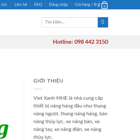
n tức
Liên hệ
FAQ
Đăng nhập
Giỏ hàng /
0
₫
0
Tìm
kiếm:
Hotline: 098 442 3150
GIỚI THIỆU
Viet Xanh MHE là nhà cung cấp
thiết bị nâng hàng đầu như thang
nâng người, thang nâng hàng, bàn
nâng thủy lực, xe nâng bàn, xe
nâng tay, xe nâng điện, xe nâng
thủy lực.