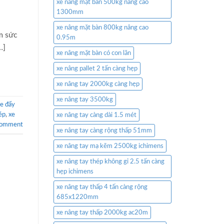
xe nâng mặt bàn 500kg nâng cao
1300mm
xe nâng mặt bàn 800kg nâng cao
m sức
0.95m
…]
xe nâng mặt bàn có con lăn
xe nâng pallet 2 tấn càng hẹp
xe nâng tay 2000kg càng hẹp
xe nâng tay 3500kg
e đẩy
ép
,
xe
xe nâng tay càng dài 1.5 mét
comment
xe nâng tay càng rộng thấp 51mm
xe nâng tay mạ kẽm 2500kg ichimens
xe nâng tay thép không gỉ 2.5 tấn càng
hẹp ichimens
xe nâng tay thấp 4 tấn càng rộng
685x1220mm
xe nâng tay thấp 2000kg ac20m