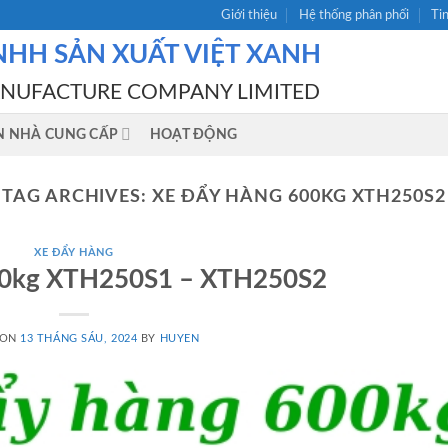
Giới thiệu
Hệ thống phân phối
Ti
NHH SẢN XUẤT VIỆT XANH
ANUFACTURE COMPANY LIMITED
N NHÀ CUNG CẤP
HOẠT ĐỘNG
TAG ARCHIVES:
XE ĐẨY HÀNG 600KG XTH250S2
XE ĐẨY HÀNG
00kg XTH250S1 – XTH250S2
 ON
13 THÁNG SÁU, 2024
BY
HUYEN