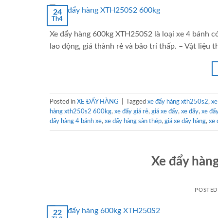
24
Th4
Xe đẩy hàng 600kg XTH250S2 là loại xe 4 bánh có
lao động, giá thành rẻ và bảo trí thấp. – Vật liệu
Posted in
XE ĐẨY HÀNG
|
Tagged
xe đẩy hàng xth250s2
,
xe
hàng xth250s2 600kg
,
xe đẩy giá rẻ
,
giá xe đẩy
,
xe đẩy
,
xe đẩ
đẩy hàng 4 bánh xe
,
xe đẩy hàng sàn thép
,
giá xe đẩy hàng
,
xe 
Xe đẩy hàn
POSTE
22