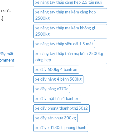
xe nâng tay thấp càng hẹp 2.5 tấn niuli
m sức
xe nâng tay thấp mạ kẽm càng hẹp
…]
2500kg
xe nâng tay thấp mạ kẽm không gỉ
2500kg
xe nâng tay thấp siêu dài 1.5 mét
xe nâng tay thấp thân mạ kẽm 2500kg
 đẩy mặt
càng hẹp
comment
xe đẩy 600kg 4 bánh xe
xe đẩy hàng 4 bánh 500kg
xe đẩy hàng x370c
xe đẩy mặt bàn 4 bánh xe
xe đẩy phong thạnh xth250s2
xe đẩy sàn nhựa 300kg
xe đẩy xtl130ds phong thạnh