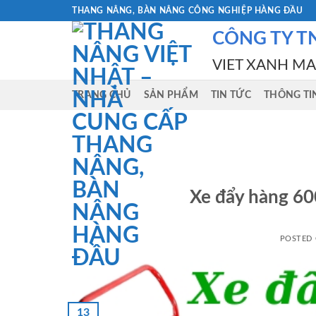
Skip
THANG NÂNG, BÀN NÂNG CÔNG NGHIỆP HÀNG ĐẦU
to
CÔNG TY T
content
VIET XANH M
TRANG CHỦ
SẢN PHẨM
TIN TỨC
THÔNG TI
Xe đẩy hàng 6
POSTED
13