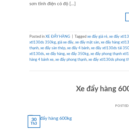
sơn tĩnh điện có độ […]
Posted in
XE ĐẨY HÀNG
|
Tagged
xe đẩy giá rẻ
,
xe đẩy xtl1
xtl130ds 350kg
,
giá xe đẩy
,
xe đẩy mặt sàn
,
xe đẩy hàng xtl1
thạnh
,
xe đẩy sàn thép
,
xe đẩy 4 bánh
,
xe đẩy xtl130ds tải 35
xtl130ds
,
xe đẩy hàng
,
xe đẩy 350kg
,
xe đẩy phong thạnh xtl
hàng 4 bánh xe
,
xe đẩy phong thạnh
,
xe đẩy xtl130ds phong t
Xe đẩy hàng 6
POSTE
30
Th3