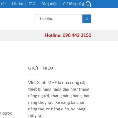
n tức
Liên hệ
FAQ
Đăng nhập
Giỏ hàng /
0
₫
0
Tìm
kiếm:
Hotline: 098 442 3150
GIỚI THIỆU
Viet Xanh MHE là nhà cung cấp
thiết bị nâng hàng đầu như thang
nâng người, thang nâng hàng, bàn
nâng thủy lực, xe nâng bàn, xe
nâng tay, xe nâng điện, xe nâng
ển được
thủy lực.