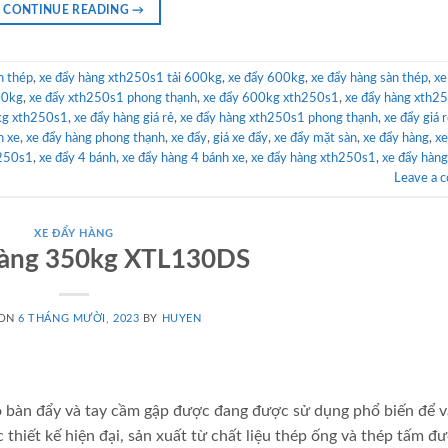
CONTINUE READING
→
n thép
,
xe đẩy hàng xth250s1 tải 600kg
,
xe đẩy 600kg
,
xe đẩy hàng sàn thép
,
xe
00kg
,
xe đẩy xth250s1 phong thạnh
,
xe đẩy 600kg xth250s1
,
xe đẩy hàng xth2
kg xth250s1
,
xe đẩy hàng giá rẻ
,
xe đẩy hàng xth250s1 phong thạnh
,
xe đẩy giá 
h xe
,
xe đẩy hàng phong thạnh
,
xe đẩy
,
giá xe đẩy
,
xe đẩy mặt sàn
,
xe đẩy hàng
,
xe
h250s1
,
xe đẩy 4 bánh
,
xe đẩy hàng 4 bánh xe
,
xe đẩy hàng xth250s1
,
xe đẩy hàn
Leave a 
XE ĐẨY HÀNG
hàng 350kg XTL130DS
 ON
6 THÁNG MƯỜI, 2023
BY
HUYEN
ó bàn đẩy và tay cầm gập được đang được sử dụng phổ biến để 
hiết kế hiện đại, sản xuất từ chất liệu thép ống và thép tấm đ