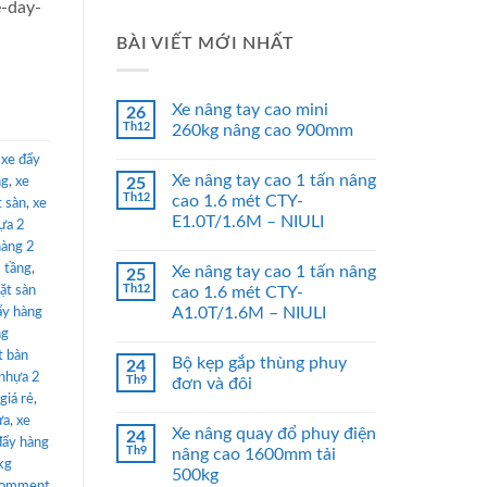
e-day-
BÀI VIẾT MỚI NHẤT
Xe nâng tay cao mini
26
Th12
260kg nâng cao 900mm
,
xe đẩy
Xe nâng tay cao 1 tấn nâng
ng
,
xe
25
Th12
cao 1.6 mét CTY-
t sàn
,
xe
E1.0T/1.6M – NIULI
ựa 2
hàng 2
 tầng
,
Xe nâng tay cao 1 tấn nâng
25
Th12
ặt sàn
cao 1.6 mét CTY-
A1.0T/1.6M – NIULI
ẩy hàng
ng
t bàn
Bộ kẹp gắp thùng phuy
24
 nhựa 2
Th9
đơn và đôi
giá rẻ
,
ựa
,
xe
Xe nâng quay đổ phuy điện
24
đẩy hàng
Th9
nâng cao 1600mm tải
kg
500kg
comment