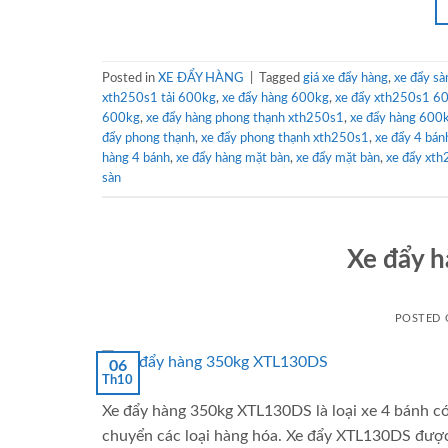
Posted in
XE ĐẨY HÀNG
|
Tagged
giá xe đẩy hàng
,
xe đẩy sà
xth250s1 tải 600kg
,
xe đẩy hàng 600kg
,
xe đẩy xth250s1 6
600kg
,
xe đẩy hàng phong thạnh xth250s1
,
xe đẩy hàng 600
đẩy phong thạnh
,
xe đẩy phong thạnh xth250s1
,
xe đẩy 4 bán
hàng 4 bánh
,
xe đẩy hàng mặt bàn
,
xe đẩy mặt bàn
,
xe đẩy xt
sàn
Xe đẩy 
POSTED
06
Th10
Xe đẩy hàng 350kg XTL130DS là loại xe 4 bánh c
chuyển các loại hàng hóa. Xe đẩy XTL130DS được t