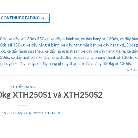
CONTINUE READING
→
30ds
,
xe đẩy xtl130ds 350kg
,
xe đẩy 4 bánh xe
,
xe đẩy hàng xtl130ds
,
xe đẩy hà
30ds tải 350kg
,
xe đẩy hàng 4 bánh
,
xe đẩy hàng mặt bàn
,
xe đẩy hàng xtl130ds 
0kg
,
xe đẩy hàng sàn thép
,
xe đẩy hàng mặt sàn
,
xe đẩy
,
xe đẩy hàng giá rẻ
,
xe đẩ
130ds
,
xe đẩy mặt bàn
,
xe đẩy hàng 350kg
,
xe đẩy hàng phong thạnh xtl130ds
,
x
hạnh
,
giá xe đẩy hàng
,
xe đẩy hàng phong thạnh
,
xe đẩy hàng 350kg xtl130ds
Leave a 
XE ĐẨY HÀNG
00kg XTH250S1 và XTH250S2
D ON
30 THÁNG BA, 2022
BY
HUYEN