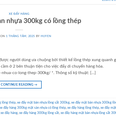
XE ĐẨY HÀNG
àn nhựa 300kg có lồng thép
 ON
1 THÁNG TÁM, 2025
BY
HUYEN
được người dùng ưa chuộng bởi thiết kế lồng thép xung quanh g
y cầm ở 2 bên thuận tiện cho việc đẩy di chuyển hàng hóa.
-nhua-co-long-thep-300kg/ *. Thông số kỹ thuật: […]
CONTINUE READING
→
 lồng thép
,
xe đẩy mặt bàn nhựa lồng sắt 300kg
,
xe đẩy mặt bàn nhựa 300kg lồ
xe đẩy hàng 300kg mặt sàn nhựa có lồng thép
,
xe đẩy hàng lồng thép
,
xe đẩy mặt
,
xe đẩy hàng
,
xe đẩy hàng 300kg lồng sắt
,
xe đẩy hàng mặt bàn nhựa lồng sắt 3