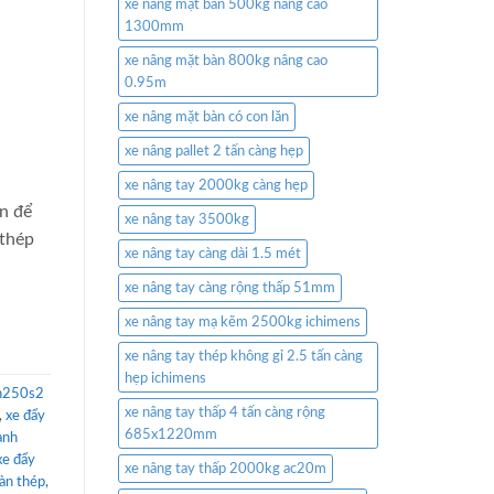
xe nâng mặt bàn 500kg nâng cao
1300mm
xe nâng mặt bàn 800kg nâng cao
0.95m
xe nâng mặt bàn có con lăn
xe nâng pallet 2 tấn càng hẹp
xe nâng tay 2000kg càng hẹp
n để
xe nâng tay 3500kg
 thép
xe nâng tay càng dài 1.5 mét
xe nâng tay càng rộng thấp 51mm
xe nâng tay mạ kẽm 2500kg ichimens
xe nâng tay thép không gỉ 2.5 tấn càng
hẹp ichimens
th250s2
xe nâng tay thấp 4 tấn càng rộng
,
xe đẩy
685x1220mm
ạnh
xe đẩy
xe nâng tay thấp 2000kg ac20m
sàn thép
,