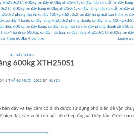
y xth250s2 tải 600kg
,
xe đẩy 600kg xth250s1
,
xe đẩy mặt sàn sắt
,
xe đẩy hàng
50s2 tải 600kg
,
xe đẩy hàng 600kg xth250s1
,
xe đẩy hàng mặt sàn sắt
,
xe đẩy 
xth250s2 phong thạnh
,
xe đẩy 600kg xth250s2
,
xe đẩy hàng mặt sàn thép
,
xe đẩ
đẩy
,
xe đẩy 4 bánh
,
xe đẩy hàng xth250s2 phong thạnh
,
xe đẩy hàng 600kg xth2
sàn thép 600kg
,
xe đẩy hàng
,
xe đẩy hàng mặt sàn
,
xe đẩy phong thạnh xth250s2
n thép 4 bánh xe 600kg
,
xe đẩy mặt bàn
,
xe đẩy hàng xth250s1 tải 600kg
,
xe đẩy
 sàn thép 600kg 4 bánh xe
Leave a 
XE ĐẨY HÀNG
hàng 600kg XTH250S1
 ON
6 THÁNG MƯỜI, 2023
BY
HUYEN
ó bàn đẩy và tay cầm cố định được sử dụng phổ biến để vận chu
 hiện đại, sản xuất từ chất liệu thép ống và thép tấm được sơn 