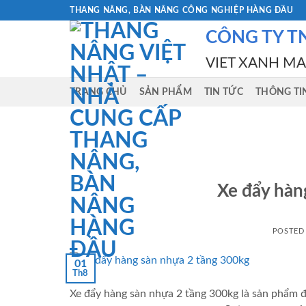
Skip
THANG NÂNG, BÀN NÂNG CÔNG NGHIỆP HÀNG ĐẦU
to
CÔNG TY T
content
VIET XANH M
TRANG CHỦ
SẢN PHẨM
TIN TỨC
THÔNG TI
Xe đẩy hàn
POSTED
01
Th8
Xe đẩy hàng sàn nhựa 2 tầng 300kg là sản phẩm 