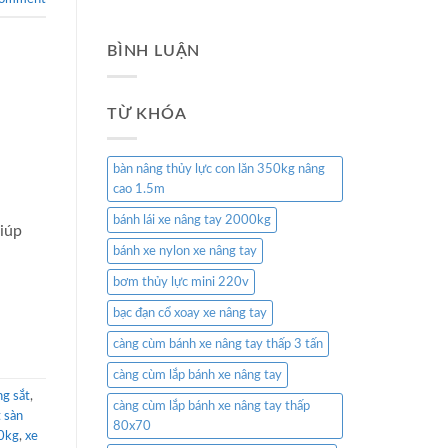
BÌNH LUẬN
TỪ KHÓA
bàn nâng thủy lực con lăn 350kg nâng
cao 1.5m
bánh lái xe nâng tay 2000kg
iúp
bánh xe nylon xe nâng tay
bơm thủy lực mini 220v
bạc đạn cổ xoay xe nâng tay
càng cùm bánh xe nâng tay thấp 3 tấn
càng cùm lắp bánh xe nâng tay
ng sắt
,
càng cùm lắp bánh xe nâng tay thấp
 sàn
80x70
00kg
,
xe