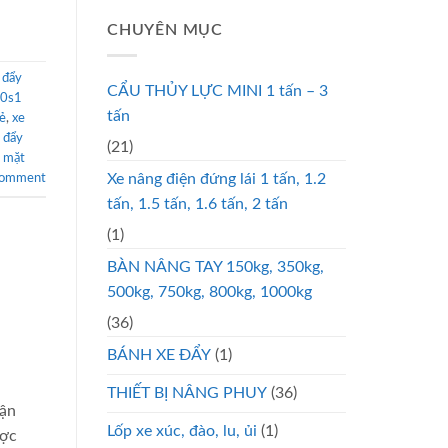
CHUYÊN MỤC
 đẩy
CẨU THỦY LỰC MINI 1 tấn – 3
50s1
tấn
rẻ
,
xe
 đẩy
(21)
g mặt
Xe nâng điện đứng lái 1 tấn, 1.2
comment
tấn, 1.5 tấn, 1.6 tấn, 2 tấn
(1)
BÀN NÂNG TAY 150kg, 350kg,
500kg, 750kg, 800kg, 1000kg
(36)
BÁNH XE ĐẨY
(1)
THIẾT BỊ NÂNG PHUY
(36)
vận
Lốp xe xúc, đào, lu, ủi
(1)
ược