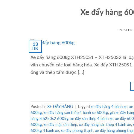
Xe đẩy hàng 6
POSTED
13
Th6
Xe đẩy hàng 600kg XTH250S1 – XTH250S2 là loại 
vận chuyển các loại hàng hóa. Xe đẩy XTH250S1 –
ống và thép tấm được […]
Posted in
XE ĐẨY HÀNG
|
Tagged
xe đẩy hàng 4 bánh xe
,
xe
600kg
,
xe đẩy hàng sàn thép 4 bánh xe 600kg
,
giá xe đẩy hàn
hàng xth250s2 600kg
,
xe đẩy sàn thép 4 bánh xe
,
xe đẩy 60
600kg
,
xe đẩy mặt sàn thép
,
xe đẩy hàng sàn thép 4 bánh xe
,
600kg 4 bánh xe
,
xe đẩy phong thạnh
,
xe đẩy hàng phong thạ