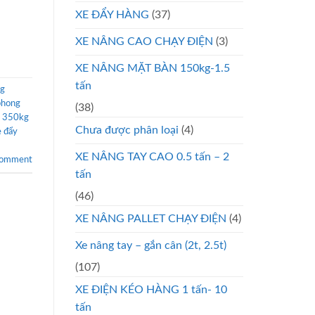
XE ĐẨY HÀNG
(37)
XE NÂNG CAO CHẠY ĐIỆN
(3)
XE NÂNG MẶT BÀN 150kg-1.5
tấn
ng
phong
(38)
y 350kg
Chưa được phân loại
(4)
e đẩy
XE NÂNG TAY CAO 0.5 tấn – 2
comment
tấn
(46)
XE NÂNG PALLET CHẠY ĐIỆN
(4)
Xe nâng tay – gắn cân (2t, 2.5t)
(107)
XE ĐIỆN KÉO HÀNG 1 tấn- 10
tấn