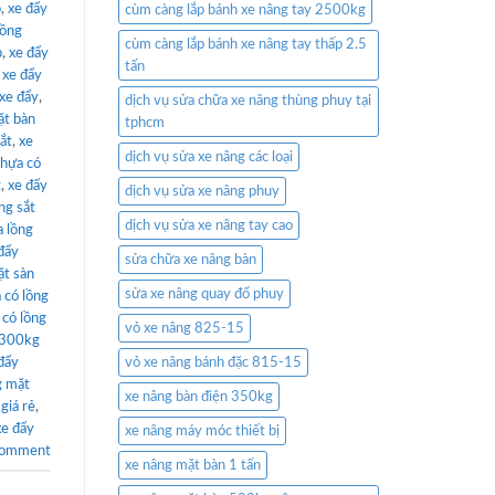
p
,
xe đẩy
cùm càng lắp bánh xe nâng tay 2500kg
lồng
cùm càng lắp bánh xe nâng tay thấp 2.5
p
,
xe đẩy
tấn
,
xe đẩy
 xe đẩy
,
dịch vụ sửa chữa xe nâng thùng phuy tại
ặt bàn
tphcm
ắt
,
xe
dịch vụ sửa xe nâng các loại
nhựa có
g
,
xe đẩy
dịch vụ sửa xe nâng phuy
ng sắt
dịch vụ sửa xe nâng tay cao
a lồng
đẩy
sửa chữa xe nâng bàn
ặt sàn
sửa xe nâng quay đổ phuy
 có lồng
 có lồng
vỏ xe nâng 825-15
 300kg
đẩy
vỏ xe nâng bánh đặc 815-15
g mặt
xe nâng bàn điện 350kg
giá rẻ
,
xe đẩy
xe nâng máy móc thiết bị
comment
xe nâng mặt bàn 1 tấn