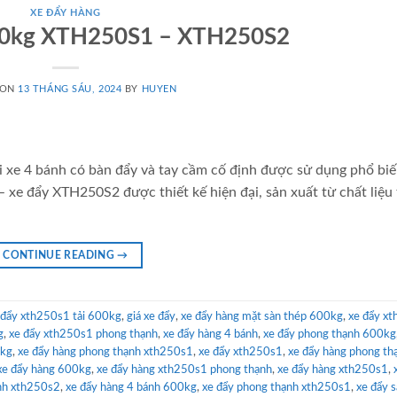
XE ĐẨY HÀNG
00kg XTH250S1 – XTH250S2
 ON
13 THÁNG SÁU, 2024
BY
HUYEN
xe 4 bánh có bàn đẩy và tay cầm cố định được sử dụng phổ biế
 xe đẩy XTH250S2 được thiết kế hiện đại, sản xuất từ chất liệu
CONTINUE READING
→
 đẩy xth250s1 tải 600kg
,
giá xe đẩy
,
xe đẩy hàng mặt sàn thép 600kg
,
xe đẩy x
g
,
xe đẩy xth250s1 phong thạnh
,
xe đẩy hàng 4 bánh
,
xe đẩy phong thạnh 600kg
0kg
,
xe đẩy hàng phong thạnh xth250s1
,
xe đẩy xth250s1
,
xe đẩy hàng phong th
xe đẩy hàng 600kg
,
xe đẩy hàng xth250s1 phong thạnh
,
xe đẩy hàng xth250s1
,
nh xth250s2
,
xe đẩy hàng 4 bánh 600kg
,
xe đẩy phong thạnh xth250s1
,
xe đẩy 