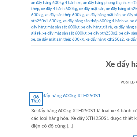
xe đẩy hàng 600kg 4 bánh xe
,
xe đẩy hàng phong thạnh
,
xe đẩ
thép
,
xe đẩy 4 bánh 600kg
,
xe đẩy mặt sàn
,
xe đẩy hàng xth2
600kg
,
xe đẩy sàn thép 600kg
,
xe đẩy hàng mặt bàn
,
xe đẩy 
xth250s1 600kg
,
xe đẩy hàng sàn thép 600kg 4 bánh xe
,
xe 
đẩy hàng mặt sàn sắt 600kg
,
xe đẩy hàng giá rẻ
,
xe đẩy hàng 
giá rẻ
,
xe đẩy mặt sàn sắt 600kg
,
xe đẩy xth250s2
,
xe đẩy sà
xe
,
xe đẩy mặt sàn thép 600kg
,
xe đẩy hàng xth250s2
,
xe đẩy
Xe đẩy 
POSTED
06
Th10
Xe đẩy hàng 600kg XTH250S1 là loại xe 4 bánh c
các loại hàng hóa. Xe đẩy XTH250S1 được thiết kế
điện có độ cứng […]