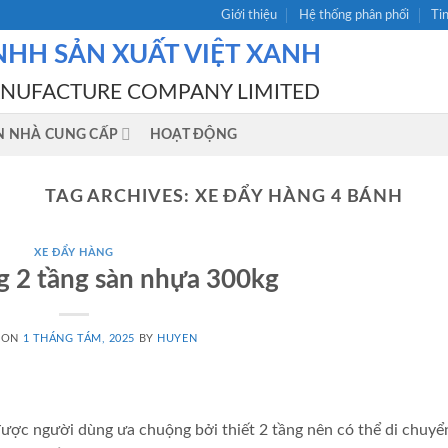
Giới thiệu
Hệ thống phân phối
Ti
NHH SẢN XUẤT VIỆT XANH
ANUFACTURE COMPANY LIMITED
N NHÀ CUNG CẤP
HOẠT ĐỘNG
TAG ARCHIVES:
XE ĐẨY HÀNG 4 BÁNH
XE ĐẨY HÀNG
g 2 tầng sàn nhựa 300kg
 ON
1 THÁNG TÁM, 2025
BY
HUYEN
được người dùng ưa chuộng bởi thiết 2 tầng nên có thể di chuy