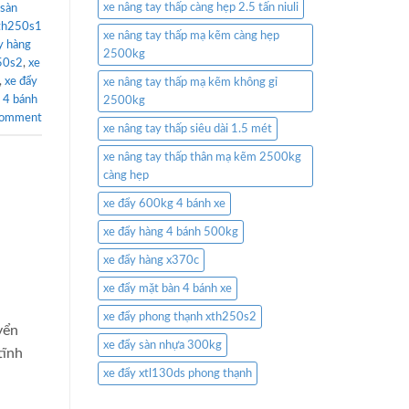
xe nâng tay thấp càng hẹp 2.5 tấn niuli
 sàn
xth250s1
xe nâng tay thấp mạ kẽm càng hẹp
y hàng
2500kg
50s2
,
xe
,
xe đẩy
xe nâng tay thấp mạ kẽm không gỉ
 4 bánh
2500kg
comment
xe nâng tay thấp siêu dài 1.5 mét
xe nâng tay thấp thân mạ kẽm 2500kg
càng hẹp
xe đẩy 600kg 4 bánh xe
xe đẩy hàng 4 bánh 500kg
xe đẩy hàng x370c
xe đẩy mặt bàn 4 bánh xe
xe đẩy phong thạnh xth250s2
yển
xe đẩy sàn nhựa 300kg
tĩnh
xe đẩy xtl130ds phong thạnh