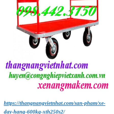
https://thangnangvietnhat.com/san-pham/xe-
day-hang-600kg-xth250s2/