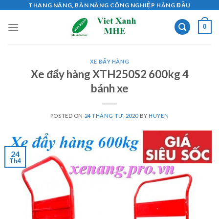
Skip
THANG NÂNG, BÀN NÂNG CÔNG NGHIỆP HÀNG ĐẦU
to
0
content
XE ĐẨY HÀNG
Xe đẩy hàng XTH250S2 600kg 4
bánh xe
POSTED ON
24 THÁNG TƯ, 2020
BY
HUYEN
24
Th4