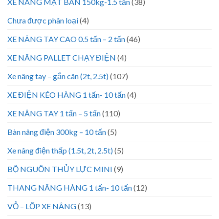
XE NÂNG MẶT BÀN 150kg-1.5 tấn
(38)
Chưa được phân loại
(4)
XE NÂNG TAY CAO 0.5 tấn – 2 tấn
(46)
XE NÂNG PALLET CHẠY ĐIỆN
(4)
Xe nâng tay – gắn cân (2t, 2.5t)
(107)
XE ĐIỆN KÉO HÀNG 1 tấn- 10 tấn
(4)
XE NÂNG TAY 1 tấn – 5 tấn
(110)
Bàn nâng điện 300kg – 10 tấn
(5)
Xe nâng điện thấp (1.5t, 2t, 2.5t)
(5)
BỘ NGUỒN THỦY LỰC MINI
(9)
THANG NÂNG HÀNG 1 tấn- 10 tấn
(12)
VỎ – LỐP XE NÂNG
(13)