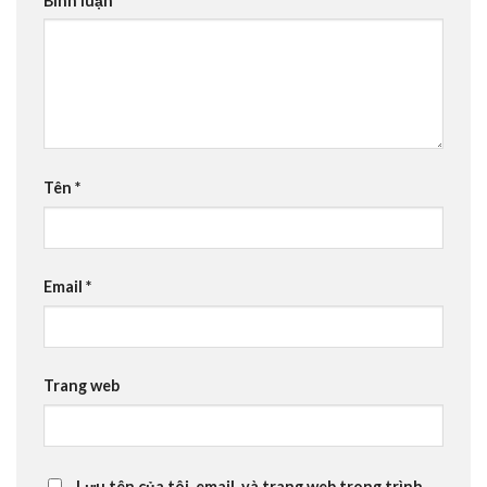
Bình luận
*
Tên
*
Email
*
Trang web
Lưu tên của tôi, email, và trang web trong trình