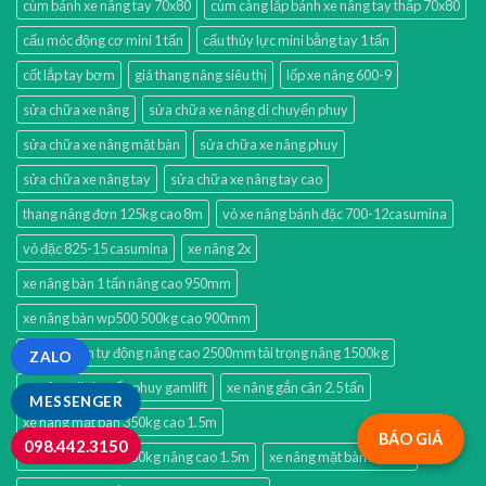
cùm bánh xe nâng tay 70x80
cùm càng lắp bánh xe nâng tay thấp 70x80
cẩu móc động cơ mini 1 tấn
cẩu thủy lực mini bằng tay 1 tấn
cốt lắp tay bơm
giá thang nâng siêu thị
lốp xe nâng 600-9
sửa chữa xe nâng
sửa chữa xe nâng di chuyển phuy
sửa chữa xe nâng mặt bàn
sửa chữa xe nâng phuy
sửa chữa xe nâng tay
sửa chữa xe nâng tay cao
thang nâng đơn 125kg cao 8m
vỏ xe nâng bánh đặc 700-12casumina
vỏ đặc 825-15 casumina
xe nâng 2x
xe nâng bàn 1 tấn nâng cao 950mm
xe nâng bàn wp500 500kg cao 900mm
xe nâng bán tự động nâng cao 2500mm tải trọng nâng 1500kg
ZALO
xe nâng di chuyển phuy gamlift
xe nâng gắn cân 2.5 tấn
MESSENGER
xe nâng mặt bàn 350kg cao 1.5m
BÁO GIÁ
098.442.3150
xe nâng mặt bàn 350kg nâng cao 1.5m
xe nâng mặt bàn điện 2x