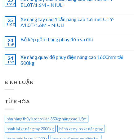
Th12
E1.0T/1.6M – NIULI
Xe nâng tay cao 1 tấn nâng cao 1.6 mét CTY-
25
Th12
A1.0T/1.6M – NIULI
Bộ kẹp gắp thùng phuy đơn và đôi
24
Th9
Xe nâng quay đổ phuy điện nâng cao 1600mm tải
24
Th9
500kg
BÌNH LUẬN
TỪ KHÓA
bàn nâng thủy lực con lăn 350kg nâng cao 1.5m
bánh lái xe nâng tay 2000kg
bánh xe nylon xe nâng tay
bơm thủy lực mini 220v
bạc đạn cổ xoay xe nâng tay