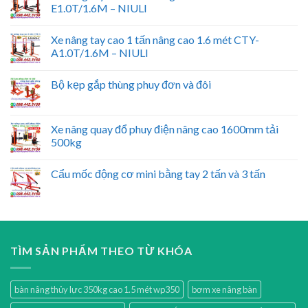
E1.0T/1.6M – NIULI
Xe nâng tay cao 1 tấn nâng cao 1.6 mét CTY-
A1.0T/1.6M – NIULI
Bộ kẹp gắp thùng phuy đơn và đôi
Xe nâng quay đổ phuy điện nâng cao 1600mm tải
500kg
Cẩu mốc động cơ mini bằng tay 2 tấn và 3 tấn
TÌM SẢN PHẨM THEO TỪ KHÓA
bàn nâng thủy lực 350kg cao 1.5 mét wp350
bơm xe nâng bàn