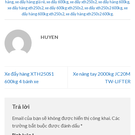
hàng
,
xe đẩy hàng giá rẻ
,
xe đẩy 600kg
,
xe đẩy xth250s2
,
xe đẩy hàng 600kg
,
xe đẩy hàng xth250s2
,
xe đẩy 600kg xth250s2
,
xe đẩy xth250s2 600kg
,
xe
đẩy hàng 600kg xth250s2
,
xe đẩy hàng xth250s2 600kg
.
HUYEN
Xe đẩy hàng XTH250S1
Xe nâng tay 2000kg JC20M
600kg 4 bánh xe
TW-LIFTER
Trả lời
Email của bạn sẽ không được hiển thị công khai.
Các
trường bắt buộc được đánh dấu
*