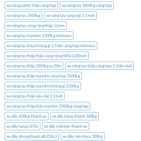
xe nâng pallet 2 tấn càng hẹp
xe nâng tay 2000kg càng hẹp
xe nâng tay 3500kg
xe nâng tay càng dài 1.5 mét
xe nâng tay càng rộng thấp 51mm
xe nâng tay mạ kẽm 2500kg ichimens
xe nâng tay thép không gỉ 2.5 tấn càng hẹp ichimens
xe nâng tay thấp 4 tấn càng rộng 685x1220mm
xe nâng tay thấp 2000kg ac20m
xe nâng tay thấp càng hẹp 2.5 tấn niuli
xe nâng tay thấp mạ kẽm càng hẹp 2500kg
xe nâng tay thấp mạ kẽm không gỉ 2500kg
xe nâng tay thấp siêu dài 1.5 mét
xe nâng tay thấp thân mạ kẽm 2500kg càng hẹp
xe đẩy 600kg 4 bánh xe
xe đẩy hàng 4 bánh 500kg
xe đẩy hàng x370c
xe đẩy mặt bàn 4 bánh xe
xe đẩy phong thạnh xth250s2
xe đẩy sàn nhựa 300kg