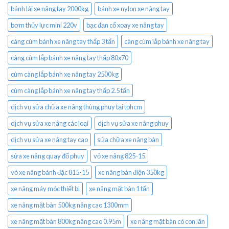
bánh lái xe nâng tay 2000kg
bánh xe nylon xe nâng tay
bơm thủy lực mini 220v
bạc đạn cổ xoay xe nâng tay
càng cùm bánh xe nâng tay thấp 3 tấn
càng cùm lắp bánh xe nâng tay
càng cùm lắp bánh xe nâng tay thấp 80x70
cùm càng lắp bánh xe nâng tay 2500kg
cùm càng lắp bánh xe nâng tay thấp 2.5 tấn
dịch vụ sửa chữa xe nâng thùng phuy tại tphcm
dịch vụ sửa xe nâng các loại
dịch vụ sửa xe nâng phuy
dịch vụ sửa xe nâng tay cao
sửa chữa xe nâng bàn
sửa xe nâng quay đổ phuy
vỏ xe nâng 825-15
vỏ xe nâng bánh đặc 815-15
xe nâng bàn điện 350kg
xe nâng máy móc thiết bị
xe nâng mặt bàn 1 tấn
xe nâng mặt bàn 500kg nâng cao 1300mm
xe nâng mặt bàn 800kg nâng cao 0.95m
xe nâng mặt bàn có con lăn