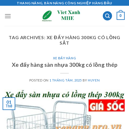
Skip
THANG NÂNG, BÀN NÂNG CÔNG NGHIỆP HÀNG ĐẦU
to
0
content
TAG ARCHIVES:
XE ĐẨY HÀNG 300KG CÓ LỒNG
SẮT
XE ĐẨY HÀNG
Xe đẩy hàng sàn nhựa 300kg có lồng thép
POSTED ON
1 THÁNG TÁM, 2025
BY
HUYEN
01
Th8