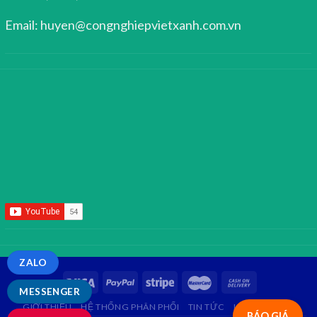
Email: huyen@congnghiepvietxanh.com.vn
ZALO
MESSENGER
GIỚI THIỆU
HỆ THỐNG PHÂN PHỐI
TIN TỨC
LIÊN HỆ
FAQ
BÁO GIÁ