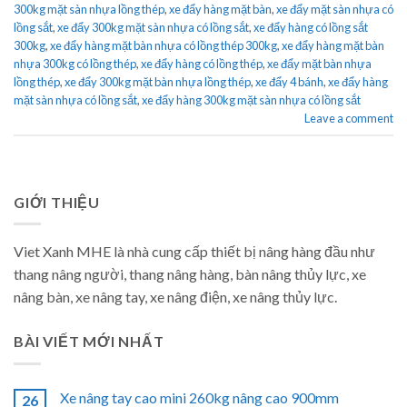
300kg mặt sàn nhựa lồng thép
,
xe đẩy hàng mặt bàn
,
xe đẩy mặt sàn nhựa có
lồng sắt
,
xe đẩy 300kg mặt sàn nhựa có lồng sắt
,
xe đẩy hàng có lồng sắt
300kg
,
xe đẩy hàng mặt bàn nhựa có lồng thép 300kg
,
xe đẩy hàng mặt bàn
nhựa 300kg có lồng thép
,
xe đẩy hàng có lồng thép
,
xe đẩy mặt bàn nhựa
lồng thép
,
xe đẩy 300kg mặt bàn nhựa lồng thép
,
xe đẩy 4 bánh
,
xe đẩy hàng
mặt sàn nhựa có lồng sắt
,
xe đẩy hàng 300kg mặt sàn nhựa có lồng sắt
Leave a comment
GIỚI THIỆU
Viet Xanh MHE là nhà cung cấp thiết bị nâng hàng đầu như
thang nâng người, thang nâng hàng, bàn nâng thủy lực, xe
nâng bàn, xe nâng tay, xe nâng điện, xe nâng thủy lực.
BÀI VIẾT MỚI NHẤT
Xe nâng tay cao mini 260kg nâng cao 900mm
26