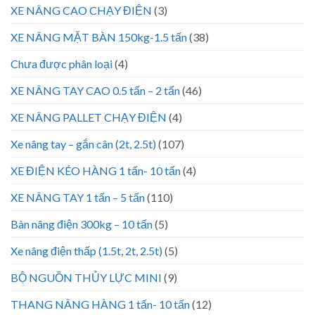
XE NÂNG CAO CHẠY ĐIỆN
(3)
XE NÂNG MẶT BÀN 150kg-1.5 tấn
(38)
Chưa được phân loại
(4)
XE NÂNG TAY CAO 0.5 tấn – 2 tấn
(46)
XE NÂNG PALLET CHẠY ĐIỆN
(4)
Xe nâng tay – gắn cân (2t, 2.5t)
(107)
XE ĐIỆN KÉO HÀNG 1 tấn- 10 tấn
(4)
XE NÂNG TAY 1 tấn – 5 tấn
(110)
Bàn nâng điện 300kg – 10 tấn
(5)
Xe nâng điện thấp (1.5t, 2t, 2.5t)
(5)
BỘ NGUỒN THỦY LỰC MINI
(9)
THANG NÂNG HÀNG 1 tấn- 10 tấn
(12)