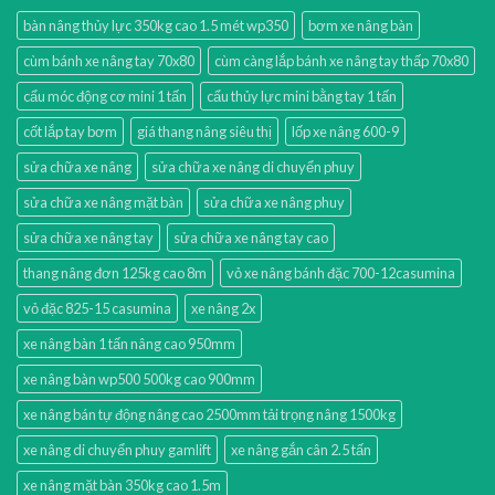
bàn nâng thủy lực 350kg cao 1.5 mét wp350
bơm xe nâng bàn
cùm bánh xe nâng tay 70x80
cùm càng lắp bánh xe nâng tay thấp 70x80
cẩu móc động cơ mini 1 tấn
cẩu thủy lực mini bằng tay 1 tấn
cốt lắp tay bơm
giá thang nâng siêu thị
lốp xe nâng 600-9
sửa chữa xe nâng
sửa chữa xe nâng di chuyển phuy
sửa chữa xe nâng mặt bàn
sửa chữa xe nâng phuy
sửa chữa xe nâng tay
sửa chữa xe nâng tay cao
thang nâng đơn 125kg cao 8m
vỏ xe nâng bánh đặc 700-12casumina
vỏ đặc 825-15 casumina
xe nâng 2x
xe nâng bàn 1 tấn nâng cao 950mm
xe nâng bàn wp500 500kg cao 900mm
xe nâng bán tự động nâng cao 2500mm tải trọng nâng 1500kg
xe nâng di chuyển phuy gamlift
xe nâng gắn cân 2.5 tấn
xe nâng mặt bàn 350kg cao 1.5m