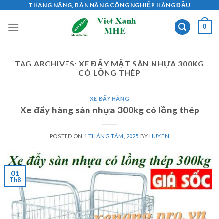
Skip
THANG NÂNG, BÀN NÂNG CÔNG NGHIỆP HÀNG ĐẦU
to
0
content
TAG ARCHIVES:
XE ĐẨY MẶT SÀN NHỰA 300KG
CÓ LỒNG THÉP
XE ĐẨY HÀNG
Xe đẩy hàng sàn nhựa 300kg có lồng thép
POSTED ON
1 THÁNG TÁM, 2025
BY
HUYEN
01
Th8