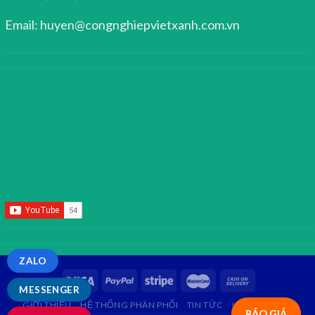
Email: huyen@congnghiepvietxanh.com.vn
ZALO
MESSENGER
GIỚI THIỆU
HỆ THỐNG PHÂN PHỐI
TIN TỨC
LIÊN HỆ
FAQ
BÁO GIÁ