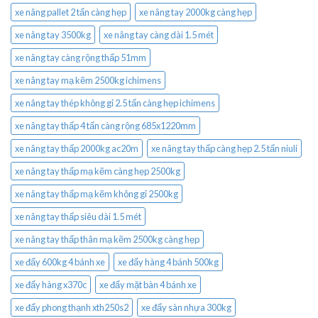
xe nâng pallet 2 tấn càng hẹp
xe nâng tay 2000kg càng hẹp
xe nâng tay 3500kg
xe nâng tay càng dài 1.5 mét
xe nâng tay càng rộng thấp 51mm
xe nâng tay mạ kẽm 2500kg ichimens
xe nâng tay thép không gỉ 2.5 tấn càng hẹp ichimens
xe nâng tay thấp 4 tấn càng rộng 685x1220mm
xe nâng tay thấp 2000kg ac20m
xe nâng tay thấp càng hẹp 2.5 tấn niuli
xe nâng tay thấp mạ kẽm càng hẹp 2500kg
xe nâng tay thấp mạ kẽm không gỉ 2500kg
xe nâng tay thấp siêu dài 1.5 mét
xe nâng tay thấp thân mạ kẽm 2500kg càng hẹp
xe đẩy 600kg 4 bánh xe
xe đẩy hàng 4 bánh 500kg
xe đẩy hàng x370c
xe đẩy mặt bàn 4 bánh xe
xe đẩy phong thạnh xth250s2
xe đẩy sàn nhựa 300kg