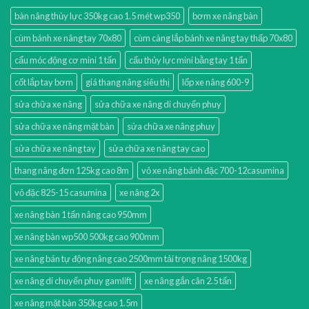
bàn nâng thủy lực 350kg cao 1.5 mét wp350
bơm xe nâng bàn
cùm bánh xe nâng tay 70x80
cùm càng lắp bánh xe nâng tay thấp 70x80
cẩu móc động cơ mini 1 tấn
cẩu thủy lực mini bằng tay 1 tấn
cốt lắp tay bơm
giá thang nâng siêu thị
lốp xe nâng 600-9
sửa chữa xe nâng
sửa chữa xe nâng di chuyển phuy
sửa chữa xe nâng mặt bàn
sửa chữa xe nâng phuy
sửa chữa xe nâng tay
sửa chữa xe nâng tay cao
thang nâng đơn 125kg cao 8m
vỏ xe nâng bánh đặc 700-12casumina
vỏ đặc 825-15 casumina
xe nâng 2x
xe nâng bàn 1 tấn nâng cao 950mm
xe nâng bàn wp500 500kg cao 900mm
xe nâng bán tự động nâng cao 2500mm tải trọng nâng 1500kg
xe nâng di chuyển phuy gamlift
xe nâng gắn cân 2.5 tấn
xe nâng mặt bàn 350kg cao 1.5m