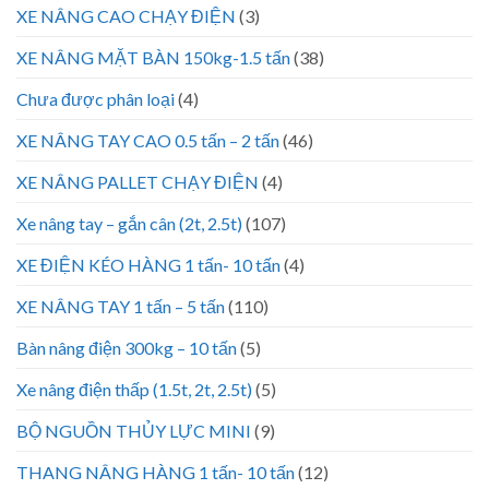
XE NÂNG CAO CHẠY ĐIỆN
(3)
XE NÂNG MẶT BÀN 150kg-1.5 tấn
(38)
Chưa được phân loại
(4)
XE NÂNG TAY CAO 0.5 tấn – 2 tấn
(46)
XE NÂNG PALLET CHẠY ĐIỆN
(4)
Xe nâng tay – gắn cân (2t, 2.5t)
(107)
XE ĐIỆN KÉO HÀNG 1 tấn- 10 tấn
(4)
XE NÂNG TAY 1 tấn – 5 tấn
(110)
Bàn nâng điện 300kg – 10 tấn
(5)
Xe nâng điện thấp (1.5t, 2t, 2.5t)
(5)
BỘ NGUỒN THỦY LỰC MINI
(9)
THANG NÂNG HÀNG 1 tấn- 10 tấn
(12)