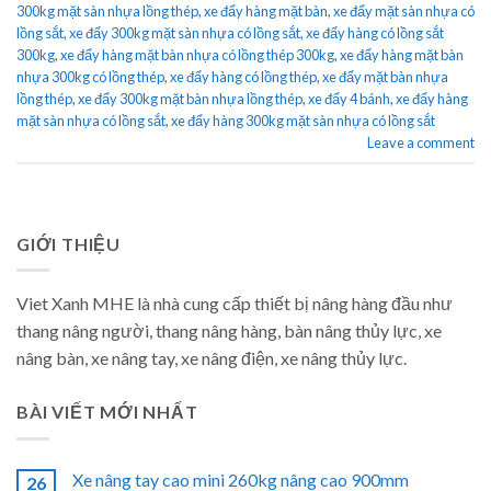
300kg mặt sàn nhựa lồng thép
,
xe đẩy hàng mặt bàn
,
xe đẩy mặt sàn nhựa có
lồng sắt
,
xe đẩy 300kg mặt sàn nhựa có lồng sắt
,
xe đẩy hàng có lồng sắt
300kg
,
xe đẩy hàng mặt bàn nhựa có lồng thép 300kg
,
xe đẩy hàng mặt bàn
nhựa 300kg có lồng thép
,
xe đẩy hàng có lồng thép
,
xe đẩy mặt bàn nhựa
lồng thép
,
xe đẩy 300kg mặt bàn nhựa lồng thép
,
xe đẩy 4 bánh
,
xe đẩy hàng
mặt sàn nhựa có lồng sắt
,
xe đẩy hàng 300kg mặt sàn nhựa có lồng sắt
Leave a comment
GIỚI THIỆU
Viet Xanh MHE là nhà cung cấp thiết bị nâng hàng đầu như
thang nâng người, thang nâng hàng, bàn nâng thủy lực, xe
nâng bàn, xe nâng tay, xe nâng điện, xe nâng thủy lực.
BÀI VIẾT MỚI NHẤT
Xe nâng tay cao mini 260kg nâng cao 900mm
26