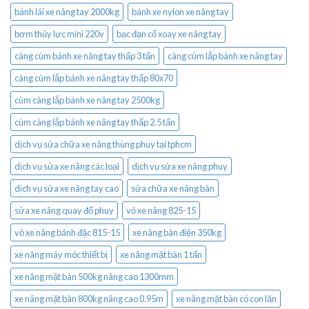
bánh lái xe nâng tay 2000kg
bánh xe nylon xe nâng tay
bơm thủy lực mini 220v
bạc đạn cổ xoay xe nâng tay
càng cùm bánh xe nâng tay thấp 3 tấn
càng cùm lắp bánh xe nâng tay
càng cùm lắp bánh xe nâng tay thấp 80x70
cùm càng lắp bánh xe nâng tay 2500kg
cùm càng lắp bánh xe nâng tay thấp 2.5 tấn
dịch vụ sửa chữa xe nâng thùng phuy tại tphcm
dịch vụ sửa xe nâng các loại
dịch vụ sửa xe nâng phuy
dịch vụ sửa xe nâng tay cao
sửa chữa xe nâng bàn
sửa xe nâng quay đổ phuy
vỏ xe nâng 825-15
vỏ xe nâng bánh đặc 815-15
xe nâng bàn điện 350kg
xe nâng máy móc thiết bị
xe nâng mặt bàn 1 tấn
xe nâng mặt bàn 500kg nâng cao 1300mm
xe nâng mặt bàn 800kg nâng cao 0.95m
xe nâng mặt bàn có con lăn