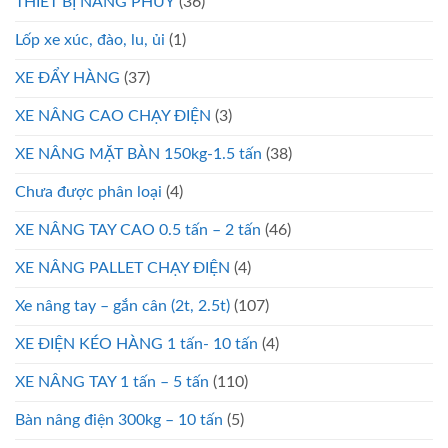
THIẾT BỊ NÂNG PHUY
(36)
Lốp xe xúc, đào, lu, ủi
(1)
XE ĐẨY HÀNG
(37)
XE NÂNG CAO CHẠY ĐIỆN
(3)
XE NÂNG MẶT BÀN 150kg-1.5 tấn
(38)
Chưa được phân loại
(4)
XE NÂNG TAY CAO 0.5 tấn – 2 tấn
(46)
XE NÂNG PALLET CHẠY ĐIỆN
(4)
Xe nâng tay – gắn cân (2t, 2.5t)
(107)
XE ĐIỆN KÉO HÀNG 1 tấn- 10 tấn
(4)
XE NÂNG TAY 1 tấn – 5 tấn
(110)
Bàn nâng điện 300kg – 10 tấn
(5)