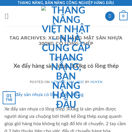
Skip
THANG NÂNG, BÀN NÂNG CÔNG NGHIỆP HÀNG ĐẦU
to
0
content
TAG ARCHIVES:
XE ĐẨY HÀNG MẶT SÀN NHỰA
300KG CÓ LỒNG THÉP
XE ĐẨY HÀNG
Xe đẩy hàng sàn nhựa 300kg có lồng thép
POSTED ON
1 THÁNG TÁM, 2025
BY
HUYEN
01
Th8
Xe đẩy sàn nhựa có lồng thép 300kg là sản phẩm được
người dùng ưa chuộng bởi thiết kế lồng thép xung quanh
giúp giữ hàng hóa không bị ngã đổ khi di chuyển, 2 tay cầm
ở 2 bên thuận tiện cho việc đẩy di chuyển hàng hóa.