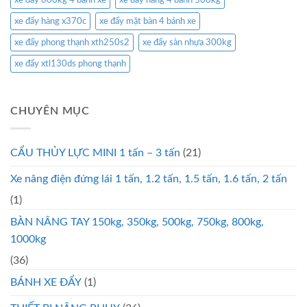
xe đẩy 600kg 4 bánh xe
xe đẩy hàng 4 bánh 500kg
xe đẩy hàng x370c
xe đẩy mặt bàn 4 bánh xe
xe đẩy phong thạnh xth250s2
xe đẩy sàn nhựa 300kg
xe đẩy xtl130ds phong thạnh
CHUYÊN MỤC
CẨU THỦY LỰC MINI 1 tấn – 3 tấn
(21)
Xe nâng điện đứng lái 1 tấn, 1.2 tấn, 1.5 tấn, 1.6 tấn, 2 tấn
(1)
BÀN NÂNG TAY 150kg, 350kg, 500kg, 750kg, 800kg,
1000kg
(36)
BÁNH XE ĐẨY
(1)