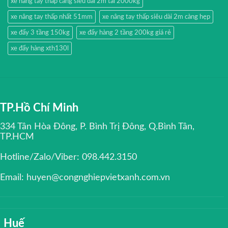
xe nâng tay thấp càng siêu dài 2m tải 2000kg
xe nâng tay thấp nhất 51mm
xe nâng tay thấp siêu dài 2m càng hẹp
xe đẩy 3 tầng 150kg
xe đẩy hàng 2 tầng 200kg giá rẻ
xe đẩy hàng xth130l
TP.Hồ Chí Minh
334 Tân Hòa Đông, P. Bình Trị Đông, Q.Bình Tân,
TP.HCM
Hotline/Zalo/Viber: 098.442.3150
Email: huyen@congnghiepvietxanh.com.vn
Huế