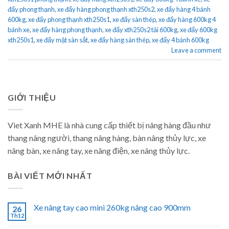
đẩy phong thạnh
,
xe đẩy hàng phong thạnh xth250s2
,
xe đẩy hàng 4 bánh
600kg
,
xe đẩy phong thạnh xth250s1
,
xe đẩy sàn thép
,
xe đẩy hàng 600kg 4
bánh xe
,
xe đẩy hàng phong thạnh
,
xe đẩy xth250s2 tải 600kg
,
xe đẩy 600kg
xth250s1
,
xe đẩy mặt sàn sắt
,
xe đẩy hàng sàn thép
,
xe đẩy 4 bánh 600kg
Leave a comment
GIỚI THIỆU
Viet Xanh MHE là nhà cung cấp thiết bị nâng hàng đầu như
thang nâng người, thang nâng hàng, bàn nâng thủy lực, xe
nâng bàn, xe nâng tay, xe nâng điện, xe nâng thủy lực.
BÀI VIẾT MỚI NHẤT
Xe nâng tay cao mini 260kg nâng cao 900mm
26
Th12