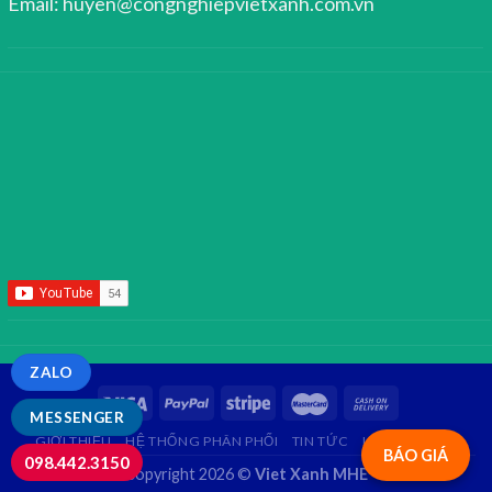
Email: huyen@congnghiepvietxanh.com.vn
ZALO
MESSENGER
GIỚI THIỆU
HỆ THỐNG PHÂN PHỐI
TIN TỨC
LIÊN HỆ
FAQ
BÁO GIÁ
098.442.3150
Copyright 2026 ©
Viet Xanh MHE