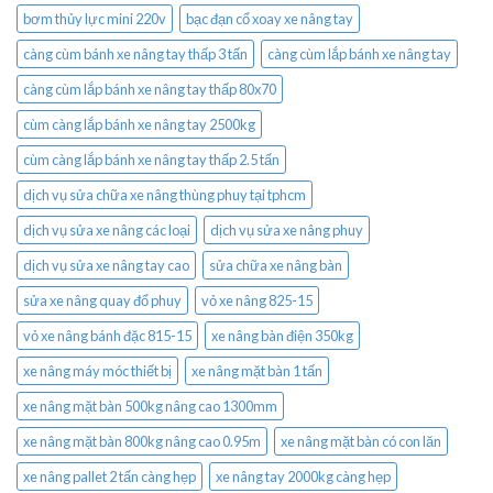
bơm thủy lực mini 220v
bạc đạn cổ xoay xe nâng tay
càng cùm bánh xe nâng tay thấp 3 tấn
càng cùm lắp bánh xe nâng tay
càng cùm lắp bánh xe nâng tay thấp 80x70
cùm càng lắp bánh xe nâng tay 2500kg
cùm càng lắp bánh xe nâng tay thấp 2.5 tấn
dịch vụ sửa chữa xe nâng thùng phuy tại tphcm
dịch vụ sửa xe nâng các loại
dịch vụ sửa xe nâng phuy
dịch vụ sửa xe nâng tay cao
sửa chữa xe nâng bàn
sửa xe nâng quay đổ phuy
vỏ xe nâng 825-15
vỏ xe nâng bánh đặc 815-15
xe nâng bàn điện 350kg
xe nâng máy móc thiết bị
xe nâng mặt bàn 1 tấn
xe nâng mặt bàn 500kg nâng cao 1300mm
xe nâng mặt bàn 800kg nâng cao 0.95m
xe nâng mặt bàn có con lăn
xe nâng pallet 2 tấn càng hẹp
xe nâng tay 2000kg càng hẹp