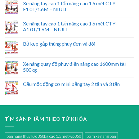
Xe nâng tay cao 1 tấn nâng cao 1.6 mét CTY-
E1.0T/1.6M – NIULI
Xe nâng tay cao 1 tấn nâng cao 1.6 mét CTY-
A1.0T/1.6M – NIULI
Bộ kẹp gắp thùng phuy đơn và đôi
Xe nâng quay đổ phuy điện nâng cao 1600mm tải
500kg
Cẩu mốc động cơ mini bằng tay 2 tấn và 3 tấn
TÌM SẢN PHẨM THEO TỪ KHÓA
bàn nâng thủy lực 350kg cao 1.5 mét wp350
bơm xe nâng bàn