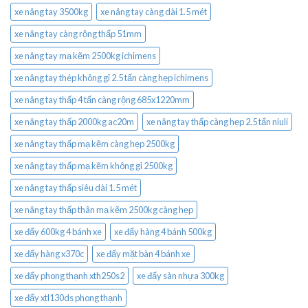
xe nâng tay 3500kg
xe nâng tay càng dài 1.5 mét
xe nâng tay càng rộng thấp 51mm
xe nâng tay mạ kẽm 2500kg ichimens
xe nâng tay thép không gỉ 2.5 tấn càng hẹp ichimens
xe nâng tay thấp 4 tấn càng rộng 685x1220mm
xe nâng tay thấp 2000kg ac20m
xe nâng tay thấp càng hẹp 2.5 tấn niuli
xe nâng tay thấp mạ kẽm càng hẹp 2500kg
xe nâng tay thấp mạ kẽm không gỉ 2500kg
xe nâng tay thấp siêu dài 1.5 mét
xe nâng tay thấp thân mạ kẽm 2500kg càng hẹp
xe đẩy 600kg 4 bánh xe
xe đẩy hàng 4 bánh 500kg
xe đẩy hàng x370c
xe đẩy mặt bàn 4 bánh xe
xe đẩy phong thạnh xth250s2
xe đẩy sàn nhựa 300kg
xe đẩy xtl130ds phong thạnh