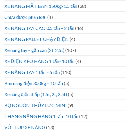
XE NÂNG MẶT BÀN 150kg-1.5 tấn
(38)
Chưa được phân loại
(4)
XE NÂNG TAY CAO 0.5 tấn – 2 tấn
(46)
XE NÂNG PALLET CHẠY ĐIỆN
(4)
Xe nâng tay – gắn cân (2t, 2.5t)
(107)
XE ĐIỆN KÉO HÀNG 1 tấn- 10 tấn
(4)
XE NÂNG TAY 1 tấn – 5 tấn
(110)
Bàn nâng điện 300kg – 10 tấn
(5)
Xe nâng điện thấp (1.5t, 2t, 2.5t)
(5)
BỘ NGUỒN THỦY LỰC MINI
(9)
THANG NÂNG HÀNG 1 tấn- 10 tấn
(12)
VỎ – LỐP XE NÂNG
(13)