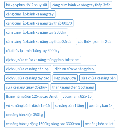
bộ kẹp phuy đôi 2 phuy sắt
càng cùm bánh xe nâng tay thấp 3 tấn
càng cùm lắp bánh xe nâng tay
càng cùm lắp bánh xe nâng tay thấp 80x70
cùm càng lắp bánh xe nâng tay 2500kg
cùm càng lắp bánh xe nâng tay thấp 2.5 tấn
cẩu thủy lực mini 2 tấn
cẩu thủy lực mini bằng tay 3000kg
dịch vụ sửa chữa xe nâng thùng phuy tại tphcm
dịch vụ sửa xe nâng các loại
dịch vụ sửa xe nâng phuy
dịch vụ sửa xe nâng tay cao
kẹp phuy đơn
sửa chữa xe nâng bàn
sửa xe nâng quay đổ phuy
thang nâng điện 1 cột nâng
thang nâng điện 125kg cao 8 mét
vỏ xe nâng 825-15
vỏ xe nâng bánh đặc 815-15
xe nâng bàn 1 tầng
xe nâng bàn 1x
xe nâng bàn điện 350kg
xe nâng bán tự động 1500kg nâng cao 3300mm
xe nâng kéo pallet