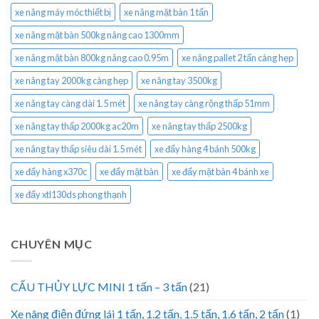
xe nâng máy móc thiết bị
xe nâng mặt bàn 1 tấn
xe nâng mặt bàn 500kg nâng cao 1300mm
xe nâng mặt bàn 800kg nâng cao 0.95m
xe nâng pallet 2 tấn càng hẹp
xe nâng tay 2000kg càng hẹp
xe nâng tay 3500kg
xe nâng tay càng dài 1.5 mét
xe nâng tay càng rộng thấp 51mm
xe nâng tay thấp 2000kg ac20m
xe nâng tay thấp 2500kg
xe nâng tay thấp siêu dài 1.5 mét
xe đẩy hàng 4 bánh 500kg
xe đẩy hàng x370c
xe đẩy mặt bàn
xe đẩy mặt bàn 4 bánh xe
xe đẩy xtl130ds phong thạnh
CHUYÊN MỤC
CẨU THỦY LỰC MINI 1 tấn – 3 tấn
(21)
Xe nâng điện đứng lái 1 tấn, 1.2 tấn, 1.5 tấn, 1.6 tấn, 2 tấn
(1)