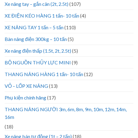
Xe nâng tay – gắn cân (2t, 2.5t)
(107)
XE ĐIỆN KÉO HÀNG 1 tấn- 10 tấn
(4)
XE NÂNG TAY 1 tấn – 5 tấn
(110)
Bàn nâng điện 300kg – 10 tấn
(5)
Xe nâng điện thấp (1.5t, 2t, 2.5t)
(5)
BỘ NGUỒN THỦY LỰC MINI
(9)
THANG NÂNG HÀNG 1 tấn- 10 tấn
(12)
VỎ – LỐP XE NÂNG
(13)
Phụ kiện chính hãng
(17)
THANG NÂNG NGƯỜI 3m, 6m, 8m, 9m, 10m, 12m, 14m,
16m
(18)
Xe nâng bán tự động (1t – 2 tấn)
(18)