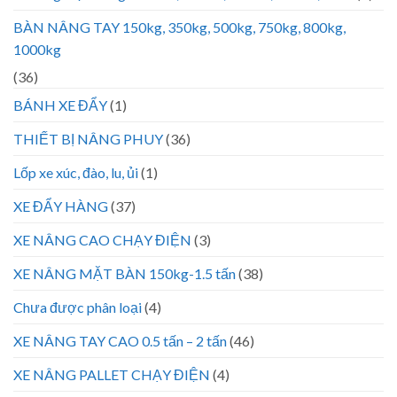
BÀN NÂNG TAY 150kg, 350kg, 500kg, 750kg, 800kg,
1000kg
(36)
BÁNH XE ĐẨY
(1)
THIẾT BỊ NÂNG PHUY
(36)
Lốp xe xúc, đào, lu, ủi
(1)
XE ĐẨY HÀNG
(37)
XE NÂNG CAO CHẠY ĐIỆN
(3)
XE NÂNG MẶT BÀN 150kg-1.5 tấn
(38)
Chưa được phân loại
(4)
XE NÂNG TAY CAO 0.5 tấn – 2 tấn
(46)
XE NÂNG PALLET CHẠY ĐIỆN
(4)