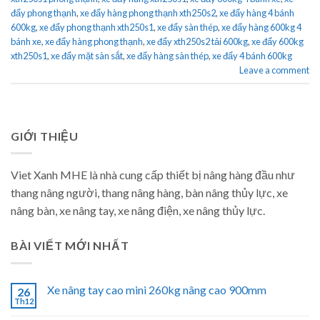
đẩy phong thạnh
,
xe đẩy hàng phong thạnh xth250s2
,
xe đẩy hàng 4 bánh
600kg
,
xe đẩy phong thạnh xth250s1
,
xe đẩy sàn thép
,
xe đẩy hàng 600kg 4
bánh xe
,
xe đẩy hàng phong thạnh
,
xe đẩy xth250s2 tải 600kg
,
xe đẩy 600kg
xth250s1
,
xe đẩy mặt sàn sắt
,
xe đẩy hàng sàn thép
,
xe đẩy 4 bánh 600kg
Leave a comment
GIỚI THIỆU
Viet Xanh MHE là nhà cung cấp thiết bị nâng hàng đầu như
thang nâng người, thang nâng hàng, bàn nâng thủy lực, xe
nâng bàn, xe nâng tay, xe nâng điện, xe nâng thủy lực.
BÀI VIẾT MỚI NHẤT
Xe nâng tay cao mini 260kg nâng cao 900mm
26
Th12