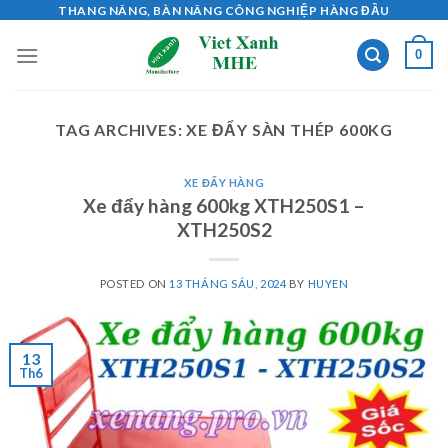
Skip
THANG NÂNG, BÀN NÂNG CÔNG NGHIỆP HÀNG ĐẦU
to
0
content
TAG ARCHIVES:
XE ĐẨY SÀN THÉP 600KG
XE ĐẨY HÀNG
Xe đẩy hàng 600kg XTH250S1 –
XTH250S2
POSTED ON
13 THÁNG SÁU, 2024
BY
HUYEN
13
Th6