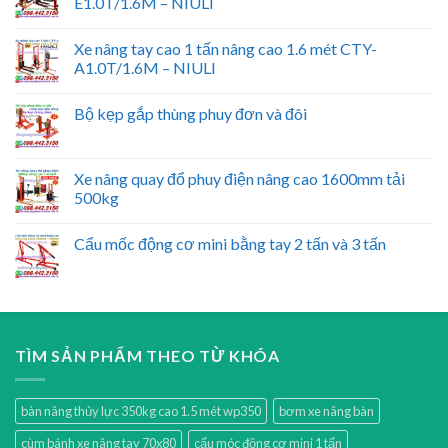
E1.0T/1.6M – NIULI
Xe nâng tay cao 1 tấn nâng cao 1.6 mét CTY-
A1.0T/1.6M – NIULI
Bộ kẹp gắp thùng phuy đơn và đôi
Xe nâng quay đổ phuy điện nâng cao 1600mm tải
500kg
Cẩu mốc động cơ mini bằng tay 2 tấn và 3 tấn
TÌM SẢN PHẨM THEO TỪ KHÓA
bàn nâng thủy lực 350kg cao 1.5 mét wp350
bơm xe nâng bàn
cùm bánh xe nâng tay 70x80
cẩu móc động cơ mini 1 tấn