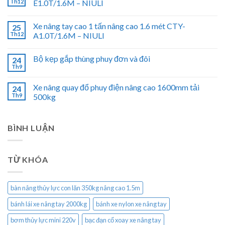
Th12
E1.0T/1.6M – NIULI
Xe nâng tay cao 1 tấn nâng cao 1.6 mét CTY-
25
Th12
A1.0T/1.6M – NIULI
Bộ kẹp gắp thùng phuy đơn và đôi
24
Th9
Xe nâng quay đổ phuy điện nâng cao 1600mm tải
24
Th9
500kg
BÌNH LUẬN
TỪ KHÓA
bàn nâng thủy lực con lăn 350kg nâng cao 1.5m
bánh lái xe nâng tay 2000kg
bánh xe nylon xe nâng tay
bơm thủy lực mini 220v
bạc đạn cổ xoay xe nâng tay