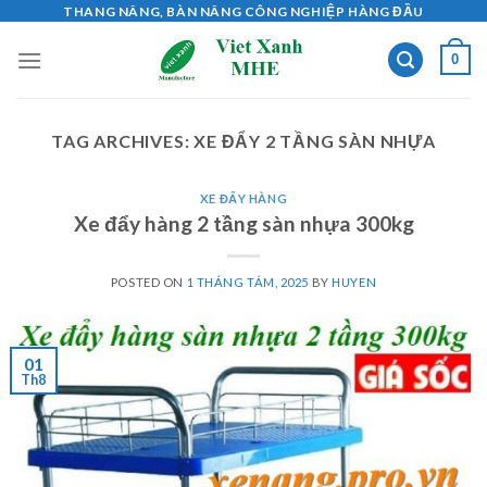
Skip
THANG NÂNG, BÀN NÂNG CÔNG NGHIỆP HÀNG ĐẦU
to
0
content
TAG ARCHIVES:
XE ĐẨY 2 TẦNG SÀN NHỰA
XE ĐẨY HÀNG
Xe đẩy hàng 2 tầng sàn nhựa 300kg
POSTED ON
1 THÁNG TÁM, 2025
BY
HUYEN
01
Th8