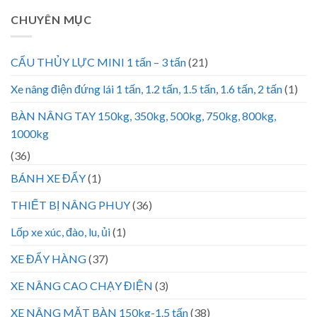
CHUYÊN MỤC
CẨU THỦY LỰC MINI 1 tấn – 3 tấn
(21)
Xe nâng điện đứng lái 1 tấn, 1.2 tấn, 1.5 tấn, 1.6 tấn, 2 tấn
(1)
BÀN NÂNG TAY 150kg, 350kg, 500kg, 750kg, 800kg,
1000kg
(36)
BÁNH XE ĐẨY
(1)
THIẾT BỊ NÂNG PHUY
(36)
Lốp xe xúc, đào, lu, ủi
(1)
XE ĐẨY HÀNG
(37)
XE NÂNG CAO CHẠY ĐIỆN
(3)
XE NÂNG MẶT BÀN 150kg-1.5 tấn
(38)