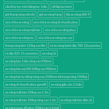
cẩu thủy lực mini bằng tay 1 tấn
cốt lắp tay bơm
giá thang nâng siêu thị
giá xe nâng hàng
lốp xe nâng 600-9
sửa chữa xe nâng
sửa chữa xe nâng di chuyển phuy
sửa chữa xe nâng mặt bàn
sửa chữa xe nâng phuy
sửa chữa xe nâng tay
sửa chữa xe nâng tay cao
thang nâng đơn 125kg cao 8m
vỏ xe nâng bánh đặc 700-12casumina
vỏ đặc 825-15 casumina
xe nâng 2x
xe nâng bàn 1 tấn nâng cao 950mm
xe nâng bàn wp500 500kg cao 900mm
xe nâng bán tự động nâng cao 2500mm tải trọng nâng 1500kg
xe nâng di chuyển phuy gamlift
xe nâng gắn cân 2.5 tấn
xe nâng mặt bàn 350kg cao 1.5m
xe nâng mặt bàn 350kg nâng cao 1.5m
xe nâng mặt bàn điện 2x
xe nâng quay đổ phuy 350kg cao 1.4 mét