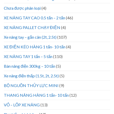
Chưa được phân loại
(4)
XE NÂNG TAY CAO 0.5 tấn – 2 tấn
(46)
XE NÂNG PALLET CHẠY ĐIỆN
(4)
Xe nâng tay – gắn cân (2t, 2.5t)
(107)
XE ĐIỆN KÉO HÀNG 1 tấn- 10 tấn
(4)
XE NÂNG TAY 1 tấn – 5 tấn
(110)
Bàn nâng điện 300kg – 10 tấn
(5)
Xe nâng điện thấp (1.5t, 2t, 2.5t)
(5)
BỘ NGUỒN THỦY LỰC MINI
(9)
THANG NÂNG HÀNG 1 tấn- 10 tấn
(12)
VỎ – LỐP XE NÂNG
(13)