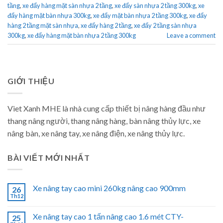
tầng
,
xe đẩy hàng mặt sàn nhựa 2 tầng
,
xe đẩy sàn nhựa 2 tầng 300kg
,
xe
đẩy hàng mặt bàn nhựa 300kg
,
xe đẩy mặt bàn nhựa 2 tầng 300kg
,
xe đẩy
hàng 2 tầng mặt sàn nhựa
,
xe đẩy hàng 2 tầng
,
xe đẩy 2 tầng sàn nhựa
300kg
,
xe đẩy hàng mặt bàn nhựa 2 tầng 300kg
Leave a comment
GIỚI THIỆU
Viet Xanh MHE là nhà cung cấp thiết bị nâng hàng đầu như
thang nâng người, thang nâng hàng, bàn nâng thủy lực, xe
nâng bàn, xe nâng tay, xe nâng điện, xe nâng thủy lực.
BÀI VIẾT MỚI NHẤT
Xe nâng tay cao mini 260kg nâng cao 900mm
26
Th12
Xe nâng tay cao 1 tấn nâng cao 1.6 mét CTY-
25