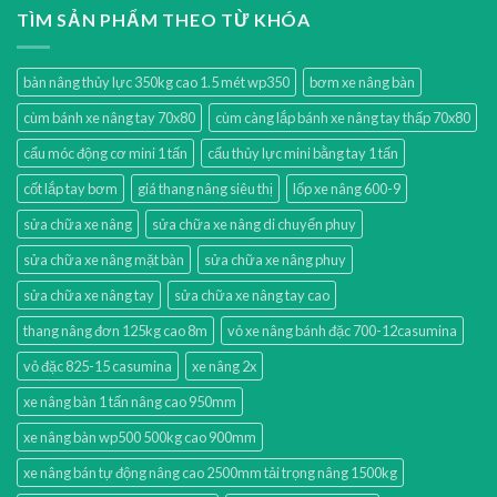
TÌM SẢN PHẨM THEO TỪ KHÓA
bàn nâng thủy lực 350kg cao 1.5 mét wp350
bơm xe nâng bàn
cùm bánh xe nâng tay 70x80
cùm càng lắp bánh xe nâng tay thấp 70x80
cẩu móc động cơ mini 1 tấn
cẩu thủy lực mini bằng tay 1 tấn
cốt lắp tay bơm
giá thang nâng siêu thị
lốp xe nâng 600-9
sửa chữa xe nâng
sửa chữa xe nâng di chuyển phuy
sửa chữa xe nâng mặt bàn
sửa chữa xe nâng phuy
sửa chữa xe nâng tay
sửa chữa xe nâng tay cao
thang nâng đơn 125kg cao 8m
vỏ xe nâng bánh đặc 700-12casumina
vỏ đặc 825-15 casumina
xe nâng 2x
xe nâng bàn 1 tấn nâng cao 950mm
xe nâng bàn wp500 500kg cao 900mm
xe nâng bán tự động nâng cao 2500mm tải trọng nâng 1500kg