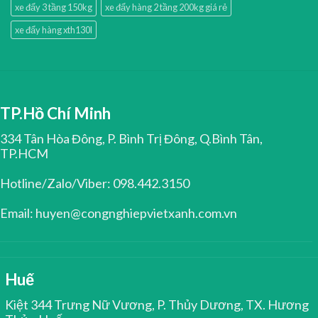
xe đẩy 3 tầng 150kg
xe đẩy hàng 2 tầng 200kg giá rẻ
xe đẩy hàng xth130l
TP.Hồ Chí Minh
334 Tân Hòa Đông, P. Bình Trị Đông, Q.Bình Tân,
TP.HCM
Hotline/Zalo/Viber: 098.442.3150
Email: huyen@congnghiepvietxanh.com.vn
Huế
Kiệt 344 Trưng Nữ Vương, P. Thủy Dương, TX. Hương