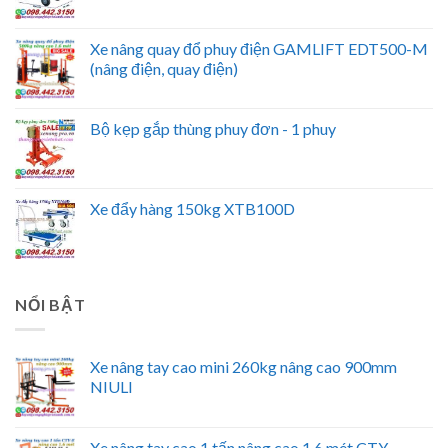
Xe nâng quay đổ phuy điện GAMLIFT EDT500-M
(nâng điện, quay điện)
Bộ kẹp gắp thùng phuy đơn - 1 phuy
Xe đẩy hàng 150kg XTB100D
NỔI BẬT
Xe nâng tay cao mini 260kg nâng cao 900mm
NIULI
Xe nâng tay cao 1 tấn nâng cao 1.6 mét CTY-