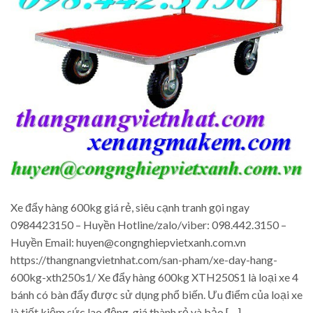
Xe đẩy hàng 600kg giá rẻ, siêu cạnh tranh gọi ngay
0984423150 – Huyền Hotline/zalo/viber: 098.442.3150 –
Huyền Email: huyen@congnghiepvietxanh.com.vn
https://thangnangvietnhat.com/san-pham/xe-day-hang-
600kg-xth250s1/ Xe đẩy hàng 600kg XTH250S1 là loại xe 4
bánh có bàn đẩy được sử dụng phổ biến. Ưu điểm của loại xe
là tiết kiệm sức lao động, giá thành rẻ và bảo […]