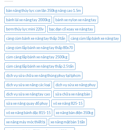
bàn nâng thủy lực con lăn 350kg nâng cao 1.5m
bánh lái xe nâng tay 2000kg
bánh xe nylon xe nâng tay
bơm thủy lực mini 220v
bạc đạn cổ xoay xe nâng tay
càng cùm bánh xe nâng tay thấp 3 tấn
càng cùm lắp bánh xe nâng tay
càng cùm lắp bánh xe nâng tay thấp 80x70
cùm càng lắp bánh xe nâng tay 2500kg
cùm càng lắp bánh xe nâng tay thấp 2.5 tấn
dịch vụ sửa chữa xe nâng thùng phuy tại tphcm
dịch vụ sửa xe nâng các loại
dịch vụ sửa xe nâng phuy
dịch vụ sửa xe nâng tay cao
sửa chữa xe nâng bàn
sửa xe nâng quay đổ phuy
vỏ xe nâng 825-15
vỏ xe nâng bánh đặc 815-15
xe nâng bàn điện 350kg
xe nâng máy móc thiết bị
xe nâng mặt bàn 1 tấn