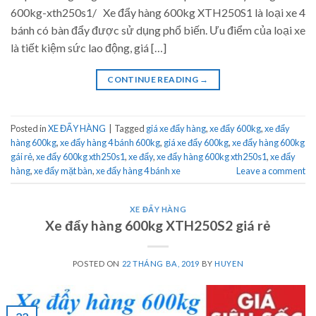
600kg-xth250s1/ Xe đẩy hàng 600kg XTH250S1 là loại xe 4
bánh có bàn đẩy được sử dụng phổ biến. Ưu điểm của loại xe
là tiết kiệm sức lao động, giá […]
CONTINUE READING
→
Posted in
XE ĐẨY HÀNG
|
Tagged
giá xe đẩy hàng
,
xe đẩy 600kg
,
xe đẩy
hàng 600kg
,
xe đẩy hàng 4 bánh 600kg
,
giá xe đẩy 600kg
,
xe đẩy hàng 600kg
gái rẻ
,
xe đẩy 600kg xth250s1
,
xe đẩy
,
xe đẩy hàng 600kg xth250s1
,
xe đẩy
hàng
,
xe đẩy mặt bàn
,
xe đẩy hàng 4 bánh xe
Leave a comment
XE ĐẨY HÀNG
Xe đẩy hàng 600kg XTH250S2 giá rẻ
POSTED ON
22 THÁNG BA, 2019
BY
HUYEN