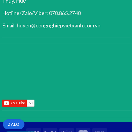
Thủy, Huế
Hotline/Zalo/Viber: 070.865.2740
Email: huyen@congnghiepvietxanh.com.vn
ZALO