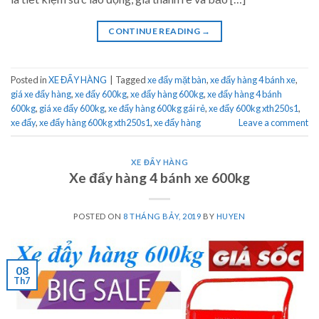
CONTINUE READING
→
Posted in
XE ĐẨY HÀNG
|
Tagged
xe đẩy mặt bàn
,
xe đẩy hàng 4 bánh xe
,
giá xe đẩy hàng
,
xe đẩy 600kg
,
xe đẩy hàng 600kg
,
xe đẩy hàng 4 bánh
600kg
,
giá xe đẩy 600kg
,
xe đẩy hàng 600kg gái rẻ
,
xe đẩy 600kg xth250s1
,
xe đẩy
,
xe đẩy hàng 600kg xth250s1
,
xe đẩy hàng
Leave a comment
XE ĐẨY HÀNG
Xe đẩy hàng 4 bánh xe 600kg
POSTED ON
8 THÁNG BẢY, 2019
BY
HUYEN
08
Th7