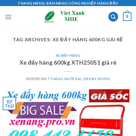
Skip
THANG NÂNG, BÀN NÂNG CÔNG NGHIỆP HÀNG ĐẦU
to
0
content
TAG ARCHIVES:
XE ĐẨY HÀNG 600KG GÁI RẺ
XE ĐẨY HÀNG
Xe đẩy hàng 600kg XTH250S1 giá rẻ
POSTED ON
7 THÁNG MƯỜI HAI, 2019
BY
HUYEN
07
Th12