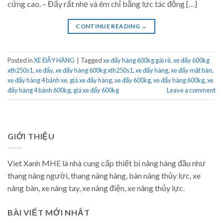
cứng cao. – Đẩy rất nhẹ và êm chỉ bằng lực tác động […]
CONTINUE READING
→
Posted in
XE ĐẨY HÀNG
|
Tagged
xe đẩy hàng 600kg gái rẻ
,
xe đẩy 600kg
xth250s1
,
xe đẩy
,
xe đẩy hàng 600kg xth250s1
,
xe đẩy hàng
,
xe đẩy mặt bàn
,
xe đẩy hàng 4 bánh xe
,
giá xe đẩy hàng
,
xe đẩy 600kg
,
xe đẩy hàng 600kg
,
xe
đẩy hàng 4 bánh 600kg
,
giá xe đẩy 600kg
Leave a comment
GIỚI THIỆU
Viet Xanh MHE là nhà cung cấp thiết bị nâng hàng đầu như
thang nâng người, thang nâng hàng, bàn nâng thủy lực, xe
nâng bàn, xe nâng tay, xe nâng điện, xe nâng thủy lực.
BÀI VIẾT MỚI NHẤT