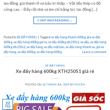
lao động, giá thành rẻ và bảo trí thấp. – Vật liệu thép có độ
cứng cao. – Đẩy rất nhẹ và êm chỉ bằng lực tác động […]
CONTINUE READING
→
Posted in
XE ĐẨY HÀNG
|
Tagged
xe đẩy hàng 4 bánh 600kg
,
giá xe đẩy
600kg
,
xe đẩy hàng 600kg gái rẻ
,
xe đẩy 600kg xth250s2
,
xe đẩy
,
xe đẩy hàng
600kg xth250s2
,
xe đẩy hàng
,
xe đẩy mặt bàn
,
xe đẩy hàng 4 bánh xe
,
giá xe
đẩy hàng
,
xe đẩy 600kg
,
xe đẩy hàng 600kg
Leave a comment
XE ĐẨY HÀNG
Xe đẩy hàng 600kg XTH250S1 giá rẻ
POSTED ON
22 THÁNG BA, 2019
BY
HUYEN
22
Th3