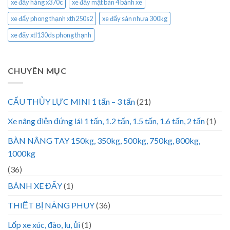
xe đẩy hàng x370c
xe đẩy mặt bàn 4 bánh xe
xe đẩy phong thạnh xth250s2
xe đẩy sàn nhựa 300kg
xe đẩy xtl130ds phong thạnh
CHUYÊN MỤC
CẨU THỦY LỰC MINI 1 tấn – 3 tấn
(21)
Xe nâng điện đứng lái 1 tấn, 1.2 tấn, 1.5 tấn, 1.6 tấn, 2 tấn
(1)
BÀN NÂNG TAY 150kg, 350kg, 500kg, 750kg, 800kg,
1000kg
(36)
BÁNH XE ĐẨY
(1)
THIẾT BỊ NÂNG PHUY
(36)
Lốp xe xúc, đào, lu, ủi
(1)