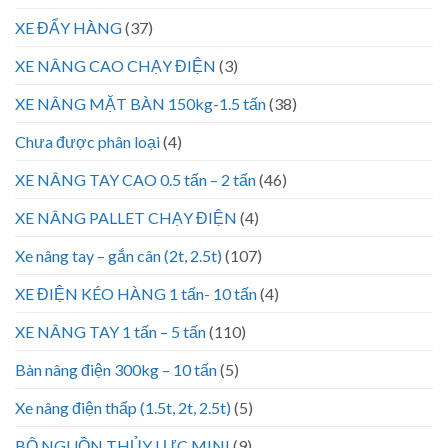
XE ĐẨY HÀNG
(37)
XE NÂNG CAO CHẠY ĐIỆN
(3)
XE NÂNG MẶT BÀN 150kg-1.5 tấn
(38)
Chưa được phân loại
(4)
XE NÂNG TAY CAO 0.5 tấn – 2 tấn
(46)
XE NÂNG PALLET CHẠY ĐIỆN
(4)
Xe nâng tay – gắn cân (2t, 2.5t)
(107)
XE ĐIỆN KÉO HÀNG 1 tấn- 10 tấn
(4)
XE NÂNG TAY 1 tấn – 5 tấn
(110)
Bàn nâng điện 300kg – 10 tấn
(5)
Xe nâng điện thấp (1.5t, 2t, 2.5t)
(5)
BỘ NGUỒN THỦY LỰC MINI
(9)