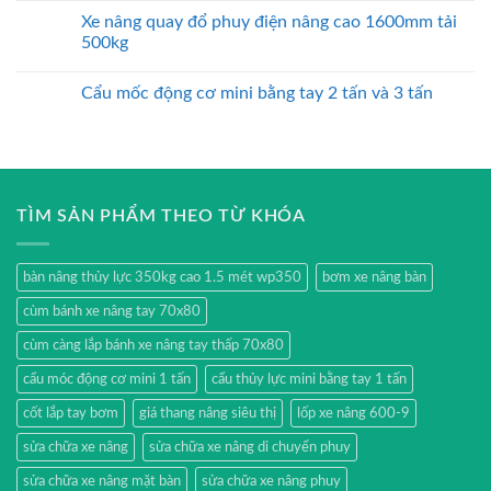
Xe nâng quay đổ phuy điện nâng cao 1600mm tải
500kg
Cẩu mốc động cơ mini bằng tay 2 tấn và 3 tấn
TÌM SẢN PHẨM THEO TỪ KHÓA
bàn nâng thủy lực 350kg cao 1.5 mét wp350
bơm xe nâng bàn
cùm bánh xe nâng tay 70x80
cùm càng lắp bánh xe nâng tay thấp 70x80
cẩu móc động cơ mini 1 tấn
cẩu thủy lực mini bằng tay 1 tấn
cốt lắp tay bơm
giá thang nâng siêu thị
lốp xe nâng 600-9
sửa chữa xe nâng
sửa chữa xe nâng di chuyển phuy
sửa chữa xe nâng mặt bàn
sửa chữa xe nâng phuy