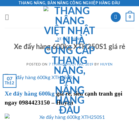
Skip
THANG NÂNG, BÀN NÂNG CÔNG NGHIỆP HÀNG ĐẦU
to
0
content
XE ĐẨY HÀNG
Xe đẩy hàng 600kg XTH250S1 giá rẻ
POSTED ON
7 THÁNG MƯỜI HAI, 2019
BY
HUYEN
07
Th12
Xe đẩy hàng 600kg
giá rẻ, siêu cạnh tranh gọi
ngay 0984423150 – Huyền