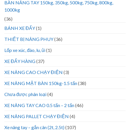
BÀN NÂNG TAY 150kg, 350kg, 500kg, 750kg, 800kg,
1000kg
(36)
BÁNH XE ĐẨY
(1)
THIẾT BỊ NÂNG PHUY
(36)
Lốp xe xúc, đào, lu, ủi
(1)
XE ĐẨY HÀNG
(37)
XE NÂNG CAO CHẠY ĐIỆN
(3)
XE NÂNG MẶT BÀN 150kg-1.5 tấn
(38)
Chưa được phân loại
(4)
XE NÂNG TAY CAO 0.5 tấn – 2 tấn
(46)
XE NÂNG PALLET CHẠY ĐIỆN
(4)
Xe nâng tay – gắn cân (2t, 2.5t)
(107)