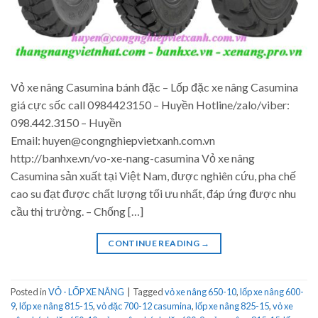
Vỏ xe nâng Casumina bánh đặc – Lốp đặc xe nâng Casumina
giá cực sốc call 0984423150 – Huyền Hotline/zalo/viber:
098.442.3150 – Huyền
Email: huyen@congnghiepvietxanh.com.vn
http://banhxe.vn/vo-xe-nang-casumina Vỏ xe nâng
Casumina sản xuất tại Việt Nam, được nghiên cứu, pha chế
cao su đạt được chất lượng tối ưu nhất, đáp ứng được nhu
cầu thị trường. – Chống […]
CONTINUE READING
→
Posted in
VỎ - LỐP XE NÂNG
|
Tagged
vỏ xe nâng 650-10
,
lốp xe nâng 600-
9
,
lốp xe nâng 815-15
,
vỏ đặc 700-12 casumina
,
lốp xe nâng 825-15
,
vỏ xe