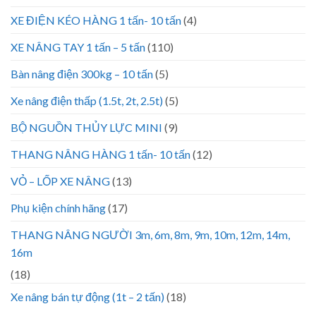
XE ĐIỆN KÉO HÀNG 1 tấn- 10 tấn
(4)
XE NÂNG TAY 1 tấn – 5 tấn
(110)
Bàn nâng điện 300kg – 10 tấn
(5)
Xe nâng điện thấp (1.5t, 2t, 2.5t)
(5)
BỘ NGUỒN THỦY LỰC MINI
(9)
THANG NÂNG HÀNG 1 tấn- 10 tấn
(12)
VỎ – LỐP XE NÂNG
(13)
Phụ kiện chính hãng
(17)
THANG NÂNG NGƯỜI 3m, 6m, 8m, 9m, 10m, 12m, 14m,
16m
(18)
Xe nâng bán tự động (1t – 2 tấn)
(18)