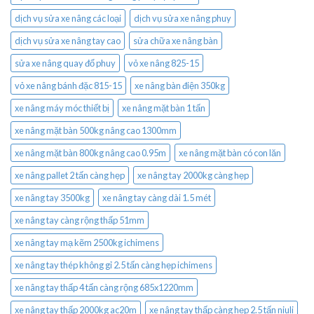
dịch vụ sửa xe nâng các loại
dịch vụ sửa xe nâng phuy
dịch vụ sửa xe nâng tay cao
sửa chữa xe nâng bàn
sửa xe nâng quay đổ phuy
vỏ xe nâng 825-15
vỏ xe nâng bánh đặc 815-15
xe nâng bàn điện 350kg
xe nâng máy móc thiết bị
xe nâng mặt bàn 1 tấn
xe nâng mặt bàn 500kg nâng cao 1300mm
xe nâng mặt bàn 800kg nâng cao 0.95m
xe nâng mặt bàn có con lăn
xe nâng pallet 2 tấn càng hẹp
xe nâng tay 2000kg càng hẹp
xe nâng tay 3500kg
xe nâng tay càng dài 1.5 mét
xe nâng tay càng rộng thấp 51mm
xe nâng tay mạ kẽm 2500kg ichimens
xe nâng tay thép không gỉ 2.5 tấn càng hẹp ichimens
xe nâng tay thấp 4 tấn càng rộng 685x1220mm
xe nâng tay thấp 2000kg ac20m
xe nâng tay thấp càng hẹp 2.5 tấn niuli