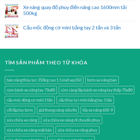
Xe nâng quay đổ phuy điện nâng cao 1600mm tải
500kg
Cẩu mốc động cơ mini bằng tay 2 tấn và 3 tấn
TÌM SẢN PHẨM THEO TỪ KHÓA
bàn nâng thủy lực 350kg cao 1.5 mét wp350
bơm xe nâng bàn
cùm bánh xe nâng tay 70x80
cùm càng lắp bánh xe nâng tay thấp 70x80
cẩu móc động cơ mini 1 tấn
cẩu thủy lực mini bằng tay 1 tấn
cốt lắp tay bơm
giá thang nâng siêu thị
lốp xe nâng 600-9
sửa chữa xe nâng
sửa chữa xe nâng di chuyển phuy
sửa chữa xe nâng mặt bàn
sửa chữa xe nâng phuy
sửa chữa xe nâng tay
sửa chữa xe nâng tay cao