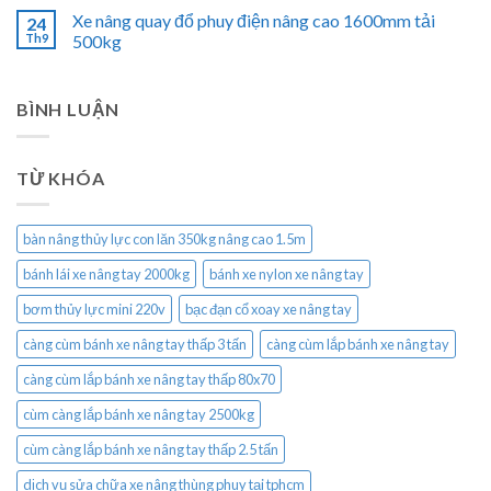
Xe nâng quay đổ phuy điện nâng cao 1600mm tải
24
Th9
500kg
BÌNH LUẬN
TỪ KHÓA
bàn nâng thủy lực con lăn 350kg nâng cao 1.5m
bánh lái xe nâng tay 2000kg
bánh xe nylon xe nâng tay
bơm thủy lực mini 220v
bạc đạn cổ xoay xe nâng tay
càng cùm bánh xe nâng tay thấp 3 tấn
càng cùm lắp bánh xe nâng tay
càng cùm lắp bánh xe nâng tay thấp 80x70
cùm càng lắp bánh xe nâng tay 2500kg
cùm càng lắp bánh xe nâng tay thấp 2.5 tấn
dịch vụ sửa chữa xe nâng thùng phuy tại tphcm