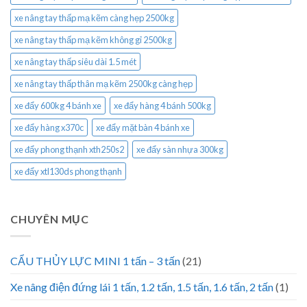
xe nâng tay thấp mạ kẽm càng hẹp 2500kg
xe nâng tay thấp mạ kẽm không gỉ 2500kg
xe nâng tay thấp siêu dài 1.5 mét
xe nâng tay thấp thân mạ kẽm 2500kg càng hẹp
xe đẩy 600kg 4 bánh xe
xe đẩy hàng 4 bánh 500kg
xe đẩy hàng x370c
xe đẩy mặt bàn 4 bánh xe
xe đẩy phong thạnh xth250s2
xe đẩy sàn nhựa 300kg
xe đẩy xtl130ds phong thạnh
CHUYÊN MỤC
CẨU THỦY LỰC MINI 1 tấn – 3 tấn
(21)
Xe nâng điện đứng lái 1 tấn, 1.2 tấn, 1.5 tấn, 1.6 tấn, 2 tấn
(1)