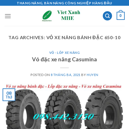
Skip
THANG NÂNG, BÀN NÂNG CÔNG NGHIỆP HÀNG ĐẦU
to
0
content
TAG ARCHIVES:
VỎ XE NÂNG BÁNH ĐẶC 650-10
VỎ - LỐP XE NÂNG
Vỏ đặc xe nâng Casumina
POSTED ON
8 THÁNG BA, 2021
BY
HUYEN
08
Th3