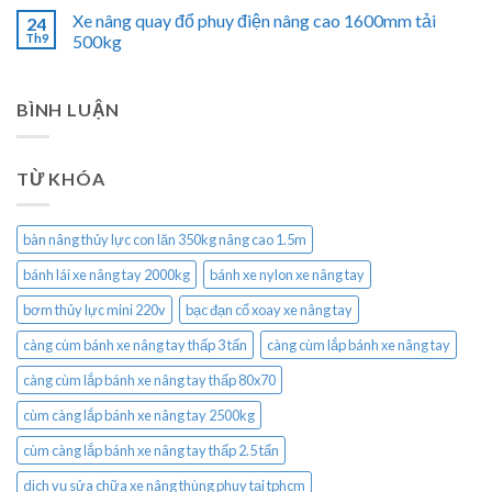
Xe nâng quay đổ phuy điện nâng cao 1600mm tải
24
Th9
500kg
BÌNH LUẬN
TỪ KHÓA
bàn nâng thủy lực con lăn 350kg nâng cao 1.5m
bánh lái xe nâng tay 2000kg
bánh xe nylon xe nâng tay
bơm thủy lực mini 220v
bạc đạn cổ xoay xe nâng tay
càng cùm bánh xe nâng tay thấp 3 tấn
càng cùm lắp bánh xe nâng tay
càng cùm lắp bánh xe nâng tay thấp 80x70
cùm càng lắp bánh xe nâng tay 2500kg
cùm càng lắp bánh xe nâng tay thấp 2.5 tấn
dịch vụ sửa chữa xe nâng thùng phuy tại tphcm