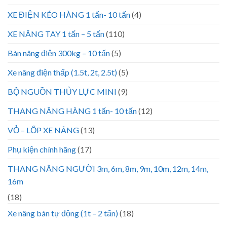
XE ĐIỆN KÉO HÀNG 1 tấn- 10 tấn
(4)
XE NÂNG TAY 1 tấn – 5 tấn
(110)
Bàn nâng điện 300kg – 10 tấn
(5)
Xe nâng điện thấp (1.5t, 2t, 2.5t)
(5)
BỘ NGUỒN THỦY LỰC MINI
(9)
THANG NÂNG HÀNG 1 tấn- 10 tấn
(12)
VỎ – LỐP XE NÂNG
(13)
Phụ kiện chính hãng
(17)
THANG NÂNG NGƯỜI 3m, 6m, 8m, 9m, 10m, 12m, 14m,
16m
(18)
Xe nâng bán tự động (1t – 2 tấn)
(18)