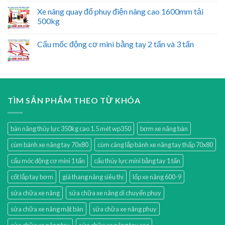
Xe nâng quay đổ phuy điện nâng cao 1600mm tải
500kg
Cẩu mốc động cơ mini bằng tay 2 tấn và 3 tấn
TÌM SẢN PHẨM THEO TỪ KHÓA
bàn nâng thủy lực 350kg cao 1.5 mét wp350
bơm xe nâng bàn
cùm bánh xe nâng tay 70x80
cùm càng lắp bánh xe nâng tay thấp 70x80
cẩu móc động cơ mini 1 tấn
cẩu thủy lực mini bằng tay 1 tấn
cốt lắp tay bơm
giá thang nâng siêu thị
lốp xe nâng 600-9
sửa chữa xe nâng
sửa chữa xe nâng di chuyển phuy
sửa chữa xe nâng mặt bàn
sửa chữa xe nâng phuy
sửa chữa xe nâng tay
sửa chữa xe nâng tay cao