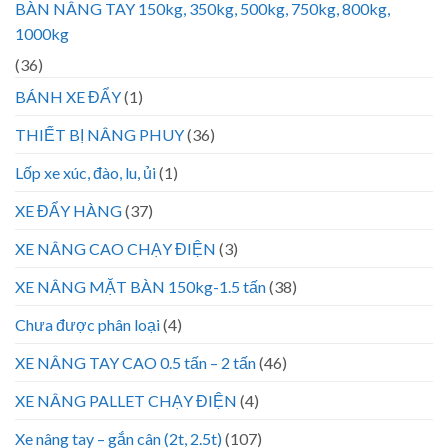
BÀN NÂNG TAY 150kg, 350kg, 500kg, 750kg, 800kg,
1000kg
(36)
BÁNH XE ĐẨY
(1)
THIẾT BỊ NÂNG PHUY
(36)
Lốp xe xúc, đào, lu, ủi
(1)
XE ĐẨY HÀNG
(37)
XE NÂNG CAO CHẠY ĐIỆN
(3)
XE NÂNG MẶT BÀN 150kg-1.5 tấn
(38)
Chưa được phân loại
(4)
XE NÂNG TAY CAO 0.5 tấn – 2 tấn
(46)
XE NÂNG PALLET CHẠY ĐIỆN
(4)
Xe nâng tay – gắn cân (2t, 2.5t)
(107)