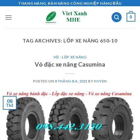
Skip
THANG NÂNG, BÀN NÂNG CÔNG NGHIỆP HÀNG ĐẦU
to
0
content
TAG ARCHIVES:
LỐP XE NÂNG 650-10
VỎ - LỐP XE NÂNG
Vỏ đặc xe nâng Casumina
POSTED ON
8 THÁNG BA, 2021
BY
HUYEN
08
Th3