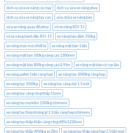
dịch vụ sửa xe nâng các loại
dịch vụ sửa xe nâng phuy
dịch vụ sửa xe nâng tay cao
sửa chữa xe nâng bàn
sửa xe nâng quay đổ phuy
vỏ xe nâng 825-15
vỏ xe nâng bánh đặc 815-15
xe nâng bàn điện 350kg
xe nâng máy móc thiết bị
xe nâng mặt bàn 1 tấn
xe nâng mặt bàn 500kg nâng cao 1300mm
xe nâng mặt bàn 800kg nâng cao 0.95m
xe nâng mặt bàn có con lăn
xe nâng pallet 2 tấn càng hẹp
xe nâng tay 2000kg càng hẹp
xe nâng tay 3500kg
xe nâng tay càng dài 1.5 mét
xe nâng tay càng rộng thấp 51mm
xe nâng tay mạ kẽm 2500kg ichimens
xe nâng tay thép không gỉ 2.5 tấn càng hẹp ichimens
xe nâng tay thấp 4 tấn càng rộng 685x1220mm
xe nâng tay thấp 2000kg ac20m
xe nâng tay thấp càng hẹp 2.5 tấn niuli