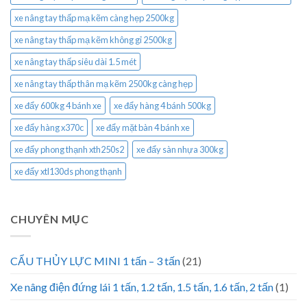
xe nâng tay thấp mạ kẽm càng hẹp 2500kg
xe nâng tay thấp mạ kẽm không gỉ 2500kg
xe nâng tay thấp siêu dài 1.5 mét
xe nâng tay thấp thân mạ kẽm 2500kg càng hẹp
xe đẩy 600kg 4 bánh xe
xe đẩy hàng 4 bánh 500kg
xe đẩy hàng x370c
xe đẩy mặt bàn 4 bánh xe
xe đẩy phong thạnh xth250s2
xe đẩy sàn nhựa 300kg
xe đẩy xtl130ds phong thạnh
CHUYÊN MỤC
CẨU THỦY LỰC MINI 1 tấn – 3 tấn
(21)
Xe nâng điện đứng lái 1 tấn, 1.2 tấn, 1.5 tấn, 1.6 tấn, 2 tấn
(1)