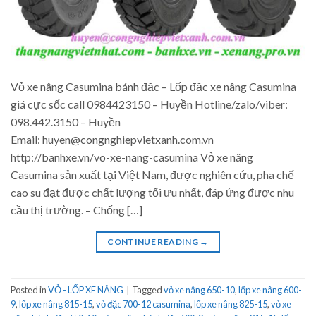
Vỏ xe nâng Casumina bánh đặc – Lốp đặc xe nâng Casumina
giá cực sốc call 0984423150 – Huyền Hotline/zalo/viber:
098.442.3150 – Huyền
Email: huyen@congnghiepvietxanh.com.vn
http://banhxe.vn/vo-xe-nang-casumina Vỏ xe nâng
Casumina sản xuất tại Việt Nam, được nghiên cứu, pha chế
cao su đạt được chất lượng tối ưu nhất, đáp ứng được nhu
cầu thị trường. – Chống […]
CONTINUE READING
→
Posted in
VỎ - LỐP XE NÂNG
|
Tagged
vỏ xe nâng 650-10
,
lốp xe nâng 600-
9
,
lốp xe nâng 815-15
,
vỏ đặc 700-12 casumina
,
lốp xe nâng 825-15
,
vỏ xe