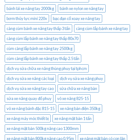
bánh lái xe nâng tay 2000kg
bánh xe nylon xe nâng tay
bơm thủy lực mini 220v
bạc đạn cổ xoay xe nâng tay
càng cùm bánh xe nâng tay thấp 3 tấn
càng cùm lắp bánh xe nâng tay
càng cùm lắp bánh xe nâng tay thấp 80x70
cùm càng lắp bánh xe nâng tay 2500kg
cùm càng lắp bánh xe nâng tay thấp 2.5 tấn
dịch vụ sửa chữa xe nâng thùng phuy tại tphcm
dịch vụ sửa xe nâng các loại
dịch vụ sửa xe nâng phuy
dịch vụ sửa xe nâng tay cao
sửa chữa xe nâng bàn
sửa xe nâng quay đổ phuy
vỏ xe nâng 825-15
vỏ xe nâng bánh đặc 815-15
xe nâng bàn điện 350kg
xe nâng máy móc thiết bị
xe nâng mặt bàn 1 tấn
xe nâng mặt bàn 500kg nâng cao 1300mm
xe nâng mặt bàn 800kg nâng cao 0.95m
xe nâng mặt bàn có con lăn