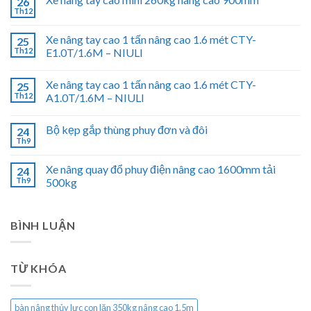
26
Th12
Xe nâng tay cao 1 tấn nâng cao 1.6 mét CTY-
25
Th12
E1.0T/1.6M – NIULI
Xe nâng tay cao 1 tấn nâng cao 1.6 mét CTY-
25
Th12
A1.0T/1.6M – NIULI
Bộ kẹp gắp thùng phuy đơn và đôi
24
Th9
Xe nâng quay đổ phuy điện nâng cao 1600mm tải
24
Th9
500kg
BÌNH LUẬN
TỪ KHÓA
bàn nâng thủy lực con lăn 350kg nâng cao 1.5m