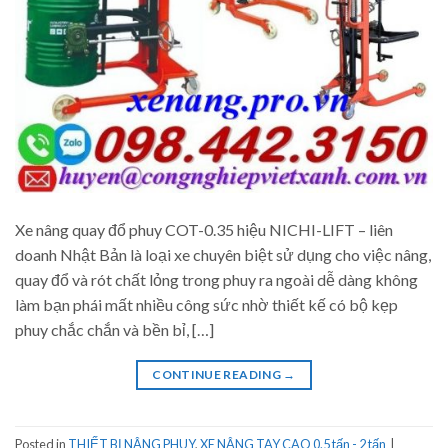
Xe nâng quay đổ phuy COT-0.35 hiệu NICHI-LIFT – liên
doanh Nhật Bản là loại xe chuyên biệt sử dụng cho việc nâng,
quay đổ và rót chất lỏng trong phuy ra ngoài dễ dàng không
làm bạn phái mất nhiều công sức nhờ thiết kế có bộ kẹp
phuy chắc chắn và bền bỉ, […]
CONTINUE READING
→
Posted in
THIẾT BỊ NÂNG PHUY
,
XE NÂNG TAY CAO 0.5 tấn - 2 tấn
|