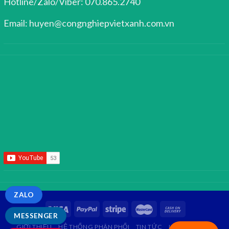
Hotline/Zalo/Viber: 070.865.2740
Email: huyen@congnghiepvietxanh.com.vn
ZALO
MESSENGER
GIỚI THIỆU
HỆ THỐNG PHÂN PHỐI
TIN TỨC
LIÊN HỆ
FAQ