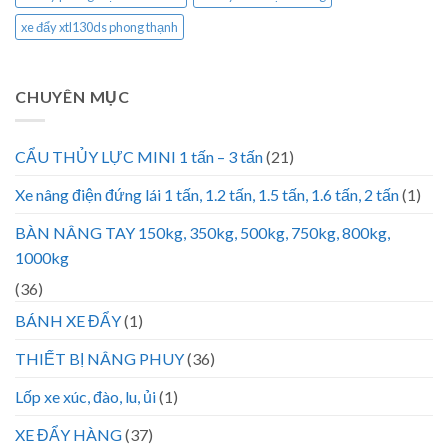
xe đẩy xtl130ds phong thạnh
CHUYÊN MỤC
CẨU THỦY LỰC MINI 1 tấn – 3 tấn
(21)
Xe nâng điện đứng lái 1 tấn, 1.2 tấn, 1.5 tấn, 1.6 tấn, 2 tấn
(1)
BÀN NÂNG TAY 150kg, 350kg, 500kg, 750kg, 800kg,
1000kg
(36)
BÁNH XE ĐẨY
(1)
THIẾT BỊ NÂNG PHUY
(36)
Lốp xe xúc, đào, lu, ủi
(1)
XE ĐẨY HÀNG
(37)