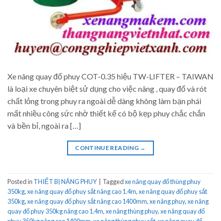
Xe nâng quay đổ phuy COT-0.35 hiệu TW-LIFTER – TAIWAN
là loại xe chuyên biệt sử dụng cho việc nâng , quay đổ và rót
chất lỏng trong phuy ra ngoài dễ dàng không làm bạn phái
mất nhiều công sức nhờ thiết kế có bộ kẹp phuy chắc chắn
và bền bỉ, ngoài ra […]
CONTINUE READING
→
Posted in
THIẾT BỊ NÂNG PHUY
|
Tagged
xe nâng quay đổ thùng phuy
350kg
,
xe nâng quay đổ phuy sắt nâng cao 1.4m
,
xe nâng quay đổ phuy sắt
350kg
,
xe nâng quay đổ phuy sắt nâng cao 1400mm
,
xe nâng phuy
,
xe nâng
quay đổ phuy 350kg nâng cao 1.4m
,
xe nâng thùng phuy
,
xe nâng quay đổ
phuy 350kg nâng cao 1400mm
,
xe nâng thùng phuy sắt
,
xe nâng quay đổ