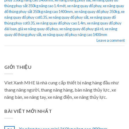
thùng phuy sắt 350kg nâng cao 1.4 mét
,
xe nâng quay đổ phuy
,
xe nâng quay
đổ thùng phuy sắt 350kg nâng cao 1400mm
,
xe nâng quay đổ phuy 350kg
,
xe
nâng quay đổ phuy cot0.35
,
xe nâng quay đổ phuy sắt
,
xe nâng quay đổ
thùng phuy cot0.35
,
xe nâng quay đổ phuy cao 1.4m
,
xe nâng quay đổ phuy
đài loan
,
giá xe nâng quay đổ phuy
,
xe nâng quay đổ phuy giá rẻ
,
xe nâng
quay đổ thùng phuy sắt
,
xe nâng quay đổ phuy nâng cao 1400mm
Leave a comment
GIỚI THIỆU
Viet Xanh MHE là nhà cung cấp thiết bị nâng hàng đầu như
thang nâng người, thang nâng hàng, bàn nâng thủy lực, xe
nâng bàn, xe nâng tay, xe nâng điện, xe nâng thủy lực.
BÀI VIẾT MỚI NHẤT
Xe nâng tay cao mini 260kg nâng cao 900mm