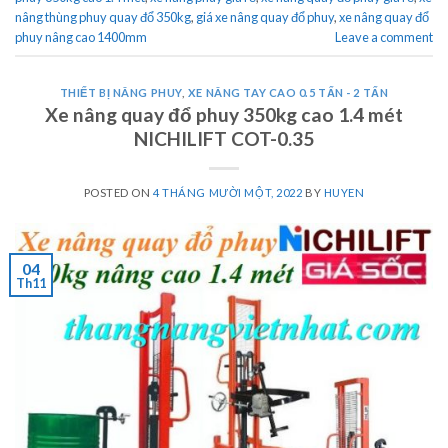
nâng thùng phuy quay đổ 350kg
,
giá xe nâng quay đổ phuy
,
xe nâng quay đổ
phuy nâng cao 1400mm
Leave a comment
THIẾT BỊ NÂNG PHUY
,
XE NÂNG TAY CAO 0.5 TẤN - 2 TẤN
Xe nâng quay đổ phuy 350kg cao 1.4 mét
NICHILIFT COT-0.35
POSTED ON
4 THÁNG MƯỜI MỘT, 2022
BY
HUYEN
04
Th11