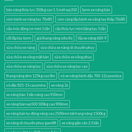
bàn nâng thủy lực 350kg cao 1.5 mét wp350
bơm xe nâng bàn
cùm bánh xe nâng tay 70x80
cùm càng lắp bánh xe nâng tay thấp 70x80
cẩu móc động cơ mini 1 tấn
cẩu thủy lực mini bằng tay 1 tấn
cốt lắp tay bơm
giá thang nâng siêu thị
lốp xe nâng 600-9
sửa chữa xe nâng
sửa chữa xe nâng di chuyển phuy
sửa chữa xe nâng mặt bàn
sửa chữa xe nâng phuy
sửa chữa xe nâng tay
sửa chữa xe nâng tay cao
thang nâng đơn 125kg cao 8m
vỏ xe nâng bánh đặc 700-12casumina
vỏ đặc 825-15 casumina
xe nâng 2x
xe nâng bàn 1 tấn nâng cao 950mm
xe nâng bàn wp500 500kg cao 900mm
xe nâng bán tự động nâng cao 2500mm tải trọng nâng 1500kg
xe nâng di chuyển phuy gamlift
xe nâng gắn cân 2.5 tấn