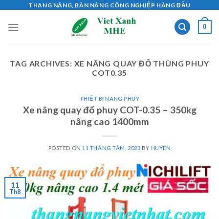
Skip
THANG NÂNG, BÀN NÂNG CÔNG NGHIỆP HÀNG ĐẦU
to
0
content
TAG ARCHIVES:
XE NÂNG QUAY ĐỔ THÙNG PHUY
COT0.35
THIẾT BỊ NÂNG PHUY
Xe nâng quay đổ phuy COT-0.35 – 350kg
nâng cao 1400mm
POSTED ON
11 THÁNG TÁM, 2023
BY
HUYEN
11
Th8