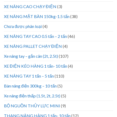
XE NÂNG CAO CHẠY ĐIỆN
(3)
XE NÂNG MẶT BÀN 150kg-1.5 tấn
(38)
Chưa được phân loại
(4)
XE NÂNG TAY CAO 0.5 tấn – 2 tấn
(46)
XE NÂNG PALLET CHẠY ĐIỆN
(4)
Xe nâng tay – gắn cân (2t, 2.5t)
(107)
XE ĐIỆN KÉO HÀNG 1 tấn- 10 tấn
(4)
XE NÂNG TAY 1 tấn – 5 tấn
(110)
Bàn nâng điện 300kg – 10 tấn
(5)
Xe nâng điện thấp (1.5t, 2t, 2.5t)
(5)
BỘ NGUỒN THỦY LỰC MINI
(9)
THANG NÂNG HÀNG 1 tấn- 10 tấn
(12)