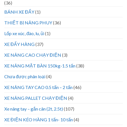
(36)
BÁNH XE ĐẨY
(1)
THIẾT BỊ NÂNG PHUY
(36)
Lốp xe xúc, đào, lu, ủi
(1)
XE ĐẨY HÀNG
(37)
XE NÂNG CAO CHẠY ĐIỆN
(3)
XE NÂNG MẶT BÀN 150kg-1.5 tấn
(38)
Chưa được phân loại
(4)
XE NÂNG TAY CAO 0.5 tấn – 2 tấn
(46)
XE NÂNG PALLET CHẠY ĐIỆN
(4)
Xe nâng tay – gắn cân (2t, 2.5t)
(107)
XE ĐIỆN KÉO HÀNG 1 tấn- 10 tấn
(4)