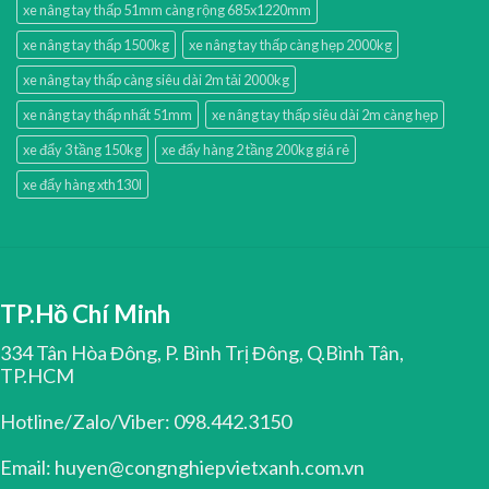
xe nâng tay thấp 51mm càng rộng 685x1220mm
xe nâng tay thấp 1500kg
xe nâng tay thấp càng hẹp 2000kg
xe nâng tay thấp càng siêu dài 2m tải 2000kg
xe nâng tay thấp nhất 51mm
xe nâng tay thấp siêu dài 2m càng hẹp
xe đẩy 3 tầng 150kg
xe đẩy hàng 2 tầng 200kg giá rẻ
xe đẩy hàng xth130l
TP.Hồ Chí Minh
334 Tân Hòa Đông, P. Bình Trị Đông, Q.Bình Tân,
TP.HCM
Hotline/Zalo/Viber: 098.442.3150
Email: huyen@congnghiepvietxanh.com.vn