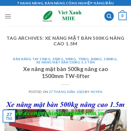
Skip
THANG NÂNG, BÀN NÂNG CÔNG NGHIỆP HÀNG ĐẦU
to
0
content
TAG ARCHIVES:
XE NÂNG MẶT BÀN 500KG NÂNG
CAO 1.5M
BÀN NÂNG TAY 150KG, 350KG, 500KG, 750KG, 800KG, 1000KG
,
XE NÂNG MẶT BÀN 150KG-1.5 TẤN
Xe nâng mặt bàn 500kg nâng cao
1500mm TW-lifter
POSTED ON
27 THÁNG NĂM, 2020
BY
HUYEN
27
Th5