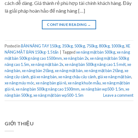
cách dễ dàng. Giá thành rẻ phù hợp tài chính khách hàng. Đây
là giải pháp hoàn hảo để nâng hàng […]
CONTINUE READING
→
Posted in
BÀN NÂNG TAY 150kg, 350kg, 500kg, 750kg, 800kg, 1000kg
,
XE
NÂNG MẶT BÀN 150kg-1.5 tấn
|
Tagged
xe nâng mặt bàn 500kg
,
xe nâng
mặt bàn 500kg nâng cao 1500mm
,
xe nâng bàn 2x
,
xe nâng mặt bàn 500kg
nâng cao 1.5m
,
xe nâng mặt bàn 2x
,
xe nâng bàn 500kg nâng cao 1.5 mét
,
xe
nâng bàn
,
xe nâng bàn 2 tầng
,
xe nâng mặt bàn
,
xe nâng mặt bàn 2 tầng
,
xe
nâng cây cảnh
,
giá xe nâng bàn
,
xe nâng chậu cây cảnh
,
giá xe nâng mặt bàn
,
xe nâng máy móc
,
xe nâng bàn giá rẻ
,
xe nâng khuôn mẫu
,
xe nâng mặt bàn
giá rẻ
,
xe nâng bàn 500kg nâng cao 1500mm
,
xe nâng bàn wp500-1.5m
,
xe
nâng bàn 500kg
,
xe nâng mặt bàn wp500-1.5m
Leave a comment
GIỚI THIỆU