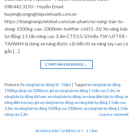
098.442.3150 – Huyền Email:
huyen@congnghiepvietxanh.com.vn
https://thangnangvietnhat.com/san-pham/xe-nang-ban-tu-
dong-1500kg-cao-3300mm-twlifter-ctd15-33/ Xe nâng bán
tự động 1.5 tấn nâng cao 3.3m CTD15/33 hiệu TW-LIFTER –
TAIWAN là dòng xe nâng được cải tiến từ xe nâng tay cao có
gắn […]
CONTINUE READING
→
Posted in
Xe nâng bán tự động (1t - 2 tấn)
|
Tagged
xe nâng bán tự động
1500kg nâng cao 3300mm
,
giá xe nâng bán tự động 1.5 tấn cao 3.3m
,
xe
nâng bán tự động đài loan
,
xe nâng bán tự động
,
xe nâng điện bán tự động
,
xe
nâng điện kéo tay
,
giá xe nâng bán tự động
,
xe nâng bán tự động 1.5 tấn cao
3.3m
,
xe nâng bán tự động 1500kg cao 3300mm
,
xe nâng bán tự động 1.5 tấn
nâng cao 3.3m
Leave a comment
XE NÂNG BÁN TỰ ĐỘNG (1T - 2 TẤN)