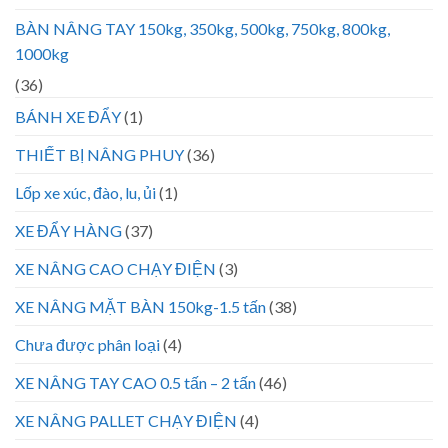
BÀN NÂNG TAY 150kg, 350kg, 500kg, 750kg, 800kg,
1000kg
(36)
BÁNH XE ĐẨY
(1)
THIẾT BỊ NÂNG PHUY
(36)
Lốp xe xúc, đào, lu, ủi
(1)
XE ĐẨY HÀNG
(37)
XE NÂNG CAO CHẠY ĐIỆN
(3)
XE NÂNG MẶT BÀN 150kg-1.5 tấn
(38)
Chưa được phân loại
(4)
XE NÂNG TAY CAO 0.5 tấn – 2 tấn
(46)
XE NÂNG PALLET CHẠY ĐIỆN
(4)