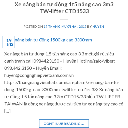
Xe nâng bán tự động 1t5 nâng cao 3m3
TW-lifter CTD1533
POSTED ON
19 THÁNG MƯỜI HAI, 2019
BY
HUYEN
19
Th12
Xe nâng bán tự động 1.5 tấn nâng cao 3.3 mét giá rẻ, siêu
cạnh tranh call 0984423150 – Huyền Hotline/zalo/viber:
098.442.3150 – Huyền Email:
huyen@congnghiepvietxanh.com.vn
https://thangnangvietnhat.com/san-pham/xe-nang-ban-tu-
dong-1500kg-cao-3300mm-twlifter-ctd15-33/ Xe nâng bán
tự động 1.5 tấn nâng cao 3.3m CTD15/33 hiệu TW-LIFTER –
TAIWAN là dòng xe nâng được cải tiến từ xe nâng tay cao có
[…]
CONTINUE READING
→