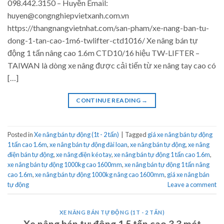
098.442.3150 – Huyền Email:
huyen@congnghiepvietxanh.com.vn
https://thangnangvietnhat.com/san-pham/xe-nang-ban-tu-
dong-1-tan-cao-1m6-twlifter-ctd1016/ Xe nâng bán tự
động 1 tấn nâng cao 1.6m CTD10/16 hiệu TW-LIFTER –
TAIWAN là dòng xe nâng được cải tiến từ xe nâng tay cao có
[…]
CONTINUE READING
→
Posted in
Xe nâng bán tự động (1t - 2 tấn)
|
Tagged
giá xe nâng bán tự động
1 tấn cao 1.6m
,
xe nâng bán tự động đài loan
,
xe nâng bán tự động
,
xe nâng
điện bán tự động
,
xe nâng điện kéo tay
,
xe nâng bán tự động 1 tấn cao 1.6m
,
xe nâng bán tự động 1000kg cao 1600mm
,
xe nâng bán tự động 1 tấn nâng
cao 1.6m
,
xe nâng bán tự động 1000kg nâng cao 1600mm
,
giá xe nâng bán
tự động
Leave a comment
XE NÂNG BÁN TỰ ĐỘNG (1T - 2 TẤN)
Xe nâng bán tự động 1.5 tấn cao 3.3 mét