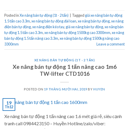
Posted in
Xe nâng bán tự động (1t - 2 tấn)
|
Tagged
giá xe nâng bán tự động
1.5 tấn cao 3.3m
,
xe nâng bán tự động đài loan
,
xe nâng bán tự động
,
xe nâng
điện bán tự động
,
xe nâng điện kéo tay
,
giá xe nâng bán tự động
,
xe nâng bán
tự động 1.5 tấn cao 3.3m
,
xe nâng bán tự động 1500kg cao 3300mm
,
xe nâng
bán tự động 1.5 tấn nâng cao 3.3m
,
xe nâng bán tự động 1500kg nâng cao
3300mm
Leave a comment
XE NÂNG BÁN TỰ ĐỘNG (1T - 2 TẤN)
Xe nâng bán tự động 1 tấn nâng cao 1m6
TW-lifter CTD1016
POSTED ON
19 THÁNG MƯỜI HAI, 2019
BY
HUYEN
19
Th12
Xe nâng bán tự động 1 tấn nâng cao 1.6 mét giá rẻ, siêu cạnh
tranh call 0984423150 – Huyền Hotline/zalo/viber: