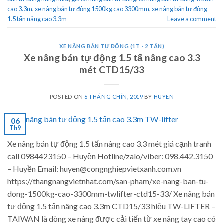
cao 3.3m
,
xe nâng bán tự động 1500kg cao 3300mm
,
xe nâng bán tự động
1.5 tấn nâng cao 3.3m
Leave a comment
XE NÂNG BÁN TỰ ĐỘNG (1T - 2 TẤN)
Xe nâng bán tự động 1.5 tấ nâng cao 3.3
mét CTD15/33
POSTED ON
6 THÁNG CHÍN, 2019
BY
HUYEN
06
Th9
Xe nâng bán tự động 1.5 tấn nâng cao 3.3 mét giá cạnh tranh
call 0984423150 – Huyền Hotline/zalo/viber: 098.442.3150
– Huyền Email: huyen@congnghiepvietxanh.com.vn
https://thangnangvietnhat.com/san-pham/xe-nang-ban-tu-
dong-1500kg-cao-3300mm-twlifter-ctd15-33/ Xe nâng bán
tự động 1.5 tấn nâng cao 3.3m CTD15/33 hiệu TW-LIFTER –
TAIWAN là dòng xe nâng được cải tiến từ xe nâng tay cao có