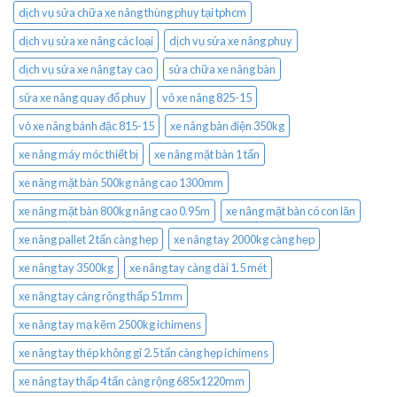
dịch vụ sửa chữa xe nâng thùng phuy tại tphcm
dịch vụ sửa xe nâng các loại
dịch vụ sửa xe nâng phuy
dịch vụ sửa xe nâng tay cao
sửa chữa xe nâng bàn
sửa xe nâng quay đổ phuy
vỏ xe nâng 825-15
vỏ xe nâng bánh đặc 815-15
xe nâng bàn điện 350kg
xe nâng máy móc thiết bị
xe nâng mặt bàn 1 tấn
xe nâng mặt bàn 500kg nâng cao 1300mm
xe nâng mặt bàn 800kg nâng cao 0.95m
xe nâng mặt bàn có con lăn
xe nâng pallet 2 tấn càng hẹp
xe nâng tay 2000kg càng hẹp
xe nâng tay 3500kg
xe nâng tay càng dài 1.5 mét
xe nâng tay càng rộng thấp 51mm
xe nâng tay mạ kẽm 2500kg ichimens
xe nâng tay thép không gỉ 2.5 tấn càng hẹp ichimens
xe nâng tay thấp 4 tấn càng rộng 685x1220mm