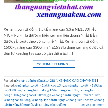
Xe nâng bán tự động 1.5 tấn nâng cao 3.3m NE1533 hiệu
NICHI-LIFT là thương hiệu xe nâng liên doanh Nhật Bản,
được sản xuất theo công nghệ Nhật. Xe nâng bán tự động
1500kg nâng cao 3300mm NE1533 là dòng xe nâng được cải
tiến từ xe nâng tay cao có gắn thêm ắc […]
CONTINUE READING
→
Posted in
Xe nâng bán tự động (1t - 2 tấn)
,
XE NÂNG CAO CHẠY ĐIỆN
|
Tagged
xe nâng bán tự động 1.5 tấn cao 3.3m
,
xe nâng bán tự động 1500kg
cao 3300mm
,
xe nâng bán tự động 1.5 tấn nâng cao 3.3m
,
xe nâng bán tự
động 1500kg nâng cao 3300mm
,
giá xe nâng bán tự động 1.5 tấn cao 3.3m
,
xe nâng bán tự động
,
xe nâng điện bán tự động
,
xe nâng điện kéo tay
,
xe nâng
bán tự động hàng nhật
,
giá xe nâng bán tự động
Leave a comment