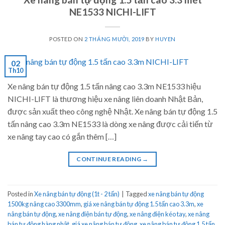
NE1533 NICHI-LIFT
POSTED ON
2 THÁNG MƯỜI, 2019
BY
HUYEN
02
Th10
Xe nâng bán tự động 1.5 tấn nâng cao 3.3m NE1533 hiệu
NICHI-LIFT là thương hiệu xe nâng liên doanh Nhật Bản,
được sản xuất theo công nghệ Nhật. Xe nâng bán tự động 1.5
tấn nâng cao 3.3m NE1533 là dòng xe nâng được cải tiến từ
xe nâng tay cao có gắn thêm […]
CONTINUE READING
→
Posted in
Xe nâng bán tự động (1t - 2 tấn)
|
Tagged
xe nâng bán tự động
1500kg nâng cao 3300mm
,
giá xe nâng bán tự động 1.5 tấn cao 3.3m
,
xe
nâng bán tự động
,
xe nâng điện bán tự động
,
xe nâng điện kéo tay
,
xe nâng
bán tự động hàng nhật
,
giá xe nâng bán tự động
,
xe nâng bán tự động 1.5 tấn