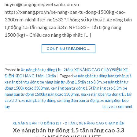
huyen@congnghiepvietxanh.com.vn
https://xenang.pro.vn/xe-nang-ban-tu-dong-1500kg-cao-
3300mm-nichilifter-ne1533 *.Thông số kỹ thuật: Xe nâng bán
tự động 1.5 tấn nâng cao 3.3m NE1533 – Tải trọng nâng:
1500 (kg) – Chiều cao nâng thấp nhất: […]
CONTINUE READING
→
Posted in
Xe nâng bán tự động (1t - 2 tấn)
,
XE NÂNG CAO CHẠY ĐIỆN
,
XE
ĐIỆN KÉO HÀNG 1 tấn- 10 tấn
|
Tagged
xe nâng bán tự động hàng nhật
,
giá
xe nâng bán tự động
,
xe nâng bán tự động 1.5 tấn cao 3.3m
,
xe nâng bán tự
động 1500kg cao 3300mm
,
xe nâng bán tự động 1.5 tấn nâng cao 3.3m
,
xe
nâng bán tự động 1500kg nâng cao 3300mm
,
giá xe nâng bán tự động 1.5 tấn
cao 3.3m
,
xe nâng bán tự động
,
xe nâng điện bán tự động
,
xe nâng điện kéo
tay
Leave a comment
XE NÂNG BÁN TỰ ĐỘNG (1T - 2 TẤN)
,
XE NÂNG CAO CHẠY ĐIỆN
Xe nâng bán tự động 1.5 tấn nâng cao 3.3