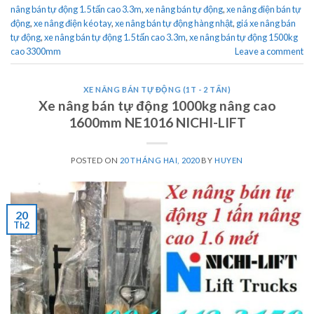
nâng bán tự động 1.5 tấn cao 3.3m
,
xe nâng bán tự động
,
xe nâng điện bán tự
động
,
xe nâng điện kéo tay
,
xe nâng bán tự động hàng nhật
,
giá xe nâng bán
tự động
,
xe nâng bán tự động 1.5 tấn cao 3.3m
,
xe nâng bán tự động 1500kg
cao 3300mm
Leave a comment
XE NÂNG BÁN TỰ ĐỘNG (1T - 2 TẤN)
Xe nâng bán tự động 1000kg nâng cao
1600mm NE1016 NICHI-LIFT
POSTED ON
20 THÁNG HAI, 2020
BY
HUYEN
20
Th2