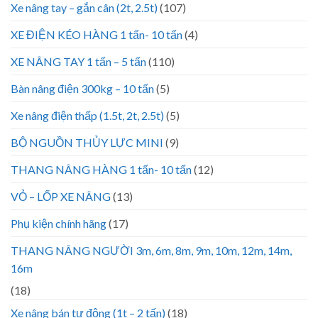
Xe nâng tay – gắn cân (2t, 2.5t)
(107)
XE ĐIỆN KÉO HÀNG 1 tấn- 10 tấn
(4)
XE NÂNG TAY 1 tấn – 5 tấn
(110)
Bàn nâng điện 300kg – 10 tấn
(5)
Xe nâng điện thấp (1.5t, 2t, 2.5t)
(5)
BỘ NGUỒN THỦY LỰC MINI
(9)
THANG NÂNG HÀNG 1 tấn- 10 tấn
(12)
VỎ – LỐP XE NÂNG
(13)
Phụ kiện chính hãng
(17)
THANG NÂNG NGƯỜI 3m, 6m, 8m, 9m, 10m, 12m, 14m,
16m
(18)
Xe nâng bán tự động (1t – 2 tấn)
(18)