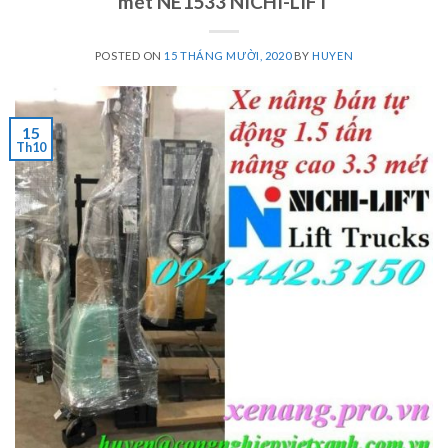
mét NE1533 NICHI-LIFT
POSTED ON
15 THÁNG MƯỜI, 2020
BY
HUYEN
15
Th10