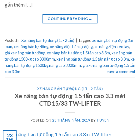
gắn thêm […]
CONTINUE READING
→
Posted in
Xe nâng bán tự động (1t - 2 tấn)
|
Tagged
xe nâng bán tự động đài
loan
,
xe nâng bán tự động
,
xe nâng điện bán tự động
,
xe nâng điện kéo tay
,
giá xe nâng bán tự động
,
xe nâng bán tự động 1.5 tấn cao 3.3m
,
xe nâng bán
tự động 1500kg cao 3300mm
,
xe nâng bán tự động 1.5 tấn nâng cao 3.3m
,
xe
nâng bán tự động 1500kg nâng cao 3300mm
,
giá xe nâng bán tự động 1.5 tấn
cao 3.3m
Leave a comment
XE NÂNG BÁN TỰ ĐỘNG (1T - 2 TẤN)
Xe nâng bán tự động 1.5 tấn cao 3.3 mét
CTD15/33 TW-LIFTER
POSTED ON
23 THÁNG NĂM, 2019
BY
HUYEN
23
Th5