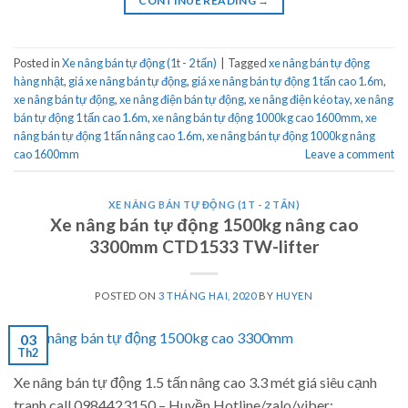
CONTINUE READING
→
Posted in
Xe nâng bán tự động (1t - 2 tấn)
|
Tagged
xe nâng bán tự động
hàng nhật
,
giá xe nâng bán tự động
,
giá xe nâng bán tự động 1 tấn cao 1.6m
,
xe nâng bán tự động
,
xe nâng điện bán tự động
,
xe nâng điện kéo tay
,
xe nâng
bán tự động 1 tấn cao 1.6m
,
xe nâng bán tự động 1000kg cao 1600mm
,
xe
nâng bán tự động 1 tấn nâng cao 1.6m
,
xe nâng bán tự động 1000kg nâng
cao 1600mm
Leave a comment
XE NÂNG BÁN TỰ ĐỘNG (1T - 2 TẤN)
Xe nâng bán tự động 1500kg nâng cao
3300mm CTD1533 TW-lifter
POSTED ON
3 THÁNG HAI, 2020
BY
HUYEN
03
Th2
Xe nâng bán tự động 1.5 tấn nâng cao 3.3 mét giá siêu cạnh
tranh call 0984423150 – Huyền Hotline/zalo/viber: