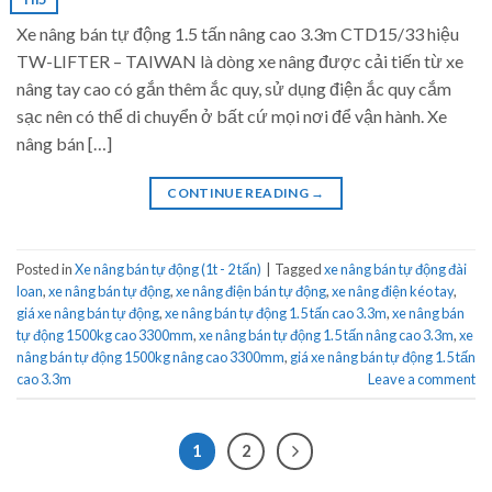
Xe nâng bán tự động 1.5 tấn nâng cao 3.3m CTD15/33 hiệu
TW-LIFTER – TAIWAN là dòng xe nâng được cải tiến từ xe
nâng tay cao có gắn thêm ắc quy, sử dụng điện ắc quy cắm
sạc nên có thể di chuyển ở bất cứ mọi nơi để vận hành. Xe
nâng bán […]
CONTINUE READING
→
Posted in
Xe nâng bán tự động (1t - 2 tấn)
|
Tagged
xe nâng bán tự động đài
loan
,
xe nâng bán tự động
,
xe nâng điện bán tự động
,
xe nâng điện kéo tay
,
giá xe nâng bán tự động
,
xe nâng bán tự động 1.5 tấn cao 3.3m
,
xe nâng bán
tự động 1500kg cao 3300mm
,
xe nâng bán tự động 1.5 tấn nâng cao 3.3m
,
xe
nâng bán tự động 1500kg nâng cao 3300mm
,
giá xe nâng bán tự động 1.5 tấn
cao 3.3m
Leave a comment
1
2