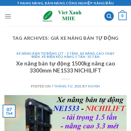
Skip
THANG NÂNG, BÀN NÂNG CÔNG NGHIỆP HÀNG ĐẦU
to
0
content
TAG ARCHIVES:
GIÁ XE NÂNG BÁN TỰ ĐỘNG
XE NÂNG BÁN TỰ ĐỘNG (1T - 2 TẤN)
,
XE NÂNG CAO CHẠY
ĐIỆN
,
XE ĐIỆN KÉO HÀNG 1 TẤN- 10 TẤN
Xe nâng bán tự động 1500kg nâng cao
3300mm NE1533 NICHILIFT
POSTED ON
7 THÁNG TƯ, 2021
BY
HUYEN
07
Th4