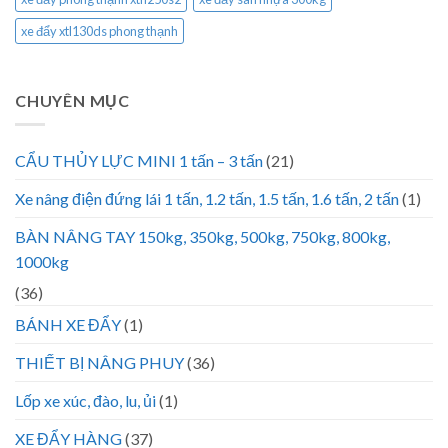
xe đẩy xtl130ds phong thạnh
CHUYÊN MỤC
CẨU THỦY LỰC MINI 1 tấn – 3 tấn
(21)
Xe nâng điện đứng lái 1 tấn, 1.2 tấn, 1.5 tấn, 1.6 tấn, 2 tấn
(1)
BÀN NÂNG TAY 150kg, 350kg, 500kg, 750kg, 800kg,
1000kg
(36)
BÁNH XE ĐẨY
(1)
THIẾT BỊ NÂNG PHUY
(36)
Lốp xe xúc, đào, lu, ủi
(1)
XE ĐẨY HÀNG
(37)