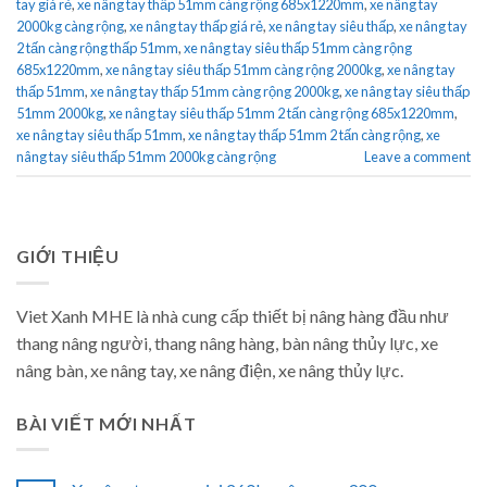
tay giá rẻ
,
xe nâng tay thấp 51mm càng rộng 685x1220mm
,
xe nâng tay
2000kg càng rộng
,
xe nâng tay thấp giá rẻ
,
xe nâng tay siêu thấp
,
xe nâng tay
2 tấn càng rộng thấp 51mm
,
xe nâng tay siêu thấp 51mm càng rộng
685x1220mm
,
xe nâng tay siêu thấp 51mm càng rộng 2000kg
,
xe nâng tay
thấp 51mm
,
xe nâng tay thấp 51mm càng rộng 2000kg
,
xe nâng tay siêu thấp
51mm 2000kg
,
xe nâng tay siêu thấp 51mm 2 tấn càng rộng 685x1220mm
,
xe nâng tay siêu thấp 51mm
,
xe nâng tay thấp 51mm 2 tấn càng rộng
,
xe
nâng tay siêu thấp 51mm 2000kg càng rộng
Leave a comment
GIỚI THIỆU
Viet Xanh MHE là nhà cung cấp thiết bị nâng hàng đầu như
thang nâng người, thang nâng hàng, bàn nâng thủy lực, xe
nâng bàn, xe nâng tay, xe nâng điện, xe nâng thủy lực.
BÀI VIẾT MỚI NHẤT