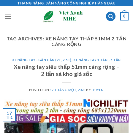
Skip
THANG NÂNG, BÀN NÂNG CÔNG NGHIỆP HÀNG ĐẦU
to
0
content
TAG ARCHIVES:
XE NÂNG TAY THẤP 51MM 2 TẤN
CÀNG RỘNG
XE NÂNG TAY - GẮN CÂN (2T, 2.5T)
,
XE NÂNG TAY 1 TẤN - 5 TẤN
Xe nâng tay siêu thấp 51mm càng rộng –
2 tấn xả kho giá sốc
POSTED ON
17 THÁNG MỘT, 2023
BY
HUYEN
17
Th1