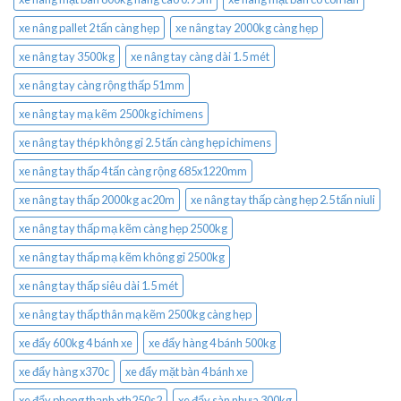
xe nâng pallet 2 tấn càng hẹp
xe nâng tay 2000kg càng hẹp
xe nâng tay 3500kg
xe nâng tay càng dài 1.5 mét
xe nâng tay càng rộng thấp 51mm
xe nâng tay mạ kẽm 2500kg ichimens
xe nâng tay thép không gỉ 2.5 tấn càng hẹp ichimens
xe nâng tay thấp 4 tấn càng rộng 685x1220mm
xe nâng tay thấp 2000kg ac20m
xe nâng tay thấp càng hẹp 2.5 tấn niuli
xe nâng tay thấp mạ kẽm càng hẹp 2500kg
xe nâng tay thấp mạ kẽm không gỉ 2500kg
xe nâng tay thấp siêu dài 1.5 mét
xe nâng tay thấp thân mạ kẽm 2500kg càng hẹp
xe đẩy 600kg 4 bánh xe
xe đẩy hàng 4 bánh 500kg
xe đẩy hàng x370c
xe đẩy mặt bàn 4 bánh xe
xe đẩy phong thạnh xth250s2
xe đẩy sàn nhựa 300kg