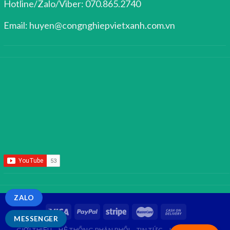
Hotline/Zalo/Viber: 070.865.2740
Email: huyen@congnghiepvietxanh.com.vn
ZALO
MESSENGER
GIỚI THIỆU
HỆ THỐNG PHÂN PHỐI
TIN TỨC
LIÊN HỆ
FAQ