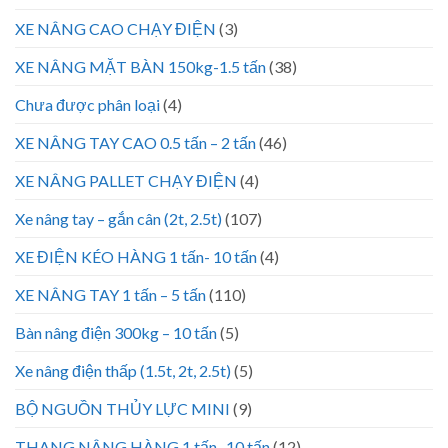
XE NÂNG CAO CHẠY ĐIỆN
(3)
XE NÂNG MẶT BÀN 150kg-1.5 tấn
(38)
Chưa được phân loại
(4)
XE NÂNG TAY CAO 0.5 tấn – 2 tấn
(46)
XE NÂNG PALLET CHẠY ĐIỆN
(4)
Xe nâng tay – gắn cân (2t, 2.5t)
(107)
XE ĐIỆN KÉO HÀNG 1 tấn- 10 tấn
(4)
XE NÂNG TAY 1 tấn – 5 tấn
(110)
Bàn nâng điện 300kg – 10 tấn
(5)
Xe nâng điện thấp (1.5t, 2t, 2.5t)
(5)
BỘ NGUỒN THỦY LỰC MINI
(9)
THANG NÂNG HÀNG 1 tấn- 10 tấn
(12)