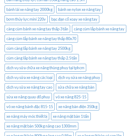
bánh lái xe nâng tay 2000kg
bánh xe nylon xe nâng tay
bơm thủy lực mini 220v
bạc đạn cổ xoay xe nâng tay
càng cùm bánh xe nâng tay thấp 3 tấn
càng cùm lắp bánh xe nâng tay
càng cùm lắp bánh xe nâng tay thấp 80x70
cùm càng lắp bánh xe nâng tay 2500kg
cùm càng lắp bánh xe nâng tay thấp 2.5 tấn
dịch vụ sửa chữa xe nâng thùng phuy tại tphcm
dịch vụ sửa xe nâng các loại
dịch vụ sửa xe nâng phuy
dịch vụ sửa xe nâng tay cao
sửa chữa xe nâng bàn
sửa xe nâng quay đổ phuy
vỏ xe nâng 825-15
vỏ xe nâng bánh đặc 815-15
xe nâng bàn điện 350kg
xe nâng máy móc thiết bị
xe nâng mặt bàn 1 tấn
xe nâng mặt bàn 500kg nâng cao 1300mm
xe nâng mặt bàn 800kg nâng cao 0.95m
xe nâng mặt bàn có con lăn