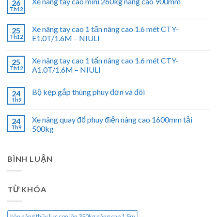
Xe nâng tay cao mini 260kg nâng cao 900mm
26
Th12
Xe nâng tay cao 1 tấn nâng cao 1.6 mét CTY-
25
Th12
E1.0T/1.6M – NIULI
Xe nâng tay cao 1 tấn nâng cao 1.6 mét CTY-
25
Th12
A1.0T/1.6M – NIULI
Bộ kẹp gắp thùng phuy đơn và đôi
24
Th9
Xe nâng quay đổ phuy điện nâng cao 1600mm tải
24
Th9
500kg
BÌNH LUẬN
TỪ KHÓA
bàn nâng thủy lực con lăn 350kg nâng cao 1.5m