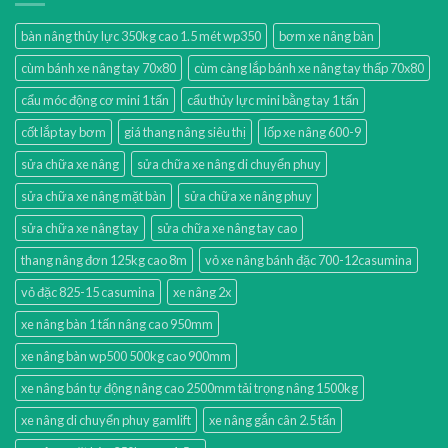
bàn nâng thủy lực 350kg cao 1.5 mét wp350
bơm xe nâng bàn
cùm bánh xe nâng tay 70x80
cùm càng lắp bánh xe nâng tay thấp 70x80
cẩu móc động cơ mini 1 tấn
cẩu thủy lực mini bằng tay 1 tấn
cốt lắp tay bơm
giá thang nâng siêu thị
lốp xe nâng 600-9
sửa chữa xe nâng
sửa chữa xe nâng di chuyển phuy
sửa chữa xe nâng mặt bàn
sửa chữa xe nâng phuy
sửa chữa xe nâng tay
sửa chữa xe nâng tay cao
thang nâng đơn 125kg cao 8m
vỏ xe nâng bánh đặc 700-12casumina
vỏ đặc 825-15 casumina
xe nâng 2x
xe nâng bàn 1 tấn nâng cao 950mm
xe nâng bàn wp500 500kg cao 900mm
xe nâng bán tự động nâng cao 2500mm tải trọng nâng 1500kg
xe nâng di chuyển phuy gamlift
xe nâng gắn cân 2.5 tấn