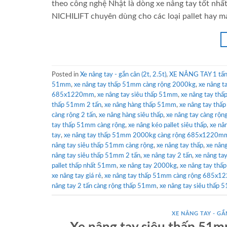
theo công nghệ Nhật là dòng xe nâng tay tốt nhấ
NICHILIFT chuyên dùng cho các loại pallet hay m
Posted in
Xe nâng tay - gắn cân (2t, 2.5t)
,
XE NÂNG TAY 1 tấn 
51mm
,
xe nâng tay thấp 51mm càng rộng 2000kg
,
xe nâng 
685x1220mm
,
xe nâng tay siêu thấp 51mm
,
xe nâng tay thấ
thấp 51mm 2 tấn
,
xe nâng hàng thấp 51mm
,
xe nâng tay thấ
càng rộng 2 tấn
,
xe nâng hàng siêu thấp
,
xe nâng tay càng rộ
tay thấp 51mm càng rộng
,
xe nâng kéo pallet siêu thấp
,
xe nâ
tay
,
xe nâng tay thấp 51mm 2000kg càng rộng 685x1220m
nâng tay siêu thấp 51mm càng rộng
,
xe nâng tay thấp
,
xe nân
nâng tay siêu thấp 51mm 2 tấn
,
xe nâng tay 2 tấn
,
xe nâng t
pallet thấp nhất 51mm
,
xe nâng tay 2000kg
,
xe nâng tay th
xe nâng tay giá rẻ
,
xe nâng tay thấp 51mm càng rộng 685x
nâng tay 2 tấn càng rộng thấp 51mm
,
xe nâng tay siêu thấ
XE NÂNG TAY - GẮN