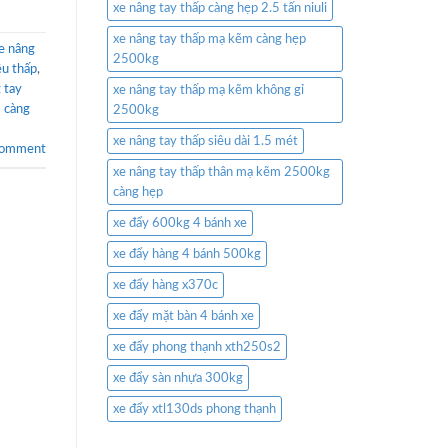
xe nâng tay thấp càng hẹp 2.5 tấn niuli
xe nâng tay thấp mạ kẽm càng hẹp
xe nâng
2500kg
êu thấp
,
 tay
xe nâng tay thấp mạ kẽm không gỉ
 càng
2500kg
xe nâng tay thấp siêu dài 1.5 mét
comment
xe nâng tay thấp thân mạ kẽm 2500kg
càng hẹp
xe đẩy 600kg 4 bánh xe
xe đẩy hàng 4 bánh 500kg
xe đẩy hàng x370c
xe đẩy mặt bàn 4 bánh xe
xe đẩy phong thạnh xth250s2
xe đẩy sàn nhựa 300kg
xe đẩy xtl130ds phong thạnh