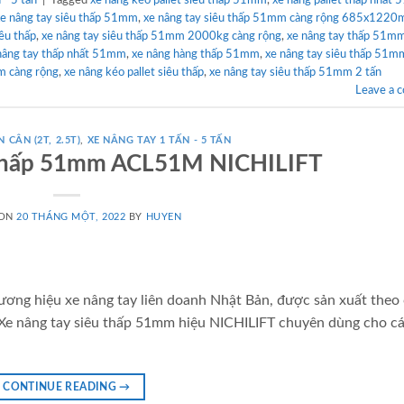
xe nâng tay siêu thấp 51mm
,
xe nâng tay siêu thấp 51mm càng rộng 685x122
iêu thấp
,
xe nâng tay siêu thấp 51mm 2000kg càng rộng
,
xe nâng tay thấp 51m
nâng tay thấp nhất 51mm
,
xe nâng hàng thấp 51mm
,
xe nâng tay siêu thấp 51m
m càng rộng
,
xe nâng kéo pallet siêu thấp
,
xe nâng tay siêu thấp 51mm 2 tấn
Leave a 
 CÂN (2T, 2.5T)
,
XE NÂNG TAY 1 TẤN - 5 TẤN
u thấp 51mm ACL51M NICHILIFT
 ON
20 THÁNG MỘT, 2022
BY
HUYEN
ương hiệu xe nâng tay liên doanh Nhật Bản, được sản xuất theo
. Xe nâng tay siêu thấp 51mm hiệu NICHILIFT chuyên dùng cho cá
CONTINUE READING
→