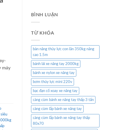
á
BÌNH LUẬN
TỪ KHÓA
bàn nâng thủy lực con lăn 350kg nâng
cao 1.5m
ay-
bánh lái xe nâng tay 2000kg
y máy
bánh xe nylon xe nâng tay
bơm thủy lực mini 220v
bạc đạn cổ xoay xe nâng tay
càng cùm bánh xe nâng tay thấp 3 tấn
p
càng cùm lắp bánh xe nâng tay
 siêu
càng cùm lắp bánh xe nâng tay thấp
 2000kg
80x70
hấp