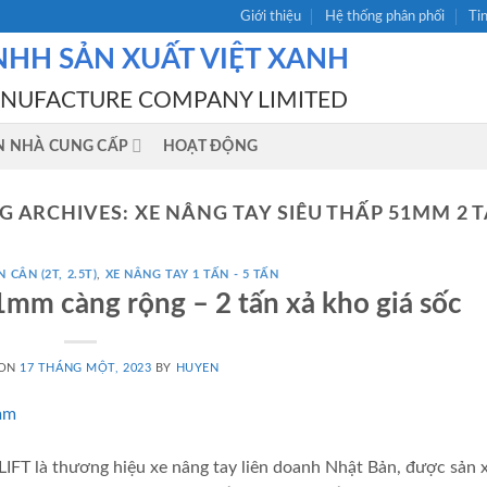
Giới thiệu
Hệ thống phân phối
Ti
NHH SẢN XUẤT VIỆT XANH
ANUFACTURE COMPANY LIMITED
N NHÀ CUNG CẤP
HOẠT ĐỘNG
G ARCHIVES:
XE NÂNG TAY SIÊU THẤP 51MM 2 
 CÂN (2T, 2.5T)
,
XE NÂNG TAY 1 TẤN - 5 TẤN
1mm càng rộng – 2 tấn xả kho giá sốc
 ON
17 THÁNG MỘT, 2023
BY
HUYEN
FT là thương hiệu xe nâng tay liên doanh Nhật Bản, được sản 