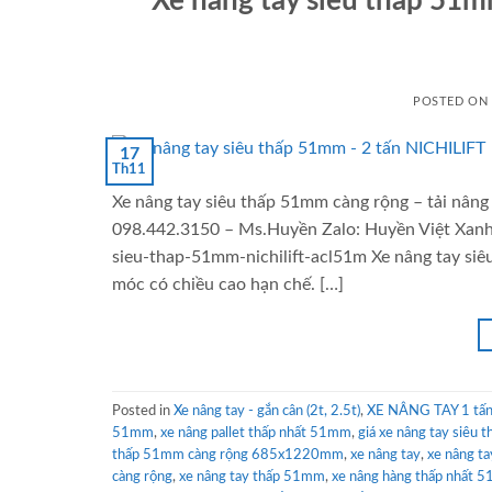
Xe nâng tay siêu thấp 51mm
POSTED ON
17
Th11
Xe nâng tay siêu thấp 51mm càng rộng – tải nâng 
098.442.3150 – Ms.Huyền Zalo: Huyền Việt Xanh 
sieu-thap-51mm-nichilift-acl51m Xe nâng tay siê
móc có chiều cao hạn chế. […]
Posted in
Xe nâng tay - gắn cân (2t, 2.5t)
,
XE NÂNG TAY 1 tấn 
51mm
,
xe nâng pallet thấp nhất 51mm
,
giá xe nâng tay siêu t
thấp 51mm càng rộng 685x1220mm
,
xe nâng tay
,
xe nâng t
càng rộng
,
xe nâng tay thấp 51mm
,
xe nâng hàng thấp nhất 