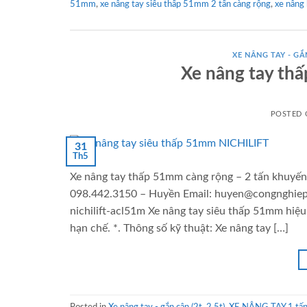
51mm
,
xe nâng tay siêu thấp 51mm 2 tấn càng rộng
,
xe nâng 
XE NÂNG TAY - GẮN
Xe nâng tay thấ
POSTED
31
Th5
Xe nâng tay thấp 51mm càng rộng – 2 tấn khuyến 
098.442.3150 – Huyền Email: huyen@congnghiepv
nichilift-acl51m Xe nâng tay siêu thấp 51mm hiệ
hạn chế. *. Thông số kỹ thuật: Xe nâng tay […]
Posted in
Xe nâng tay - gắn cân (2t, 2.5t)
,
XE NÂNG TAY 1 tấn 