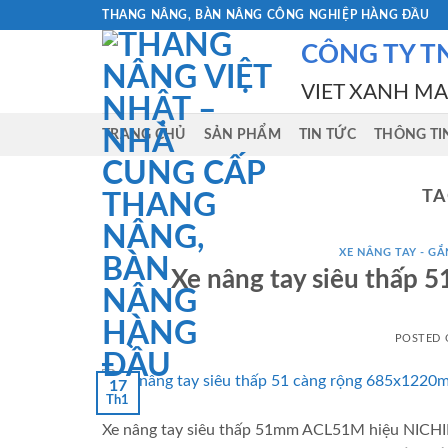
Skip
THANG NÂNG, BÀN NÂNG CÔNG NGHIỆP HÀNG ĐẦU
to
CÔNG TY T
content
VIET XANH M
TRANG CHỦ
SẢN PHẨM
TIN TỨC
THÔNG TI
TA
XE NÂNG TAY - GẮN
Xe nâng tay siêu thấp 5
POSTED
17
Th1
Xe nâng tay siêu thấp 51mm ACL51M hiệu NICHILI