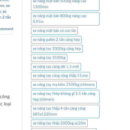
xe nâng mặt bàn 500kg nâng cao
0mm
,
xe
1300mm
m
,
xe
xe nâng mặt bàn 800kg nâng cao
m 2 tấn
0.95m
comment
xe nâng mặt bàn có con lăn
xe nâng pallet 2 tấn càng hẹp
xe nâng tay 2000kg càng hẹp
xe nâng tay 3500kg
xe nâng tay càng dài 1.5 mét
xe nâng tay càng rộng thấp 51mm
xe nâng tay mạ kẽm 2500kg ichimens
xe nâng tay thép không gỉ 2.5 tấn càng
 công
hẹp ichimens
c loại
xe nâng tay thấp 4 tấn càng rộng
685x1220mm
xe nâng tay thấp 2000kg ac20m