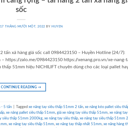
 càng rộng – tải nâng 2 tấn xả hàng gi
sốc
17 THÁNG MƯỜI MỘT, 2022
BY
HUYEN
2 tấn xả hàng giá sốc call 0984423150 – Huyền Hotline (24/7):
– https://zalo.me/0984423150 https://xenang.pro.vn/xe-nang-t
u thấp 51mm hiệu NICHILIFT chuyên dùng cho các loại pallet ha
CONTINUE READING
→
- 5 tấn
|
Tagged
xe nâng tay siêu thấp 51mm 2 tấn
,
xe nâng kéo pallet siêu thấ
hấp
,
xe nâng pallet siêu thấp 51mm
,
giá xe nâng tay siêu thấp 51mm
,
xe nâng tay
ay siêu thấp 51mm 2000kg
,
xe nâng tay siêu thấp
,
xe nâng tay siêu thấp 51mm
51mm
,
xe nâng tay siêu thấp 51mm
,
xe nâng tay thấp nhất 51mm
,
xe nâng hàng t