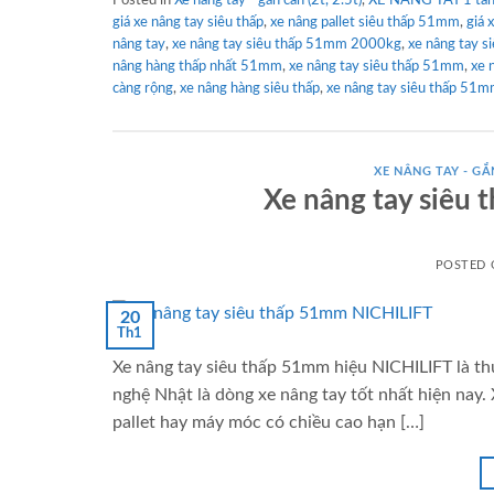
giá xe nâng tay siêu thấp
,
xe nâng pallet siêu thấp 51mm
,
giá 
nâng tay
,
xe nâng tay siêu thấp 51mm 2000kg
,
xe nâng tay s
nâng hàng thấp nhất 51mm
,
xe nâng tay siêu thấp 51mm
,
xe 
càng rộng
,
xe nâng hàng siêu thấp
,
xe nâng tay siêu thấp 51m
XE NÂNG TAY - GẮN
Xe nâng tay siê
POSTED
20
Th1
Xe nâng tay siêu thấp 51mm hiệu NICHILIFT là th
nghệ Nhật là dòng xe nâng tay tốt nhất hiện nay
pallet hay máy móc có chiều cao hạn […]