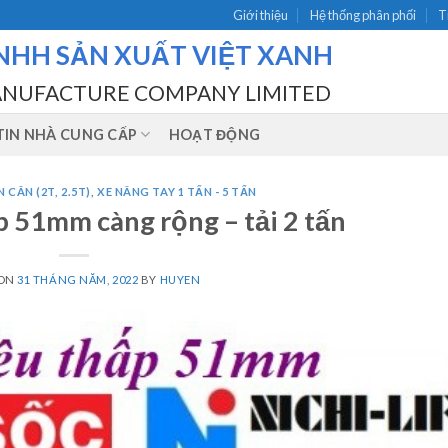
Giới thiệu
Hệ thống phân phối
T
NHH SẢN XUẤT VIỆT XANH
ANUFACTURE COMPANY LIMITED
IN NHÀ CUNG CẤP
HOẠT ĐỘNG
 CÂN (2T, 2.5T)
,
XE NÂNG TAY 1 TẤN - 5 TẤN
p 51mm càng rộng – tải 2 tấn
 ON
31 THÁNG NĂM, 2022
BY
HUYEN