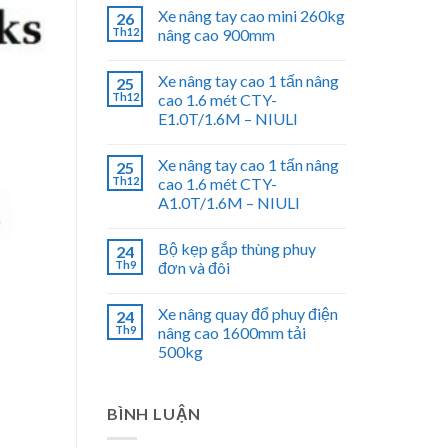
Xe nâng tay cao mini 260kg
26
Th12
nâng cao 900mm
Xe nâng tay cao 1 tấn nâng
25
Th12
cao 1.6 mét CTY-
E1.0T/1.6M – NIULI
Xe nâng tay cao 1 tấn nâng
25
Th12
cao 1.6 mét CTY-
A1.0T/1.6M – NIULI
Bộ kẹp gắp thùng phuy
24
Th9
đơn và đôi
Xe nâng quay đổ phuy điện
24
Th9
nâng cao 1600mm tải
500kg
BÌNH LUẬN