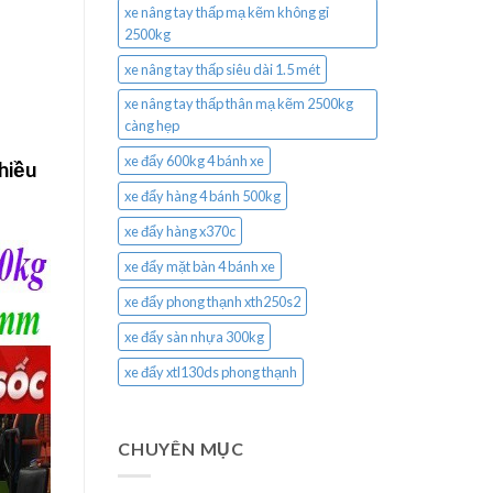
xe nâng tay thấp mạ kẽm không gỉ
2500kg
xe nâng tay thấp siêu dài 1.5 mét
xe nâng tay thấp thân mạ kẽm 2500kg
càng hẹp
xe đẩy 600kg 4 bánh xe
hiều
xe đẩy hàng 4 bánh 500kg
xe đẩy hàng x370c
xe đẩy mặt bàn 4 bánh xe
xe đẩy phong thạnh xth250s2
xe đẩy sàn nhựa 300kg
xe đẩy xtl130ds phong thạnh
CHUYÊN MỤC