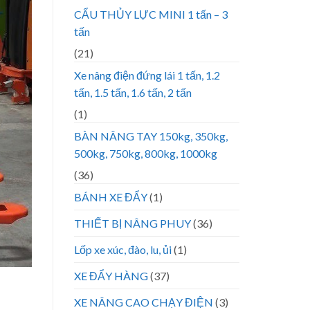
CẨU THỦY LỰC MINI 1 tấn – 3
tấn
(21)
Xe nâng điện đứng lái 1 tấn, 1.2
tấn, 1.5 tấn, 1.6 tấn, 2 tấn
(1)
BÀN NÂNG TAY 150kg, 350kg,
500kg, 750kg, 800kg, 1000kg
(36)
BÁNH XE ĐẨY
(1)
THIẾT BỊ NÂNG PHUY
(36)
Lốp xe xúc, đào, lu, ủi
(1)
XE ĐẨY HÀNG
(37)
XE NÂNG CAO CHẠY ĐIỆN
(3)