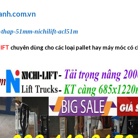
anh.com.vn
u-thap-51mm-nichilift-acl51m
LIFT
chuyên dùng cho các loại pallet hay máy móc có c