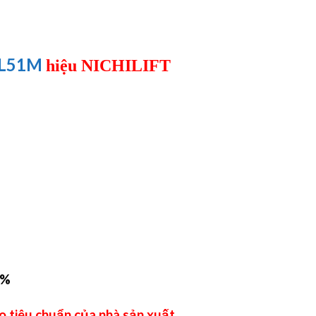
CL51M
hiệu NICHILIFT
0%
 tiêu chuẩn của nhà sản xuất
.