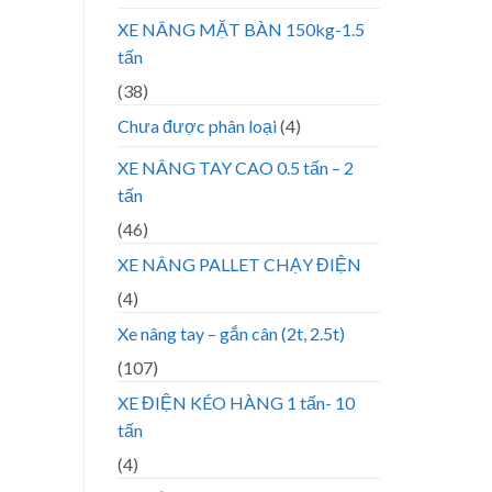
XE NÂNG MẶT BÀN 150kg-1.5
tấn
(38)
Chưa được phân loại
(4)
XE NÂNG TAY CAO 0.5 tấn – 2
tấn
(46)
XE NÂNG PALLET CHẠY ĐIỆN
(4)
Xe nâng tay – gắn cân (2t, 2.5t)
(107)
XE ĐIỆN KÉO HÀNG 1 tấn- 10
tấn
(4)