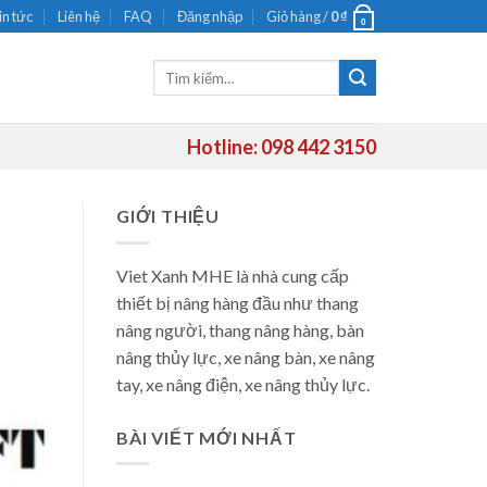
in tức
Liên hệ
FAQ
Đăng nhập
Giỏ hàng /
0
₫
0
Tìm
kiếm:
Hotline: 098 442 3150
GIỚI THIỆU
Viet Xanh MHE là nhà cung cấp
thiết bị nâng hàng đầu như thang
nâng người, thang nâng hàng, bàn
nâng thủy lực, xe nâng bàn, xe nâng
tay, xe nâng điện, xe nâng thủy lực.
BÀI VIẾT MỚI NHẤT