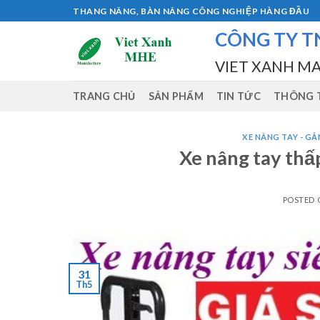
Skip
THANG NÂNG, BÀN NÂNG CÔNG NGHIỆP HÀNG ĐẦU
to
CÔNG TY T
content
VIET XANH M
TRANG CHỦ
SẢN PHẨM
TIN TỨC
THÔNG T
XE NÂNG TAY - GẮN
Xe nâng tay thấ
POSTED
31
Th5