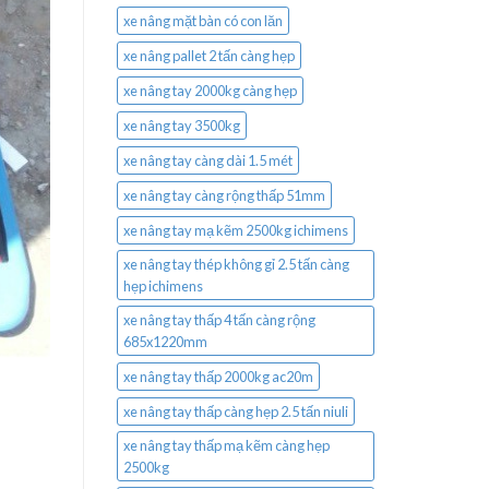
xe nâng mặt bàn có con lăn
xe nâng pallet 2 tấn càng hẹp
xe nâng tay 2000kg càng hẹp
xe nâng tay 3500kg
xe nâng tay càng dài 1.5 mét
xe nâng tay càng rộng thấp 51mm
xe nâng tay mạ kẽm 2500kg ichimens
xe nâng tay thép không gỉ 2.5 tấn càng
hẹp ichimens
xe nâng tay thấp 4 tấn càng rộng
685x1220mm
xe nâng tay thấp 2000kg ac20m
xe nâng tay thấp càng hẹp 2.5 tấn niuli
xe nâng tay thấp mạ kẽm càng hẹp
2500kg