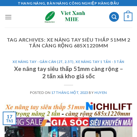
Skip
THANG NÂNG, BÀN NÂNG CÔNG NGHIỆP HÀNG ĐẦU
to
0
content
TAG ARCHIVES:
XE NÂNG TAY SIÊU THẤP 51MM 2
TẤN CÀNG RỘNG 685X1220MM
XE NÂNG TAY - GẮN CÂN (2T, 2.5T)
,
XE NÂNG TAY 1 TẤN - 5 TẤN
Xe nâng tay siêu thấp 51mm càng rộng –
2 tấn xả kho giá sốc
POSTED ON
17 THÁNG MỘT, 2023
BY
HUYEN
17
Th1