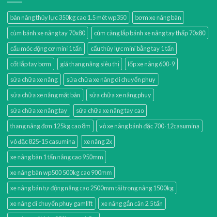
bàn nâng thủy lực 350kg cao 1.5 mét wp350
bơm xe nâng bàn
cùm bánh xe nâng tay 70x80
cùm càng lắp bánh xe nâng tay thấp 70x80
cẩu móc động cơ mini 1 tấn
cẩu thủy lực mini bằng tay 1 tấn
cốt lắp tay bơm
giá thang nâng siêu thị
lốp xe nâng 600-9
sửa chữa xe nâng
sửa chữa xe nâng di chuyển phuy
sửa chữa xe nâng mặt bàn
sửa chữa xe nâng phuy
sửa chữa xe nâng tay
sửa chữa xe nâng tay cao
thang nâng đơn 125kg cao 8m
vỏ xe nâng bánh đặc 700-12casumina
vỏ đặc 825-15 casumina
xe nâng 2x
xe nâng bàn 1 tấn nâng cao 950mm
xe nâng bàn wp500 500kg cao 900mm
xe nâng bán tự động nâng cao 2500mm tải trọng nâng 1500kg
xe nâng di chuyển phuy gamlift
xe nâng gắn cân 2.5 tấn