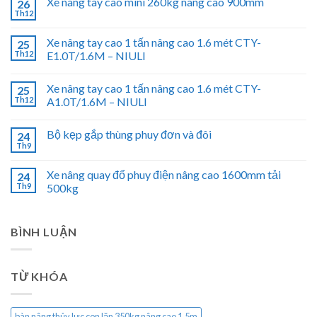
Xe nâng tay cao mini 260kg nâng cao 900mm
26
Th12
Xe nâng tay cao 1 tấn nâng cao 1.6 mét CTY-
25
Th12
E1.0T/1.6M – NIULI
Xe nâng tay cao 1 tấn nâng cao 1.6 mét CTY-
25
Th12
A1.0T/1.6M – NIULI
Bộ kẹp gắp thùng phuy đơn và đôi
24
Th9
Xe nâng quay đổ phuy điện nâng cao 1600mm tải
24
Th9
500kg
BÌNH LUẬN
TỪ KHÓA
bàn nâng thủy lực con lăn 350kg nâng cao 1.5m