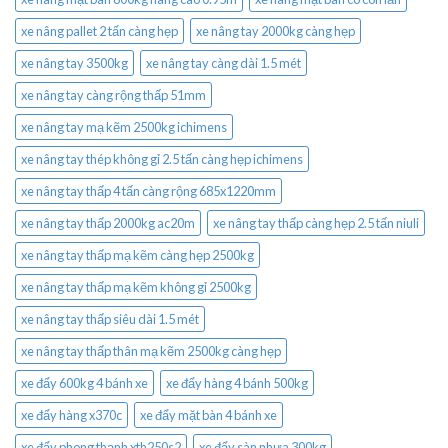
xe nâng pallet 2 tấn càng hẹp
xe nâng tay 2000kg càng hẹp
xe nâng tay 3500kg
xe nâng tay càng dài 1.5 mét
xe nâng tay càng rộng thấp 51mm
xe nâng tay mạ kẽm 2500kg ichimens
xe nâng tay thép không gỉ 2.5 tấn càng hẹp ichimens
xe nâng tay thấp 4 tấn càng rộng 685x1220mm
xe nâng tay thấp 2000kg ac20m
xe nâng tay thấp càng hẹp 2.5 tấn niuli
xe nâng tay thấp mạ kẽm càng hẹp 2500kg
xe nâng tay thấp mạ kẽm không gỉ 2500kg
xe nâng tay thấp siêu dài 1.5 mét
xe nâng tay thấp thân mạ kẽm 2500kg càng hẹp
xe đẩy 600kg 4 bánh xe
xe đẩy hàng 4 bánh 500kg
xe đẩy hàng x370c
xe đẩy mặt bàn 4 bánh xe
xe đẩy phong thạnh xth250s2
xe đẩy sàn nhựa 300kg