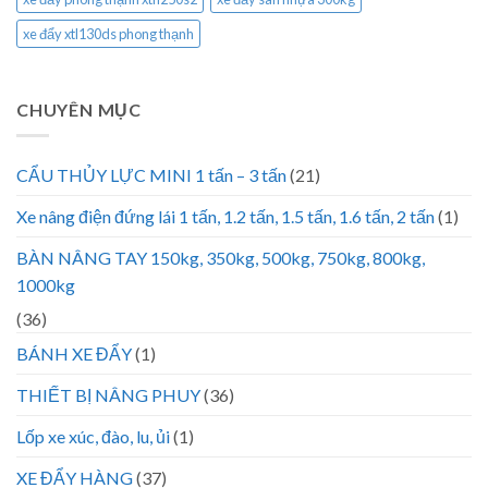
xe đẩy xtl130ds phong thạnh
CHUYÊN MỤC
CẨU THỦY LỰC MINI 1 tấn – 3 tấn
(21)
Xe nâng điện đứng lái 1 tấn, 1.2 tấn, 1.5 tấn, 1.6 tấn, 2 tấn
(1)
BÀN NÂNG TAY 150kg, 350kg, 500kg, 750kg, 800kg,
1000kg
(36)
BÁNH XE ĐẨY
(1)
THIẾT BỊ NÂNG PHUY
(36)
Lốp xe xúc, đào, lu, ủi
(1)
XE ĐẨY HÀNG
(37)