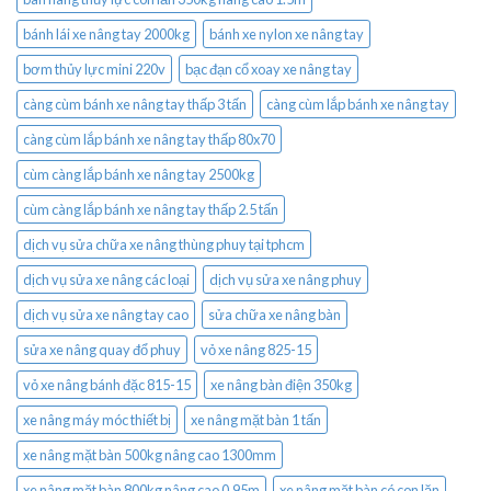
bánh lái xe nâng tay 2000kg
bánh xe nylon xe nâng tay
bơm thủy lực mini 220v
bạc đạn cổ xoay xe nâng tay
càng cùm bánh xe nâng tay thấp 3 tấn
càng cùm lắp bánh xe nâng tay
càng cùm lắp bánh xe nâng tay thấp 80x70
cùm càng lắp bánh xe nâng tay 2500kg
cùm càng lắp bánh xe nâng tay thấp 2.5 tấn
dịch vụ sửa chữa xe nâng thùng phuy tại tphcm
dịch vụ sửa xe nâng các loại
dịch vụ sửa xe nâng phuy
dịch vụ sửa xe nâng tay cao
sửa chữa xe nâng bàn
sửa xe nâng quay đổ phuy
vỏ xe nâng 825-15
vỏ xe nâng bánh đặc 815-15
xe nâng bàn điện 350kg
xe nâng máy móc thiết bị
xe nâng mặt bàn 1 tấn
xe nâng mặt bàn 500kg nâng cao 1300mm
xe nâng mặt bàn 800kg nâng cao 0.95m
xe nâng mặt bàn có con lăn