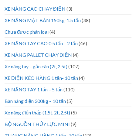
XE NÂNG CAO CHẠY ĐIỆN
(3)
XE NÂNG MẶT BÀN 150kg-1.5 tấn
(38)
Chưa được phân loại
(4)
XE NÂNG TAY CAO 0.5 tấn – 2 tấn
(46)
XE NÂNG PALLET CHẠY ĐIỆN
(4)
Xe nâng tay – gắn cân (2t, 2.5t)
(107)
XE ĐIỆN KÉO HÀNG 1 tấn- 10 tấn
(4)
XE NÂNG TAY 1 tấn – 5 tấn
(110)
Bàn nâng điện 300kg – 10 tấn
(5)
Xe nâng điện thấp (1.5t, 2t, 2.5t)
(5)
BỘ NGUỒN THỦY LỰC MINI
(9)
THANG NÂNG HÀNG 1 tấn- 10 tấn
(12)