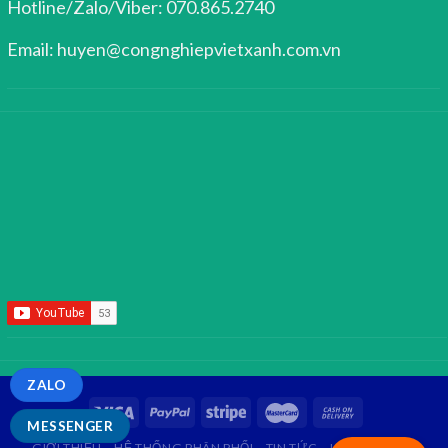
Hotline/Zalo/Viber: 070.865.2740
Email: huyen@congnghiepvietxanh.com.vn
ZALO
MESSENGER
GIỚI THIỆU
HỆ THỐNG PHÂN PHỐI
TIN TỨC
LIÊN HỆ
FAQ