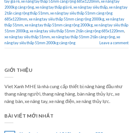
tay giá rẻ
,
xe nâng tay thấp 51mm càng rộng 685x1220mm
,
xe nâng tay
2000kg càng rộng
,
xe nâng tay thấp giá rẻ
,
xe nâng tay siêu thấp
,
xe nâng tay
2 tấn càng rộng thấp 51mm
,
xe nâng tay siêu thấp 51mm càng rộng
685x1220mm
,
xe nâng tay siêu thấp 51mm càng rộng 2000kg
,
xe nâng tay
thấp 51mm
,
xe nâng tay thấp 51mm càng rộng 2000kg
,
xe nâng tay siêu thấp
51mm 2000kg
,
xe nâng tay siêu thấp 51mm 2 tấn càng rộng 685x1220mm
,
xe nâng tay siêu thấp 51mm
,
xe nâng tay thấp 51mm 2 tấn càng rộng
,
xe
nâng tay siêu thấp 51mm 2000kg càng rộng
Leave a comment
GIỚI THIỆU
Viet Xanh MHE là nhà cung cấp thiết bị nâng hàng đầu như
thang nâng người, thang nâng hàng, bàn nâng thủy lực, xe
nâng bàn, xe nâng tay, xe nâng điện, xe nâng thủy lực.
BÀI VIẾT MỚI NHẤT