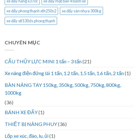
xe đẩy hàng x370c
xe đẩy mặt bàn 4 bánh xe
xe đẩy phong thạnh xth250s2
xe đẩy sàn nhựa 300kg
xe đẩy xtl130ds phong thạnh
CHUYÊN MỤC
CẨU THỦY LỰC MINI 1 tấn – 3 tấn
(21)
Xe nâng điện đứng lái 1 tấn, 1.2 tấn, 1.5 tấn, 1.6 tấn, 2 tấn
(1)
BÀN NÂNG TAY 150kg, 350kg, 500kg, 750kg, 800kg,
1000kg
(36)
BÁNH XE ĐẨY
(1)
THIẾT BỊ NÂNG PHUY
(36)
Lốp xe xúc, đào, lu, ủi
(1)