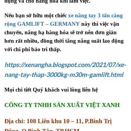
dụng và cho hàng hóa khi làm việc.
Nếu bạn sở hữu một chiếc
xe nâng tay 3
tấn
càng
rộng
GAMLIFT – GERMANY
này thì việc vận
chuyển, nâng hạ hàng hóa sẽ trở nên đơn giản
hơn rất nhiều, đồng thời tăng năng suất lao động
với chi phí bảo trì thấp.
https://xenangha.blogspot.com/2021/07/xe-
nang-tay-thap-3000kg-m30m-gamlift.html
Mọi chi tiết Quý khách vui lòng liên hệ
CÔNG TY TNHH SẢN XUẤT VIỆT XANH
Địa chỉ: 108 Liên khu 10 – 11, P.Bình Trị