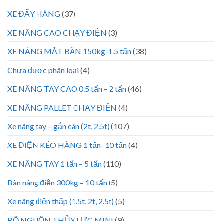
XE ĐẨY HÀNG
(37)
XE NÂNG CAO CHẠY ĐIỆN
(3)
XE NÂNG MẶT BÀN 150kg-1.5 tấn
(38)
Chưa được phân loại
(4)
XE NÂNG TAY CAO 0.5 tấn – 2 tấn
(46)
XE NÂNG PALLET CHẠY ĐIỆN
(4)
Xe nâng tay – gắn cân (2t, 2.5t)
(107)
XE ĐIỆN KÉO HÀNG 1 tấn- 10 tấn
(4)
XE NÂNG TAY 1 tấn – 5 tấn
(110)
Bàn nâng điện 300kg – 10 tấn
(5)
Xe nâng điện thấp (1.5t, 2t, 2.5t)
(5)
BỘ NGUỒN THỦY LỰC MINI
(9)