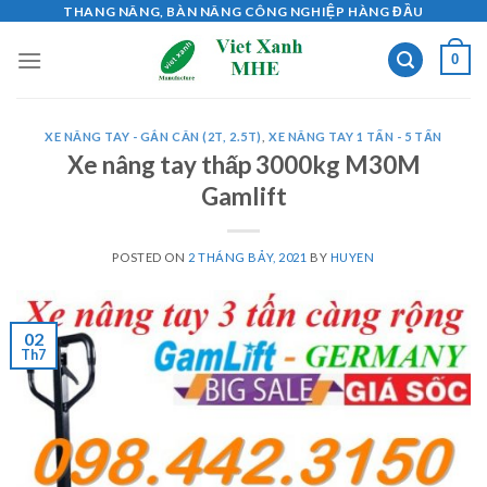
Skip
THANG NÂNG, BÀN NÂNG CÔNG NGHIỆP HÀNG ĐẦU
to
0
content
XE NÂNG TAY - GẮN CÂN (2T, 2.5T)
,
XE NÂNG TAY 1 TẤN - 5 TẤN
Xe nâng tay thấp 3000kg M30M
Gamlift
POSTED ON
2 THÁNG BẢY, 2021
BY
HUYEN
02
Th7