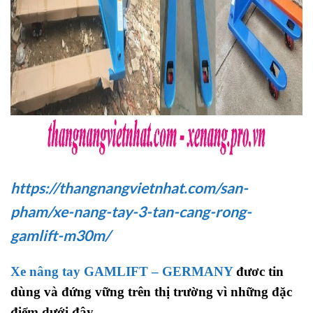
https://thangnangvietnhat.com/san-
pham/xe-nang-tay-3-tan-cang-rong-
gamlift-m30m/
Xe nâng tay GAMLIFT – GERMANY
đươc tin
dùng và đứng vững trên thị trường vì những đặc
điểm dưới đây.