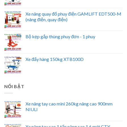
Xe nâng quay đổ phuy điện GAMLIFT EDT500-M
(nâng điện, quay điện)
Bộ kẹp gắp thùng phuy đơn - 1 phuy
Xe đẩy hàng 150kg XTB100D
NỔI BẬT
Xe nâng tay cao mini 260kg nâng cao 900mm
NIULI
Xe nâng tay cao 1 tấn nâng cao 1.6 mét CTY-