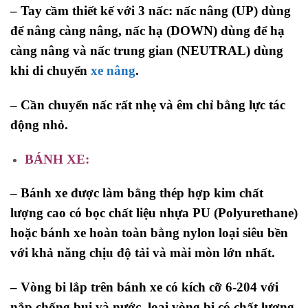
– Tay cầm thiết kế với 3 nấc: nấc nâng (UP) dùng
để nâng càng nâng, nấc hạ (DOWN) dùng để hạ
càng nâng và nấc trung gian (NEUTRAL) dùng
khi di chuyển
xe nâng
.
– Cần chuyển nấc rất nhẹ và êm chỉ bằng lực tác
động nhỏ.
BÁNH XE:
– Bánh xe được làm bằng thép hợp kim chất
lượng cao có bọc chất liệu nhựa PU (Polyurethane)
hoặc bánh xe hoàn toàn bằng nylon loại siêu bền
với khả năng chịu độ tải và mài mòn lớn nhất.
– Vòng bi lắp trên bánh xe có kích cỡ 6-204 với
nắp chống bụi và nước, loại vòng bi có chất lượng