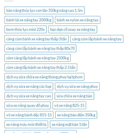
bàn nâng thủy lực con lăn 350kg nâng cao 1.5m
bánh lái xe nâng tay 2000kg
bánh xe nylon xe nâng tay
bơm thủy lực mini 220v
bạc đạn cổ xoay xe nâng tay
càng cùm bánh xe nâng tay thấp 3 tấn
càng cùm lắp bánh xe nâng tay
càng cùm lắp bánh xe nâng tay thấp 80x70
cùm càng lắp bánh xe nâng tay 2500kg
cùm càng lắp bánh xe nâng tay thấp 2.5 tấn
dịch vụ sửa chữa xe nâng thùng phuy tại tphcm
dịch vụ sửa xe nâng các loại
dịch vụ sửa xe nâng phuy
dịch vụ sửa xe nâng tay cao
sửa chữa xe nâng bàn
sửa xe nâng quay đổ phuy
vỏ xe nâng 825-15
vỏ xe nâng bánh đặc 815-15
xe nâng bàn điện 350kg
xe nâng máy móc thiết bị
xe nâng mặt bàn 1 tấn