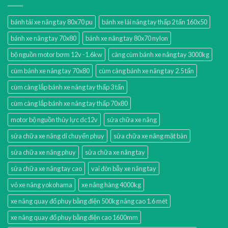
bánh tải xe nâng tay 80x70 pu
bánh xe lái nâng tay thấp 2 tấn 160x50
bánh xe nâng tay 70x80
bánh xe nâng tay 80x70 nylon
bộ nguồn motor bơm 12v -1.6kw
càng cùm bánh xe nâng tay 3000kg
cùm bánh xe nâng tay 70x80
cùm càng bánh xe nâng tay 2.5 tấn
cùm càng lắp bánh xe nâng tay thấp 3 tấn
cùm càng lắp bánh xe nâng tay thấp 70x80
motor bộ nguồn thủy lực dc12v
sửa chữa xe nâng
sửa chữa xe nâng di chuyển phuy
sửa chữa xe nâng mặt bàn
sửa chữa xe nâng phuy
sửa chữa xe nâng tay
sửa chữa xe nâng tay cao
vai đòn bẫy xe nâng tay
vỏ xe nâng yokohama
xe nâng hàng 4000kg
xe nâng quay đổ phuy bằng điện 500kg nâng cao 1.6 mét
xe nâng quay đổ phuy bằng điện cao 1600mm