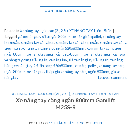
CONTINUE READING
→
Posted in
Xe nâng tay - gắn cân (2t, 2.5t)
,
XE NÂNG TAY 1 tấn - 5 tấn
|
Tagged
giá xe nâng tay siêu ngắn 800mm
,
xe nâng kéo pallet
,
xe nâng tay
hẹp ngắn
,
xe nâng tay càng hẹp
,
xe nâng tay càng hẹp ngắn
,
xe nâng tay càng
siêu ngắn
,
xe nâng tay càng siêu ngắn 520x800mm
,
xe nâng tay càng siêu
ngắn 800mm
,
xe nâng tay siêu ngắn 520x800mm
,
xe nâng tay siêu ngắn
,
giá
xe nâng tay càng siêu ngắn
,
xe nâng tay
,
giá xe nâng tay siêu ngắn
,
xe nâng
hàng
,
xe nâng tay 2.5 tấn càng 520x800mm
,
xe nâng pallet
,
xe nâng tay càng
ngắn 800mm
,
xe nâng tay thấp
,
giá xe nâng tay càng ngắn 800mm
,
giá xe
nâng tay
Leave a comment
XE NÂNG TAY - GẮN CÂN (2T, 2.5T)
,
XE NÂNG TAY 1 TẤN - 5 TẤN
Xe nâng tay càng ngắn 800mm Gamlift
M25S-8
POSTED ON
11 THÁNG TÁM, 2020
BY
HUYEN