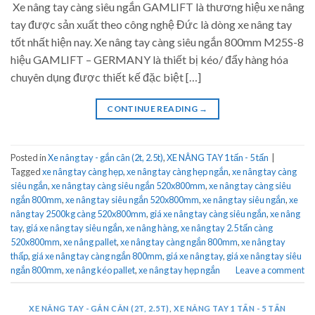
Xe nâng tay càng siêu ngắn GAMLIFT là thương hiệu xe nâng
tay được sản xuất theo công nghệ Đức là dòng xe nâng tay
tốt nhất hiện nay. Xe nâng tay càng siêu ngắn 800mm M25S-8
hiệu GAMLIFT – GERMANY là thiết bị kéo/ đẩy hàng hóa
chuyên dụng được thiết kế đặc biệt […]
CONTINUE READING
→
Posted in
Xe nâng tay - gắn cân (2t, 2.5t)
,
XE NÂNG TAY 1 tấn - 5 tấn
|
Tagged
xe nâng tay càng hẹp
,
xe nâng tay càng hẹp ngắn
,
xe nâng tay càng
siêu ngắn
,
xe nâng tay càng siêu ngắn 520x800mm
,
xe nâng tay càng siêu
ngắn 800mm
,
xe nâng tay siêu ngắn 520x800mm
,
xe nâng tay siêu ngắn
,
xe
nâng tay 2500kg càng 520x800mm
,
giá xe nâng tay càng siêu ngắn
,
xe nâng
tay
,
giá xe nâng tay siêu ngắn
,
xe nâng hàng
,
xe nâng tay 2.5 tấn càng
520x800mm
,
xe nâng pallet
,
xe nâng tay càng ngắn 800mm
,
xe nâng tay
thấp
,
giá xe nâng tay càng ngắn 800mm
,
giá xe nâng tay
,
giá xe nâng tay siêu
ngắn 800mm
,
xe nâng kéo pallet
,
xe nâng tay hẹp ngắn
Leave a comment
XE NÂNG TAY - GẮN CÂN (2T, 2.5T)
,
XE NÂNG TAY 1 TẤN - 5 TẤN