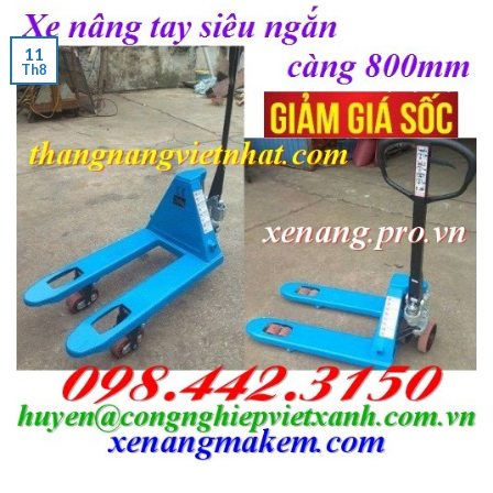
11
Th8