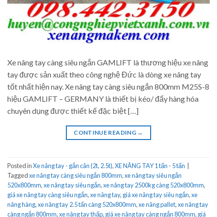
Xe nâng tay càng siêu ngắn GAMLIFT là thương hiệu xe nâng
tay được sản xuất theo công nghệ Đức là dòng xe nâng tay
tốt nhất hiện nay. Xe nâng tay càng siêu ngắn 800mm M25S-8
hiệu GAMLIFT – GERMANY là thiết bị kéo/ đẩy hàng hóa
chuyên dụng được thiết kế đặc biệt […]
CONTINUE READING
→
Posted in
Xe nâng tay - gắn cân (2t, 2.5t)
,
XE NÂNG TAY 1 tấn - 5 tấn
|
Tagged
xe nâng tay càng siêu ngắn 800mm
,
xe nâng tay siêu ngắn
520x800mm
,
xe nâng tay siêu ngắn
,
xe nâng tay 2500kg càng 520x800mm
,
giá xe nâng tay càng siêu ngắn
,
xe nâng tay
,
giá xe nâng tay siêu ngắn
,
xe
nâng hàng
,
xe nâng tay 2.5 tấn càng 520x800mm
,
xe nâng pallet
,
xe nâng tay
càng ngắn 800mm
,
xe nâng tay thấp
,
giá xe nâng tay càng ngắn 800mm
,
giá