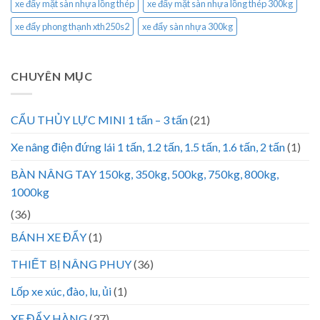
xe đẩy mặt sàn nhựa lồng thép
xe đẩy mặt sàn nhựa lồng thép 300kg
xe đẩy phong thạnh xth250s2
xe đẩy sàn nhựa 300kg
CHUYÊN MỤC
CẨU THỦY LỰC MINI 1 tấn – 3 tấn
(21)
Xe nâng điện đứng lái 1 tấn, 1.2 tấn, 1.5 tấn, 1.6 tấn, 2 tấn
(1)
BÀN NÂNG TAY 150kg, 350kg, 500kg, 750kg, 800kg,
1000kg
(36)
BÁNH XE ĐẨY
(1)
THIẾT BỊ NÂNG PHUY
(36)
Lốp xe xúc, đào, lu, ủi
(1)
XE ĐẨY HÀNG
(37)