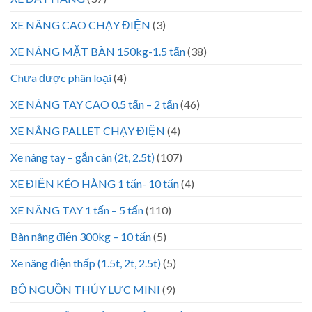
XE NÂNG CAO CHẠY ĐIỆN
(3)
XE NÂNG MẶT BÀN 150kg-1.5 tấn
(38)
Chưa được phân loại
(4)
XE NÂNG TAY CAO 0.5 tấn – 2 tấn
(46)
XE NÂNG PALLET CHẠY ĐIỆN
(4)
Xe nâng tay – gắn cân (2t, 2.5t)
(107)
XE ĐIỆN KÉO HÀNG 1 tấn- 10 tấn
(4)
XE NÂNG TAY 1 tấn – 5 tấn
(110)
Bàn nâng điện 300kg – 10 tấn
(5)
Xe nâng điện thấp (1.5t, 2t, 2.5t)
(5)
BỘ NGUỒN THỦY LỰC MINI
(9)