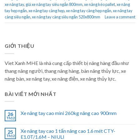
xe nâng tay
,
giá xe nâng tay siêu ngắn 800mm
,
xe nâng kéo pallet
,
xe nâng
tay hẹp ngắn
,
xe nâng tay càng hẹp
,
xe nâng tay càng hẹp ngắn
,
xe nâng tay
càng siêu ngắn
,
xe nâng tay càng siêu ngắn 520x800mm
Leave a comment
GIỚI THIỆU
Viet Xanh MHE là nhà cung cấp thiết bị nâng hàng đầu như
thang nâng người, thang nâng hàng, bàn nâng thủy lực, xe
nâng bàn, xe nâng tay, xe nâng điện, xe nâng thủy lực.
BÀI VIẾT MỚI NHẤT
Xe nâng tay cao mini 260kg nâng cao 900mm
26
Th12
Xe nâng tay cao 1 tấn nâng cao 1.6 mét CTY-
25
Th12
E1.0T/1.6M – NIULI