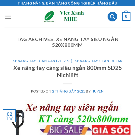
Skip
THANG NÂNG, BÀN NÂNG CÔNG NGHIỆP HÀNG ĐẦU
to
0
content
TAG ARCHIVES:
XE NÂNG TAY SIÊU NGẮN
520X800MM
XE NÂNG TAY - GẮN CÂN (2T, 2.5T)
,
XE NÂNG TAY 1 TẤN - 5 TẤN
Xe nâng tay càng siêu ngắn 800mm SD25
Nichilift
POSTED ON
2 THÁNG BẢY, 2021
BY
HUYEN
02
Th7