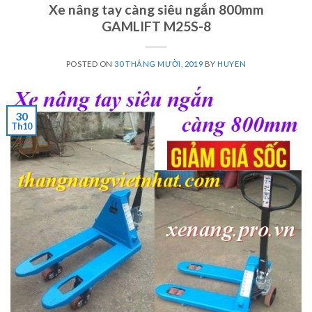
Xe nâng tay càng siêu ngắn 800mm
GAMLIFT M25S-8
POSTED ON
30 THÁNG MƯỜI, 2019
BY
HUYEN
30
Th10