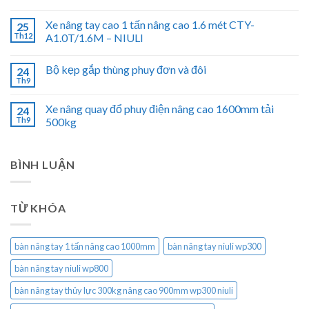
Xe nâng tay cao 1 tấn nâng cao 1.6 mét CTY-
25
Th12
A1.0T/1.6M – NIULI
Bộ kẹp gắp thùng phuy đơn và đôi
24
Th9
Xe nâng quay đổ phuy điện nâng cao 1600mm tải
24
Th9
500kg
BÌNH LUẬN
TỪ KHÓA
bàn nâng tay 1 tấn nâng cao 1000mm
bàn nâng tay niuli wp300
bàn nâng tay niuli wp800
bàn nâng tay thủy lực 300kg nâng cao 900mm wp300 niuli