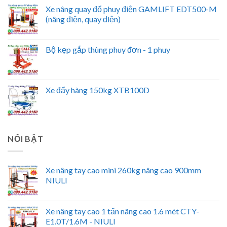
Xe nâng quay đổ phuy điện GAMLIFT EDT500-M
(nâng điện, quay điện)
Bộ kẹp gắp thùng phuy đơn - 1 phuy
Xe đẩy hàng 150kg XTB100D
NỔI BẬT
Xe nâng tay cao mini 260kg nâng cao 900mm
NIULI
Xe nâng tay cao 1 tấn nâng cao 1.6 mét CTY-
E1.0T/1.6M - NIULI