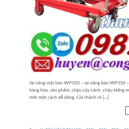
Xe nâng mặt bàn WP350 – xe nâng bàn WP350 – b
hàng hóa, sản phẩm, chậu cây cảnh, chậu kiểng 
mét một cách dễ dàng. Giá thành rẻ […]