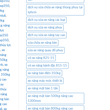
c wp350
,
c wp350
,
dịch vụ sửa chữa xe nâng thùng phuy tại
0kg
tphcm
iuli
,
dịch vụ sửa xe nâng các loại
0kg
kg nâng
dịch vụ sửa xe nâng phuy
lực
dịch vụ sửa xe nâng tay cao
 wp350
 wp350
,
sửa chữa xe nâng bàn
thủy lực
m
,
xe
sửa xe nâng quay đổ phuy
 nâng
vỏ xe nâng 825-15
350kg
ảnh
,
xe
vỏ xe nâng bánh đặc 815-15
g nâng
xe nâng bàn điện 350kg
n 350kg
g cao
xe nâng máy móc thiết bị
tay
xe nâng mặt bàn 1 tấn
 thủy
 nâng
xe nâng mặt bàn 500kg nâng cao
âng bàn
1300mm
g cao
xe nâng mặt bàn 800kg nâng cao
li
,
xe