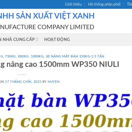
Giới thiệu
Hệ thống phân phối
Ti
NHH SẢN XUẤT VIỆT XANH
ANUFACTURE COMPANY LIMITED
N NHÀ CUNG CẤP
HOẠT ĐỘNG
G, 750KG, 800KG, 1000KG
,
XE NÂNG MẶT BÀN 150KG-1.5 TẤN
kg nâng cao 1500mm WP350 NIULI
 ON
17 THÁNG CHÍN, 2025
BY
HUYEN