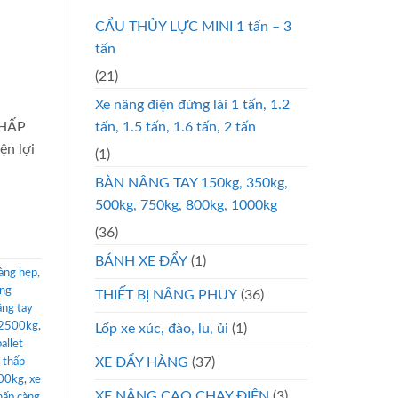
CẨU THỦY LỰC MINI 1 tấn – 3
tấn
(21)
Xe nâng điện đứng lái 1 tấn, 1.2
tấn, 1.5 tấn, 1.6 tấn, 2 tấn
THẤP
n lợi
(1)
BÀN NÂNG TAY 150kg, 350kg,
500kg, 750kg, 800kg, 1000kg
(36)
BÁNH XE ĐẨY
(1)
càng hẹp
,
ộng
THIẾT BỊ NÂNG PHUY
(36)
âng tay
g 2500kg
,
Lốp xe xúc, đào, lu, ủi
(1)
allet
XE ĐẨY HÀNG
(37)
 thấp
000kg
,
xe
XE NÂNG CAO CHẠY ĐIỆN
(3)
hấp càng