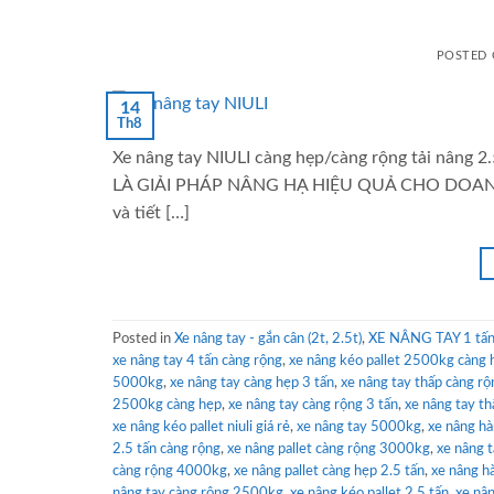
POSTED
14
Th8
Xe nâng tay NIULI càng hẹp/càng rộng tải nâng 
LÀ GIẢI PHÁP NÂNG HẠ HIỆU QUẢ CHO DOANH NGHI
và tiết […]
Posted in
Xe nâng tay - gắn cân (2t, 2.5t)
,
XE NÂNG TAY 1 tấn 
xe nâng tay 4 tấn càng rộng
,
xe nâng kéo pallet 2500kg càng 
5000kg
,
xe nâng tay càng hẹp 3 tấn
,
xe nâng tay thấp càng rộ
2500kg càng hẹp
,
xe nâng tay càng rộng 3 tấn
,
xe nâng tay th
xe nâng kéo pallet niuli giá rẻ
,
xe nâng tay 5000kg
,
xe nâng hà
2.5 tấn càng rộng
,
xe nâng pallet càng rộng 3000kg
,
xe nâng 
càng rộng 4000kg
,
xe nâng pallet càng hẹp 2.5 tấn
,
xe nâng h
nâng tay càng rộng 2500kg
,
xe nâng kéo pallet 2.5 tấn
,
xe nâ