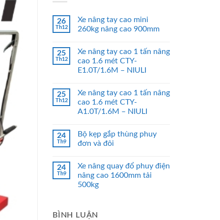
Xe nâng tay cao mini
26
Th12
260kg nâng cao 900mm
Xe nâng tay cao 1 tấn nâng
25
Th12
cao 1.6 mét CTY-
E1.0T/1.6M – NIULI
Xe nâng tay cao 1 tấn nâng
25
Th12
cao 1.6 mét CTY-
A1.0T/1.6M – NIULI
Bộ kẹp gắp thùng phuy
24
Th9
đơn và đôi
Xe nâng quay đổ phuy điện
24
Th9
nâng cao 1600mm tải
500kg
BÌNH LUẬN