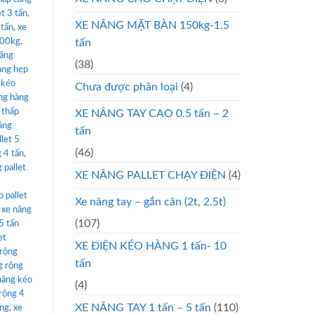
et 3 tấn
,
XE NÂNG MẶT BÀN 150kg-1.5
 tấn
,
xe
tấn
000kg
,
nâng
(38)
àng hẹp
 kéo
Chưa được phân loại
(4)
ng hàng
 thấp
XE NÂNG TAY CAO 0.5 tấn – 2
âng
tấn
llet 5
(46)
g 4 tấn
,
 pallet
XE NÂNG PALLET CHẠY ĐIỆN
(4)
 pallet
Xe nâng tay – gắn cân (2t, 2.5t)
,
xe nâng
(107)
5 tấn
et
XE ĐIỆN KÉO HÀNG 1 tấn- 10
 rộng
tấn
g rộng
nâng kéo
(4)
 rộng 4
XE NÂNG TAY 1 tấn – 5 tấn
(110)
ộng
,
xe