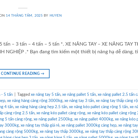
 ON
14 THÁNG TÁM, 2025
BY
HUYEN
2.5 tấn – 3 tấn – 4 tấn – 5 tấn *. XE NÂNG TAY – XE NÂNG TAY 
ỆP .* Bạn đang tìm kiếm một thiết bị nâng hạ dễ dàng, tiệ
CONTINUE READING
→
- 5 tấn
|
Tagged
xe nâng tay 5 tấn
,
xe nâng pallet 5 tấn
,
xe nâng pallet 2.5 tấn 
hẹp
,
xe nâng hàng càng rộng 3000kg
,
xe nâng tay 3 tấn
,
xe nâng tay thấp càng r
ng 4 tấn
,
xe nâng hàng càng hẹp 2.5 tấn
,
xe nâng kéo pallet càng rộng 5 tấn
,
xe n
ấp càng rộng 2.5 tấn
,
xe nâng kéo pallet càng rộng
,
xe nâng kéo pallet càng rộn
ng 5 tấn càng rộng
,
xe nâng pallet 2500kg
,
xe nâng pallet 4000kg
,
xe nâng kéo p
tay 3000kg
,
xe nâng tay thấp giá rẻ
,
xe nâng pallet 3000kg càng hẹp
,
xe nâng tay
àng càng rộng 5000kg
,
xe nâng tay thấp 3000kg
,
xe nâng tay thấp càng rộng 3
ng hàng càng hẹp 3 tấn
,
xe nâng hàng 5 tấn
,
xe nâng pallet 5000kg
,
xe nâng tay t