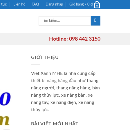
n tức
Liên hệ
FAQ
Đăng nhập
Giỏ hàng /
0
₫
0
Tìm
kiếm:
Hotline: 098 442 3150
GIỚI THIỆU
Viet Xanh MHE là nhà cung cấp
thiết bị nâng hàng đầu như thang
nâng người, thang nâng hàng, bàn
nâng thủy lực, xe nâng bàn, xe
nâng tay, xe nâng điện, xe nâng
thủy lực.
BÀI VIẾT MỚI NHẤT