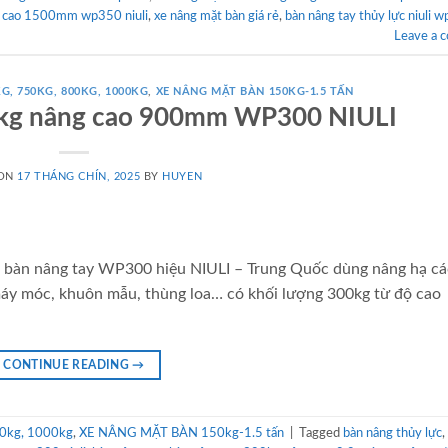
g cao 1500mm wp350 niuli
,
xe nâng mặt bàn giá rẻ
,
bàn nâng tay thủy lực niuli 
Leave a 
G, 750KG, 800KG, 1000KG
,
XE NÂNG MẶT BÀN 150KG-1.5 TẤN
0kg nâng cao 900mm WP300 NIULI
 ON
17 THÁNG CHÍN, 2025
BY
HUYEN
àn nâng tay WP300 hiệu NIULI – Trung Quốc dùng nâng hạ các
máy móc, khuôn mẫu, thùng loa… có khối lượng 300kg từ độ cao
CONTINUE READING
→
0kg, 1000kg
,
XE NÂNG MẶT BÀN 150kg-1.5 tấn
|
Tagged
bàn nâng thủy lực
,