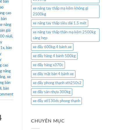
t bàn
cao
xe nâng tay thấp mạ kẽm không gỉ
âng cao
2500kg
,
bàn
xe nâng tay thấp siêu dài 1.5 mét
xe nâng
bàn giá
xe nâng tay thấp thân mạ kẽm 2500kg
00 niuli
,
càng hẹp
ay
xe đẩy 600kg 4 bánh xe
 1x
,
bàn
y
xe đẩy hàng 4 bánh 500kg
y
xe đẩy hàng x370c
g cao
g nâng
xe đẩy mặt bàn 4 bánh xe
tầng
,
xe
ng bàn
xe đẩy phong thạnh xth250s2
i
,
bàn
xe đẩy sàn nhựa 300kg
comment
xe đẩy xtl130ds phong thạnh
4
CHUYÊN MỤC