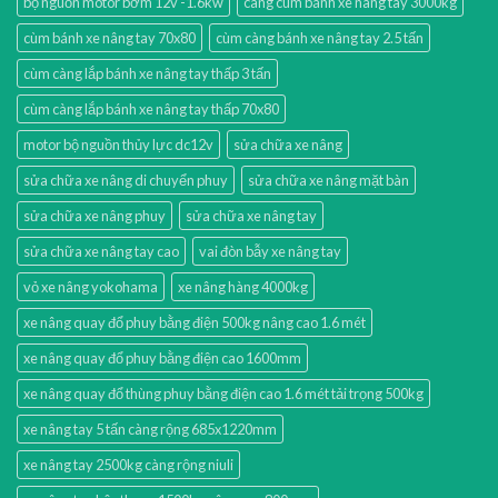
bộ nguồn motor bơm 12v -1.6kw
càng cùm bánh xe nâng tay 3000kg
cùm bánh xe nâng tay 70x80
cùm càng bánh xe nâng tay 2.5 tấn
cùm càng lắp bánh xe nâng tay thấp 3 tấn
cùm càng lắp bánh xe nâng tay thấp 70x80
motor bộ nguồn thủy lực dc12v
sửa chữa xe nâng
sửa chữa xe nâng di chuyển phuy
sửa chữa xe nâng mặt bàn
sửa chữa xe nâng phuy
sửa chữa xe nâng tay
sửa chữa xe nâng tay cao
vai đòn bẫy xe nâng tay
vỏ xe nâng yokohama
xe nâng hàng 4000kg
xe nâng quay đổ phuy bằng điện 500kg nâng cao 1.6 mét
xe nâng quay đổ phuy bằng điện cao 1600mm
xe nâng quay đổ thùng phuy bằng điện cao 1.6 mét tải trọng 500kg
xe nâng tay 5 tấn càng rộng 685x1220mm
xe nâng tay 2500kg càng rộng niuli