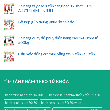
Xe nâng tay cao 1 tấn nâng cao 1.6 mét CTY-
A1.0T/1.6M – NIULI
Bộ kẹp gắp thùng phuy đơn và đôi
Xe nâng quay đổ phuy điện nâng cao 1600mm tải
500kg
Cẩu mốc động cơ mini bằng tay 2 tấn và 3 tấn
TÌM SẢN PHẨM THEO TỪ KHÓA
bánh tải xe nâng tay 80x70 pu
bánh xe lái nâng tay thấp 2 tấn 160x50
bánh xe nâng tay 70x80
bánh xe nâng tay 80x70 nylon