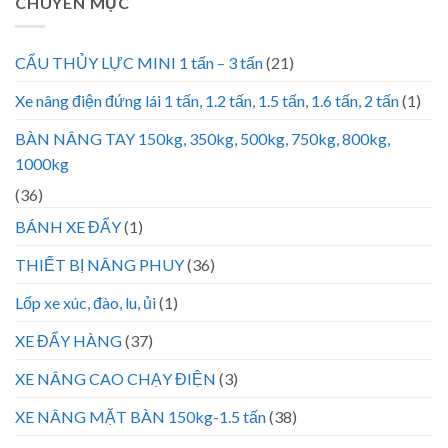
CHUYÊN MỤC
CẨU THỦY LỰC MINI 1 tấn – 3 tấn
(21)
Xe nâng điện đứng lái 1 tấn, 1.2 tấn, 1.5 tấn, 1.6 tấn, 2 tấn
(1)
BÀN NÂNG TAY 150kg, 350kg, 500kg, 750kg, 800kg,
1000kg
(36)
BÁNH XE ĐẨY
(1)
THIẾT BỊ NÂNG PHUY
(36)
Lốp xe xúc, đào, lu, ủi
(1)
XE ĐẨY HÀNG
(37)
XE NÂNG CAO CHẠY ĐIỆN
(3)
XE NÂNG MẶT BÀN 150kg-1.5 tấn
(38)