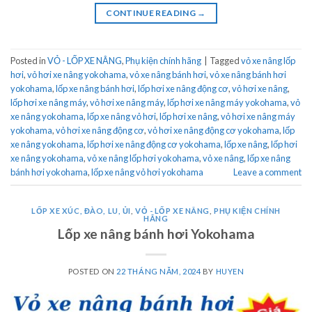
CONTINUE READING
→
Posted in
VỎ - LỐP XE NÂNG
,
Phụ kiện chính hãng
|
Tagged
vỏ xe nâng lốp
hơi
,
vỏ hơi xe nâng yokohama
,
vỏ xe nâng bánh hơi
,
vỏ xe nâng bánh hơi
yokohama
,
lốp xe nâng bánh hơi
,
lốp hơi xe nâng động cơ
,
vỏ hơi xe nâng
,
lốp hơi xe nâng máy
,
vỏ hơi xe nâng máy
,
lốp hơi xe nâng máy yokohama
,
vỏ
xe nâng yokohama
,
lốp xe nâng vỏ hơi
,
lốp hơi xe nâng
,
vỏ hơi xe nâng máy
yokohama
,
vỏ hơi xe nâng động cơ
,
vỏ hơi xe nâng động cơ yokohama
,
lốp
xe nâng yokohama
,
lốp hơi xe nâng động cơ yokohama
,
lốp xe nâng
,
lốp hơi
xe nâng yokohama
,
vỏ xe nâng lốp hơi yokohama
,
vỏ xe nâng
,
lốp xe nâng
bánh hơi yokohama
,
lốp xe nâng vỏ hơi yokohama
Leave a comment
LỐP XE XÚC, ĐÀO, LU, ỦI
,
VỎ - LỐP XE NÂNG
,
PHỤ KIỆN CHÍNH
HÃNG
Lốp xe nâng bánh hơi Yokohama
POSTED ON
22 THÁNG NĂM, 2024
BY
HUYEN