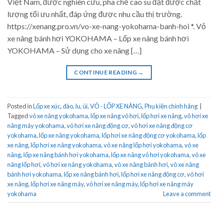
Việt Nam, được nghiên cứu, pha chế cao su đạt được chất
lượng tối ưu nhất, đáp ứng được nhu cầu thị trường.
https://xenang.pro.vn/vo-xe-nang-yokohama-banh-hoi *. Vỏ
xe nâng bánh hơi YOKOHAMA – Lốp xe nâng bánh hơi
YOKOHAMA – Sử dụng cho xe nâng […]
CONTINUE READING
→
Posted in
Lốp xe xúc, đào, lu, ủi
,
VỎ - LỐP XE NÂNG
,
Phụ kiện chính hãng
|
Tagged
vỏ xe nâng yokohama
,
lốp xe nâng vỏ hơi
,
lốp hơi xe nâng
,
vỏ hơi xe
nâng máy yokohama
,
vỏ hơi xe nâng động cơ
,
vỏ hơi xe nâng động cơ
yokohama
,
lốp xe nâng yokohama
,
lốp hơi xe nâng động cơ yokohama
,
lốp
xe nâng
,
lốp hơi xe nâng yokohama
,
vỏ xe nâng lốp hơi yokohama
,
vỏ xe
nâng
,
lốp xe nâng bánh hơi yokohama
,
lốp xe nâng vỏ hơi yokohama
,
vỏ xe
nâng lốp hơi
,
vỏ hơi xe nâng yokohama
,
vỏ xe nâng bánh hơi
,
vỏ xe nâng
bánh hơi yokohama
,
lốp xe nâng bánh hơi
,
lốp hơi xe nâng động cơ
,
vỏ hơi
xe nâng
,
lốp hơi xe nâng máy
,
vỏ hơi xe nâng máy
,
lốp hơi xe nâng máy
yokohama
Leave a comment