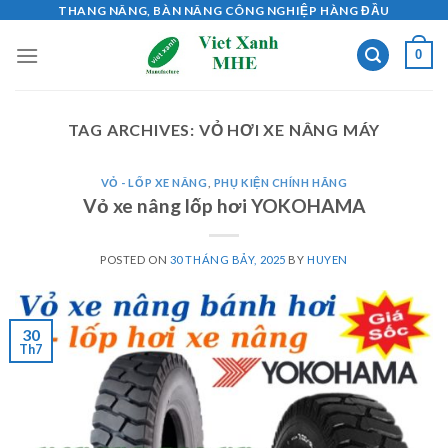
Skip
THANG NÂNG, BÀN NÂNG CÔNG NGHIỆP HÀNG ĐẦU
to
0
content
TAG ARCHIVES:
VỎ HƠI XE NÂNG MÁY
VỎ - LỐP XE NÂNG
,
PHỤ KIỆN CHÍNH HÃNG
Vỏ xe nâng lốp hơi YOKOHAMA
POSTED ON
30 THÁNG BẢY, 2025
BY
HUYEN
30
Th7