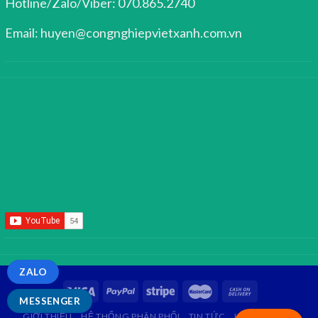
Hotline/Zalo/Viber: 070.865.2740
Email: huyen@congnghiepvietxanh.com.vn
ZALO
MESSENGER
GIỚI THIỆU
HỆ THỐNG PHÂN PHỐI
TIN TỨC
LIÊN HỆ
FAQ