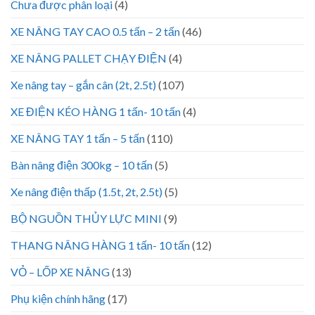
Chưa được phân loại
(4)
XE NÂNG TAY CAO 0.5 tấn – 2 tấn
(46)
XE NÂNG PALLET CHẠY ĐIỆN
(4)
Xe nâng tay – gắn cân (2t, 2.5t)
(107)
XE ĐIỆN KÉO HÀNG 1 tấn- 10 tấn
(4)
XE NÂNG TAY 1 tấn – 5 tấn
(110)
Bàn nâng điện 300kg – 10 tấn
(5)
Xe nâng điện thấp (1.5t, 2t, 2.5t)
(5)
BỘ NGUỒN THỦY LỰC MINI
(9)
THANG NÂNG HÀNG 1 tấn- 10 tấn
(12)
VỎ – LỐP XE NÂNG
(13)
Phụ kiện chính hãng
(17)